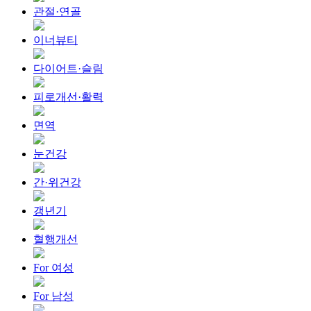
관절·연골
이너뷰티
다이어트·슬림
피로개선·활력
면역
눈건강
간·위건강
갱년기
혈행개선
For 여성
For 남성