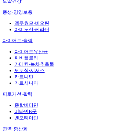
모발건강
풍성·영양보충
맥주효모·비오틴
아미노산·케라틴
다이어트·슬림
다이어트유산균
파비플로라
카테킨·녹차추출물
모로실·시서스
카르니틴
가르시니아
피로개선·활력
종합비타민
비타민B군
벤포티아민
면역·항산화