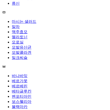
류신
ㅁ
마시는 샐러드
말차
맥주효모
멜라토닌
모로실
모발유산균
모발콜라겐
밀크씨슬
ㅂ
바나바잎
베르가못
베르베린
베타글루칸
벤포티아민
보스웰리아
블랙마카