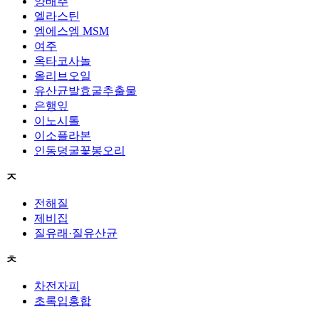
양배추
엘라스틴
엠에스엠 MSM
여주
옥타코사놀
올리브오일
유산균발효굴추출물
은행잎
이노시톨
이소플라본
인동덩굴꽃봉오리
ㅈ
전해질
제비집
질유래·질유산균
ㅊ
차전자피
초록입홍합