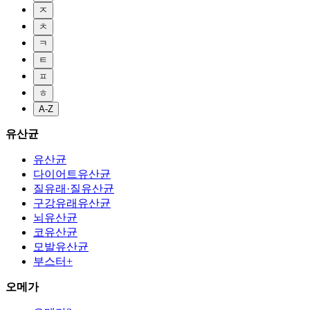
ㅈ
ㅊ
ㅋ
ㅌ
ㅍ
ㅎ
A-Z
유산균
유산균
다이어트유산균
질유래·질유산균
구강유래유산균
뇌유산균
코유산균
모발유산균
부스터+
오메가