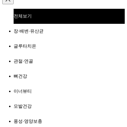
전체보기
장·배변·유산균
글루타치온
관절·연골
뼈건강
이너뷰티
모발건강
풍성·영양보충