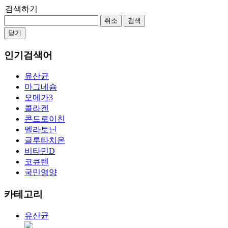
검색하기
취소
검색
닫기
인기검색어
유산균
마그네슘
오메가3
콜라겐
콘드로이친
멜라토닌
글루타치온
비타민D
코큐텐
국민영양
카테고리
유산균