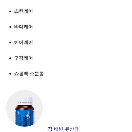
스킨케어
바디케어
헤어케어
구강케어
쇼핑백·소분통
장·배변·유산균