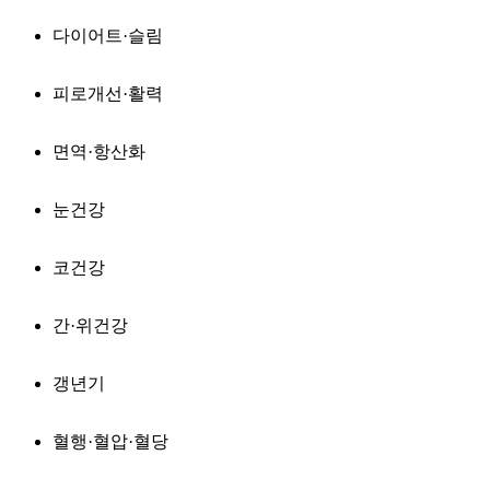
다이어트·슬림
피로개선·활력
면역·항산화
눈건강
코건강
간·위건강
갱년기
혈행·혈압·혈당