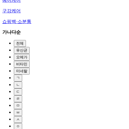
헤어케어
구강케어
쇼핑백·소분통
가나다순
전체
유산균
오메가
비타민
미네랄
ㄱ
ㄴ
ㄷ
ㄹ
ㅁ
ㅂ
ㅅ
ㅇ