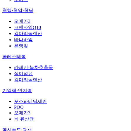
혈행·혈압·혈당
오메가3
코엔자임Q10
감마리놀렌산
바나바잎
은행잎
콜레스테롤
카테킨·녹차추출물
식이섬유
감마리놀렌산
기억력·인지력
포스파티딜세린
PQQ
오메가3
뇌 유산균
헬시푸드·과채