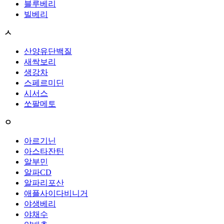
블루베리
빌베리
ㅅ
산양유단백질
새싹보리
생강차
스페르미딘
시서스
쏘팔메토
ㅇ
아르기닌
아스타잔틴
알부민
알파CD
알파리포산
애플사이다비니거
야생베리
야채수