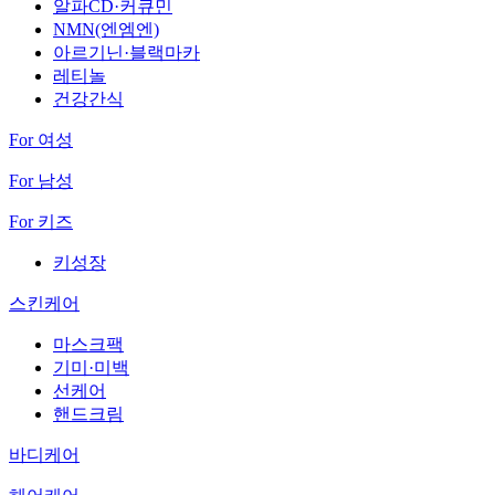
알파CD·커큐민
NMN(엔엠엔)
아르기닌·블랙마카
레티놀
건강간식
For 여성
For 남성
For 키즈
키성장
스킨케어
마스크팩
기미·미백
선케어
핸드크림
바디케어