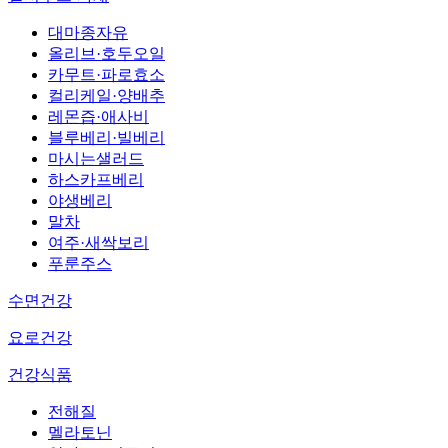
대마종자유
올리브·호두오일
카무트·파로효소
컬리케일·양배추
레몬즙·애사비
블루베리·빌베리
마시는샐러드
하스카프베리
야생베리
말차
여주·새싹보리
푸룬주스
수면건강
요로건강
건강식품
전해질
멜라토닌