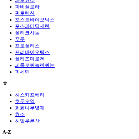
파로효소
파비플로라
판토텐산
포스트바이오틱스
포스파티딜세린
폴리코사놀
푸룬
프로폴리스
프리바이오틱스
플라즈마로겐
피롤로퀴놀린퀴논
피세틴
ㅎ
하스카프베리
호두오일
회화나무열매
효소
히알루론산
A-Z