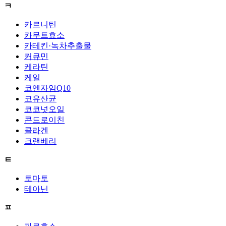
ㅋ
카르니틴
카무트효소
카테킨·녹차추출물
커큐민
케라틴
케일
코엔자임Q10
코유산균
코코넛오일
콘드로이친
콜라겐
크랜베리
ㅌ
토마토
테아닌
ㅍ