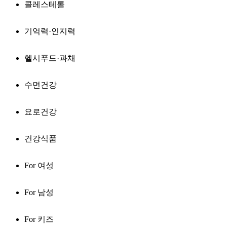
콜레스테롤
기억력·인지력
헬시푸드·과채
수면건강
요로건강
건강식품
For 여성
For 남성
For 키즈