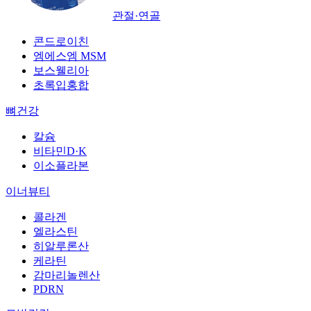
관절·연골
콘드로이친
엠에스엠 MSM
보스웰리아
초록입홍합
뼈건강
칼슘
비타민D·K
이소플라본
이너뷰티
콜라겐
엘라스틴
히알루론산
케라틴
감마리놀렌산
PDRN