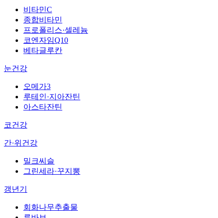
비타민C
종합비타민
프로폴리스·셀레늄
코엔자임Q10
베타글루칸
눈건강
오메가3
루테인·지아잔틴
아스타잔틴
코건강
간·위건강
밀크씨슬
그린세라·꾸지뽕
갱년기
회화나무추출물
루바브