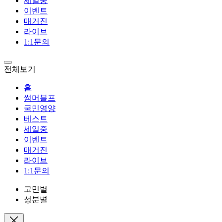
세일중
이벤트
매거진
라이브
1:1문의
전체보기
홈
썸머블프
국민영양
베스트
세일중
이벤트
매거진
라이브
1:1문의
고민별
성분별