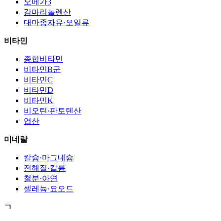
오메가3
감마리놀렌산
대마종자유·오일류
비타민
종합비타민
비타민B군
비타민C
비타민D
비타민K
비오틴·판토텐산
엽산
미네랄
칼슘·마그네슘
전해질·칼륨
철분·아연
셀레늄·요오드
ㄱ