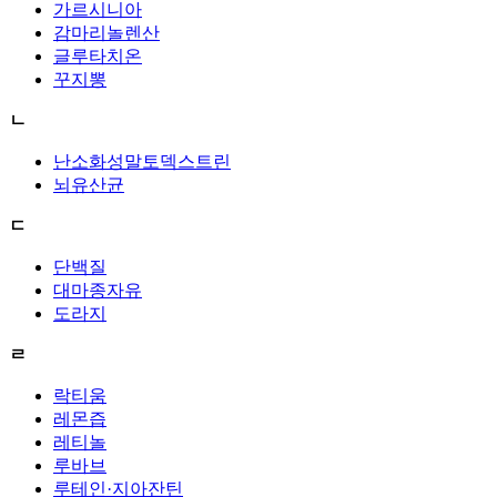
가르시니아
감마리놀렌산
글루타치온
꾸지뽕
ㄴ
난소화성말토덱스트린
뇌유산균
ㄷ
단백질
대마종자유
도라지
ㄹ
락티움
레몬즙
레티놀
루바브
루테인·지아잔틴