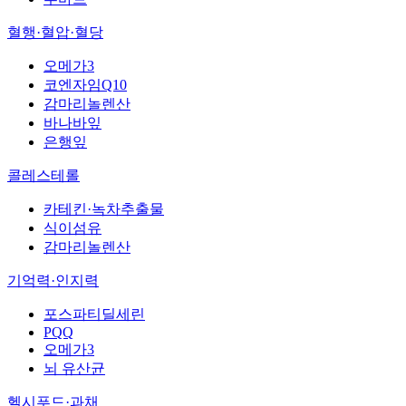
혈행·혈압·혈당
오메가3
코엔자임Q10
감마리놀렌산
바나바잎
은행잎
콜레스테롤
카테킨·녹차추출물
식이섬유
감마리놀렌산
기억력·인지력
포스파티딜세린
PQQ
오메가3
뇌 유산균
헬시푸드·과채