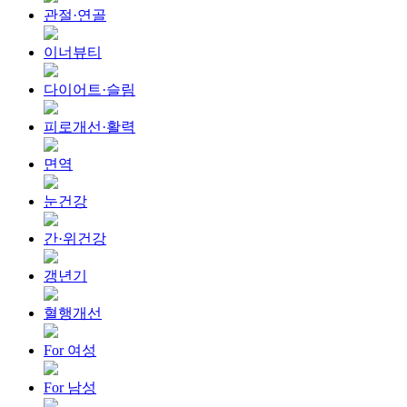
관절·연골
이너뷰티
다이어트·슬림
피로개선·활력
면역
눈건강
간·위건강
갱년기
혈행개선
For 여성
For 남성