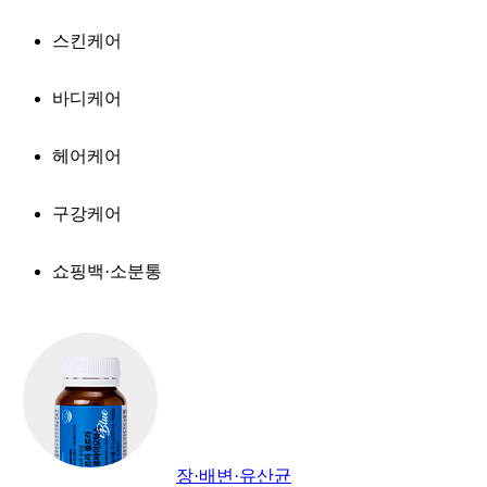
스킨케어
바디케어
헤어케어
구강케어
쇼핑백·소분통
장·배변·유산균