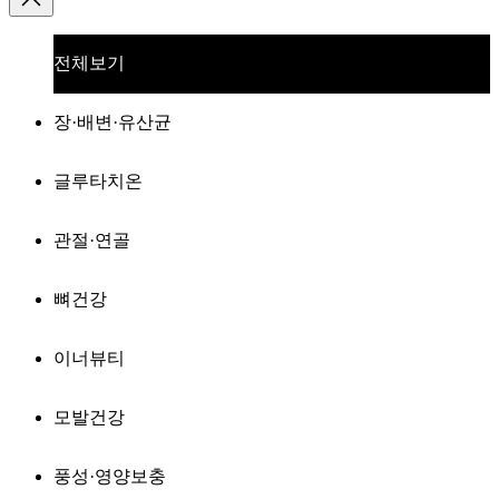
전체보기
장·배변·유산균
글루타치온
관절·연골
뼈건강
이너뷰티
모발건강
풍성·영양보충