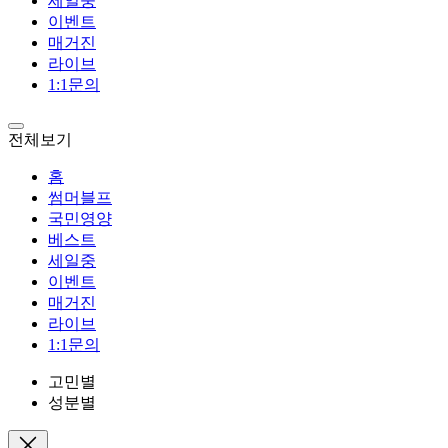
세일중
이벤트
매거진
라이브
1:1문의
전체보기
홈
썸머블프
국민영양
베스트
세일중
이벤트
매거진
라이브
1:1문의
고민별
성분별