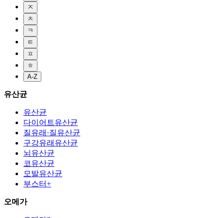
ㅈ
ㅊ
ㅋ
ㅌ
ㅍ
ㅎ
A-Z
유산균
유산균
다이어트유산균
질유래·질유산균
구강유래유산균
뇌유산균
코유산균
모발유산균
부스터+
오메가