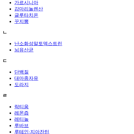
가르시니아
감마리놀렌산
글루타치온
꾸지뽕
ㄴ
난소화성말토덱스트린
뇌유산균
ㄷ
단백질
대마종자유
도라지
ㄹ
락티움
레몬즙
레티놀
루바브
루테인·지아잔틴