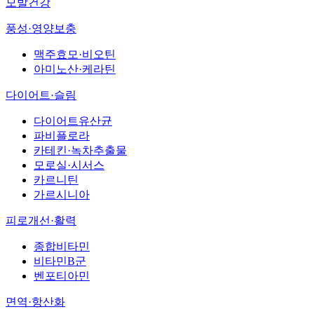
모발건강
풍성·영양보충
맥주효모·비오틴
아미노산·케라틴
다이어트·슬림
다이어트유산균
파비플로라
카테킨·녹차추출물
모로실·시서스
카르니틴
가르시니아
피로개선·활력
종합비타민
비타민B군
벤포티아민
면역·항산화