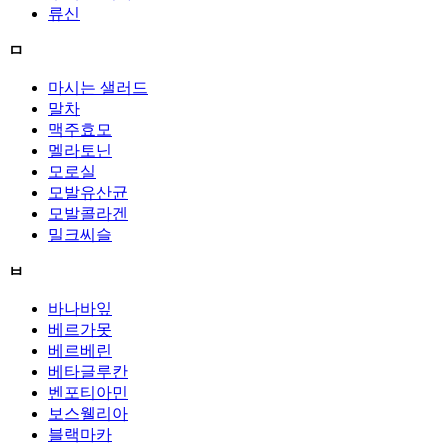
류신
ㅁ
마시는 샐러드
말차
맥주효모
멜라토닌
모로실
모발유산균
모발콜라겐
밀크씨슬
ㅂ
바나바잎
베르가못
베르베린
베타글루칸
벤포티아민
보스웰리아
블랙마카