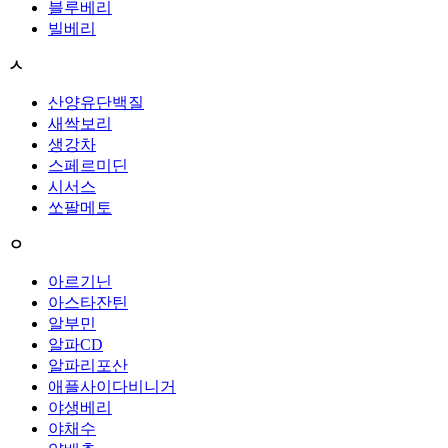
블루베리
빌베리
ㅅ
산양유단백질
새싹보리
생강차
스페르미딘
시서스
쏘팔메토
ㅇ
아르기닌
아스타잔틴
알부민
알파CD
알파리포산
애플사이다비니거
야생베리
야채수