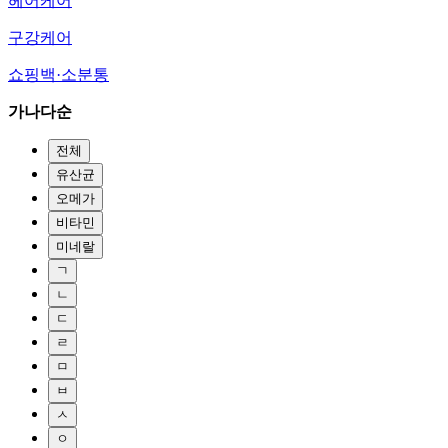
헤어케어
구강케어
쇼핑백·소분통
가나다순
전체
유산균
오메가
비타민
미네랄
ㄱ
ㄴ
ㄷ
ㄹ
ㅁ
ㅂ
ㅅ
ㅇ