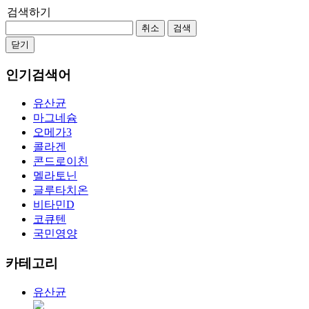
검색하기
취소
검색
닫기
인기검색어
유산균
마그네슘
오메가3
콜라겐
콘드로이친
멜라토닌
글루타치온
비타민D
코큐텐
국민영양
카테고리
유산균