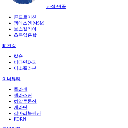
관절·연골
콘드로이친
엠에스엠 MSM
보스웰리아
초록입홍합
뼈건강
칼슘
비타민D·K
이소플라본
이너뷰티
콜라겐
엘라스틴
히알루론산
케라틴
감마리놀렌산
PDRN