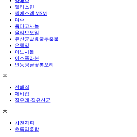
양배추
엘라스틴
엠에스엠 MSM
여주
옥타코사놀
올리브오일
유산균발효굴추출물
은행잎
이노시톨
이소플라본
인동덩굴꽃봉오리
ㅈ
전해질
제비집
질유래·질유산균
ㅊ
차전자피
초록입홍합