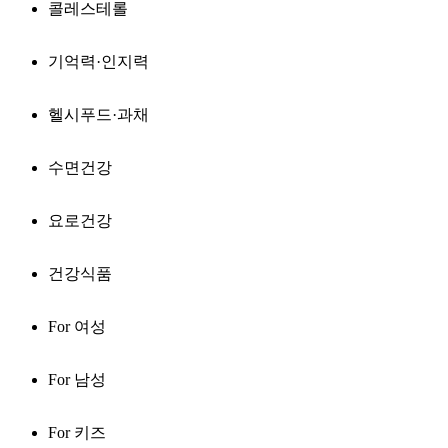
콜레스테롤
기억력·인지력
헬시푸드·과채
수면건강
요로건강
건강식품
For 여성
For 남성
For 키즈