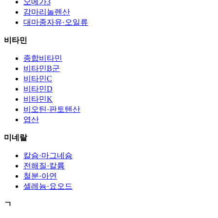
오메가3
감마리놀렌산
대마종자유·오일류
비타민
종합비타민
비타민B군
비타민C
비타민D
비타민K
비오틴·판토텐산
엽산
미네랄
칼슘·마그네슘
전해질·칼륨
철분·아연
셀레늄·요오드
ㄱ