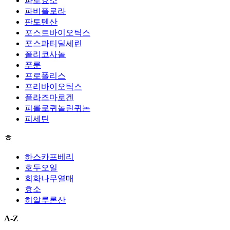
파로효소
파비플로라
판토텐산
포스트바이오틱스
포스파티딜세린
폴리코사놀
푸룬
프로폴리스
프리바이오틱스
플라즈마로겐
피롤로퀴놀린퀴논
피세틴
ㅎ
하스카프베리
호두오일
회화나무열매
효소
히알루론산
A-Z