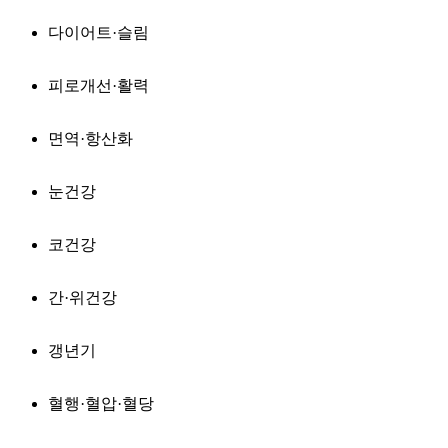
다이어트·슬림
피로개선·활력
면역·항산화
눈건강
코건강
간·위건강
갱년기
혈행·혈압·혈당