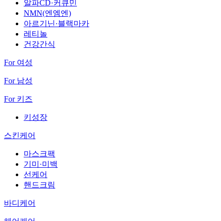
알파CD·커큐민
NMN(엔엠엔)
아르기닌·블랙마카
레티놀
건강간식
For 여성
For 남성
For 키즈
키성장
스킨케어
마스크팩
기미·미백
선케어
핸드크림
바디케어