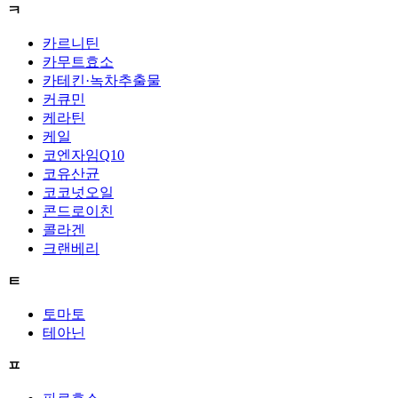
ㅋ
카르니틴
카무트효소
카테킨·녹차추출물
커큐민
케라틴
케일
코엔자임Q10
코유산균
코코넛오일
콘드로이친
콜라겐
크랜베리
ㅌ
토마토
테아닌
ㅍ