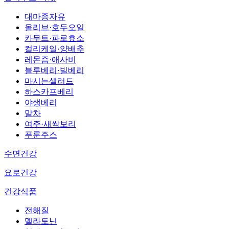
대마종자유
올리브·호두오일
카무트·파로효소
컬리케일·양배추
레몬즙·애사비
블루베리·빌베리
마시는샐러드
하스카프베리
야생베리
말차
여주·새싹보리
푸룬주스
수면건강
요로건강
건강식품
전해질
멜라토닌