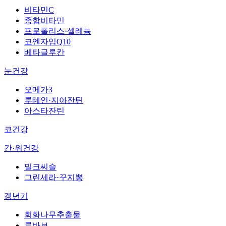
비타민C
종합비타민
프로폴리스·셀레늄
코엔자임Q10
베타글루칸
눈건강
오메가3
루테인·지아잔틴
아스타잔틴
코건강
간·위건강
밀크씨슬
그린세라·꾸지뽕
갱년기
회화나무추출물
루바브