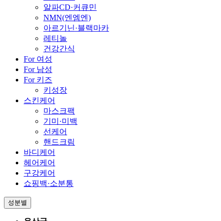
알파CD·커큐민
NMN(엔엠엔)
아르기닌·블랙마카
레티놀
건강간식
For 여성
For 남성
For 키즈
키성장
스킨케어
마스크팩
기미·미백
선케어
핸드크림
바디케어
헤어케어
구강케어
쇼핑백·소분통
성분별