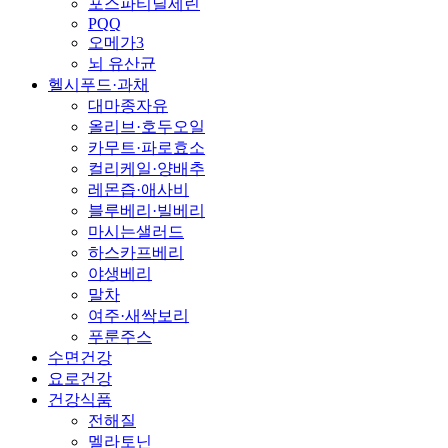
포스파티딜세린
PQQ
오메가3
뇌 유산균
헬시푸드·과채
대마종자유
올리브·호두오일
카무트·파로효소
컬리케일·양배추
레몬즙·애사비
블루베리·빌베리
마시는샐러드
하스카프베리
야생베리
말차
여주·새싹보리
푸룬주스
수면건강
요로건강
건강식품
전해질
멜라토닌