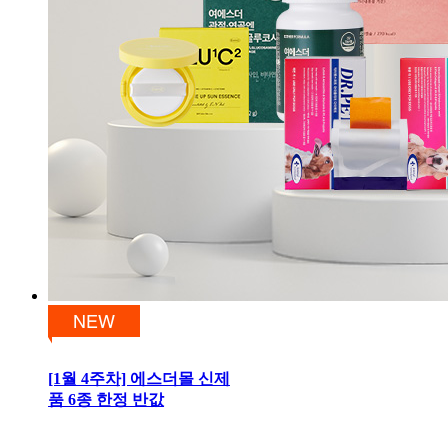
[1월 4주차] 에스더몰 신제
품 6종 한정 반값