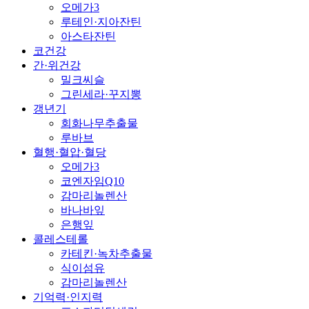
오메가3
루테인·지아잔틴
아스타잔틴
코건강
간·위건강
밀크씨슬
그린세라·꾸지뽕
갱년기
회화나무추출물
루바브
혈행·혈압·혈당
오메가3
코엔자임Q10
감마리놀렌산
바나바잎
은행잎
콜레스테롤
카테킨·녹차추출물
식이섬유
감마리놀렌산
기억력·인지력