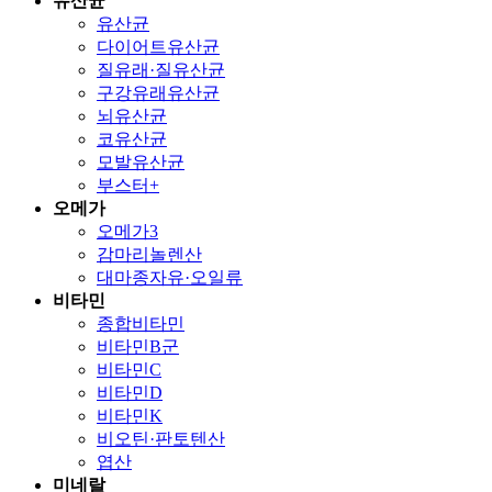
유산균
유산균
다이어트유산균
질유래·질유산균
구강유래유산균
뇌유산균
코유산균
모발유산균
부스터+
오메가
오메가3
감마리놀렌산
대마종자유·오일류
비타민
종합비타민
비타민B군
비타민C
비타민D
비타민K
비오틴·판토텐산
엽산
미네랄