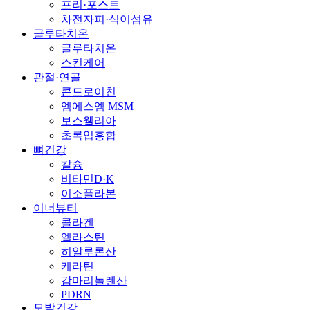
프리·포스트
차전자피·식이섬유
글루타치온
글루타치온
스킨케어
관절·연골
콘드로이친
엠에스엠 MSM
보스웰리아
초록입홍합
뼈건강
칼슘
비타민D·K
이소플라본
이너뷰티
콜라겐
엘라스틴
히알루론산
케라틴
감마리놀렌산
PDRN
모발건강