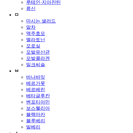
루테인·지아잔틴
류신
ㅁ
마시는 샐러드
말차
맥주효모
멜라토닌
모로실
모발유산균
모발콜라겐
밀크씨슬
ㅂ
바나바잎
베르가못
베르베린
베타글루칸
벤포티아민
보스웰리아
블랙마카
블루베리
빌베리