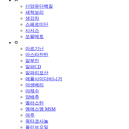
ㅅ
산양유단백질
새싹보리
생강차
스페르미딘
시서스
쏘팔메토
ㅇ
아르기닌
아스타잔틴
알부민
알파CD
알파리포산
애플사이다비니거
야생베리
야채수
양배추
엘라스틴
엠에스엠 MSM
여주
옥타코사놀
올리브오일