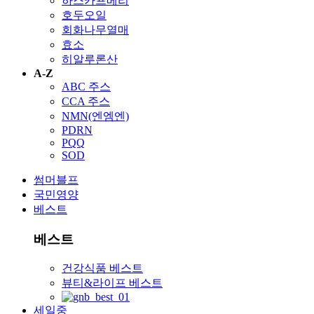
하스카프베리
호두오일
회화나무열매
효소
히알루론산
A-Z
ABC 주스
CCA 주스
NMN(엔엠엔)
PDRN
PQQ
SOD
썸머블프
국민영양
베스트
베스트
건강식품 베스트
뷰티&라이프 베스트
세일중