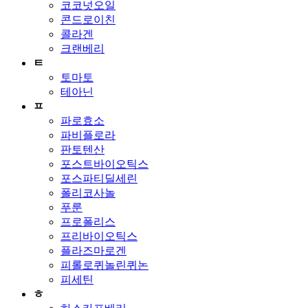
코코넛오일
콘드로이친
콜라겐
크랜베리
ㅌ
토마토
테아닌
ㅍ
파로효소
파비플로라
판토텐산
포스트바이오틱스
포스파티딜세린
폴리코사놀
푸룬
프로폴리스
프리바이오틱스
플라즈마로겐
피롤로퀴놀린퀴논
피세틴
ㅎ