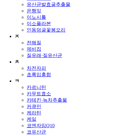
유산균발효굴추출물
은행잎
이노시톨
이소플라본
인동덩굴꽃봉오리
ㅈ
전해질
제비집
질유래·질유산균
ㅊ
차전자피
초록입홍합
ㅋ
카르니틴
카무트효소
카테킨·녹차추출물
커큐민
케라틴
케일
코엔자임Q10
코유산균