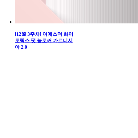
[12월 3주차] 여에스더 화이
토릭스 팻 블로커 가르니시
아 2.0