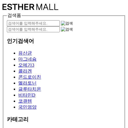
검색폼
인기검색어
유산균
마그네슘
오메가3
콜라겐
콘드로이친
멜라토닌
글루타치온
비타민D
코큐텐
국민영양
카테고리