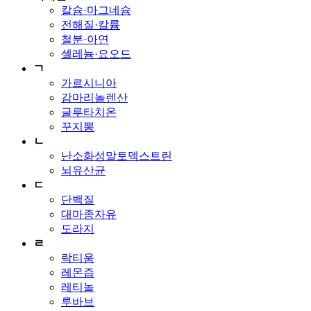
칼슘·마그네슘
전해질·칼륨
철분·아연
셀레늄·요오드
ㄱ
가르시니아
감마리놀렌산
글루타치온
꾸지뽕
ㄴ
난소화성말토덱스트린
뇌유산균
ㄷ
단백질
대마종자유
도라지
ㄹ
락티움
레몬즙
레티놀
루바브