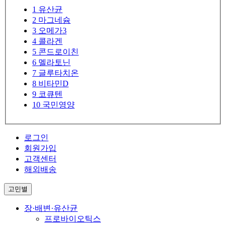
1
유산균
2
마그네슘
3
오메가3
4
콜라겐
5
콘드로이친
6
멜라토닌
7
글루타치온
8
비타민D
9
코큐텐
10
국민영양
로그인
회원가입
고객센터
해외배송
고민별
장·배변·유산균
프로바이오틱스