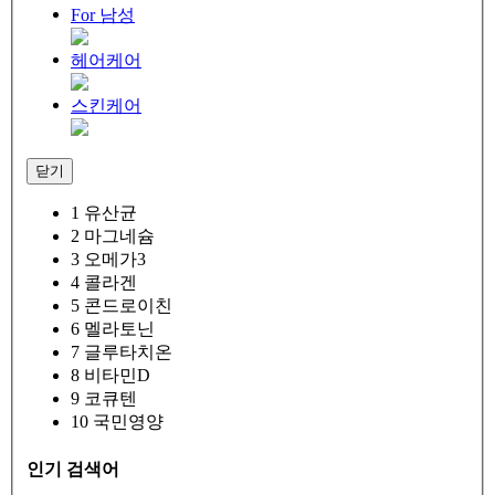
For 남성
헤어케어
스킨케어
닫기
1
유산균
2
마그네슘
3
오메가3
4
콜라겐
5
콘드로이친
6
멜라토닌
7
글루타치온
8
비타민D
9
코큐텐
10
국민영양
인기 검색어