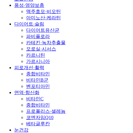
풍성·영양보충
맥주효모·비오틴
아미노산·케라틴
다이어트·슬림
다이어트유산균
파비플로라
카테킨·녹차추출물
모로실·시서스
카르니틴
가르시니아
피로개선·활력
종합비타민
비타민B군
벤포티아민
면역·항산화
비타민C
종합비타민
프로폴리스·셀레늄
코엔자임Q10
베타글루칸
눈건강