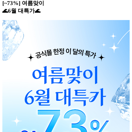
[~73%] 여름맞이
🌊6월 대특가🌊