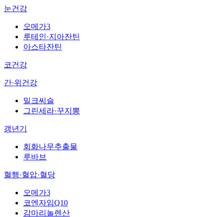
눈건강
오메가3
루테인·지아잔틴
아스타잔틴
코건강
간·위건강
밀크씨슬
그린세라·꾸지뽕
갱년기
회화나무추출물
루바브
혈행·혈압·혈당
오메가3
코엔자임Q10
감마리놀렌산