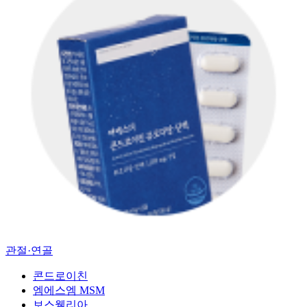
관절·연골
콘드로이친
엠에스엠 MSM
보스웰리아