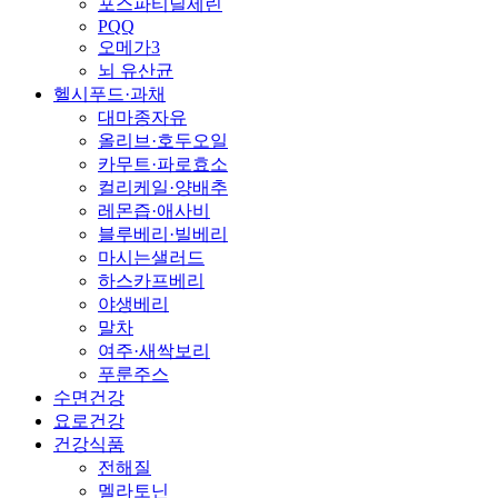
포스파티딜세린
PQQ
오메가3
뇌 유산균
헬시푸드·과채
대마종자유
올리브·호두오일
카무트·파로효소
컬리케일·양배추
레몬즙·애사비
블루베리·빌베리
마시는샐러드
하스카프베리
야생베리
말차
여주·새싹보리
푸룬주스
수면건강
요로건강
건강식품
전해질
멜라토닌