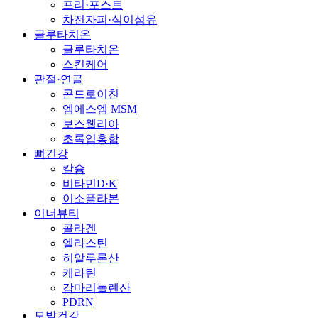
프리·포스트
차전자피·식이섬유
글루타치온
글루타치온
스킨케어
관절·연골
콘드로이친
엠에스엠 MSM
보스웰리아
초록입홍합
뼈건강
칼슘
비타민D·K
이소플라본
이너뷰티
콜라겐
엘라스틴
히알루론산
케라틴
감마리놀렌산
PDRN
모발건강