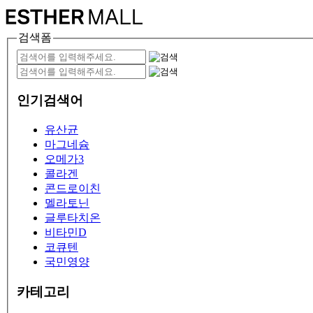
검색폼
인기검색어
유산균
마그네슘
오메가3
콜라겐
콘드로이친
멜라토닌
글루타치온
비타민D
코큐텐
국민영양
카테고리