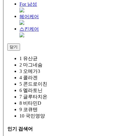
For 남성
헤어케어
스킨케어
닫기
1
유산균
2
마그네슘
3
오메가3
4
콜라겐
5
콘드로이친
6
멜라토닌
7
글루타치온
8
비타민D
9
코큐텐
10
국민영양
인기 검색어