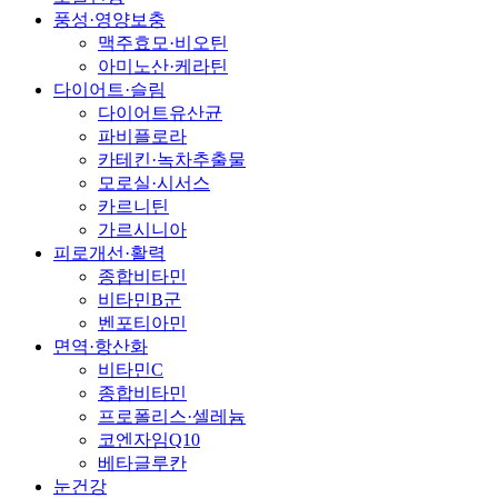
풍성·영양보충
맥주효모·비오틴
아미노산·케라틴
다이어트·슬림
다이어트유산균
파비플로라
카테킨·녹차추출물
모로실·시서스
카르니틴
가르시니아
피로개선·활력
종합비타민
비타민B군
벤포티아민
면역·항산화
비타민C
종합비타민
프로폴리스·셀레늄
코엔자임Q10
베타글루칸
눈건강