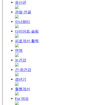
유산균
관절·연골
이너뷰티
다이어트·슬림
피로개선·활력
면역
눈건강
간·위건강
갱년기
혈행개선
For 여성