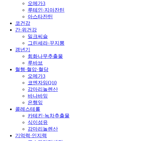
오메가3
루테인·지아잔틴
아스타잔틴
코건강
간·위건강
밀크씨슬
그린세라·꾸지뽕
갱년기
회화나무추출물
루바브
혈행·혈압·혈당
오메가3
코엔자임Q10
감마리놀렌산
바나바잎
은행잎
콜레스테롤
카테킨·녹차추출물
식이섬유
감마리놀렌산
기억력·인지력