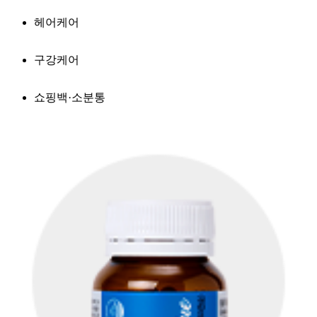
헤어케어
구강케어
쇼핑백·소분통