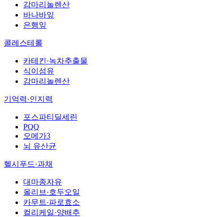
감마리놀렌산
바나바잎
은행잎
콜레스테롤
카테킨·녹차추출물
식이섬유
감마리놀렌산
기억력·인지력
포스파티딜세린
PQQ
오메가3
뇌 유산균
헬시푸드·과채
대마종자유
올리브·호두오일
카무트·파로효소
컬리케일·양배추