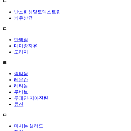
ㄴ
난소화성말토덱스트린
뇌유산균
ㄷ
단백질
대마종자유
도라지
ㄹ
락티움
레몬즙
레티놀
루바브
루테인·지아잔틴
류신
ㅁ
마시는 샐러드