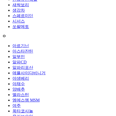
새싹보리
생강차
스페르미딘
시서스
쏘팔메토
ㅇ
아르기닌
아스타잔틴
알부민
알파CD
알파리포산
애플사이다비니거
야생베리
야채수
양배추
엘라스틴
엠에스엠 MSM
여주
옥타코사놀