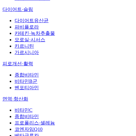
다이어트·슬림
다이어트유산균
파비플로라
카테킨·녹차추출물
모로실·시서스
카르니틴
가르시니아
피로개선·활력
종합비타민
비타민B군
벤포티아민
면역·항산화
비타민C
종합비타민
프로폴리스·셀레늄
코엔자임Q10
베타글루칸