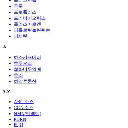
폴리코사놀
푸룬
프로폴리스
프리바이오틱스
플라즈마로겐
피롤로퀴놀린퀴논
피세틴
ㅎ
하스카프베리
호두오일
회화나무열매
효소
히알루론산
A-Z
ABC 주스
CCA 주스
NMN(엔엠엔)
PDRN
PQQ