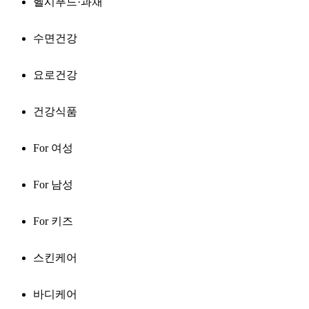
헬시푸드·과채
수면건강
요로건강
건강식품
For 여성
For 남성
For 키즈
스킨케어
바디케어