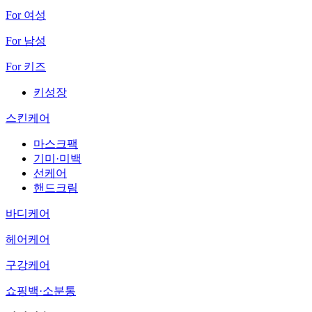
For 여성
For 남성
For 키즈
키성장
스킨케어
마스크팩
기미·미백
선케어
핸드크림
바디케어
헤어케어
구강케어
쇼핑백·소분통