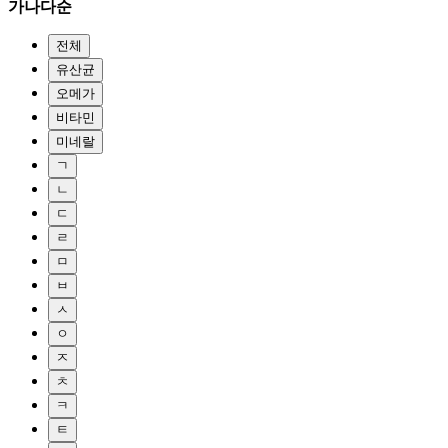
가나다순
전체
유산균
오메가
비타민
미네랄
ㄱ
ㄴ
ㄷ
ㄹ
ㅁ
ㅂ
ㅅ
ㅇ
ㅈ
ㅊ
ㅋ
ㅌ