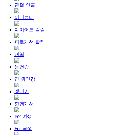
관절·연골
이너뷰티
다이어트·슬림
피로개선·활력
면역
눈건강
간·위건강
갱년기
혈행개선
For 여성
For 남성