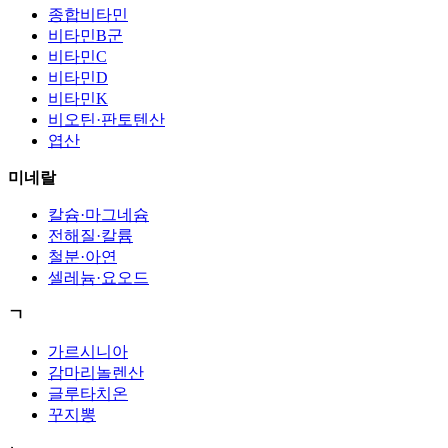
종합비타민
비타민B군
비타민C
비타민D
비타민K
비오틴·판토텐산
엽산
미네랄
칼슘·마그네슘
전해질·칼륨
철분·아연
셀레늄·요오드
ㄱ
가르시니아
감마리놀렌산
글루타치온
꾸지뽕