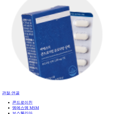
관절·연골
콘드로이친
엠에스엠 MSM
보스웰리아