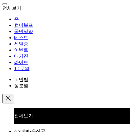
전체보기
홈
썸머블프
국민영양
베스트
세일중
이벤트
매거진
라이브
1:1문의
고민별
성분별
전체보기
장·배변·유산균