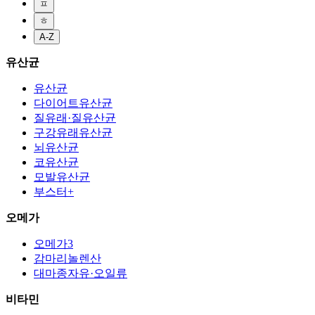
ㅍ
ㅎ
A-Z
유산균
유산균
다이어트유산균
질유래·질유산균
구강유래유산균
뇌유산균
코유산균
모발유산균
부스터+
오메가
오메가3
감마리놀렌산
대마종자유·오일류
비타민