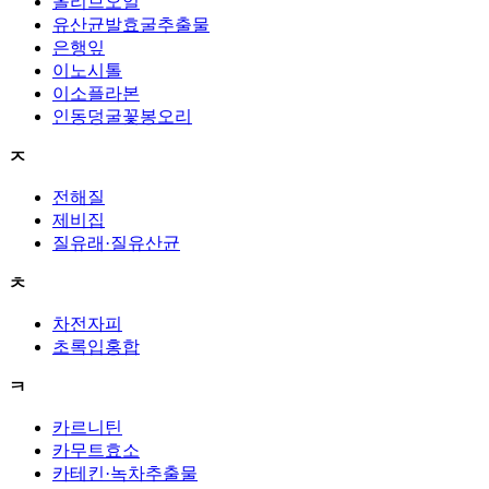
올리브오일
유산균발효굴추출물
은행잎
이노시톨
이소플라본
인동덩굴꽃봉오리
ㅈ
전해질
제비집
질유래·질유산균
ㅊ
차전자피
초록입홍합
ㅋ
카르니틴
카무트효소
카테킨·녹차추출물