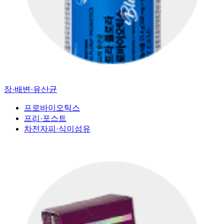
장·배변·유산균
프로바이오틱스
프리·포스트
차전자피·식이섬유