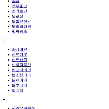
말차
맥주효모
멜라토닌
모로실
모발유산균
모발콜라겐
밀크씨슬
ㅂ
바나바잎
베르가못
베르베린
베타글루칸
벤포티아민
보스웰리아
블랙마카
블루베리
빌베리
ㅅ
산양유단백질