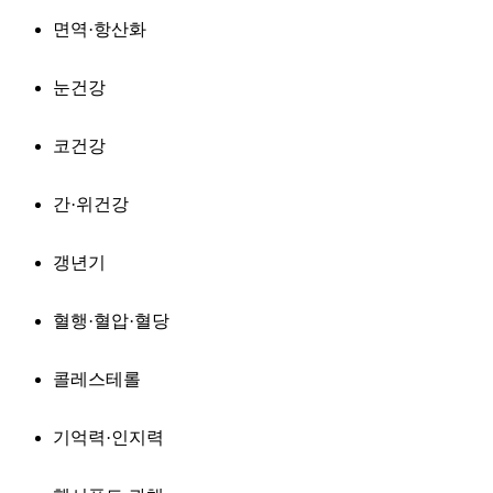
면역·항산화
눈건강
코건강
간·위건강
갱년기
혈행·혈압·혈당
콜레스테롤
기억력·인지력