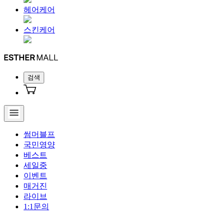
헤어케어
스킨케어
검색
썸머블프
국민영양
베스트
세일중
이벤트
매거진
라이브
1:1문의