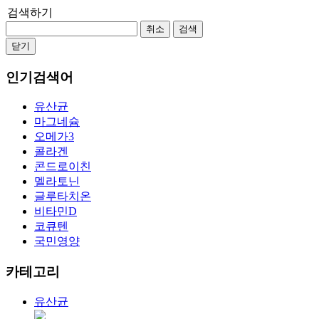
검색하기
취소
검색
닫기
인기검색어
유산균
마그네슘
오메가3
콜라겐
콘드로이친
멜라토닌
글루타치온
비타민D
코큐텐
국민영양
카테고리
유산균