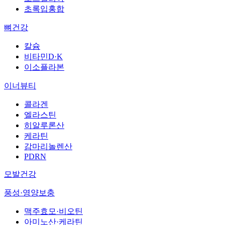
초록입홍합
뼈건강
칼슘
비타민D·K
이소플라본
이너뷰티
콜라겐
엘라스틴
히알루론산
케라틴
감마리놀렌산
PDRN
모발건강
풍성·영양보충
맥주효모·비오틴
아미노산·케라틴