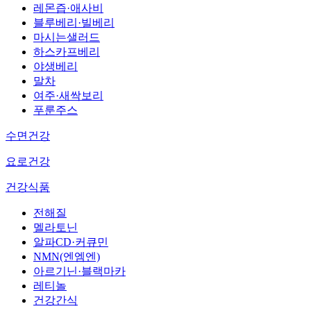
레몬즙·애사비
블루베리·빌베리
마시는샐러드
하스카프베리
야생베리
말차
여주·새싹보리
푸룬주스
수면건강
요로건강
건강식품
전해질
멜라토닌
알파CD·커큐민
NMN(엔엠엔)
아르기닌·블랙마카
레티놀
건강간식