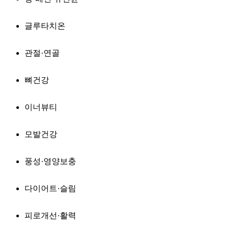
글루타치온
관절·연골
뼈건강
이너뷰티
모발건강
풍성·영양보충
다이어트·슬림
피로개선·활력