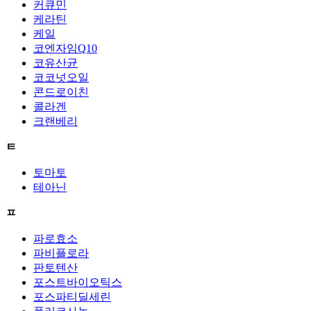
커큐민
케라틴
케일
코엔자임Q10
코유산균
코코넛오일
콘드로이친
콜라겐
크랜베리
ㅌ
토마토
테아닌
ㅍ
파로효소
파비플로라
판토텐산
포스트바이오틱스
포스파티딜세린