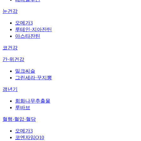
눈건강
오메가3
루테인·지아잔틴
아스타잔틴
코건강
간·위건강
밀크씨슬
그린세라·꾸지뽕
갱년기
회화나무추출물
루바브
혈행·혈압·혈당
오메가3
코엔자임Q10