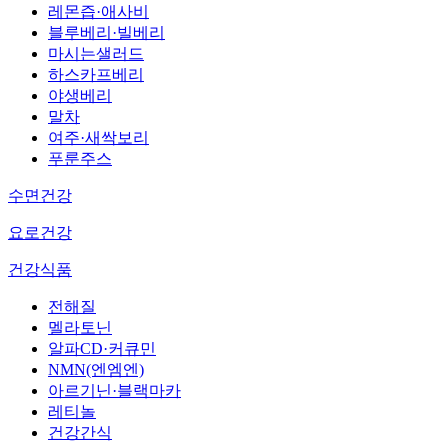
레몬즙·애사비
블루베리·빌베리
마시는샐러드
하스카프베리
야생베리
말차
여주·새싹보리
푸룬주스
수면건강
요로건강
건강식품
전해질
멜라토닌
알파CD·커큐민
NMN(엔엠엔)
아르기닌·블랙마카
레티놀
건강간식