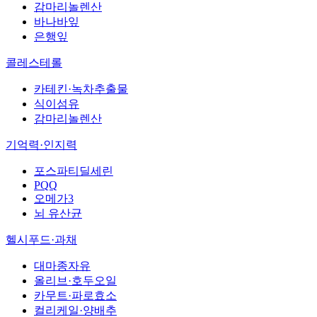
감마리놀렌산
바나바잎
은행잎
콜레스테롤
카테킨·녹차추출물
식이섬유
감마리놀렌산
기억력·인지력
포스파티딜세린
PQQ
오메가3
뇌 유산균
헬시푸드·과채
대마종자유
올리브·호두오일
카무트·파로효소
컬리케일·양배추