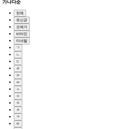
가나다순
전체
유산균
오메가
비타민
미네랄
ㄱ
ㄴ
ㄷ
ㄹ
ㅁ
ㅂ
ㅅ
ㅇ
ㅈ
ㅊ
ㅋ
ㅌ