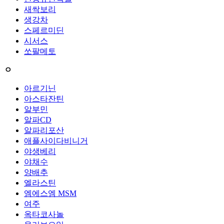
새싹보리
생강차
스페르미딘
시서스
쏘팔메토
ㅇ
아르기닌
아스타잔틴
알부민
알파CD
알파리포산
애플사이다비니거
야생베리
야채수
양배추
엘라스틴
엠에스엠 MSM
여주
옥타코사놀