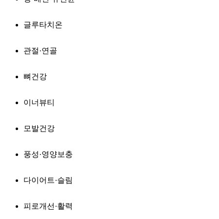
글루타치온
관절·연골
뼈건강
이너뷰티
모발건강
풍성·영양보충
다이어트·슬림
피로개선·활력