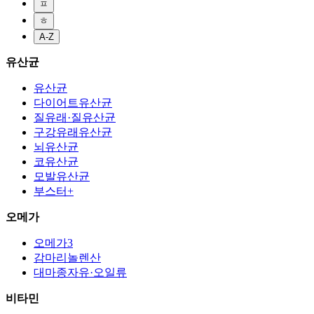
ㅍ
ㅎ
A-Z
유산균
유산균
다이어트유산균
질유래·질유산균
구강유래유산균
뇌유산균
코유산균
모발유산균
부스터+
오메가
오메가3
감마리놀렌산
대마종자유·오일류
비타민