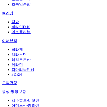
초록입홍합
뼈건강
칼슘
비타민D·K
이소플라본
이너뷰티
콜라겐
엘라스틴
히알루론산
케라틴
감마리놀렌산
PDRN
모발건강
풍성·영양보충
맥주효모·비오틴
아미노산·케라틴