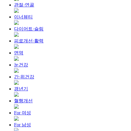
관절·연골
이너뷰티
다이어트·슬림
피로개선·활력
면역
눈건강
간·위건강
갱년기
혈행개선
For 여성
For 남성