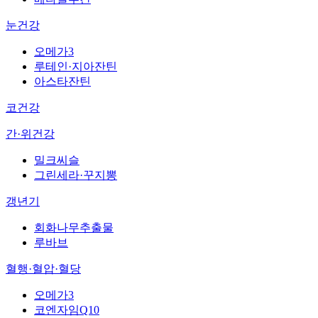
눈건강
오메가3
루테인·지아잔틴
아스타잔틴
코건강
간·위건강
밀크씨슬
그린세라·꾸지뽕
갱년기
회화나무추출물
루바브
혈행·혈압·혈당
오메가3
코엔자임Q10