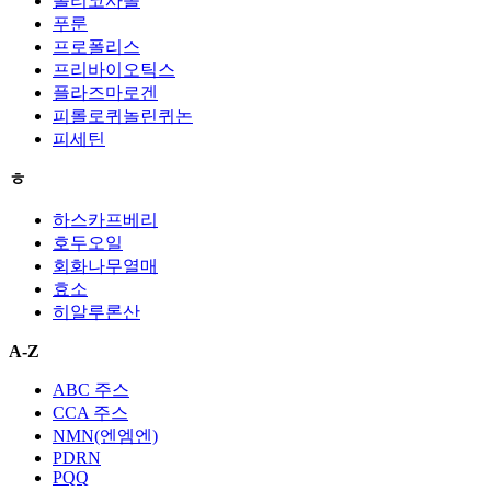
폴리코사놀
푸룬
프로폴리스
프리바이오틱스
플라즈마로겐
피롤로퀴놀린퀴논
피세틴
ㅎ
하스카프베리
호두오일
회화나무열매
효소
히알루론산
A-Z
ABC 주스
CCA 주스
NMN(엔엠엔)
PDRN
PQQ