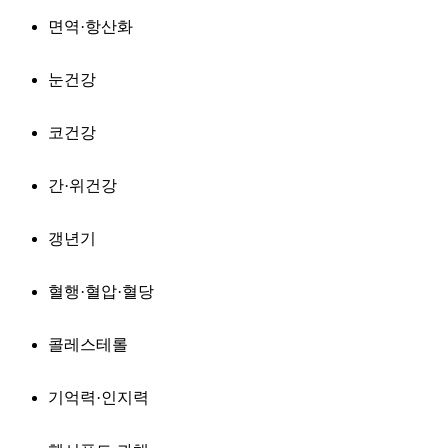
면역·항산화
눈건강
코건강
간·위건강
갱년기
혈행·혈압·혈당
콜레스테롤
기억력·인지력