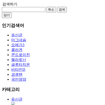
검색하기
취소
검색
닫기
인기검색어
유산균
마그네슘
오메가3
콜라겐
콘드로이친
멜라토닌
글루타치온
비타민D
코큐텐
국민영양
카테고리
유산균