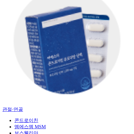
관절·연골
콘드로이친
엠에스엠 MSM
보스웰리아