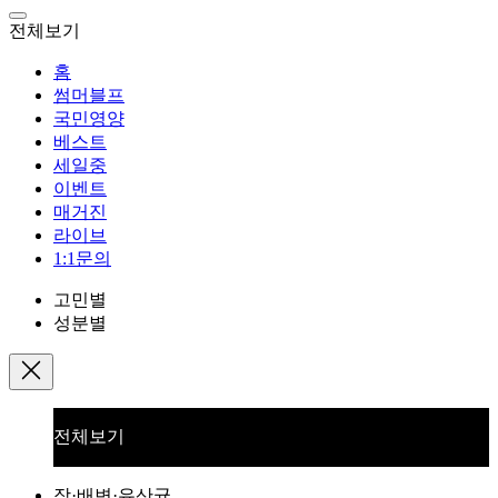
전체보기
홈
썸머블프
국민영양
베스트
세일중
이벤트
매거진
라이브
1:1문의
고민별
성분별
전체보기
장·배변·유산균