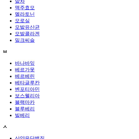
말차
맥주효모
멜라토닌
모로실
모발유산균
모발콜라겐
밀크씨슬
ㅂ
바나바잎
베르가못
베르베린
베타글루칸
벤포티아민
보스웰리아
블랙마카
블루베리
빌베리
ㅅ
산양유단백질