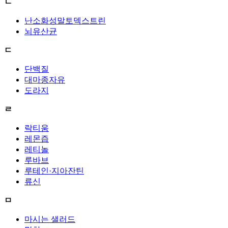
ㄴ
난소화성말토덱스트린
뇌유산균
ㄷ
단백질
대마종자유
도라지
ㄹ
락티움
레몬즙
레티놀
루바브
루테인·지아잔틴
류신
ㅁ
마시는 샐러드