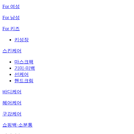
For 여성
For 남성
For 키즈
키성장
스킨케어
마스크팩
기미·미백
선케어
핸드크림
바디케어
헤어케어
구강케어
쇼핑백·소분통