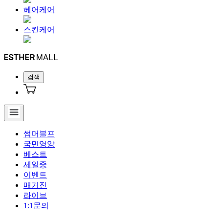
헤어케어
스킨케어
검색
썸머블프
국민영양
베스트
세일중
이벤트
매거진
라이브
1:1문의