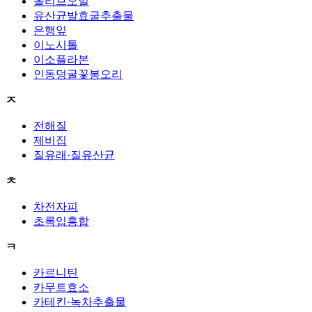
올리브오일
유산균발효굴추출물
은행잎
이노시톨
이소플라본
인동덩굴꽃봉오리
ㅈ
전해질
제비집
질유래·질유산균
ㅊ
차전자피
초록입홍합
ㅋ
카르니틴
카무트효소
카테킨·녹차추출물