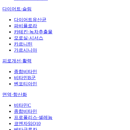
다이어트·슬림
다이어트유산균
파비플로라
카테킨·녹차추출물
모로실·시서스
카르니틴
가르시니아
피로개선·활력
종합비타민
비타민B군
벤포티아민
면역·항산화
비타민C
종합비타민
프로폴리스·셀레늄
코엔자임Q10
베타글루칸