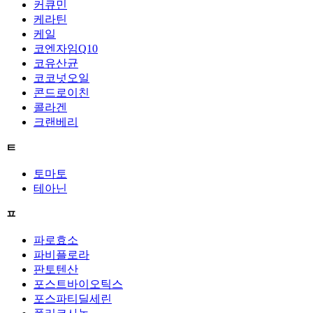
커큐민
케라틴
케일
코엔자임Q10
코유산균
코코넛오일
콘드로이친
콜라겐
크랜베리
ㅌ
토마토
테아닌
ㅍ
파로효소
파비플로라
판토텐산
포스트바이오틱스
포스파티딜세린