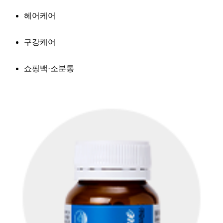
헤어케어
구강케어
쇼핑백·소분통