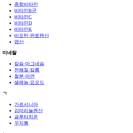
종합비타민
비타민B군
비타민C
비타민D
비타민K
비오틴·판토텐산
엽산
미네랄
칼슘·마그네슘
전해질·칼륨
철분·아연
셀레늄·요오드
ㄱ
가르시니아
감마리놀렌산
글루타치온
꾸지뽕