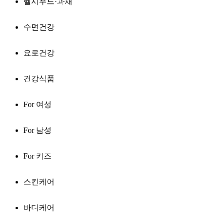
헬시푸드·과채
수면건강
요로건강
건강식품
For 여성
For 남성
For 키즈
스킨케어
바디케어