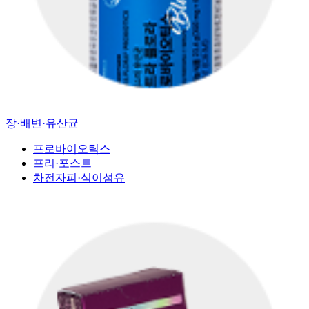
장·배변·유산균
프로바이오틱스
프리·포스트
차전자피·식이섬유