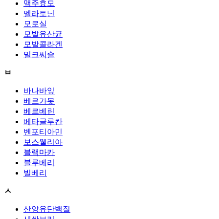
맥주효모
멜라토닌
모로실
모발유산균
모발콜라겐
밀크씨슬
ㅂ
바나바잎
베르가못
베르베린
베타글루칸
벤포티아민
보스웰리아
블랙마카
블루베리
빌베리
ㅅ
산양유단백질