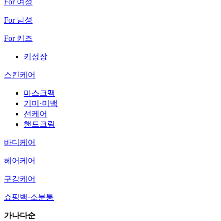
For 여성
For 남성
For 키즈
키성장
스킨케어
마스크팩
기미·미백
선케어
핸드크림
바디케어
헤어케어
구강케어
쇼핑백·소분통
가나다순