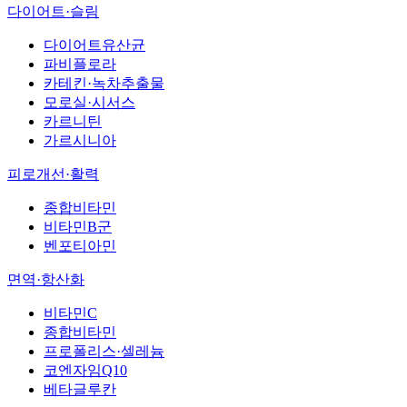
다이어트·슬림
다이어트유산균
파비플로라
카테킨·녹차추출물
모로실·시서스
카르니틴
가르시니아
피로개선·활력
종합비타민
비타민B군
벤포티아민
면역·항산화
비타민C
종합비타민
프로폴리스·셀레늄
코엔자임Q10
베타글루칸