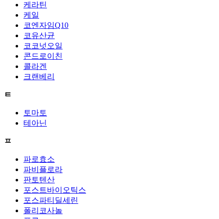
케라틴
케일
코엔자임Q10
코유산균
코코넛오일
콘드로이친
콜라겐
크랜베리
ㅌ
토마토
테아닌
ㅍ
파로효소
파비플로라
판토텐산
포스트바이오틱스
포스파티딜세린
폴리코사놀