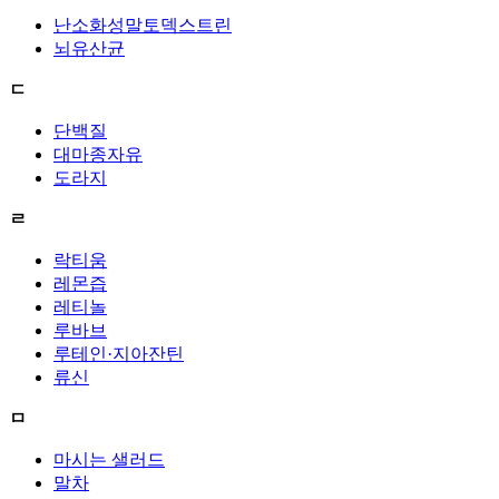
난소화성말토덱스트린
뇌유산균
ㄷ
단백질
대마종자유
도라지
ㄹ
락티움
레몬즙
레티놀
루바브
루테인·지아잔틴
류신
ㅁ
마시는 샐러드
말차