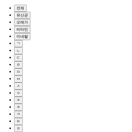
전체
유산균
오메가
비타민
미네랄
ㄱ
ㄴ
ㄷ
ㄹ
ㅁ
ㅂ
ㅅ
ㅇ
ㅈ
ㅊ
ㅋ
ㅌ
ㅍ