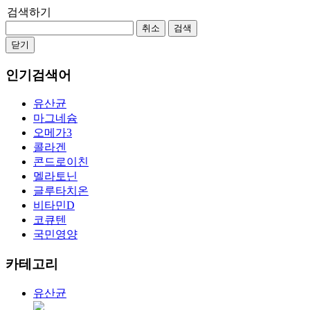
검색하기
취소
검색
닫기
인기검색어
유산균
마그네슘
오메가3
콜라겐
콘드로이친
멜라토닌
글루타치온
비타민D
코큐텐
국민영양
카테고리
유산균