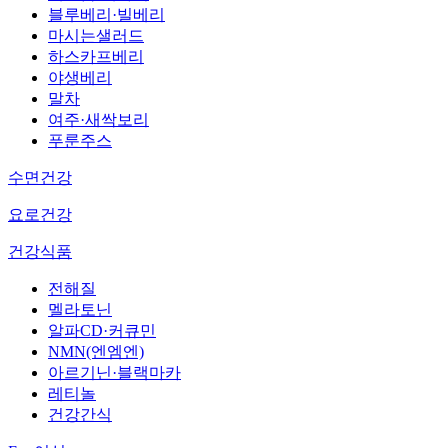
블루베리·빌베리
마시는샐러드
하스카프베리
야생베리
말차
여주·새싹보리
푸룬주스
수면건강
요로건강
건강식품
전해질
멜라토닌
알파CD·커큐민
NMN(엔엠엔)
아르기닌·블랙마카
레티놀
건강간식