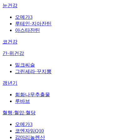
눈건강
오메가3
루테인·지아잔틴
아스타잔틴
코건강
간·위건강
밀크씨슬
그린세라·꾸지뽕
갱년기
회화나무추출물
루바브
혈행·혈압·혈당
오메가3
코엔자임Q10
감마리놀렌산