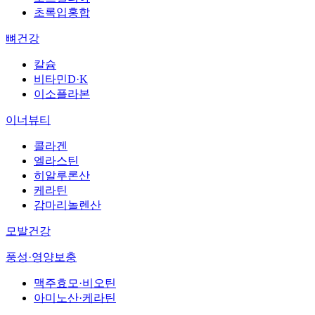
초록입홍합
뼈건강
칼슘
비타민D·K
이소플라본
이너뷰티
콜라겐
엘라스틴
히알루론산
케라틴
감마리놀렌산
모발건강
풍성·영양보충
맥주효모·비오틴
아미노산·케라틴