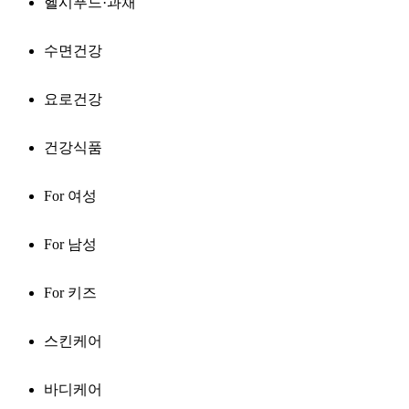
헬시푸드·과채
수면건강
요로건강
건강식품
For 여성
For 남성
For 키즈
스킨케어
바디케어