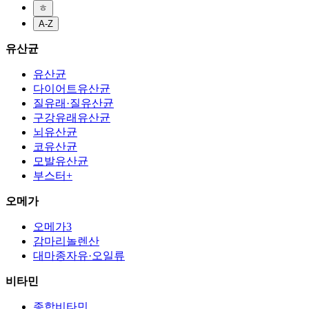
ㅎ
A-Z
유산균
유산균
다이어트유산균
질유래·질유산균
구강유래유산균
뇌유산균
코유산균
모발유산균
부스터+
오메가
오메가3
감마리놀렌산
대마종자유·오일류
비타민
종합비타민