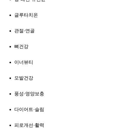
글루타치온
관절·연골
뼈건강
이너뷰티
모발건강
풍성·영양보충
다이어트·슬림
피로개선·활력