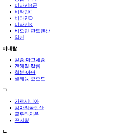
비타민B군
비타민C
비타민D
비타민K
비오틴·판토텐산
엽산
미네랄
칼슘·마그네슘
전해질·칼륨
철분·아연
셀레늄·요오드
ㄱ
가르시니아
감마리놀렌산
글루타치온
꾸지뽕
ㄴ