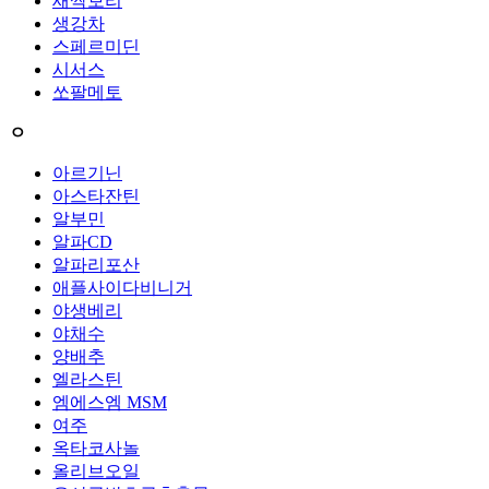
새싹보리
생강차
스페르미딘
시서스
쏘팔메토
ㅇ
아르기닌
아스타잔틴
알부민
알파CD
알파리포산
애플사이다비니거
야생베리
야채수
양배추
엘라스틴
엠에스엠 MSM
여주
옥타코사놀
올리브오일