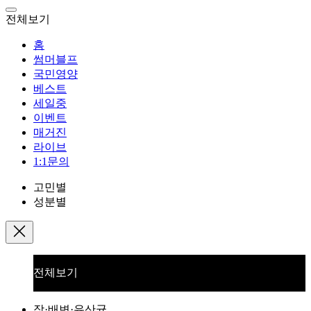
전체보기
홈
썸머블프
국민영양
베스트
세일중
이벤트
매거진
라이브
1:1문의
고민별
성분별
전체보기
장·배변·유산균