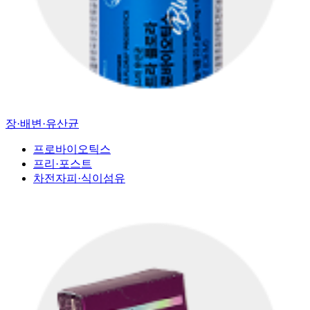
장·배변·유산균
프로바이오틱스
프리·포스트
차전자피·식이섬유