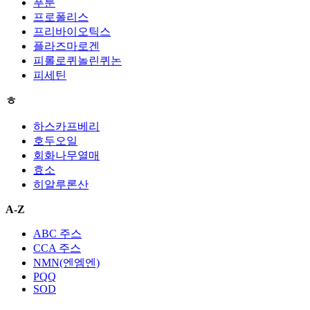
푸룬
프로폴리스
프리바이오틱스
플라즈마로겐
피롤로퀴놀린퀴논
피세틴
ㅎ
하스카프베리
호두오일
회화나무열매
효소
히알루론산
A-Z
ABC 주스
CCA 주스
NMN(엔엠엔)
PQQ
SOD