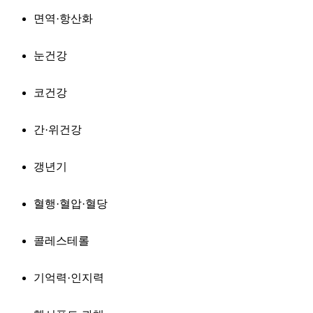
면역·항산화
눈건강
코건강
간·위건강
갱년기
혈행·혈압·혈당
콜레스테롤
기억력·인지력