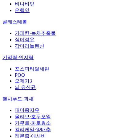
바나바잎
은행잎
콜레스테롤
카테킨·녹차추출물
식이섬유
감마리놀렌산
기억력·인지력
포스파티딜세린
PQQ
오메가3
뇌 유산균
헬시푸드·과채
대마종자유
올리브·호두오일
카무트·파로효소
컬리케일·양배추
레몬즙·애사비