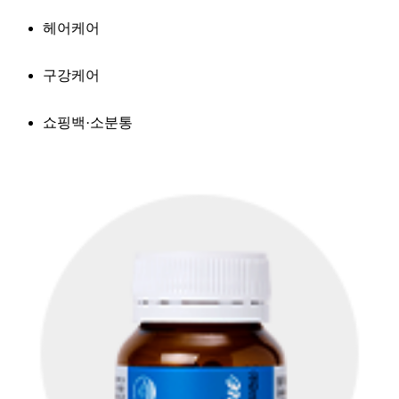
헤어케어
구강케어
쇼핑백·소분통