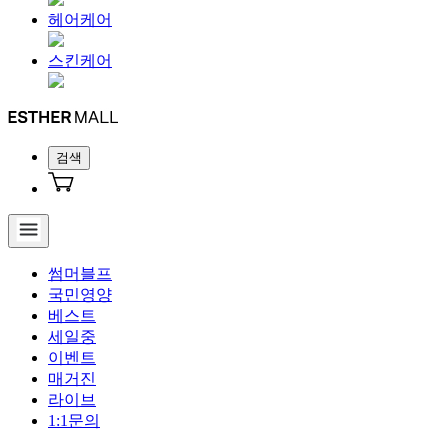
헤어케어
스킨케어
검색
썸머블프
국민영양
베스트
세일중
이벤트
매거진
라이브
1:1문의