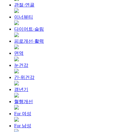
관절·연골
이너뷰티
다이어트·슬림
피로개선·활력
면역
눈건강
간·위건강
갱년기
혈행개선
For 여성
For 남성