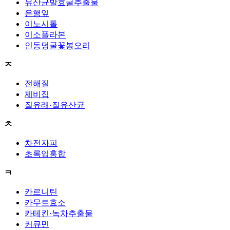
유산균발효굴추출물
은행잎
이노시톨
이소플라본
인동덩굴꽃봉오리
ㅈ
전해질
제비집
질유래·질유산균
ㅊ
차전자피
초록입홍합
ㅋ
카르니틴
카무트효소
카테킨·녹차추출물
커큐민