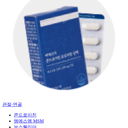
관절·연골
콘드로이친
엠에스엠 MSM
보스웰리아