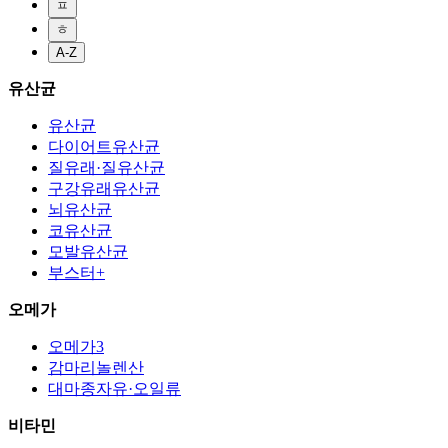
ㅍ
ㅎ
A-Z
유산균
유산균
다이어트유산균
질유래·질유산균
구강유래유산균
뇌유산균
코유산균
모발유산균
부스터+
오메가
오메가3
감마리놀렌산
대마종자유·오일류
비타민