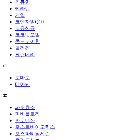
커큐민
케라틴
케일
코엔자임Q10
코유산균
코코넛오일
콘드로이친
콜라겐
크랜베리
ㅌ
토마토
테아닌
ㅍ
파로효소
파비플로라
판토텐산
포스트바이오틱스
포스파티딜세린