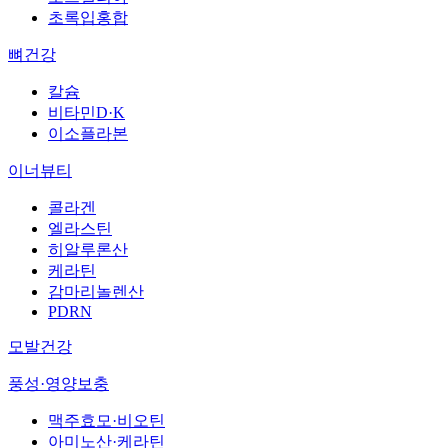
초록입홍합
뼈건강
칼슘
비타민D·K
이소플라본
이너뷰티
콜라겐
엘라스틴
히알루론산
케라틴
감마리놀렌산
PDRN
모발건강
풍성·영양보충
맥주효모·비오틴
아미노산·케라틴