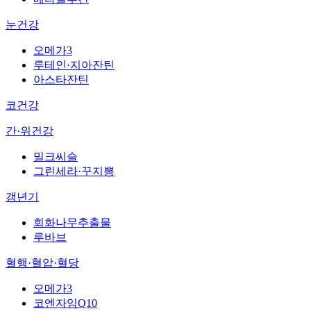
눈건강
오메가3
루테인·지아잔틴
아스타잔틴
코건강
간·위건강
밀크씨슬
그린세라·꾸지뽕
갱년기
회화나무추출물
루바브
혈행·혈압·혈당
오메가3
코엔자임Q10