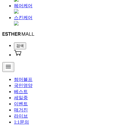
헤어케어
스킨케어
검색
썸머블프
국민영양
베스트
세일중
이벤트
매거진
라이브
1:1문의