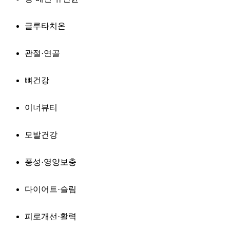
글루타치온
관절·연골
뼈건강
이너뷰티
모발건강
풍성·영양보충
다이어트·슬림
피로개선·활력