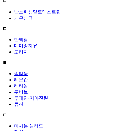
ㄴ
난소화성말토덱스트린
뇌유산균
ㄷ
단백질
대마종자유
도라지
ㄹ
락티움
레몬즙
레티놀
루바브
루테인·지아잔틴
류신
ㅁ
마시는 샐러드