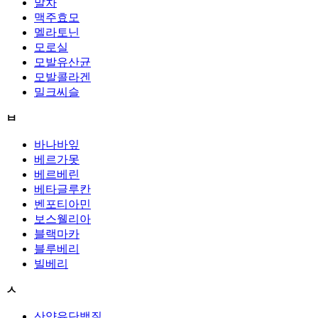
말차
맥주효모
멜라토닌
모로실
모발유산균
모발콜라겐
밀크씨슬
ㅂ
바나바잎
베르가못
베르베린
베타글루칸
벤포티아민
보스웰리아
블랙마카
블루베리
빌베리
ㅅ
산양유단백질