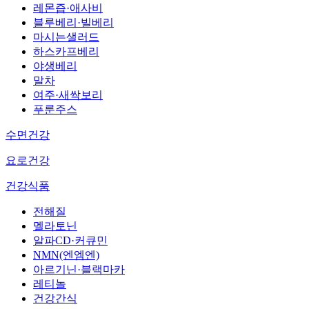
레몬즙·애사비
블루베리·빌베리
마시는샐러드
하스카프베리
야생베리
말차
여주·새싹보리
푸룬주스
수면건강
요로건강
건강식품
전해질
멜라토닌
알파CD·커큐민
NMN(엔엠엔)
아르기닌·블랙마카
레티놀
건강간식