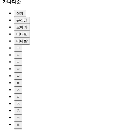
가나다순
전체
유산균
오메가
비타민
미네랄
ㄱ
ㄴ
ㄷ
ㄹ
ㅁ
ㅂ
ㅅ
ㅇ
ㅈ
ㅊ
ㅋ
ㅌ