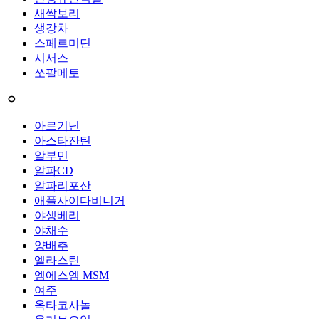
새싹보리
생강차
스페르미딘
시서스
쏘팔메토
ㅇ
아르기닌
아스타잔틴
알부민
알파CD
알파리포산
애플사이다비니거
야생베리
야채수
양배추
엘라스틴
엠에스엠 MSM
여주
옥타코사놀