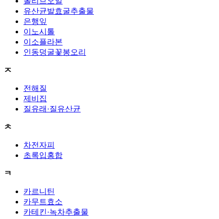
올리브오일
유산균발효굴추출물
은행잎
이노시톨
이소플라본
인동덩굴꽃봉오리
ㅈ
전해질
제비집
질유래·질유산균
ㅊ
차전자피
초록입홍합
ㅋ
카르니틴
카무트효소
카테킨·녹차추출물