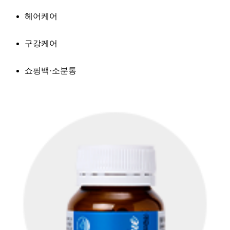
헤어케어
구강케어
쇼핑백·소분통