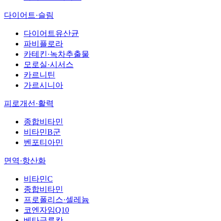
다이어트·슬림
다이어트유산균
파비플로라
카테킨·녹차추출물
모로실·시서스
카르니틴
가르시니아
피로개선·활력
종합비타민
비타민B군
벤포티아민
면역·항산화
비타민C
종합비타민
프로폴리스·셀레늄
코엔자임Q10
베타글루칸