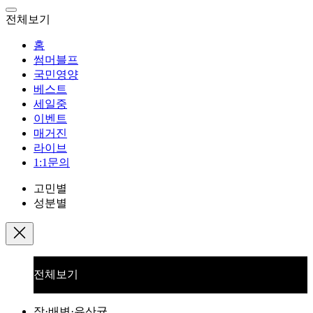
전체보기
홈
썸머블프
국민영양
베스트
세일중
이벤트
매거진
라이브
1:1문의
고민별
성분별
전체보기
장·배변·유산균