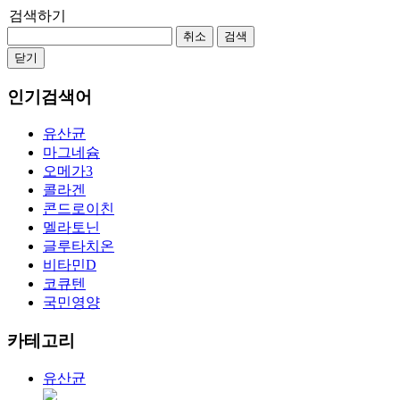
검색하기
취소
검색
닫기
인기검색어
유산균
마그네슘
오메가3
콜라겐
콘드로이친
멜라토닌
글루타치온
비타민D
코큐텐
국민영양
카테고리
유산균