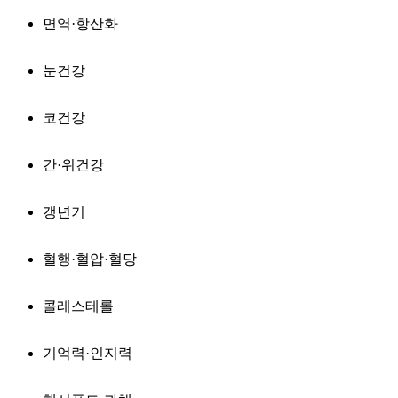
면역·항산화
눈건강
코건강
간·위건강
갱년기
혈행·혈압·혈당
콜레스테롤
기억력·인지력