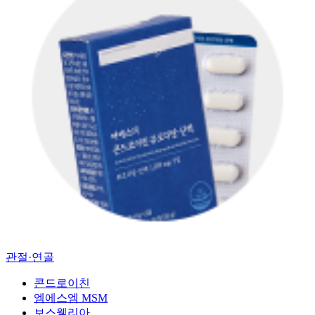
관절·연골
콘드로이친
엠에스엠 MSM
보스웰리아