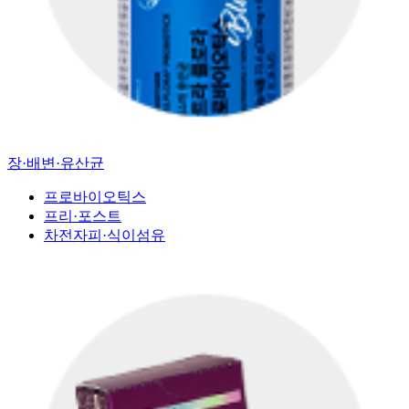
장·배변·유산균
프로바이오틱스
프리·포스트
차전자피·식이섬유