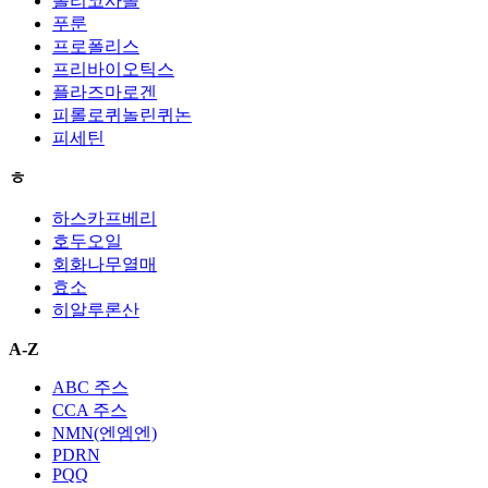
폴리코사놀
푸룬
프로폴리스
프리바이오틱스
플라즈마로겐
피롤로퀴놀린퀴논
피세틴
ㅎ
하스카프베리
호두오일
회화나무열매
효소
히알루론산
A-Z
ABC 주스
CCA 주스
NMN(엔엠엔)
PDRN
PQQ