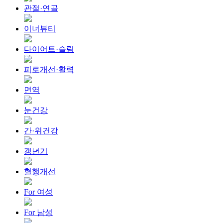
관절·연골
이너뷰티
다이어트·슬림
피로개선·활력
면역
눈건강
간·위건강
갱년기
혈행개선
For 여성
For 남성