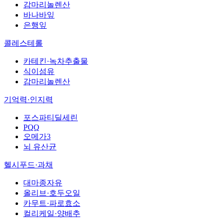
감마리놀렌산
바나바잎
은행잎
콜레스테롤
카테킨·녹차추출물
식이섬유
감마리놀렌산
기억력·인지력
포스파티딜세린
PQQ
오메가3
뇌 유산균
헬시푸드·과채
대마종자유
올리브·호두오일
카무트·파로효소
컬리케일·양배추