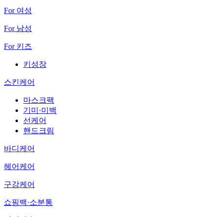
For 여성
For 남성
For 키즈
키성장
스킨케어
마스크팩
기미·미백
선케어
핸드크림
바디케어
헤어케어
구강케어
쇼핑백·소분통