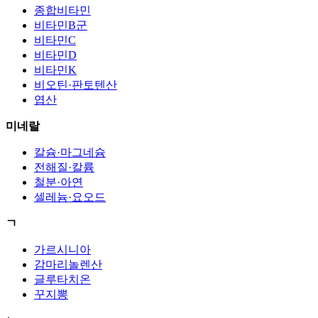
종합비타민
비타민B군
비타민C
비타민D
비타민K
비오틴·판토텐산
엽산
미네랄
칼슘·마그네슘
전해질·칼륨
철분·아연
셀레늄·요오드
ㄱ
가르시니아
감마리놀렌산
글루타치온
꾸지뽕