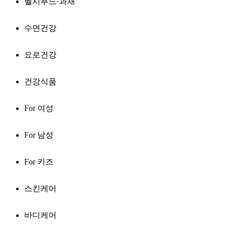
헬시푸드·과채
수면건강
요로건강
건강식품
For 여성
For 남성
For 키즈
스킨케어
바디케어