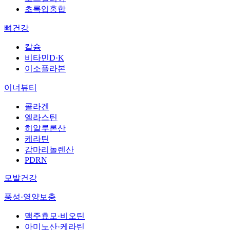
초록입홍합
뼈건강
칼슘
비타민D·K
이소플라본
이너뷰티
콜라겐
엘라스틴
히알루론산
케라틴
감마리놀렌산
PDRN
모발건강
풍성·영양보충
맥주효모·비오틴
아미노산·케라틴