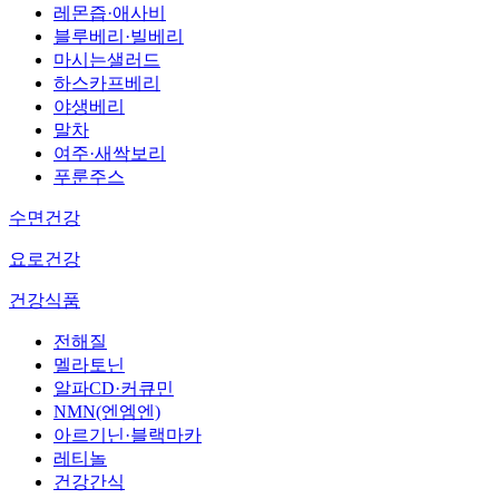
레몬즙·애사비
블루베리·빌베리
마시는샐러드
하스카프베리
야생베리
말차
여주·새싹보리
푸룬주스
수면건강
요로건강
건강식품
전해질
멜라토닌
알파CD·커큐민
NMN(엔엠엔)
아르기닌·블랙마카
레티놀
건강간식