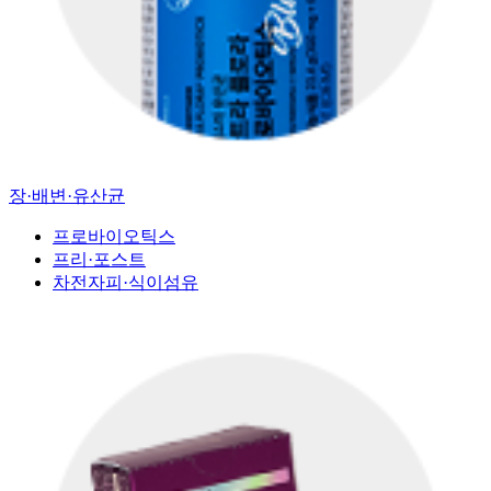
장·배변·유산균
프로바이오틱스
프리·포스트
차전자피·식이섬유