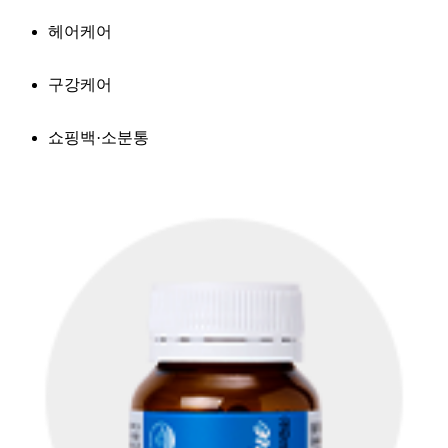
헤어케어
구강케어
쇼핑백·소분통