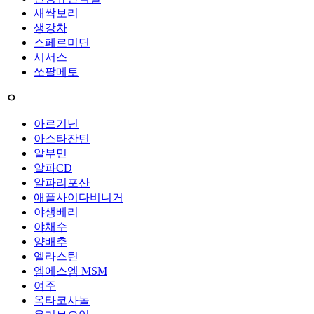
새싹보리
생강차
스페르미딘
시서스
쏘팔메토
ㅇ
아르기닌
아스타잔틴
알부민
알파CD
알파리포산
애플사이다비니거
야생베리
야채수
양배추
엘라스틴
엠에스엠 MSM
여주
옥타코사놀