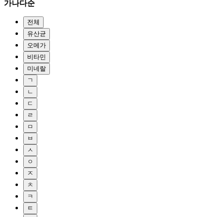
가나다순
전체
유산균
오메가
비타민
미네랄
ㄱ
ㄴ
ㄷ
ㄹ
ㅁ
ㅂ
ㅅ
ㅇ
ㅈ
ㅊ
ㅋ
ㅌ