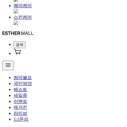
헤어케어
스킨케어
검색
썸머블프
국민영양
베스트
세일중
이벤트
매거진
라이브
1:1문의