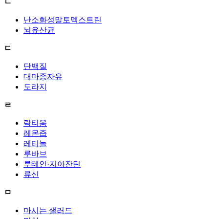
ㄴ
난소화성말토덱스트린
뇌유산균
ㄷ
단백질
대마종자유
도라지
ㄹ
락티움
레몬즙
레티놀
루바브
루테인·지아잔틴
류신
ㅁ
마시는 샐러드