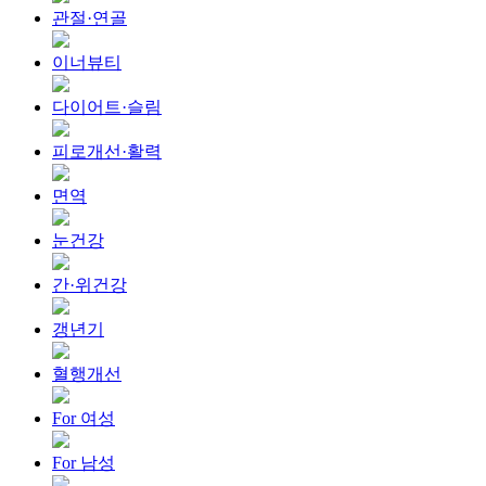
관절·연골
이너뷰티
다이어트·슬림
피로개선·활력
면역
눈건강
간·위건강
갱년기
혈행개선
For 여성
For 남성