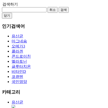
검색하기
취소
검색
닫기
인기검색어
유산균
마그네슘
오메가3
콜라겐
콘드로이친
멜라토닌
글루타치온
비타민D
코큐텐
국민영양
카테고리
유산균