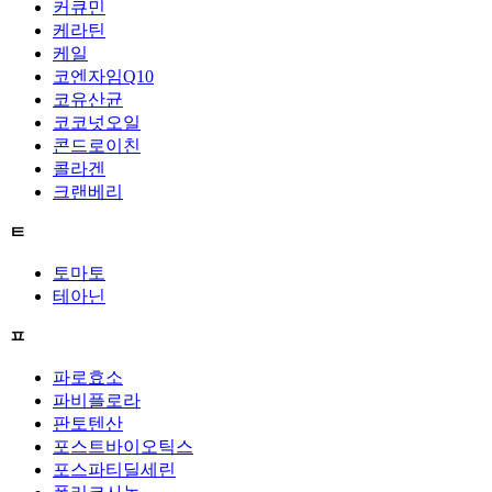
커큐민
케라틴
케일
코엔자임Q10
코유산균
코코넛오일
콘드로이친
콜라겐
크랜베리
ㅌ
토마토
테아닌
ㅍ
파로효소
파비플로라
판토텐산
포스트바이오틱스
포스파티딜세린