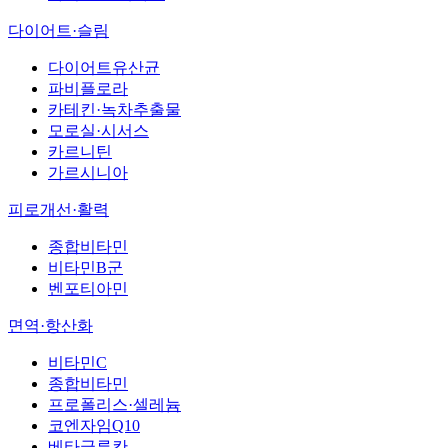
다이어트·슬림
다이어트유산균
파비플로라
카테킨·녹차추출물
모로실·시서스
카르니틴
가르시니아
피로개선·활력
종합비타민
비타민B군
벤포티아민
면역·항산화
비타민C
종합비타민
프로폴리스·셀레늄
코엔자임Q10
베타글루칸