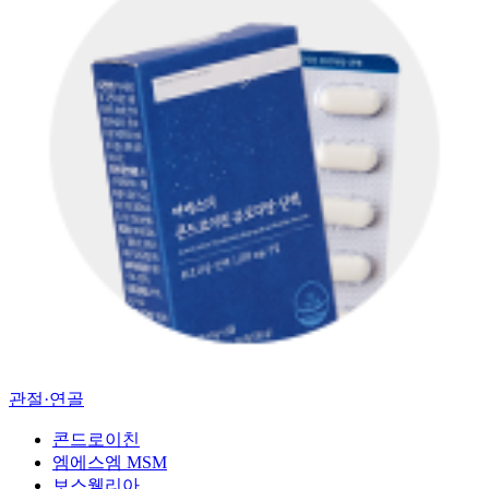
관절·연골
콘드로이친
엠에스엠 MSM
보스웰리아