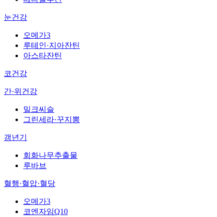
눈건강
오메가3
루테인·지아잔틴
아스타잔틴
코건강
간·위건강
밀크씨슬
그린세라·꾸지뽕
갱년기
회화나무추출물
루바브
혈행·혈압·혈당
오메가3
코엔자임Q10