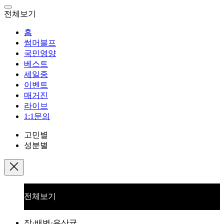
전체보기
홈
썸머블프
국민영양
베스트
세일중
이벤트
매거진
라이브
1:1문의
고민별
성분별
전체보기
장·배변·유산균