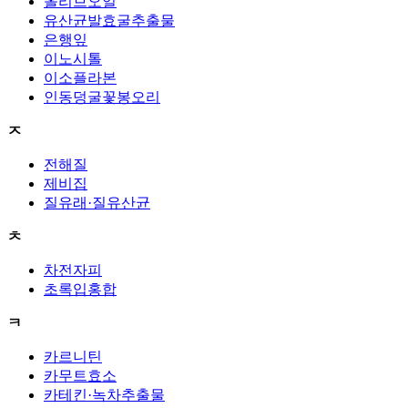
올리브오일
유산균발효굴추출물
은행잎
이노시톨
이소플라본
인동덩굴꽃봉오리
ㅈ
전해질
제비집
질유래·질유산균
ㅊ
차전자피
초록입홍합
ㅋ
카르니틴
카무트효소
카테킨·녹차추출물