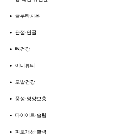
글루타치온
관절·연골
뼈건강
이너뷰티
모발건강
풍성·영양보충
다이어트·슬림
피로개선·활력