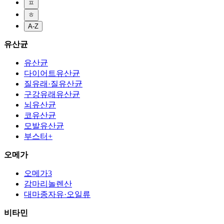
ㅍ
ㅎ
A-Z
유산균
유산균
다이어트유산균
질유래·질유산균
구강유래유산균
뇌유산균
코유산균
모발유산균
부스터+
오메가
오메가3
감마리놀렌산
대마종자유·오일류
비타민