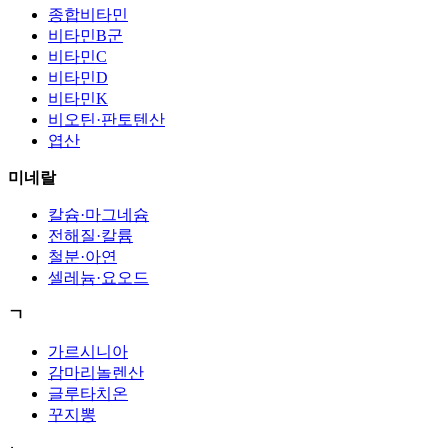
종합비타민
비타민B군
비타민C
비타민D
비타민K
비오틴·판토텐산
엽산
미네랄
칼슘·마그네슘
전해질·칼륨
철분·아연
셀레늄·요오드
ㄱ
가르시니아
감마리놀렌산
글루타치온
꾸지뽕