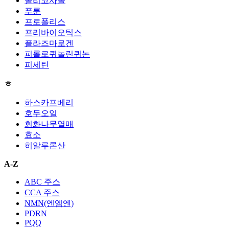
폴리코사놀
푸룬
프로폴리스
프리바이오틱스
플라즈마로겐
피롤로퀴놀린퀴논
피세틴
ㅎ
하스카프베리
호두오일
회화나무열매
효소
히알루론산
A-Z
ABC 주스
CCA 주스
NMN(엔엠엔)
PDRN
PQQ