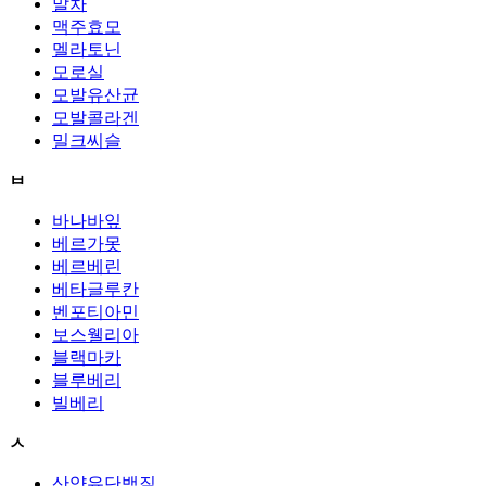
말차
맥주효모
멜라토닌
모로실
모발유산균
모발콜라겐
밀크씨슬
ㅂ
바나바잎
베르가못
베르베린
베타글루칸
벤포티아민
보스웰리아
블랙마카
블루베리
빌베리
ㅅ
산양유단백질