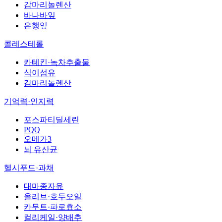
감마리놀렌산
바나바잎
은행잎
콜레스테롤
카테킨·녹차추출물
식이섬유
감마리놀렌산
기억력·인지력
포스파티딜세린
PQQ
오메가3
뇌 유산균
헬시푸드·과채
대마종자유
올리브·호두오일
카무트·파로효소
컬리케일·양배추