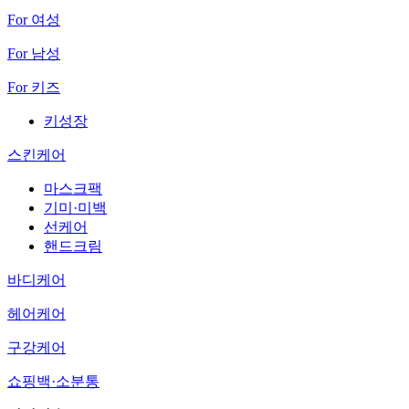
For 여성
For 남성
For 키즈
키성장
스킨케어
마스크팩
기미·미백
선케어
핸드크림
바디케어
헤어케어
구강케어
쇼핑백·소분통