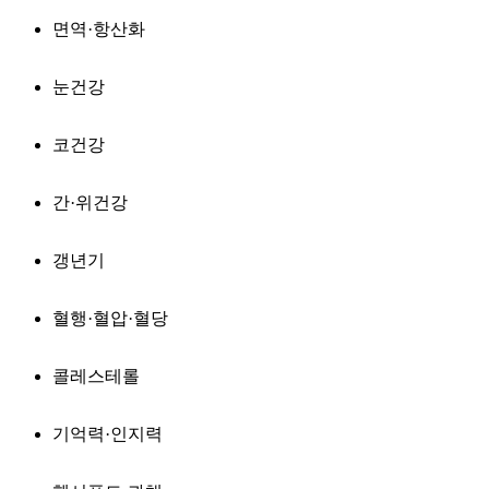
면역·항산화
눈건강
코건강
간·위건강
갱년기
혈행·혈압·혈당
콜레스테롤
기억력·인지력