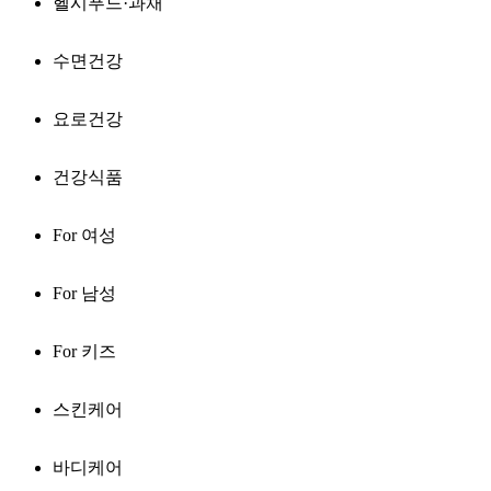
헬시푸드·과채
수면건강
요로건강
건강식품
For 여성
For 남성
For 키즈
스킨케어
바디케어