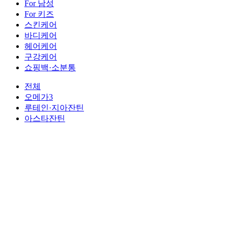
For 남성
For 키즈
스킨케어
바디케어
헤어케어
구강케어
쇼핑백·소분통
전체
오메가3
루테인·지아잔틴
아스타잔틴