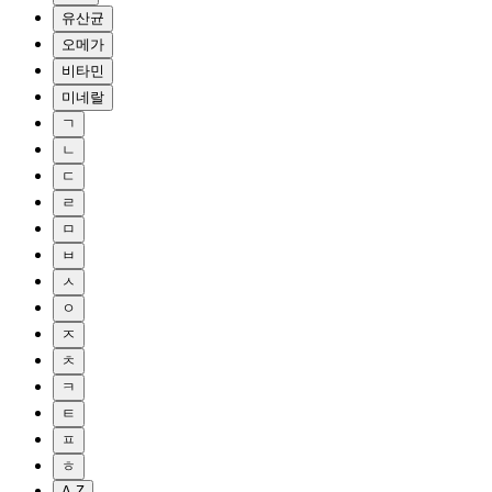
유산균
오메가
비타민
미네랄
ㄱ
ㄴ
ㄷ
ㄹ
ㅁ
ㅂ
ㅅ
ㅇ
ㅈ
ㅊ
ㅋ
ㅌ
ㅍ
ㅎ
A-Z