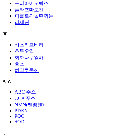
프리바이오틱스
플라즈마로겐
피롤로퀴놀린퀴논
피세틴
ㅎ
하스카프베리
호두오일
회화나무열매
효소
히알루론산
A-Z
ABC 주스
CCA 주스
NMN(엔엠엔)
PDRN
PQQ
SOD