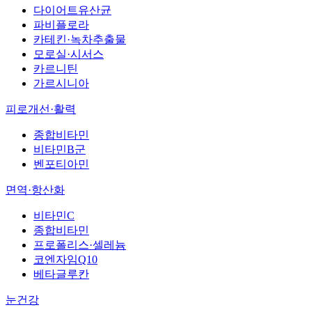
다이어트유산균
파비플로라
카테킨·녹차추출물
모로실·시서스
카르니틴
가르시니아
피로개선·활력
종합비타민
비타민B군
벤포티아민
면역·항산화
비타민C
종합비타민
프로폴리스·셀레늄
코엔자임Q10
베타글루칸
눈건강