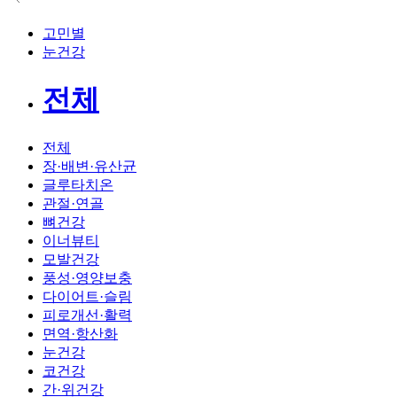
고민별
눈건강
전체
전체
장·배변·유산균
글루타치온
관절·연골
뼈건강
이너뷰티
모발건강
풍성·영양보충
다이어트·슬림
피로개선·활력
면역·항산화
눈건강
코건강
간·위건강