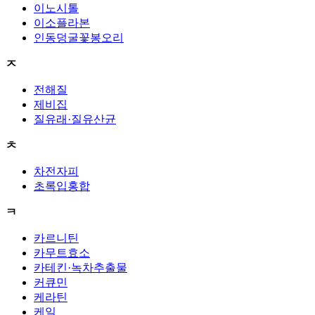
이노시톨
이소플라본
인동덩굴꽃봉오리
ㅈ
전해질
제비집
질유래·질유산균
ㅊ
차전자피
초록입홍합
ㅋ
카르니틴
카무트효소
카테킨·녹차추출물
커큐민
케라틴
케일