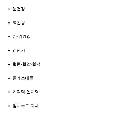
눈건강
코건강
간·위건강
갱년기
혈행·혈압·혈당
콜레스테롤
기억력·인지력
헬시푸드·과채