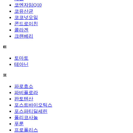
코엔자임Q10
코유산균
코코넛오일
콘드로이친
콜라겐
크랜베리
ㅌ
토마토
테아닌
ㅍ
파로효소
파비플로라
판토텐산
포스트바이오틱스
포스파티딜세린
폴리코사놀
푸룬
프로폴리스