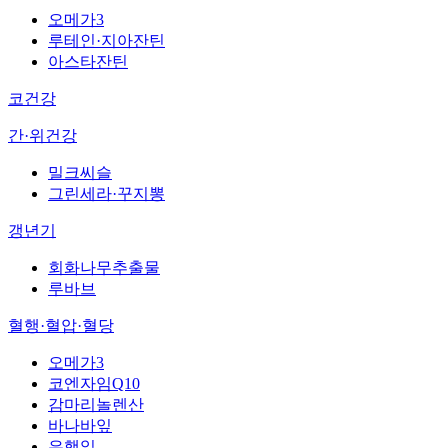
오메가3
루테인·지아잔틴
아스타잔틴
코건강
간·위건강
밀크씨슬
그린세라·꾸지뽕
갱년기
회화나무추출물
루바브
혈행·혈압·혈당
오메가3
코엔자임Q10
감마리놀렌산
바나바잎
은행잎