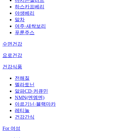
마시는샐러드
하스카프베리
야생베리
말차
여주·새싹보리
푸룬주스
수면건강
요로건강
건강식품
전해질
멜라토닌
알파CD·커큐민
NMN(엔엠엔)
아르기닌·블랙마카
레티놀
건강간식
For 여성