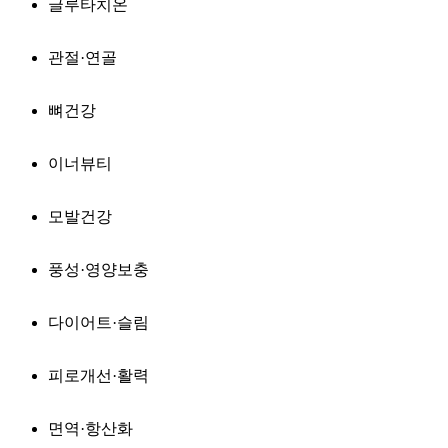
글루타치온
관절·연골
뼈건강
이너뷰티
모발건강
풍성·영양보충
다이어트·슬림
피로개선·활력
면역·항산화