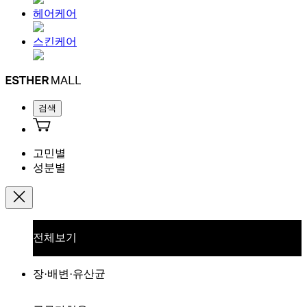
헤어케어
스킨케어
검색
고민별
성분별
전체보기
장·배변·유산균