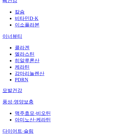
뼈건강
칼슘
비타민D·K
이소플라본
이너뷰티
콜라겐
엘라스틴
히알루론산
케라틴
감마리놀렌산
PDRN
모발건강
풍성·영양보충
맥주효모·비오틴
아미노산·케라틴
다이어트·슬림