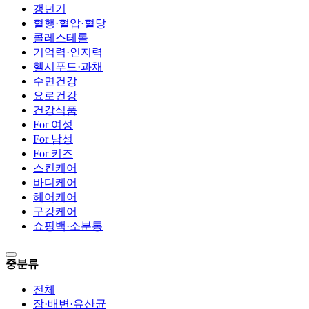
갱년기
혈행·혈압·혈당
콜레스테롤
기억력·인지력
헬시푸드·과채
수면건강
요로건강
건강식품
For 여성
For 남성
For 키즈
스킨케어
바디케어
헤어케어
구강케어
쇼핑백·소분통
중분류
전체
장·배변·유산균