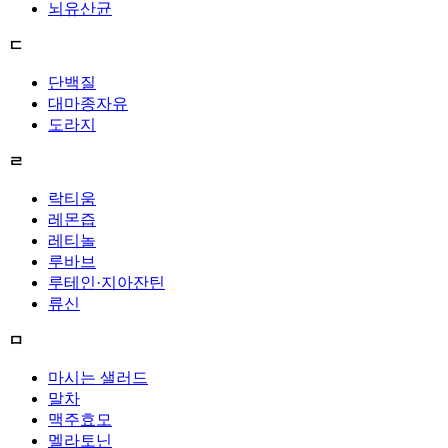
뇌유산균
ㄷ
단백질
대마종자유
도라지
ㄹ
락티움
레몬즙
레티놀
루바브
루테인·지아잔틴
류신
ㅁ
마시는 샐러드
말차
맥주효모
멜라토닌