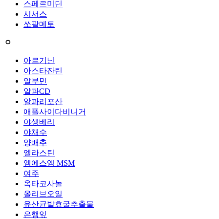
스페르미딘
시서스
쏘팔메토
ㅇ
아르기닌
아스타잔틴
알부민
알파CD
알파리포산
애플사이다비니거
야생베리
야채수
양배추
엘라스틴
엠에스엠 MSM
여주
옥타코사놀
올리브오일
유산균발효굴추출물
은행잎