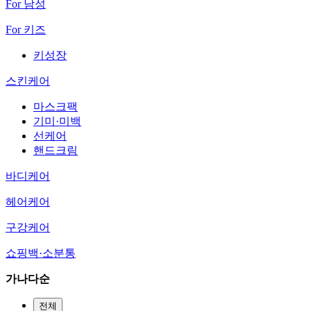
For 남성
For 키즈
키성장
스킨케어
마스크팩
기미·미백
선케어
핸드크림
바디케어
헤어케어
구강케어
쇼핑백·소분통
가나다순
전체