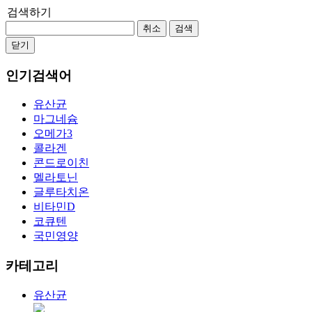
검색하기
취소
검색
닫기
인기검색어
유산균
마그네슘
오메가3
콜라겐
콘드로이친
멜라토닌
글루타치온
비타민D
코큐텐
국민영양
카테고리
유산균