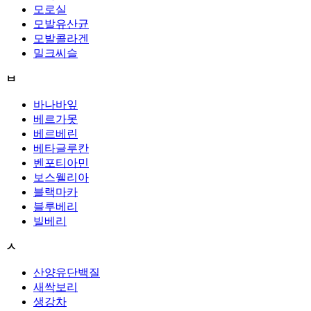
모로실
모발유산균
모발콜라겐
밀크씨슬
ㅂ
바나바잎
베르가못
베르베린
베타글루칸
벤포티아민
보스웰리아
블랙마카
블루베리
빌베리
ㅅ
산양유단백질
새싹보리
생강차