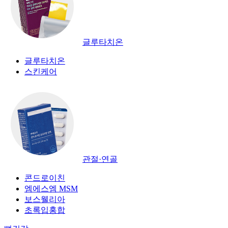
글루타치온
글루타치온
스킨케어
관절·연골
콘드로이친
엠에스엠 MSM
보스웰리아
초록입홍합