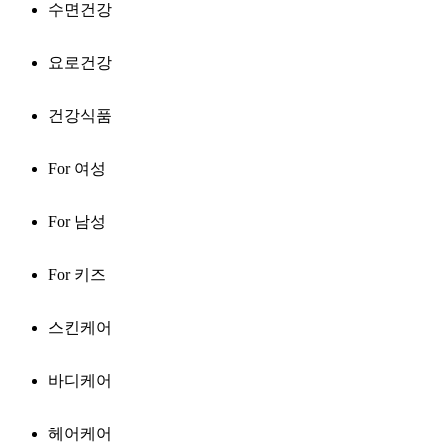
수면건강
요로건강
건강식품
For 여성
For 남성
For 키즈
스킨케어
바디케어
헤어케어