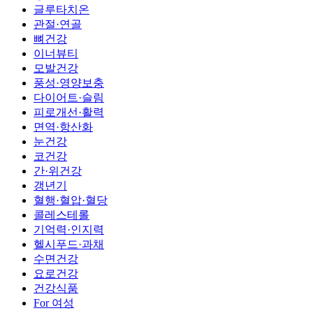
글루타치온
관절·연골
뼈건강
이너뷰티
모발건강
풍성·영양보충
다이어트·슬림
피로개선·활력
면역·항산화
눈건강
코건강
간·위건강
갱년기
혈행·혈압·혈당
콜레스테롤
기억력·인지력
헬시푸드·과채
수면건강
요로건강
건강식품
For 여성