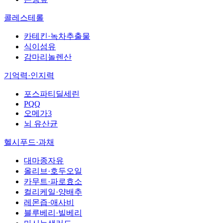
콜레스테롤
카테킨·녹차추출물
식이섬유
감마리놀렌산
기억력·인지력
포스파티딜세린
PQQ
오메가3
뇌 유산균
헬시푸드·과채
대마종자유
올리브·호두오일
카무트·파로효소
컬리케일·양배추
레몬즙·애사비
블루베리·빌베리