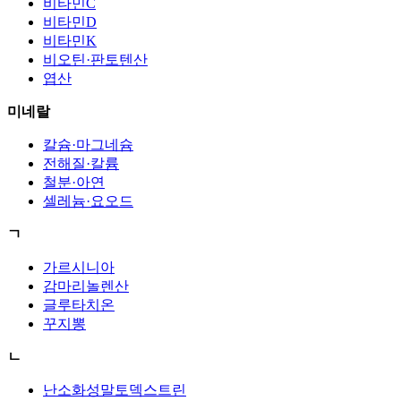
비타민C
비타민D
비타민K
비오틴·판토텐산
엽산
미네랄
칼슘·마그네슘
전해질·칼륨
철분·아연
셀레늄·요오드
ㄱ
가르시니아
감마리놀렌산
글루타치온
꾸지뽕
ㄴ
난소화성말토덱스트린