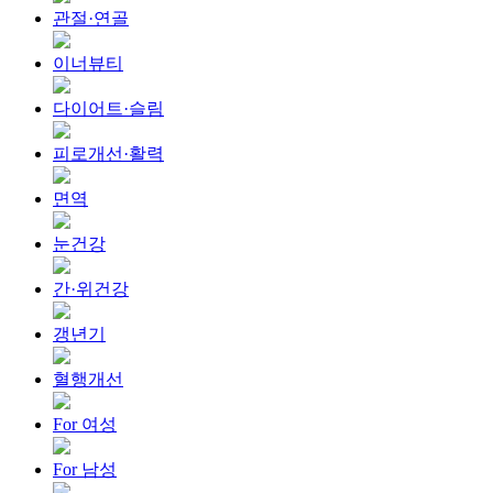
관절·연골
이너뷰티
다이어트·슬림
피로개선·활력
면역
눈건강
간·위건강
갱년기
혈행개선
For 여성
For 남성