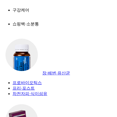
구강케어
쇼핑백·소분통
장·배변·유산균
프로바이오틱스
프리·포스트
차전자피·식이섬유