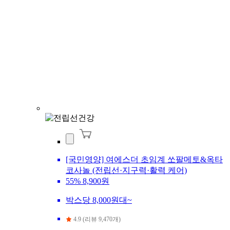
[국민영양] 여에스더 초임계 쏘팔메토&옥타
코사놀 (전립선·지구력·활력 케어)
55%
8,900원
박스당 8,000원대~
4.9 (리뷰 9,470개)