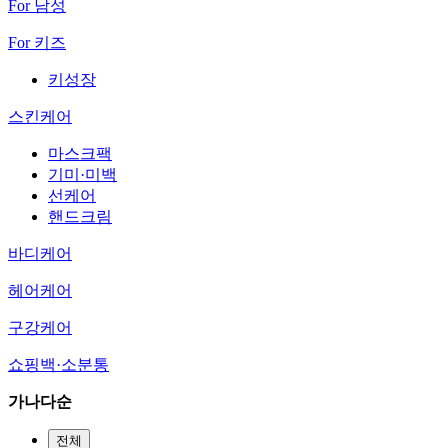
For 남성
For 키즈
키성장
스킨케어
마스크팩
기미·미백
선케어
핸드크림
바디케어
헤어케어
구강케어
쇼핑백·소분통
가나다순
전체