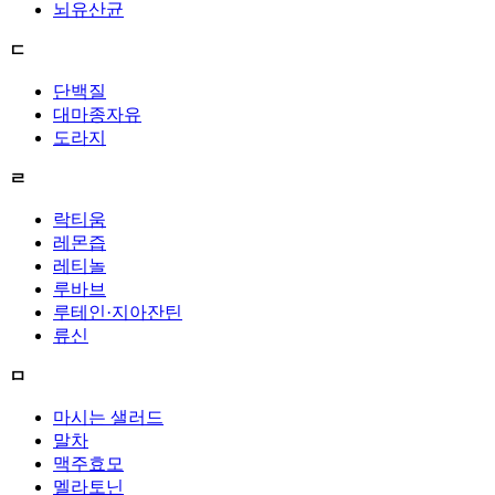
뇌유산균
ㄷ
단백질
대마종자유
도라지
ㄹ
락티움
레몬즙
레티놀
루바브
루테인·지아잔틴
류신
ㅁ
마시는 샐러드
말차
맥주효모
멜라토닌