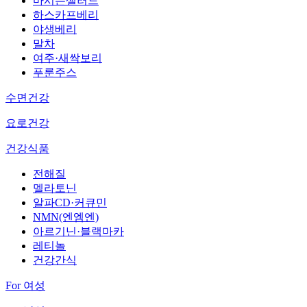
마시는샐러드
하스카프베리
야생베리
말차
여주·새싹보리
푸룬주스
수면건강
요로건강
건강식품
전해질
멜라토닌
알파CD·커큐민
NMN(엔엠엔)
아르기닌·블랙마카
레티놀
건강간식
For 여성