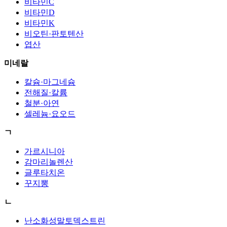
비타민C
비타민D
비타민K
비오틴·판토텐산
엽산
미네랄
칼슘·마그네슘
전해질·칼륨
철분·아연
셀레늄·요오드
ㄱ
가르시니아
감마리놀렌산
글루타치온
꾸지뽕
ㄴ
난소화성말토덱스트린