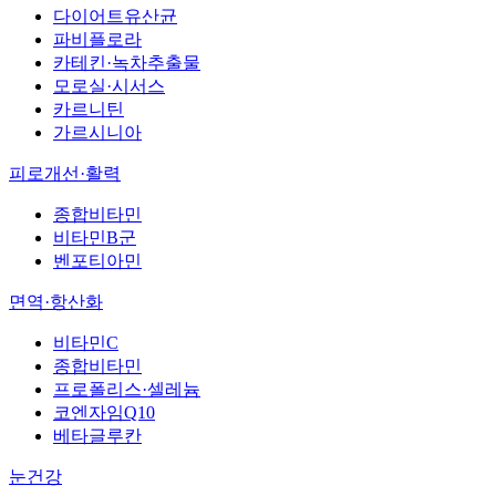
다이어트유산균
파비플로라
카테킨·녹차추출물
모로실·시서스
카르니틴
가르시니아
피로개선·활력
종합비타민
비타민B군
벤포티아민
면역·항산화
비타민C
종합비타민
프로폴리스·셀레늄
코엔자임Q10
베타글루칸
눈건강