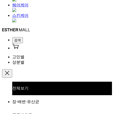
헤어케어
스킨케어
검색
고민별
성분별
전체보기
장·배변·유산균