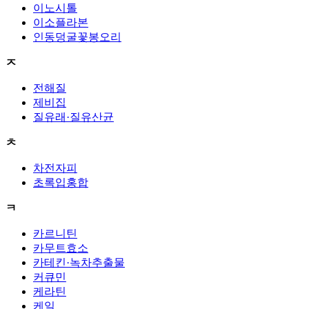
이노시톨
이소플라본
인동덩굴꽃봉오리
ㅈ
전해질
제비집
질유래·질유산균
ㅊ
차전자피
초록입홍합
ㅋ
카르니틴
카무트효소
카테킨·녹차추출물
커큐민
케라틴
케일