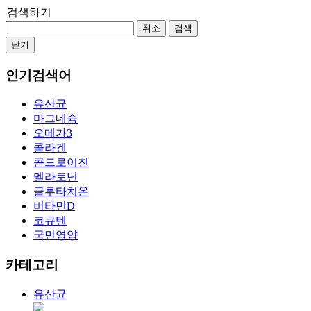
검색하기
취소
검색
닫기
인기검색어
유산균
마그네슘
오메가3
콜라겐
콘드로이친
멜라토닌
글루타치온
비타민D
코큐텐
국민영양
카테고리
유산균