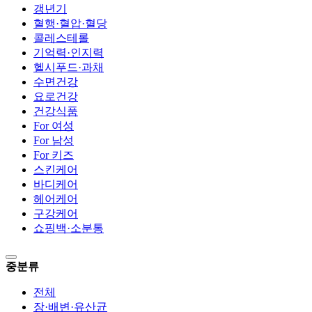
갱년기
혈행·혈압·혈당
콜레스테롤
기억력·인지력
헬시푸드·과채
수면건강
요로건강
건강식품
For 여성
For 남성
For 키즈
스킨케어
바디케어
헤어케어
구강케어
쇼핑백·소분통
중분류
전체
장·배변·유산균