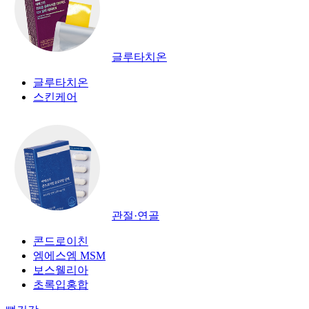
글루타치온
글루타치온
스킨케어
관절·연골
콘드로이친
엠에스엠 MSM
보스웰리아
초록입홍합