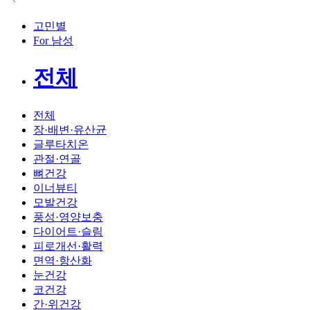
고민별
For 남성
전체
전체
장·배변·유산균
글루타치온
관절·연골
뼈건강
이너뷰티
모발건강
풍성·영양보충
다이어트·슬림
피로개선·활력
면역·항산화
눈건강
코건강
간·위건강