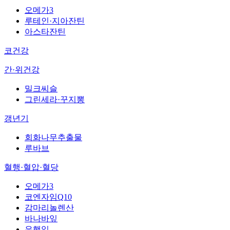
오메가3
루테인·지아잔틴
아스타잔틴
코건강
간·위건강
밀크씨슬
그린세라·꾸지뽕
갱년기
회화나무추출물
루바브
혈행·혈압·혈당
오메가3
코엔자임Q10
감마리놀렌산
바나바잎
은행잎