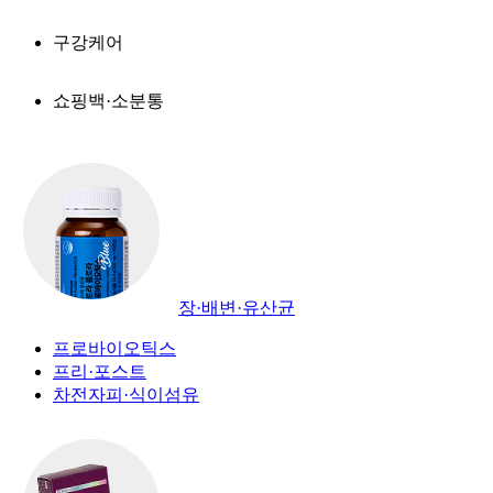
구강케어
쇼핑백·소분통
장·배변·유산균
프로바이오틱스
프리·포스트
차전자피·식이섬유