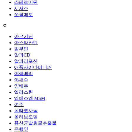
스페르미딘
시서스
쏘팔메토
ㅇ
아르기닌
아스타잔틴
알부민
알파CD
알파리포산
애플사이다비니거
야생베리
야채수
양배추
엘라스틴
엠에스엠 MSM
여주
옥타코사놀
올리브오일
유산균발효굴추출물
은행잎