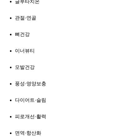
글루타치온
관절·연골
뼈건강
이너뷰티
모발건강
풍성·영양보충
다이어트·슬림
피로개선·활력
면역·항산화