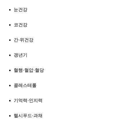
눈건강
코건강
간·위건강
갱년기
혈행·혈압·혈당
콜레스테롤
기억력·인지력
헬시푸드·과채