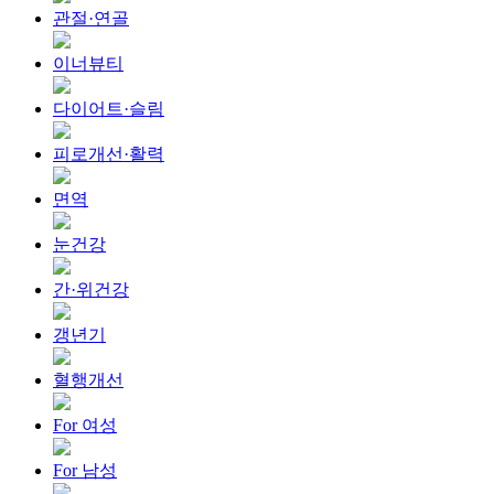
관절·연골
이너뷰티
다이어트·슬림
피로개선·활력
면역
눈건강
간·위건강
갱년기
혈행개선
For 여성
For 남성