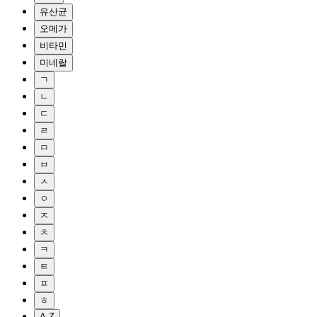
유산균
오메가
비타민
미네랄
ㄱ
ㄴ
ㄷ
ㄹ
ㅁ
ㅂ
ㅅ
ㅇ
ㅈ
ㅊ
ㅋ
ㅌ
ㅍ
ㅎ
A-Z