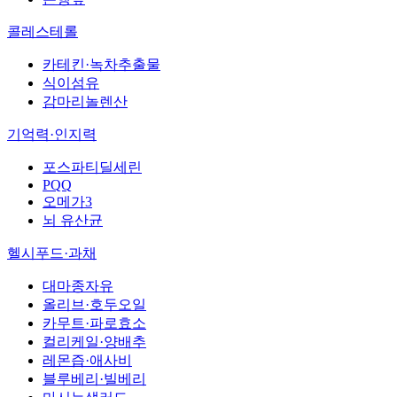
콜레스테롤
카테킨·녹차추출물
식이섬유
감마리놀렌산
기억력·인지력
포스파티딜세린
PQQ
오메가3
뇌 유산균
헬시푸드·과채
대마종자유
올리브·호두오일
카무트·파로효소
컬리케일·양배추
레몬즙·애사비
블루베리·빌베리