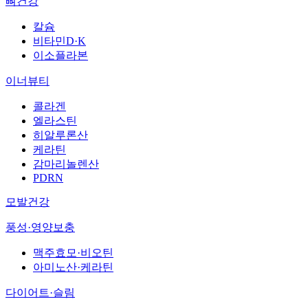
뼈건강
칼슘
비타민D·K
이소플라본
이너뷰티
콜라겐
엘라스틴
히알루론산
케라틴
감마리놀렌산
PDRN
모발건강
풍성·영양보충
맥주효모·비오틴
아미노산·케라틴
다이어트·슬림