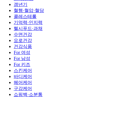
갱년기
혈행·혈압·혈당
콜레스테롤
기억력·인지력
헬시푸드·과채
수면건강
요로건강
건강식품
For 여성
For 남성
For 키즈
스킨케어
바디케어
헤어케어
구강케어
쇼핑백·소분통