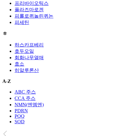
프리바이오틱스
플라즈마로겐
피롤로퀴놀린퀴논
피세틴
ㅎ
하스카프베리
호두오일
회화나무열매
효소
히알루론산
A-Z
ABC 주스
CCA 주스
NMN(엔엠엔)
PDRN
PQQ
SOD