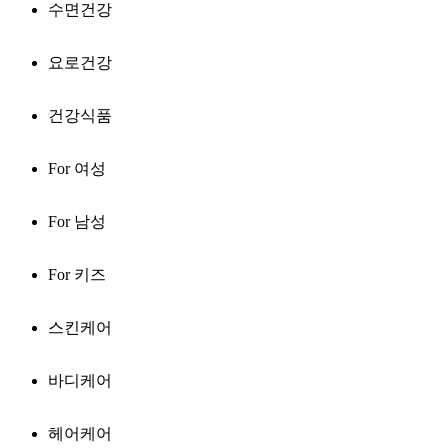
수면건강
요로건강
건강식품
For 여성
For 남성
For 키즈
스킨케어
바디케어
헤어케어