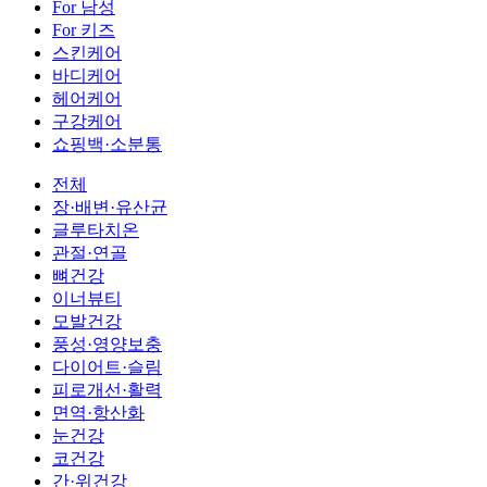
For 남성
For 키즈
스킨케어
바디케어
헤어케어
구강케어
쇼핑백·소분통
전체
장·배변·유산균
글루타치온
관절·연골
뼈건강
이너뷰티
모발건강
풍성·영양보충
다이어트·슬림
피로개선·활력
면역·항산화
눈건강
코건강
간·위건강