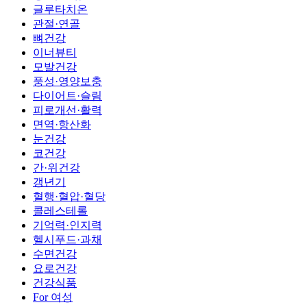
글루타치온
관절·연골
뼈건강
이너뷰티
모발건강
풍성·영양보충
다이어트·슬림
피로개선·활력
면역·항산화
눈건강
코건강
간·위건강
갱년기
혈행·혈압·혈당
콜레스테롤
기억력·인지력
헬시푸드·과채
수면건강
요로건강
건강식품
For 여성