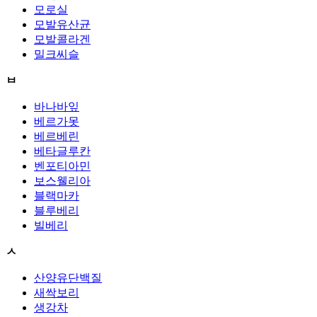
모로실
모발유산균
모발콜라겐
밀크씨슬
ㅂ
바나바잎
베르가못
베르베린
베타글루칸
벤포티아민
보스웰리아
블랙마카
블루베리
빌베리
ㅅ
산양유단백질
새싹보리
생강차