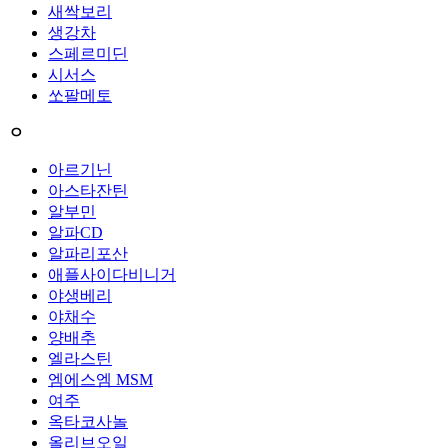
새싹보리
생강차
스페르미딘
시서스
쏘팔메토
ㅇ
아르기닌
아스타잔틴
알부민
알파CD
알파리포산
애플사이다비니거
야생베리
야채수
양배추
엘라스틴
엠에스엠 MSM
여주
옥타코사놀
올리브오일