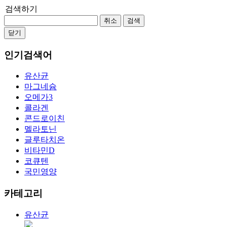
검색하기
취소
검색
닫기
인기검색어
유산균
마그네슘
오메가3
콜라겐
콘드로이친
멜라토닌
글루타치온
비타민D
코큐텐
국민영양
카테고리
유산균