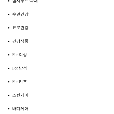
헬시푸드·과채
수면건강
요로건강
건강식품
For 여성
For 남성
For 키즈
스킨케어
바디케어