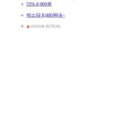
55%
8,900원
박스당 8,000원대~
4.9 (리뷰 28,765개)