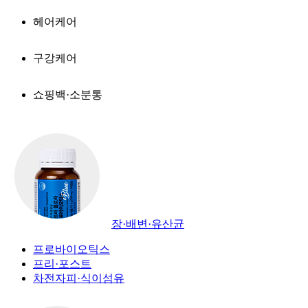
헤어케어
구강케어
쇼핑백·소분통
장·배변·유산균
프로바이오틱스
프리·포스트
차전자피·식이섬유