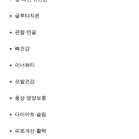
글루타치온
관절·연골
뼈건강
이너뷰티
모발건강
풍성·영양보충
다이어트·슬림
피로개선·활력