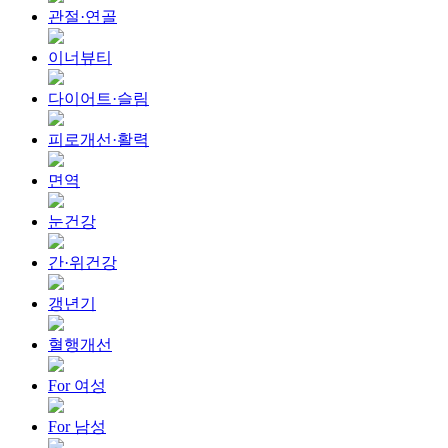
관절·연골
이너뷰티
다이어트·슬림
피로개선·활력
면역
눈건강
간·위건강
갱년기
혈행개선
For 여성
For 남성