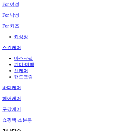
For 여성
For 남성
For 키즈
키성장
스킨케어
마스크팩
기미·미백
선케어
핸드크림
바디케어
헤어케어
구강케어
쇼핑백·소분통
가나다순