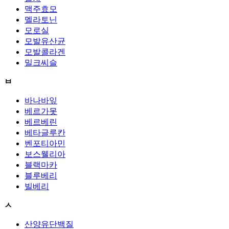
맥주효모
멜라토닌
모로실
모발유산균
모발콜라겐
밀크씨슬
ㅂ
바나바잎
베르가못
베르베린
베타글루칸
벤포티아민
보스웰리아
블랙마카
블루베리
빌베리
ㅅ
산양유단백질