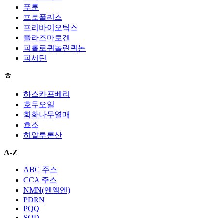
푸룬
프로폴리스
프리바이오틱스
플라즈마로겐
피롤로퀴놀린퀴논
피세틴
ㅎ
하스카프베리
호두오일
회화나무열매
효소
히알루론산
A-Z
ABC 주스
CCA 주스
NMN(엔엠엔)
PDRN
PQQ
SOD