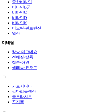
종합비타민
비타민B군
비타민C
비타민D
비타민K
비오틴·판토텐산
엽산
미네랄
칼슘·마그네슘
전해질·칼륨
철분·아연
셀레늄·요오드
ㄱ
가르시니아
감마리놀렌산
글루타치온
꾸지뽕
ㄴ