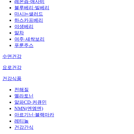
레몬즙·애사비
블루베리·빌베리
마시는샐러드
하스카프베리
야생베리
말차
여주·새싹보리
푸룬주스
수면건강
요로건강
건강식품
전해질
멜라토닌
알파CD·커큐민
NMN(엔엠엔)
아르기닌·블랙마카
레티놀
건강간식