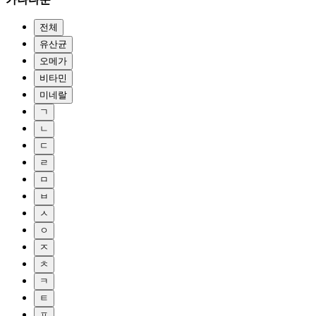
전체
유산균
오메가
비타민
미네랄
ㄱ
ㄴ
ㄷ
ㄹ
ㅁ
ㅂ
ㅅ
ㅇ
ㅈ
ㅊ
ㅋ
ㅌ
ㅍ