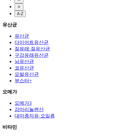
ㅎ
A-Z
유산균
유산균
다이어트유산균
질유래·질유산균
구강유래유산균
뇌유산균
코유산균
모발유산균
부스터+
오메가
오메가3
감마리놀렌산
대마종자유·오일류
비타민