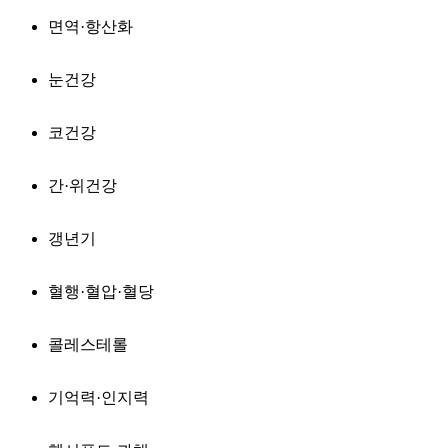
면역·항산화
눈건강
코건강
간·위건강
갱년기
혈행·혈압·혈당
콜레스테롤
기억력·인지력