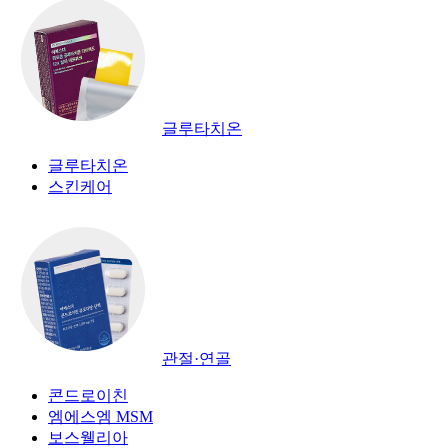
글루타치온
글루타치온
스킨케어
관절·연골
콘드로이친
엠에스엠 MSM
보스웰리아