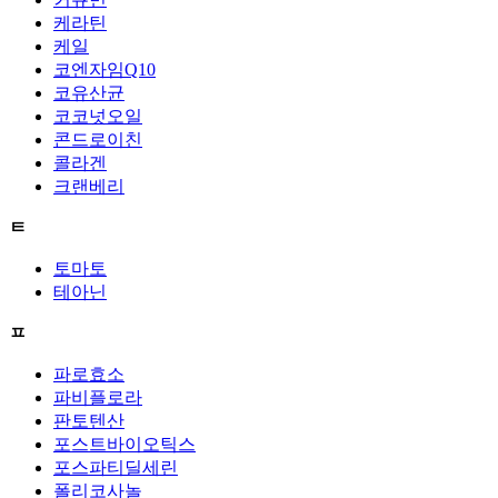
케라틴
케일
코엔자임Q10
코유산균
코코넛오일
콘드로이친
콜라겐
크랜베리
ㅌ
토마토
테아닌
ㅍ
파로효소
파비플로라
판토텐산
포스트바이오틱스
포스파티딜세린
폴리코사놀