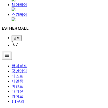
헤어케어
스킨케어
검색
썸머블프
국민영양
베스트
세일중
이벤트
매거진
라이브
1:1문의