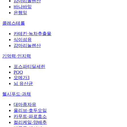
감마리놀렌산
바나바잎
은행잎
콜레스테롤
카테킨·녹차추출물
식이섬유
감마리놀렌산
기억력·인지력
포스파티딜세린
PQQ
오메가3
뇌 유산균
헬시푸드·과채
대마종자유
올리브·호두오일
카무트·파로효소
컬리케일·양배추