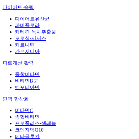
다이어트·슬림
다이어트유산균
파비플로라
카테킨·녹차추출물
모로실·시서스
카르니틴
가르시니아
피로개선·활력
종합비타민
비타민B군
벤포티아민
면역·항산화
비타민C
종합비타민
프로폴리스·셀레늄
코엔자임Q10
베타글루칸