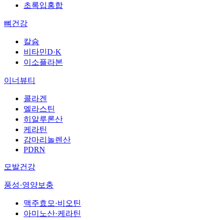
초록입홍합
뼈건강
칼슘
비타민D·K
이소플라본
이너뷰티
콜라겐
엘라스틴
히알루론산
케라틴
감마리놀렌산
PDRN
모발건강
풍성·영양보충
맥주효모·비오틴
아미노산·케라틴