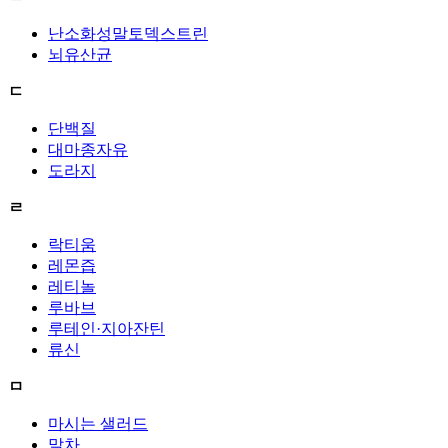
난소화성말토덱스트린
뇌유산균
ㄷ
단백질
대마종자유
도라지
ㄹ
락티움
레몬즙
레티놀
루바브
루테인·지아잔틴
류신
ㅁ
마시는 샐러드
말차