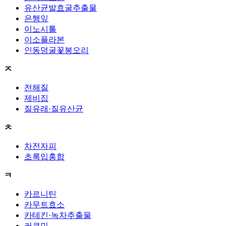
유산균발효굴추출물
은행잎
이노시톨
이소플라본
인동덩굴꽃봉오리
ㅈ
전해질
제비집
질유래·질유산균
ㅊ
차전자피
초록입홍합
ㅋ
카르니틴
카무트효소
카테킨·녹차추출물
커큐민