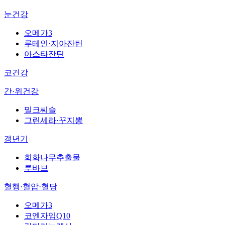
눈건강
오메가3
루테인·지아잔틴
아스타잔틴
코건강
간·위건강
밀크씨슬
그린세라·꾸지뽕
갱년기
회화나무추출물
루바브
혈행·혈압·혈당
오메가3
코엔자임Q10