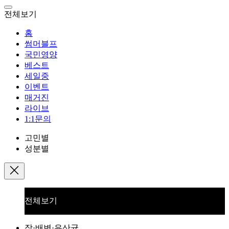
전체보기
홈
썸머블프
국민영양
베스트
세일중
이벤트
매거진
라이브
1:1문의
고민별
성분별
전체보기
장·배변·유산균