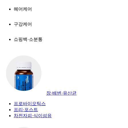
헤어케어
구강케어
쇼핑백·소분통
장·배변·유산균
프로바이오틱스
프리·포스트
차전자피·식이섬유