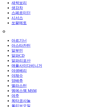
새싹보리
생강차
스페르미딘
시서스
쏘팔메토
ㅇ
아르기닌
아스타잔틴
알부민
알파CD
알파리포산
애플사이다비니거
야생베리
야채수
양배추
엘라스틴
엠에스엠 MSM
여주
옥타코사놀
올리브오일