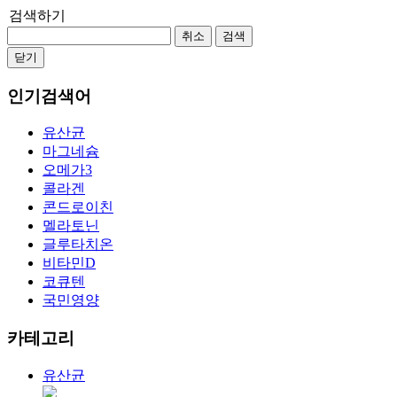
검색하기
취소
검색
닫기
인기검색어
유산균
마그네슘
오메가3
콜라겐
콘드로이친
멜라토닌
글루타치온
비타민D
코큐텐
국민영양
카테고리
유산균