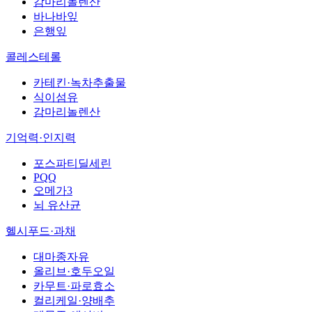
감마리놀렌산
바나바잎
은행잎
콜레스테롤
카테킨·녹차추출물
식이섬유
감마리놀렌산
기억력·인지력
포스파티딜세린
PQQ
오메가3
뇌 유산균
헬시푸드·과채
대마종자유
올리브·호두오일
카무트·파로효소
컬리케일·양배추