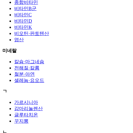
종합비타민
비타민B군
비타민C
비타민D
비타민K
비오틴·판토텐산
엽산
미네랄
칼슘·마그네슘
전해질·칼륨
철분·아연
셀레늄·요오드
ㄱ
가르시니아
감마리놀렌산
글루타치온
꾸지뽕
ㄴ