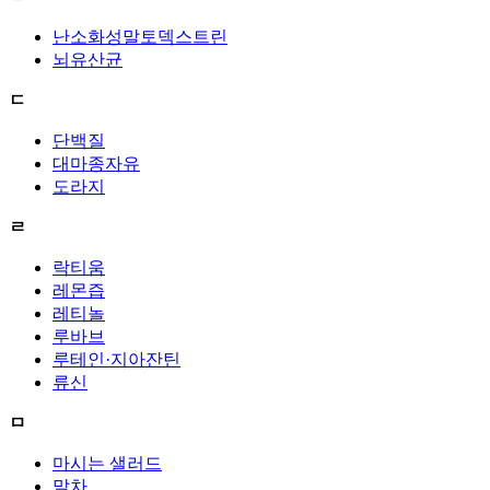
난소화성말토덱스트린
뇌유산균
ㄷ
단백질
대마종자유
도라지
ㄹ
락티움
레몬즙
레티놀
루바브
루테인·지아잔틴
류신
ㅁ
마시는 샐러드
말차