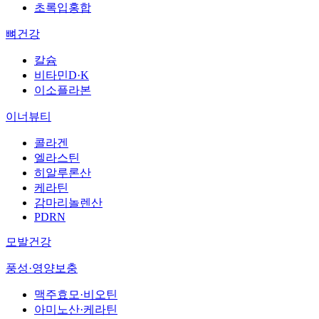
초록입홍합
뼈건강
칼슘
비타민D·K
이소플라본
이너뷰티
콜라겐
엘라스틴
히알루론산
케라틴
감마리놀렌산
PDRN
모발건강
풍성·영양보충
맥주효모·비오틴
아미노산·케라틴