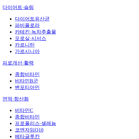
다이어트·슬림
다이어트유산균
파비플로라
카테킨·녹차추출물
모로실·시서스
카르니틴
가르시니아
피로개선·활력
종합비타민
비타민B군
벤포티아민
면역·항산화
비타민C
종합비타민
프로폴리스·셀레늄
코엔자임Q10
베타글루칸