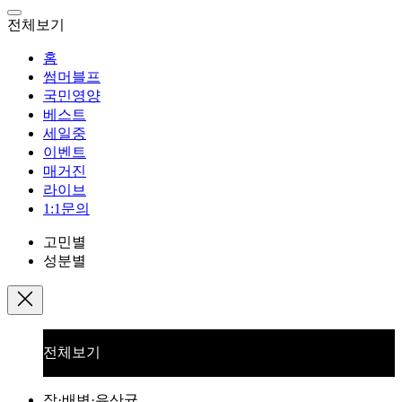
전체보기
홈
썸머블프
국민영양
베스트
세일중
이벤트
매거진
라이브
1:1문의
고민별
성분별
전체보기
장·배변·유산균