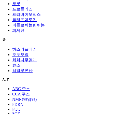
푸룬
프로폴리스
프리바이오틱스
플라즈마로겐
피롤로퀴놀린퀴논
피세틴
ㅎ
하스카프베리
호두오일
회화나무열매
효소
히알루론산
A-Z
ABC 주스
CCA 주스
NMN(엔엠엔)
PDRN
PQQ
SOD