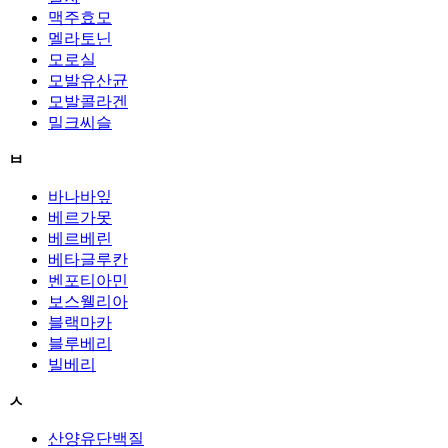
맥주효모
멜라토닌
모로실
모발유산균
모발콜라겐
밀크씨슬
ㅂ
바나바잎
베르가못
베르베린
베타글루칸
벤포티아민
보스웰리아
블랙마카
블루베리
빌베리
ㅅ
산양유단백질