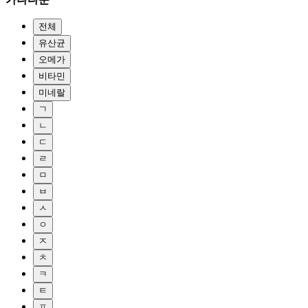
전체
유산균
오메가
비타민
미네랄
ㄱ
ㄴ
ㄷ
ㄹ
ㅁ
ㅂ
ㅅ
ㅇ
ㅈ
ㅊ
ㅋ
ㅌ
ㅍ