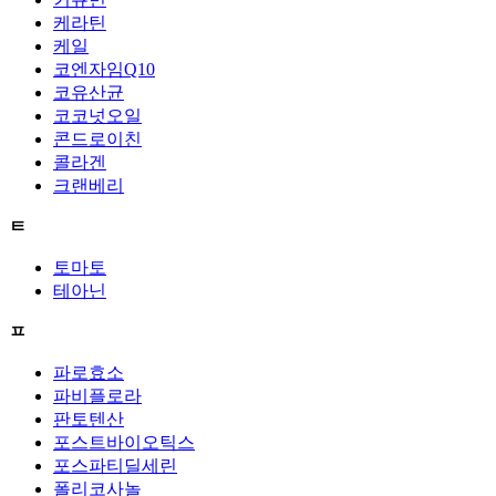
케라틴
케일
코엔자임Q10
코유산균
코코넛오일
콘드로이친
콜라겐
크랜베리
ㅌ
토마토
테아닌
ㅍ
파로효소
파비플로라
판토텐산
포스트바이오틱스
포스파티딜세린
폴리코사놀