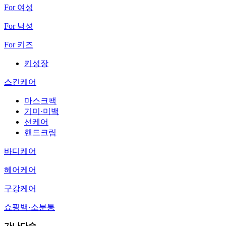
For 여성
For 남성
For 키즈
키성장
스킨케어
마스크팩
기미·미백
선케어
핸드크림
바디케어
헤어케어
구강케어
쇼핑백·소분통
가나다순