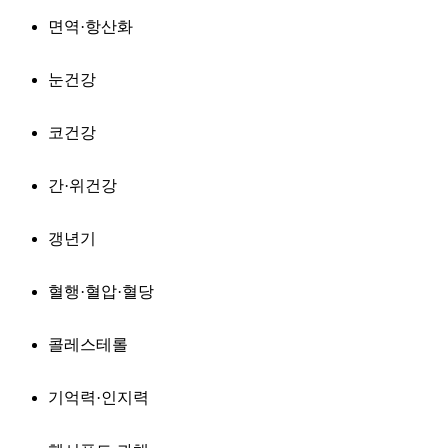
면역·항산화
눈건강
코건강
간·위건강
갱년기
혈행·혈압·혈당
콜레스테롤
기억력·인지력