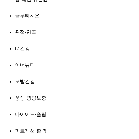
글루타치온
관절·연골
뼈건강
이너뷰티
모발건강
풍성·영양보충
다이어트·슬림
피로개선·활력