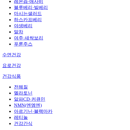
레몬즙·애사비
블루베리·빌베리
마시는샐러드
하스카프베리
야생베리
말차
여주·새싹보리
푸룬주스
수면건강
요로건강
건강식품
전해질
멜라토닌
알파CD·커큐민
NMN(엔엠엔)
아르기닌·블랙마카
레티놀
건강간식