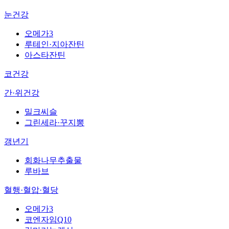
눈건강
오메가3
루테인·지아잔틴
아스타잔틴
코건강
간·위건강
밀크씨슬
그린세라·꾸지뽕
갱년기
회화나무추출물
루바브
혈행·혈압·혈당
오메가3
코엔자임Q10