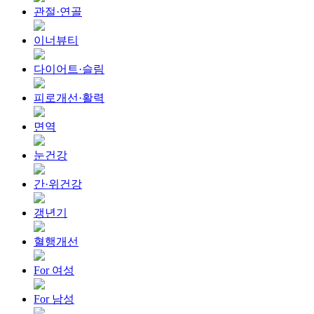
관절·연골
이너뷰티
다이어트·슬림
피로개선·활력
면역
눈건강
간·위건강
갱년기
혈행개선
For 여성
For 남성