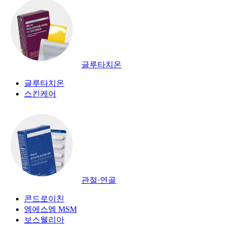
글루타치온
글루타치온
스킨케어
관절·연골
콘드로이친
엠에스엠 MSM
보스웰리아