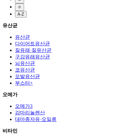
ㅎ
A-Z
유산균
유산균
다이어트유산균
질유래·질유산균
구강유래유산균
뇌유산균
코유산균
모발유산균
부스터+
오메가
오메가3
감마리놀렌산
대마종자유·오일류
비타민