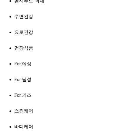
헬시푸드·과채
수면건강
요로건강
건강식품
For 여성
For 남성
For 키즈
스킨케어
바디케어