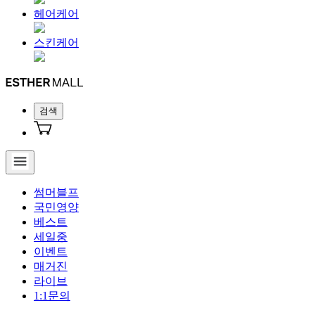
헤어케어
스킨케어
검색
썸머블프
국민영양
베스트
세일중
이벤트
매거진
라이브
1:1문의