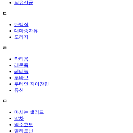
뇌유산균
ㄷ
단백질
대마종자유
도라지
ㄹ
락티움
레몬즙
레티놀
루바브
루테인·지아잔틴
류신
ㅁ
마시는 샐러드
말차
맥주효모
멜라토닌