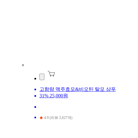
고함량 맥주효모&비오틴 탈모 샴푸
31%
25,000원
4.9 (리뷰 2,627개)