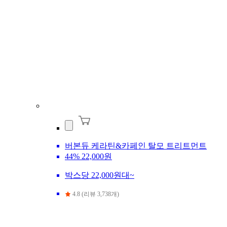
버본듀 케라틴&카페인 탈모 트리트먼트
44%
22,000원
박스당 22,000원대~
4.8 (리뷰 3,738개)