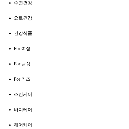
수면건강
요로건강
건강식품
For 여성
For 남성
For 키즈
스킨케어
바디케어
헤어케어