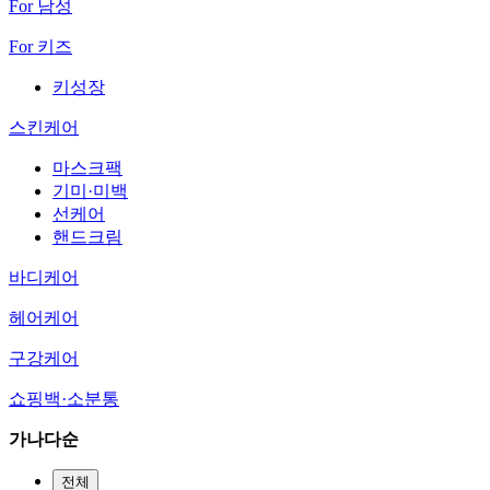
For 남성
For 키즈
키성장
스킨케어
마스크팩
기미·미백
선케어
핸드크림
바디케어
헤어케어
구강케어
쇼핑백·소분통
가나다순
전체