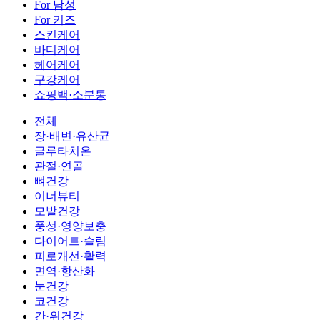
For 남성
For 키즈
스킨케어
바디케어
헤어케어
구강케어
쇼핑백·소분통
전체
장·배변·유산균
글루타치온
관절·연골
뼈건강
이너뷰티
모발건강
풍성·영양보충
다이어트·슬림
피로개선·활력
면역·항산화
눈건강
코건강
간·위건강