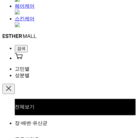
헤어케어
스킨케어
검색
고민별
성분별
전체보기
장·배변·유산균