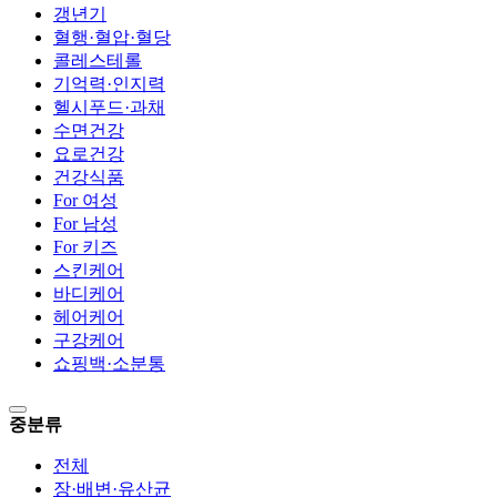
갱년기
혈행·혈압·혈당
콜레스테롤
기억력·인지력
헬시푸드·과채
수면건강
요로건강
건강식품
For 여성
For 남성
For 키즈
스킨케어
바디케어
헤어케어
구강케어
쇼핑백·소분통
중분류
전체
장·배변·유산균