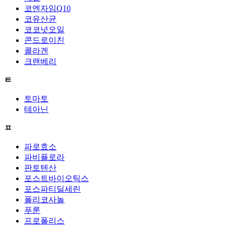
코엔자임Q10
코유산균
코코넛오일
콘드로이친
콜라겐
크랜베리
ㅌ
토마토
테아닌
ㅍ
파로효소
파비플로라
판토텐산
포스트바이오틱스
포스파티딜세린
폴리코사놀
푸룬
프로폴리스