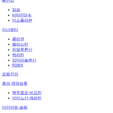
뼈건강
칼슘
비타민D·K
이소플라본
이너뷰티
콜라겐
엘라스틴
히알루론산
케라틴
감마리놀렌산
PDRN
모발건강
풍성·영양보충
맥주효모·비오틴
아미노산·케라틴
다이어트·슬림