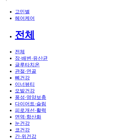
고민별
헤어케어
전체
전체
장·배변·유산균
글루타치온
관절·연골
뼈건강
이너뷰티
모발건강
풍성·영양보충
다이어트·슬림
피로개선·활력
면역·항산화
눈건강
코건강
간·위건강