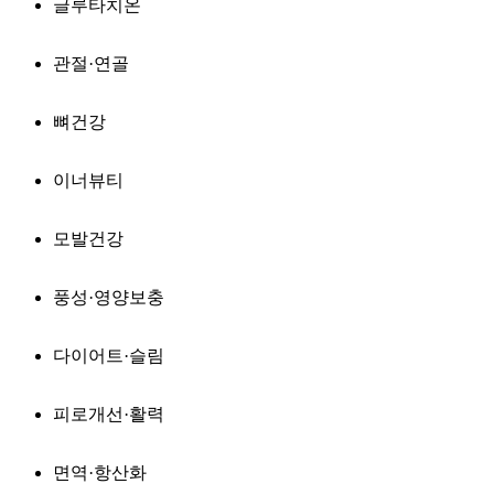
글루타치온
관절·연골
뼈건강
이너뷰티
모발건강
풍성·영양보충
다이어트·슬림
피로개선·활력
면역·항산화