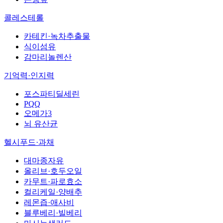
콜레스테롤
카테킨·녹차추출물
식이섬유
감마리놀렌산
기억력·인지력
포스파티딜세린
PQQ
오메가3
뇌 유산균
헬시푸드·과채
대마종자유
올리브·호두오일
카무트·파로효소
컬리케일·양배추
레몬즙·애사비
블루베리·빌베리