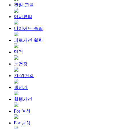
관절·연골
이너뷰티
다이어트·슬림
피로개선·활력
면역
눈건강
간·위건강
갱년기
혈행개선
For 여성
For 남성