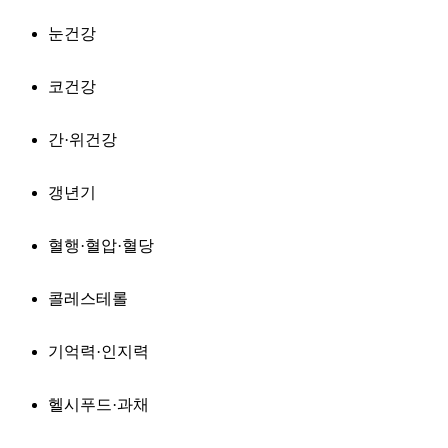
눈건강
코건강
간·위건강
갱년기
혈행·혈압·혈당
콜레스테롤
기억력·인지력
헬시푸드·과채