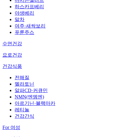
마시는샐러드
하스카프베리
야생베리
말차
여주·새싹보리
푸룬주스
수면건강
요로건강
건강식품
전해질
멜라토닌
알파CD·커큐민
NMN(엔엠엔)
아르기닌·블랙마카
레티놀
건강간식
For 여성