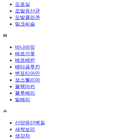
모로실
모발유산균
모발콜라겐
밀크씨슬
ㅂ
바나바잎
베르가못
베르베린
베타글루칸
벤포티아민
보스웰리아
블랙마카
블루베리
빌베리
ㅅ
산양유단백질
새싹보리
생강차