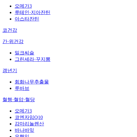
오메가3
루테인·지아잔틴
아스타잔틴
코건강
간·위건강
밀크씨슬
그린세라·꾸지뽕
갱년기
회화나무추출물
루바브
혈행·혈압·혈당
오메가3
코엔자임Q10
감마리놀렌산
바나바잎
은행잎