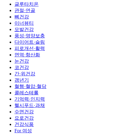
글루타치온
관절·연골
뼈건강
이너뷰티
모발건강
풍성·영양보충
다이어트·슬림
피로개선·활력
면역·항산화
눈건강
코건강
간·위건강
갱년기
혈행·혈압·혈당
콜레스테롤
기억력·인지력
헬시푸드·과채
수면건강
요로건강
건강식품
For 여성