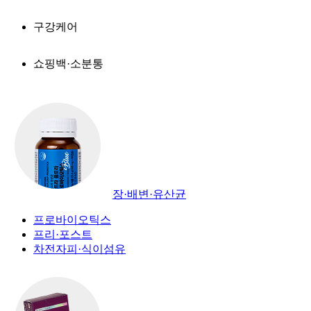
구강케어
쇼핑백·소분통
장·배변·유산균
프로바이오틱스
프리·포스트
차전자피·식이섬유