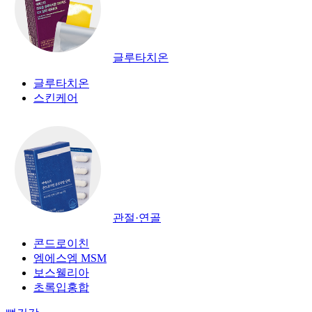
글루타치온
글루타치온
스킨케어
관절·연골
콘드로이친
엠에스엠 MSM
보스웰리아
초록입홍합