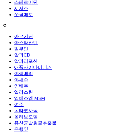
스페르미딘
시서스
쏘팔메토
ㅇ
아르기닌
아스타잔틴
알부민
알파CD
알파리포산
애플사이다비니거
야생베리
야채수
양배추
엘라스틴
엠에스엠 MSM
여주
옥타코사놀
올리브오일
유산균발효굴추출물
은행잎