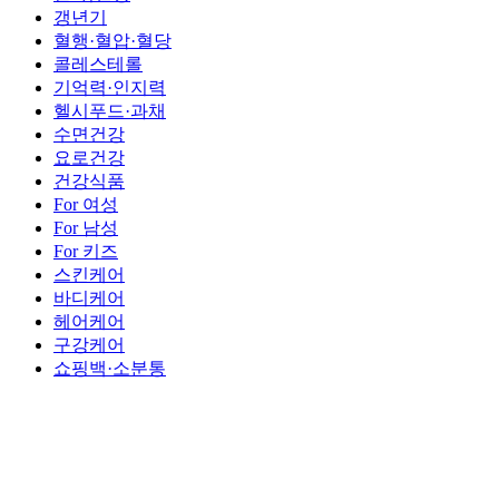
갱년기
혈행·혈압·혈당
콜레스테롤
기억력·인지력
헬시푸드·과채
수면건강
요로건강
건강식품
For 여성
For 남성
For 키즈
스킨케어
바디케어
헤어케어
구강케어
쇼핑백·소분통