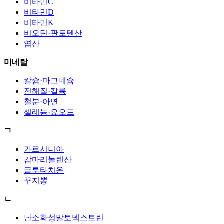
비타민C
비타민D
비타민K
비오틴·판토텐산
엽산
미네랄
칼슘·마그네슘
전해질·칼륨
철분·아연
셀레늄·요오드
ㄱ
가르시니아
감마리놀렌산
글루타치온
꾸지뽕
ㄴ
난소화성말토덱스트린