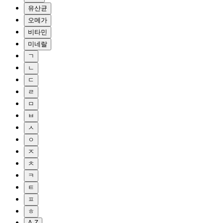
유산균
오메가
비타민
미네랄
ㄱ
ㄴ
ㄷ
ㄹ
ㅁ
ㅂ
ㅅ
ㅇ
ㅈ
ㅊ
ㅋ
ㅌ
ㅍ
ㅎ
A-Z