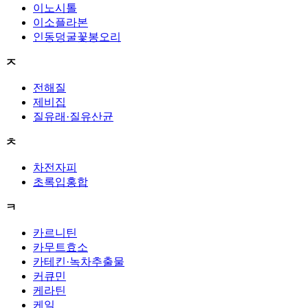
이노시톨
이소플라본
인동덩굴꽃봉오리
ㅈ
전해질
제비집
질유래·질유산균
ㅊ
차전자피
초록입홍합
ㅋ
카르니틴
카무트효소
카테킨·녹차추출물
커큐민
케라틴
케일