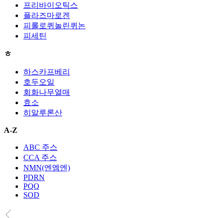
프리바이오틱스
플라즈마로겐
피롤로퀴놀린퀴논
피세틴
ㅎ
하스카프베리
호두오일
회화나무열매
효소
히알루론산
A-Z
ABC 주스
CCA 주스
NMN(엔엠엔)
PDRN
PQQ
SOD