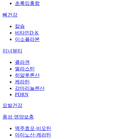
초록입홍합
뼈건강
칼슘
비타민D·K
이소플라본
이너뷰티
콜라겐
엘라스틴
히알루론산
케라틴
감마리놀렌산
PDRN
모발건강
풍성·영양보충
맥주효모·비오틴
아미노산·케라틴