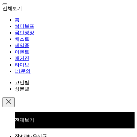
전체보기
홈
썸머블프
국민영양
베스트
세일중
이벤트
매거진
라이브
1:1문의
고민별
성분별
전체보기
장·배변·유산균