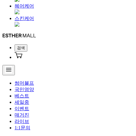
헤어케어
스킨케어
검색
썸머블프
국민영양
베스트
세일중
이벤트
매거진
라이브
1:1문의