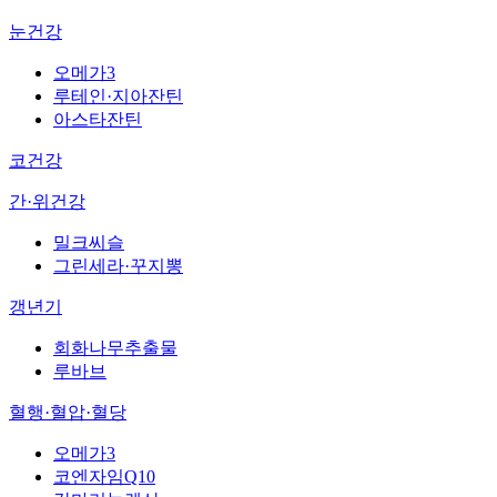
눈건강
오메가3
루테인·지아잔틴
아스타잔틴
코건강
간·위건강
밀크씨슬
그린세라·꾸지뽕
갱년기
회화나무추출물
루바브
혈행·혈압·혈당
오메가3
코엔자임Q10