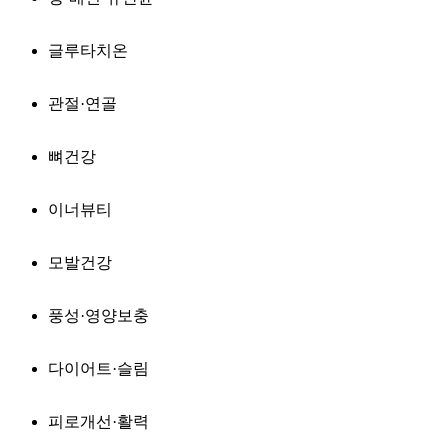
글루타치온
관절·연골
뼈건강
이너뷰티
모발건강
풍성·영양보충
다이어트·슬림
피로개선·활력