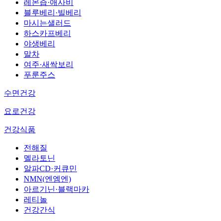
레몬즙·애사비
블루베리·빌베리
마시는샐러드
하스카프베리
야생베리
말차
여주·새싹보리
푸룬주스
수면건강
요로건강
건강식품
전해질
멜라토닌
알파CD·커큐민
NMN(엔엠엔)
아르기닌·블랙마카
레티놀
건강간식