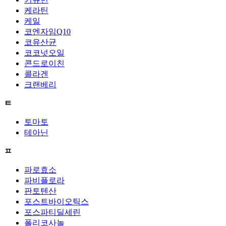
케라틴
케일
코엔자임Q10
코유산균
코코넛오일
콘드로이친
콜라겐
크랜베리
ㅌ
토마토
테아닌
ㅍ
파로효소
파비플로라
판토텐산
포스트바이오틱스
포스파티딜세린
폴리코사놀