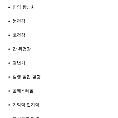
면역·항산화
눈건강
코건강
간·위건강
갱년기
혈행·혈압·혈당
콜레스테롤
기억력·인지력