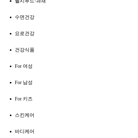
헬시푸드·과채
수면건강
요로건강
건강식품
For 여성
For 남성
For 키즈
스킨케어
바디케어