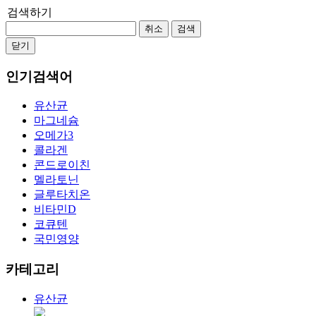
검색하기
취소
검색
닫기
인기검색어
유산균
마그네슘
오메가3
콜라겐
콘드로이친
멜라토닌
글루타치온
비타민D
코큐텐
국민영양
카테고리
유산균