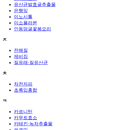
유산균발효굴추출물
은행잎
이노시톨
이소플라본
인동덩굴꽃봉오리
ㅈ
전해질
제비집
질유래·질유산균
ㅊ
차전자피
초록입홍합
ㅋ
카르니틴
카무트효소
카테킨·녹차추출물
커큐민