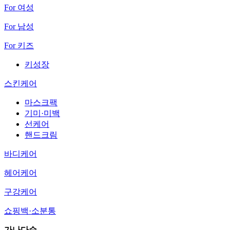
For 여성
For 남성
For 키즈
키성장
스킨케어
마스크팩
기미·미백
선케어
핸드크림
바디케어
헤어케어
구강케어
쇼핑백·소분통
가나다순