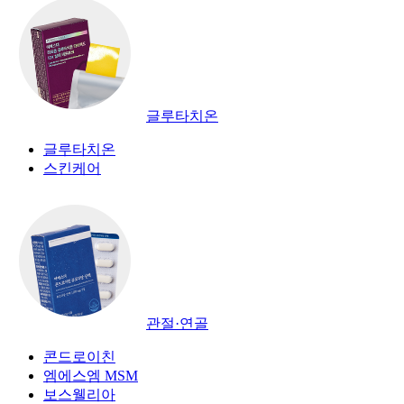
글루타치온
글루타치온
스킨케어
관절·연골
콘드로이친
엠에스엠 MSM
보스웰리아