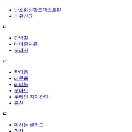
난소화성말토덱스트린
뇌유산균
ㄷ
단백질
대마종자유
도라지
ㄹ
락티움
레몬즙
레티놀
루바브
루테인·지아잔틴
류신
ㅁ
마시는 샐러드
말차