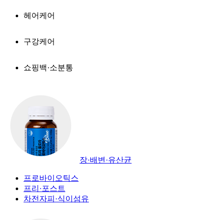
헤어케어
구강케어
쇼핑백·소분통
장·배변·유산균
프로바이오틱스
프리·포스트
차전자피·식이섬유