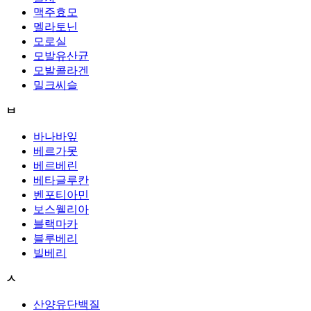
맥주효모
멜라토닌
모로실
모발유산균
모발콜라겐
밀크씨슬
ㅂ
바나바잎
베르가못
베르베린
베타글루칸
벤포티아민
보스웰리아
블랙마카
블루베리
빌베리
ㅅ
산양유단백질