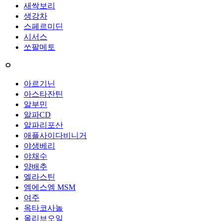
새싹보리
생강차
스페르미딘
시서스
쏘팔메토
ㅇ
아르기닌
아스타잔틴
알부민
알파CD
알파리포산
애플사이다비니거
야생베리
야채수
양배추
엘라스틴
엠에스엠 MSM
여주
옥타코사놀
올리브오일