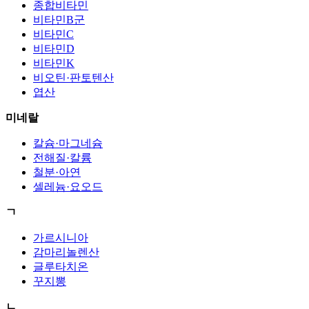
종합비타민
비타민B군
비타민C
비타민D
비타민K
비오틴·판토텐산
엽산
미네랄
칼슘·마그네슘
전해질·칼륨
철분·아연
셀레늄·요오드
ㄱ
가르시니아
감마리놀렌산
글루타치온
꾸지뽕
ㄴ