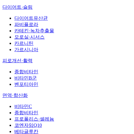
다이어트·슬림
다이어트유산균
파비플로라
카테킨·녹차추출물
모로실·시서스
카르니틴
가르시니아
피로개선·활력
종합비타민
비타민B군
벤포티아민
면역·항산화
비타민C
종합비타민
프로폴리스·셀레늄
코엔자임Q10
베타글루칸