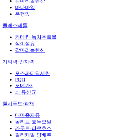
감마리놀렌산
바나바잎
은행잎
콜레스테롤
카테킨·녹차추출물
식이섬유
감마리놀렌산
기억력·인지력
포스파티딜세린
PQQ
오메가3
뇌 유산균
헬시푸드·과채
대마종자유
올리브·호두오일
카무트·파로효소
컬리케일·양배추