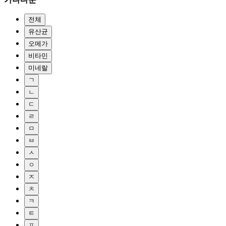
전체
유산균
오메가
비타민
미네랄
ㄱ
ㄴ
ㄷ
ㄹ
ㅁ
ㅂ
ㅅ
ㅇ
ㅈ
ㅊ
ㅋ
ㅌ
ㅍ