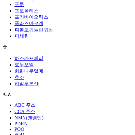
푸룬
프로폴리스
프리바이오틱스
플라즈마로겐
피롤로퀴놀린퀴논
피세틴
ㅎ
하스카프베리
호두오일
회화나무열매
효소
히알루론산
A-Z
ABC 주스
CCA 주스
NMN(엔엠엔)
PDRN
PQQ
SOD