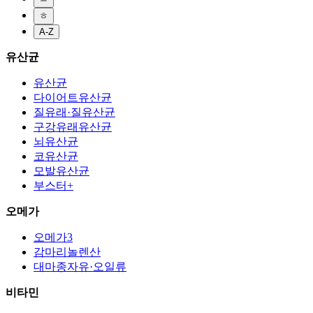
ㅎ
A-Z
유산균
유산균
다이어트유산균
질유래·질유산균
구강유래유산균
뇌유산균
코유산균
모발유산균
부스터+
오메가
오메가3
감마리놀렌산
대마종자유·오일류
비타민