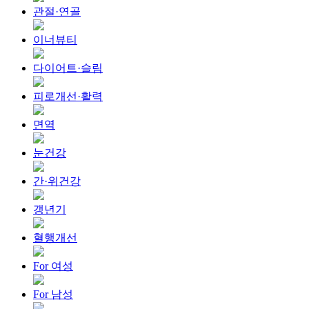
관절·연골
이너뷰티
다이어트·슬림
피로개선·활력
면역
눈건강
간·위건강
갱년기
혈행개선
For 여성
For 남성