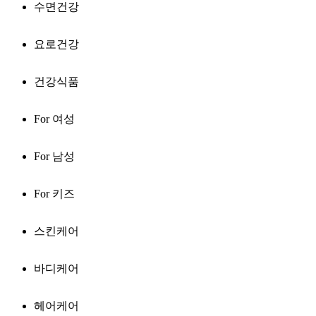
수면건강
요로건강
건강식품
For 여성
For 남성
For 키즈
스킨케어
바디케어
헤어케어