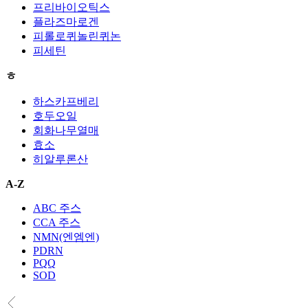
프리바이오틱스
플라즈마로겐
피롤로퀴놀린퀴논
피세틴
ㅎ
하스카프베리
호두오일
회화나무열매
효소
히알루론산
A-Z
ABC 주스
CCA 주스
NMN(엔엠엔)
PDRN
PQQ
SOD