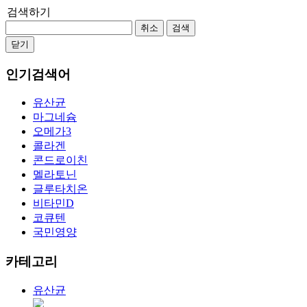
검색하기
취소
검색
닫기
인기검색어
유산균
마그네슘
오메가3
콜라겐
콘드로이친
멜라토닌
글루타치온
비타민D
코큐텐
국민영양
카테고리
유산균