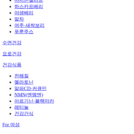
마시는샐러드
하스카프베리
야생베리
말차
여주·새싹보리
푸룬주스
수면건강
요로건강
건강식품
전해질
멜라토닌
알파CD·커큐민
NMN(엔엠엔)
아르기닌·블랙마카
레티놀
건강간식
For 여성