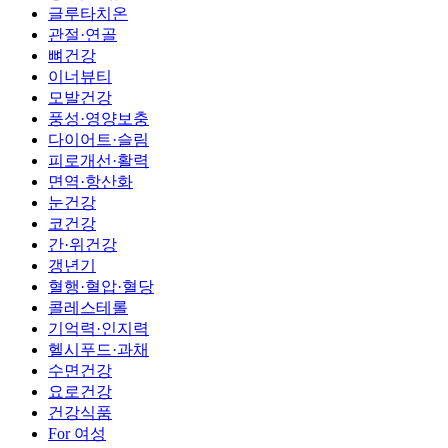
글루타치온
관절·연골
뼈건강
이너뷰티
모발건강
풍성·영양보충
다이어트·슬림
피로개선·활력
면역·항산화
눈건강
코건강
간·위건강
갱년기
혈행·혈압·혈당
콜레스테롤
기억력·인지력
헬시푸드·과채
수면건강
요로건강
건강식품
For 여성