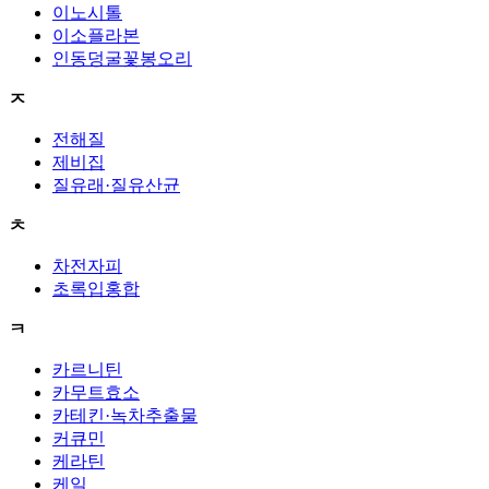
이노시톨
이소플라본
인동덩굴꽃봉오리
ㅈ
전해질
제비집
질유래·질유산균
ㅊ
차전자피
초록입홍합
ㅋ
카르니틴
카무트효소
카테킨·녹차추출물
커큐민
케라틴
케일