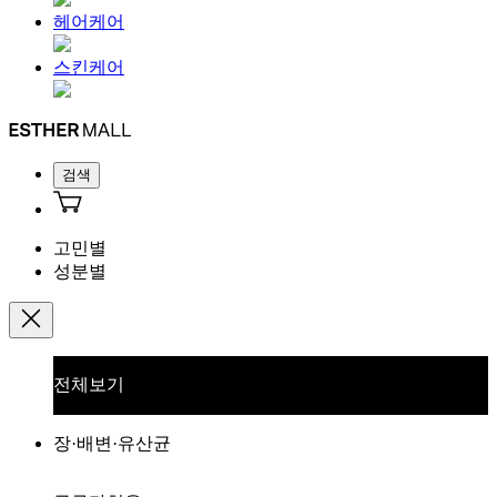
헤어케어
스킨케어
검색
고민별
성분별
전체보기
장·배변·유산균