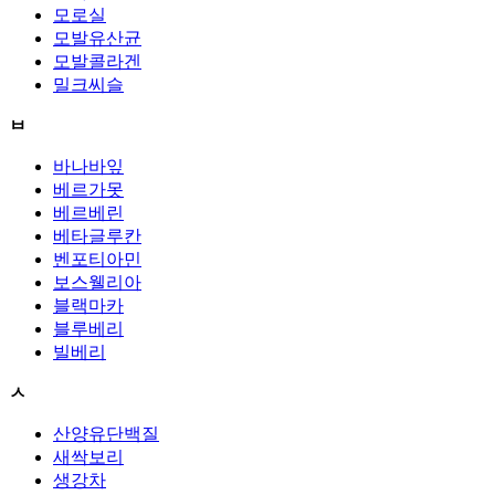
모로실
모발유산균
모발콜라겐
밀크씨슬
ㅂ
바나바잎
베르가못
베르베린
베타글루칸
벤포티아민
보스웰리아
블랙마카
블루베리
빌베리
ㅅ
산양유단백질
새싹보리
생강차