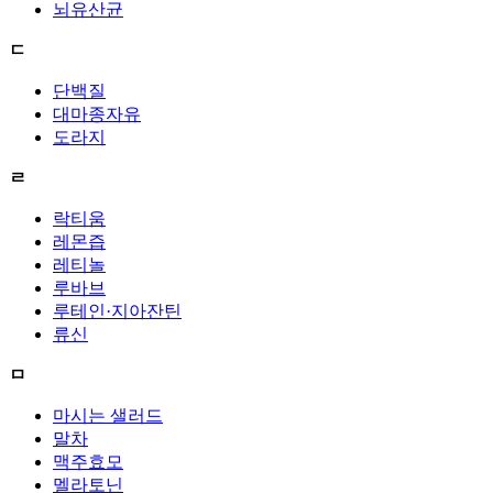
뇌유산균
ㄷ
단백질
대마종자유
도라지
ㄹ
락티움
레몬즙
레티놀
루바브
루테인·지아잔틴
류신
ㅁ
마시는 샐러드
말차
맥주효모
멜라토닌