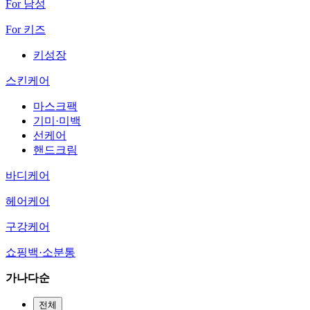
For 남성
For 키즈
키성장
스킨케어
마스크팩
기미·미백
선케어
핸드크림
바디케어
헤어케어
구강케어
쇼핑백·소분통
가나다순
전체