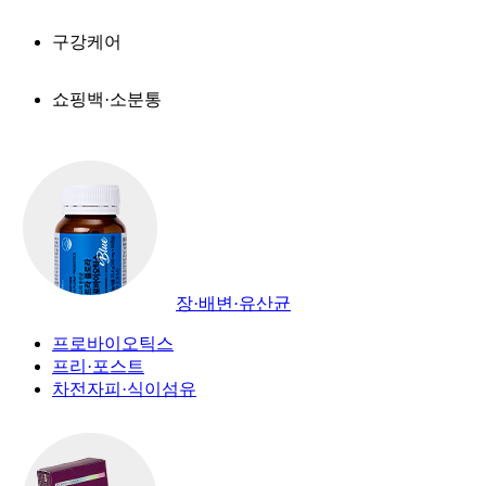
구강케어
쇼핑백·소분통
장·배변·유산균
프로바이오틱스
프리·포스트
차전자피·식이섬유