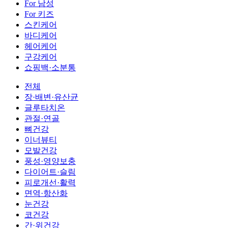
For 남성
For 키즈
스킨케어
바디케어
헤어케어
구강케어
쇼핑백·소분통
전체
장·배변·유산균
글루타치온
관절·연골
뼈건강
이너뷰티
모발건강
풍성·영양보충
다이어트·슬림
피로개선·활력
면역·항산화
눈건강
코건강
간·위건강