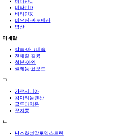
비타민C
비타민D
비타민K
비오틴·판토텐산
엽산
미네랄
칼슘·마그네슘
전해질·칼륨
철분·아연
셀레늄·요오드
ㄱ
가르시니아
감마리놀렌산
글루타치온
꾸지뽕
ㄴ
난소화성말토덱스트린