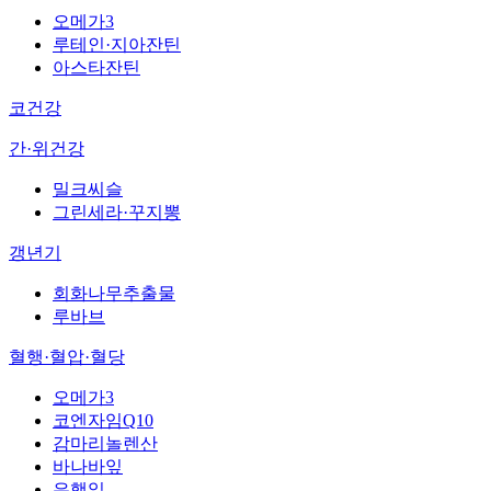
오메가3
루테인·지아잔틴
아스타잔틴
코건강
간·위건강
밀크씨슬
그린세라·꾸지뽕
갱년기
회화나무추출물
루바브
혈행·혈압·혈당
오메가3
코엔자임Q10
감마리놀렌산
바나바잎
은행잎