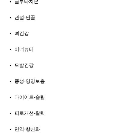
글루타치온
관절·연골
뼈건강
이너뷰티
모발건강
풍성·영양보충
다이어트·슬림
피로개선·활력
면역·항산화