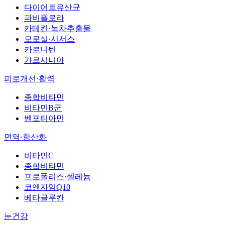
다이어트유산균
파비플로라
카테킨·녹차추출물
모로실·시서스
카르니틴
가르시니아
피로개선·활력
종합비타민
비타민B군
벤포티아민
면역·항산화
비타민C
종합비타민
프로폴리스·셀레늄
코엔자임Q10
베타글루칸
눈건강