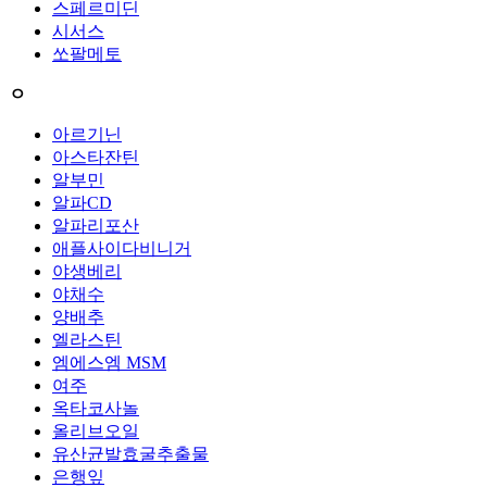
스페르미딘
시서스
쏘팔메토
ㅇ
아르기닌
아스타잔틴
알부민
알파CD
알파리포산
애플사이다비니거
야생베리
야채수
양배추
엘라스틴
엠에스엠 MSM
여주
옥타코사놀
올리브오일
유산균발효굴추출물
은행잎