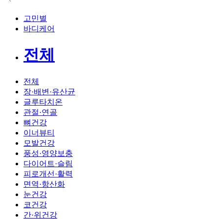
고민별
바디케어
전체
전체
장·배변·유산균
글루타치온
관절·연골
뼈건강
이너뷰티
모발건강
풍성·영양보충
다이어트·슬림
피로개선·활력
면역·항산화
눈건강
코건강
간·위건강