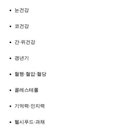
눈건강
코건강
간·위건강
갱년기
혈행·혈압·혈당
콜레스테롤
기억력·인지력
헬시푸드·과채