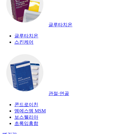
글루타치온
글루타치온
스킨케어
관절·연골
콘드로이친
엠에스엠 MSM
보스웰리아
초록입홍합