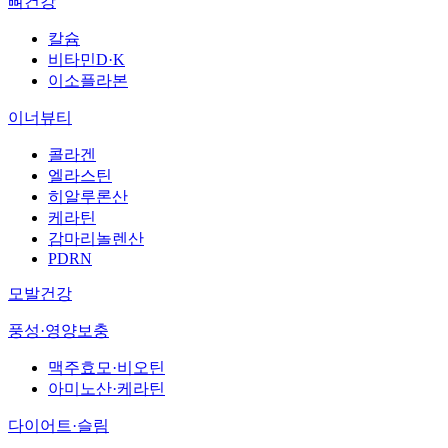
뼈건강
칼슘
비타민D·K
이소플라본
이너뷰티
콜라겐
엘라스틴
히알루론산
케라틴
감마리놀렌산
PDRN
모발건강
풍성·영양보충
맥주효모·비오틴
아미노산·케라틴
다이어트·슬림