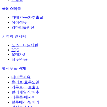
콜레스테롤
카테킨·녹차추출물
식이섬유
감마리놀렌산
기억력·인지력
포스파티딜세린
PQQ
오메가3
뇌 유산균
헬시푸드·과채
대마종자유
올리브·호두오일
카무트·파로효소
컬리케일·양배추
레몬즙·애사비
블루베리·빌베리