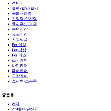
갱년기
혈행·혈압·혈당
콜레스테롤
기억력·인지력
헬시푸드·과채
수면건강
요로건강
건강식품
For 여성
For 남성
For 키즈
스킨케어
바디케어
헤어케어
구강케어
쇼핑백·소분통
중분류
전체
장·배변·유산균