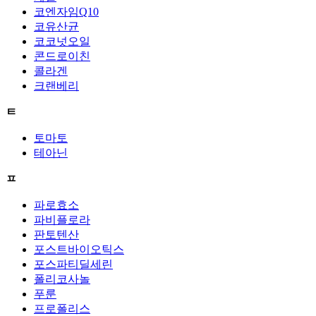
코엔자임Q10
코유산균
코코넛오일
콘드로이친
콜라겐
크랜베리
ㅌ
토마토
테아닌
ㅍ
파로효소
파비플로라
판토텐산
포스트바이오틱스
포스파티딜세린
폴리코사놀
푸룬
프로폴리스