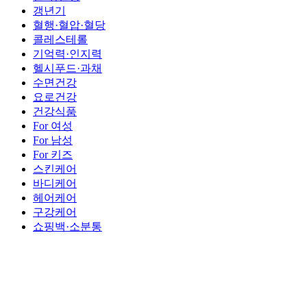
갱년기
혈행·혈압·혈당
콜레스테롤
기억력·인지력
헬시푸드·과채
수면건강
요로건강
건강식품
For 여성
For 남성
For 키즈
스킨케어
바디케어
헤어케어
구강케어
쇼핑백·소분통