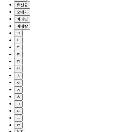
유산균
오메가
비타민
미네랄
ㄱ
ㄴ
ㄷ
ㄹ
ㅁ
ㅂ
ㅅ
ㅇ
ㅈ
ㅊ
ㅋ
ㅌ
ㅍ
ㅎ
A-Z