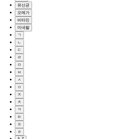
유산균
오메가
비타민
미네랄
ㄱ
ㄴ
ㄷ
ㄹ
ㅁ
ㅂ
ㅅ
ㅇ
ㅈ
ㅊ
ㅋ
ㅌ
ㅍ
ㅎ
A-Z