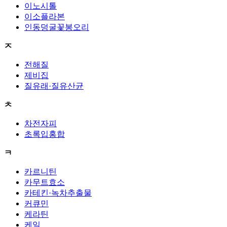
이노시톨
이소플라본
인동덩굴꽃봉오리
ㅈ
전해질
제비집
질유래·질유산균
ㅊ
차전자피
초록입홍합
ㅋ
카르니틴
카무트효소
카테킨·녹차추출물
커큐민
케라틴
케일