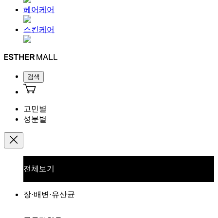
헤어케어
스킨케어
검색
고민별
성분별
전체보기
장·배변·유산균