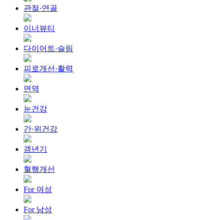
관절·연골
이너뷰티
다이어트·슬림
피로개선·활력
면역
눈건강
간·위건강
갱년기
혈행개선
For 여성
For 남성