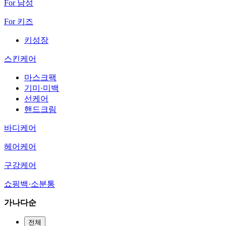
For 남성
For 키즈
키성장
스킨케어
마스크팩
기미·미백
선케어
핸드크림
바디케어
헤어케어
구강케어
쇼핑백·소분통
가나다순
전체