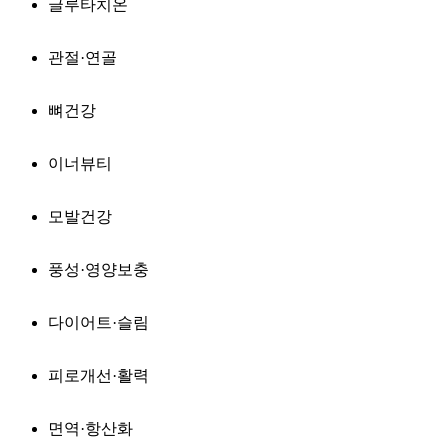
글루타치온
관절·연골
뼈건강
이너뷰티
모발건강
풍성·영양보충
다이어트·슬림
피로개선·활력
면역·항산화