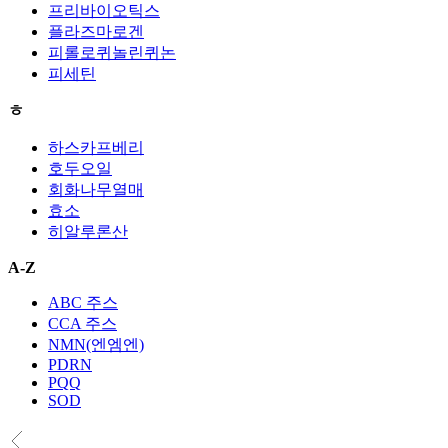
프리바이오틱스
플라즈마로겐
피롤로퀴놀린퀴논
피세틴
ㅎ
하스카프베리
호두오일
회화나무열매
효소
히알루론산
A-Z
ABC 주스
CCA 주스
NMN(엔엠엔)
PDRN
PQQ
SOD