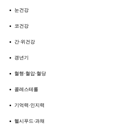
눈건강
코건강
간·위건강
갱년기
혈행·혈압·혈당
콜레스테롤
기억력·인지력
헬시푸드·과채