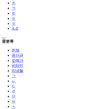
ㅊ
ㅋ
ㅌ
ㅍ
ㅎ
A-Z
중분류
전체
유산균
오메가
비타민
미네랄
ㄱ
ㄴ
ㄷ
ㄹ
ㅁ
ㅂ
ㅅ