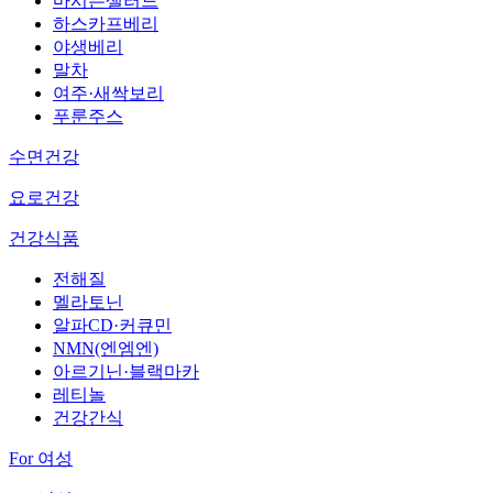
마시는샐러드
하스카프베리
야생베리
말차
여주·새싹보리
푸룬주스
수면건강
요로건강
건강식품
전해질
멜라토닌
알파CD·커큐민
NMN(엔엠엔)
아르기닌·블랙마카
레티놀
건강간식
For 여성