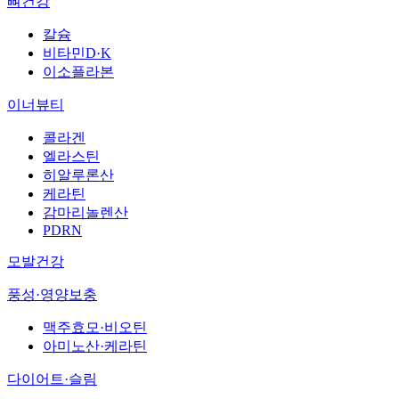
뼈건강
칼슘
비타민D·K
이소플라본
이너뷰티
콜라겐
엘라스틴
히알루론산
케라틴
감마리놀렌산
PDRN
모발건강
풍성·영양보충
맥주효모·비오틴
아미노산·케라틴
다이어트·슬림