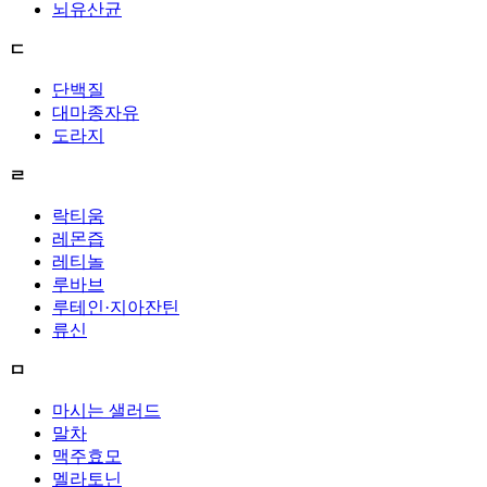
뇌유산균
ㄷ
단백질
대마종자유
도라지
ㄹ
락티움
레몬즙
레티놀
루바브
루테인·지아잔틴
류신
ㅁ
마시는 샐러드
말차
맥주효모
멜라토닌