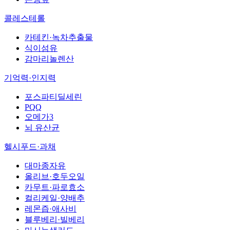
콜레스테롤
카테킨·녹차추출물
식이섬유
감마리놀렌산
기억력·인지력
포스파티딜세린
PQQ
오메가3
뇌 유산균
헬시푸드·과채
대마종자유
올리브·호두오일
카무트·파로효소
컬리케일·양배추
레몬즙·애사비
블루베리·빌베리