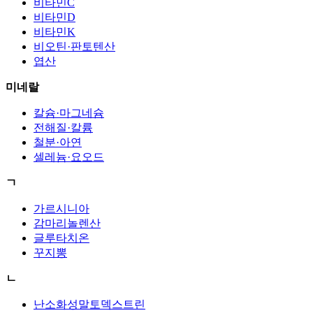
비타민C
비타민D
비타민K
비오틴·판토텐산
엽산
미네랄
칼슘·마그네슘
전해질·칼륨
철분·아연
셀레늄·요오드
ㄱ
가르시니아
감마리놀렌산
글루타치온
꾸지뽕
ㄴ
난소화성말토덱스트린