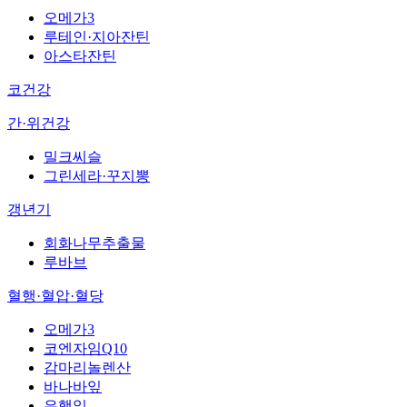
오메가3
루테인·지아잔틴
아스타잔틴
코건강
간·위건강
밀크씨슬
그린세라·꾸지뽕
갱년기
회화나무추출물
루바브
혈행·혈압·혈당
오메가3
코엔자임Q10
감마리놀렌산
바나바잎
은행잎