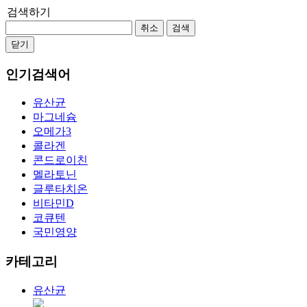
검색하기
취소
검색
닫기
인기검색어
유산균
마그네슘
오메가3
콜라겐
콘드로이친
멜라토닌
글루타치온
비타민D
코큐텐
국민영양
카테고리
유산균