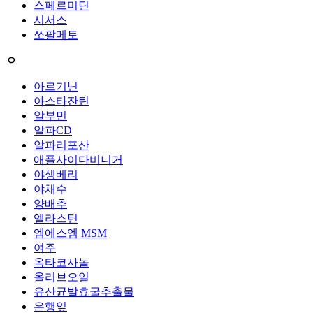
스페르미딘
시서스
쏘팔메토
ㅇ
아르기닌
아스타잔틴
알부민
알파CD
알파리포산
애플사이다비니거
야생베리
야채수
양배추
엘라스틴
엠에스엠 MSM
여주
옥타코사놀
올리브오일
유산균발효굴추출물
은행잎