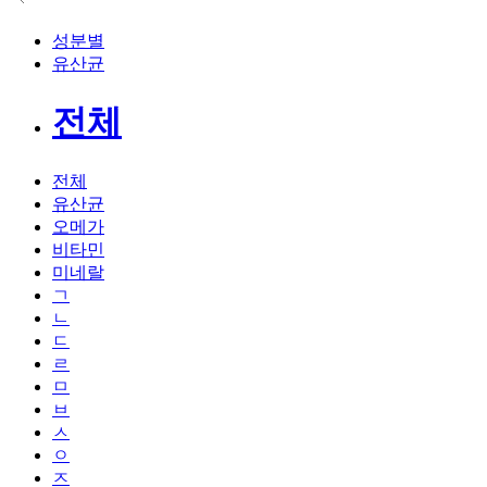
성분별
유산균
전체
전체
유산균
오메가
비타민
미네랄
ㄱ
ㄴ
ㄷ
ㄹ
ㅁ
ㅂ
ㅅ
ㅇ
ㅈ