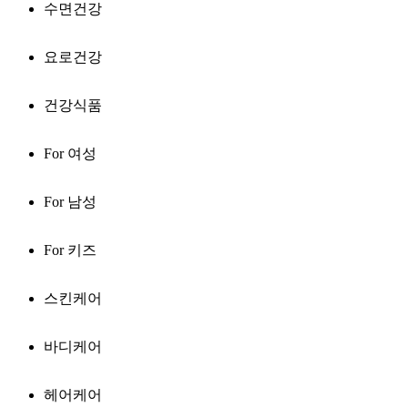
수면건강
요로건강
건강식품
For 여성
For 남성
For 키즈
스킨케어
바디케어
헤어케어