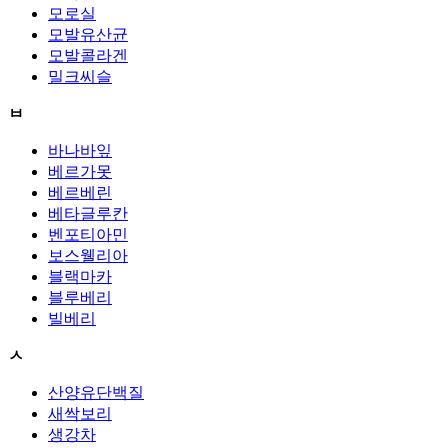
모로실
모발유산균
모발콜라겐
밀크씨슬
ㅂ
바나바잎
베르가못
베르베린
베타글루칸
벤포티아민
보스웰리아
블랙마카
블루베리
빌베리
ㅅ
산양유단백질
새싹보리
생강차