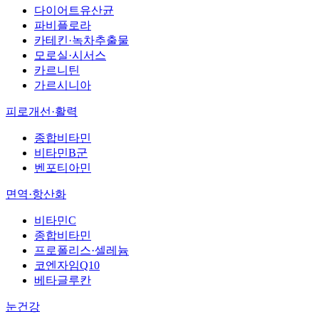
다이어트유산균
파비플로라
카테킨·녹차추출물
모로실·시서스
카르니틴
가르시니아
피로개선·활력
종합비타민
비타민B군
벤포티아민
면역·항산화
비타민C
종합비타민
프로폴리스·셀레늄
코엔자임Q10
베타글루칸
눈건강