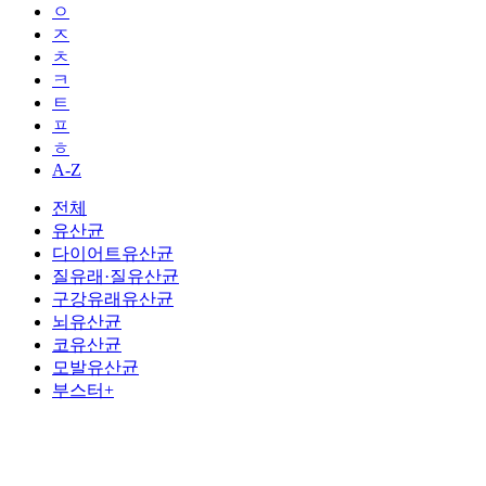
ㅇ
ㅈ
ㅊ
ㅋ
ㅌ
ㅍ
ㅎ
A-Z
전체
유산균
다이어트유산균
질유래·질유산균
구강유래유산균
뇌유산균
코유산균
모발유산균
부스터+