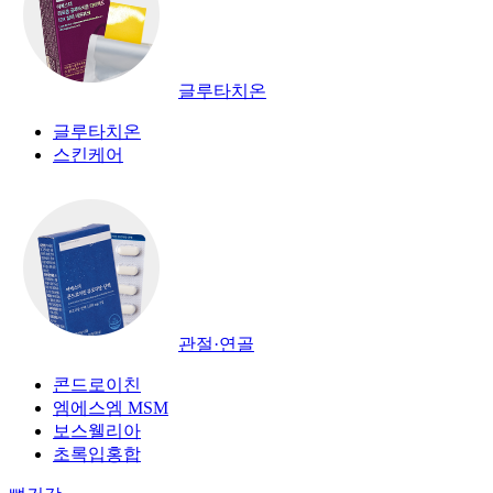
글루타치온
글루타치온
스킨케어
관절·연골
콘드로이친
엠에스엠 MSM
보스웰리아
초록입홍합