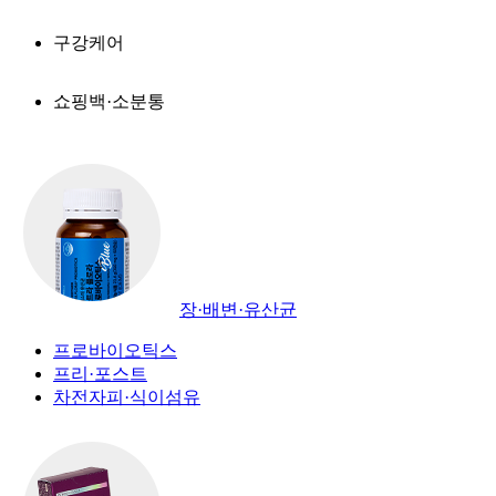
구강케어
쇼핑백·소분통
장·배변·유산균
프로바이오틱스
프리·포스트
차전자피·식이섬유