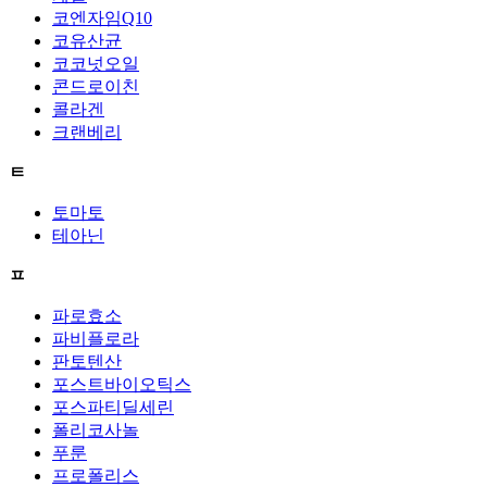
코엔자임Q10
코유산균
코코넛오일
콘드로이친
콜라겐
크랜베리
ㅌ
토마토
테아닌
ㅍ
파로효소
파비플로라
판토텐산
포스트바이오틱스
포스파티딜세린
폴리코사놀
푸룬
프로폴리스