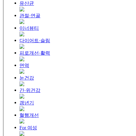
유산균
관절·연골
이너뷰티
다이어트·슬림
피로개선·활력
면역
눈건강
간·위건강
갱년기
혈행개선
For 여성