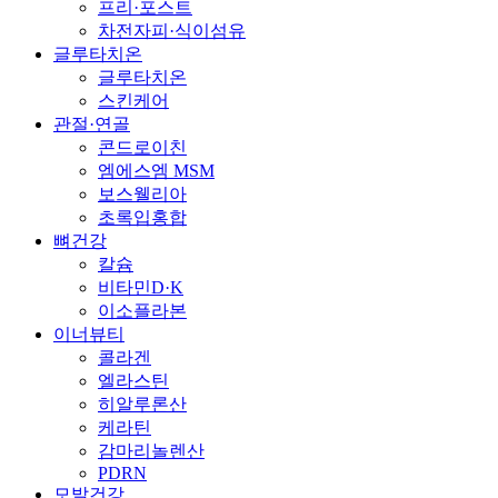
프리·포스트
차전자피·식이섬유
글루타치온
글루타치온
스킨케어
관절·연골
콘드로이친
엠에스엠 MSM
보스웰리아
초록입홍합
뼈건강
칼슘
비타민D·K
이소플라본
이너뷰티
콜라겐
엘라스틴
히알루론산
케라틴
감마리놀렌산
PDRN
모발건강