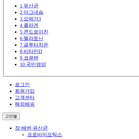
1
유산균
2
마그네슘
3
오메가3
4
콜라겐
5
콘드로이친
6
멜라토닌
7
글루타치온
8
비타민D
9
코큐텐
10
국민영양
로그인
회원가입
고객센터
해외배송
고민별
장·배변·유산균
프로바이오틱스