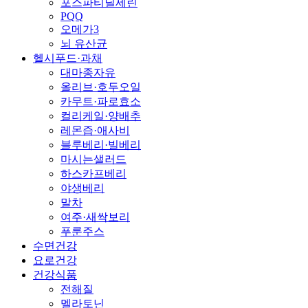
포스파티딜세린
PQQ
오메가3
뇌 유산균
헬시푸드·과채
대마종자유
올리브·호두오일
카무트·파로효소
컬리케일·양배추
레몬즙·애사비
블루베리·빌베리
마시는샐러드
하스카프베리
야생베리
말차
여주·새싹보리
푸룬주스
수면건강
요로건강
건강식품
전해질
멜라토닌