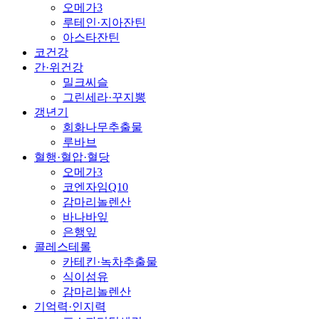
오메가3
루테인·지아잔틴
아스타잔틴
코건강
간·위건강
밀크씨슬
그린세라·꾸지뽕
갱년기
회화나무추출물
루바브
혈행·혈압·혈당
오메가3
코엔자임Q10
감마리놀렌산
바나바잎
은행잎
콜레스테롤
카테킨·녹차추출물
식이섬유
감마리놀렌산
기억력·인지력