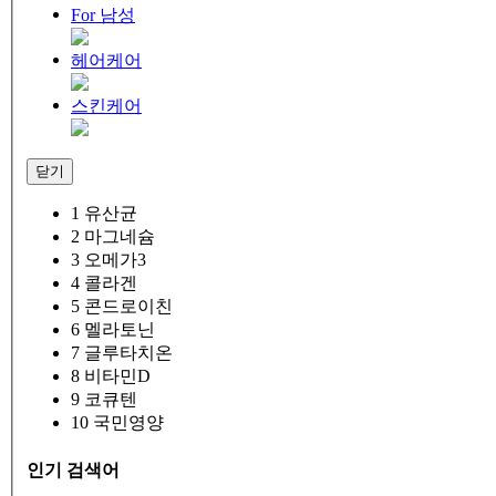
For 남성
헤어케어
스킨케어
닫기
1
유산균
2
마그네슘
3
오메가3
4
콜라겐
5
콘드로이친
6
멜라토닌
7
글루타치온
8
비타민D
9
코큐텐
10
국민영양
인기 검색어