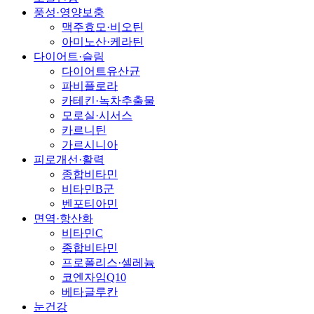
풍성·영양보충
맥주효모·비오틴
아미노산·케라틴
다이어트·슬림
다이어트유산균
파비플로라
카테킨·녹차추출물
모로실·시서스
카르니틴
가르시니아
피로개선·활력
종합비타민
비타민B군
벤포티아민
면역·항산화
비타민C
종합비타민
프로폴리스·셀레늄
코엔자임Q10
베타글루칸
눈건강