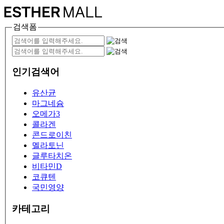
검색폼
인기검색어
유산균
마그네슘
오메가3
콜라겐
콘드로이친
멜라토닌
글루타치온
비타민D
코큐텐
국민영양
카테고리