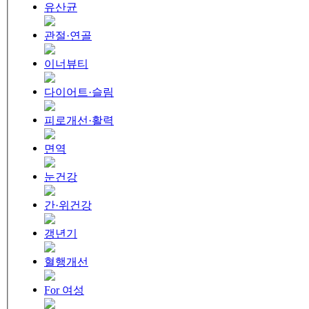
유산균
관절·연골
이너뷰티
다이어트·슬림
피로개선·활력
면역
눈건강
간·위건강
갱년기
혈행개선
For 여성