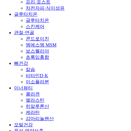
프리·포스트
차전자피·식이섬유
글루타치온
글루타치온
스킨케어
관절·연골
콘드로이친
엠에스엠 MSM
보스웰리아
초록입홍합
뼈건강
칼슘
비타민D·K
이소플라본
이너뷰티
콜라겐
엘라스틴
히알루론산
케라틴
감마리놀렌산
모발건강
풍성·영양보충