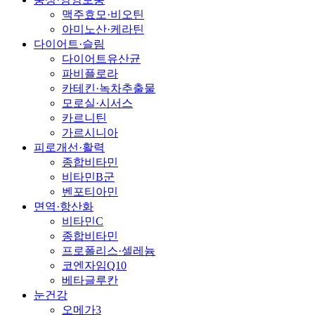
맥주효모·비오틴
아미노산·케라틴
다이어트·슬림
다이어트유산균
파비플로라
카테킨·녹차추출물
모로실·시서스
카르니틴
가르시니아
피로개선·활력
종합비타민
비타민B군
벤포티아민
면역·항산화
비타민C
종합비타민
프로폴리스·셀레늄
코엔자임Q10
베타글루칸
눈건강
오메가3