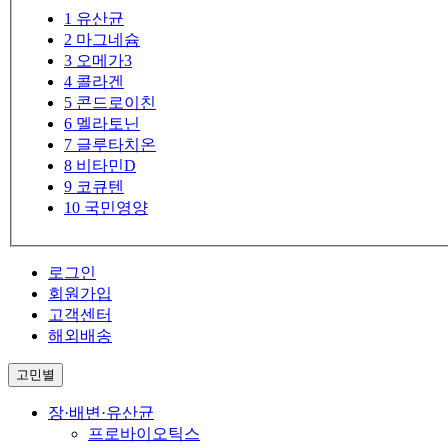
1
유산균
2
마그네슘
3
오메가3
4
콜라겐
5
콘드로이친
6
멜라토닌
7
글루타치온
8
비타민D
9
코큐텐
10
국민영양
로그인
회원가입
고객센터
해외배송
고민별
장·배변·유산균
프로바이오틱스