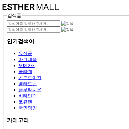
검색폼
인기검색어
유산균
마그네슘
오메가3
콜라겐
콘드로이친
멜라토닌
글루타치온
비타민D
코큐텐
국민영양
카테고리