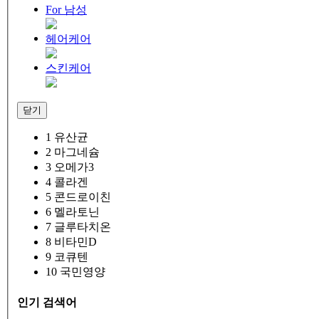
For 남성
헤어케어
스킨케어
닫기
1
유산균
2
마그네슘
3
오메가3
4
콜라겐
5
콘드로이친
6
멜라토닌
7
글루타치온
8
비타민D
9
코큐텐
10
국민영양
인기 검색어