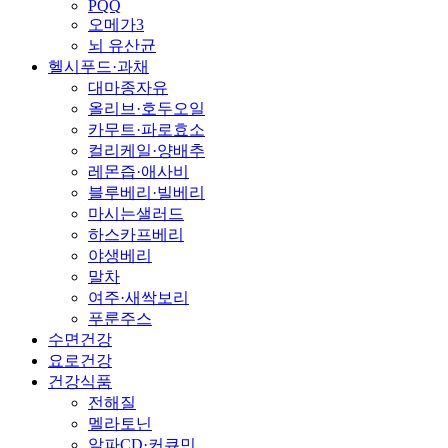
PQQ
오메가3
뇌 유산균
헬시푸드·과채
대마종자유
올리브·호두오일
카무트·파로효소
컬리케일·양배추
레몬즙·애사비
블루베리·빌베리
마시는샐러드
하스카프베리
야생베리
말차
여주·새싹보리
푸룬주스
수면건강
요로건강
건강식품
전해질
멜라토닌
알파CD·커큐민