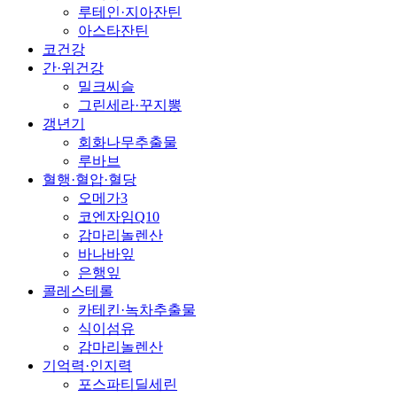
루테인·지아잔틴
아스타잔틴
코건강
간·위건강
밀크씨슬
그린세라·꾸지뽕
갱년기
회화나무추출물
루바브
혈행·혈압·혈당
오메가3
코엔자임Q10
감마리놀렌산
바나바잎
은행잎
콜레스테롤
카테킨·녹차추출물
식이섬유
감마리놀렌산
기억력·인지력
포스파티딜세린