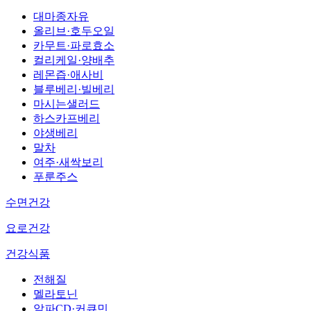
대마종자유
올리브·호두오일
카무트·파로효소
컬리케일·양배추
레몬즙·애사비
블루베리·빌베리
마시는샐러드
하스카프베리
야생베리
말차
여주·새싹보리
푸룬주스
수면건강
요로건강
건강식품
전해질
멜라토닌
알파CD·커큐민