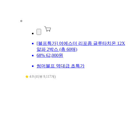
[블프특가] 여에스더 리포좀 글루타치온 12X
알파 2박스 (총 60매)
68%
62,000원
썸머블프 역대급 초특가
4.9 (리뷰 9,117개)