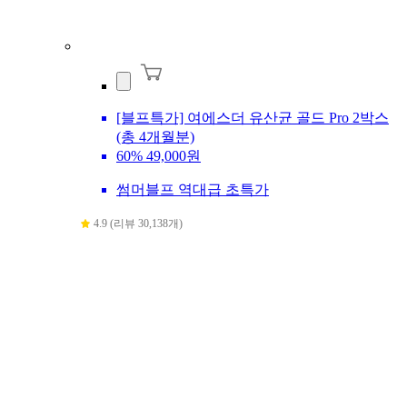
[블프특가] 여에스더 유산균 골드 Pro 2박스
(총 4개월분)
60%
49,000원
썸머블프 역대급 초특가
4.9 (리뷰 30,138개)