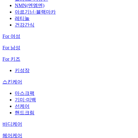
NMN(엔엠엔)
아르기닌·블랙마카
레티놀
건강간식
For 여성
For 남성
For 키즈
키성장
스킨케어
마스크팩
기미·미백
선케어
핸드크림
바디케어
헤어케어