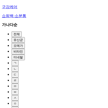
구강케어
쇼핑백·소분통
가나다순
전체
유산균
오메가
비타민
미네랄
ㄱ
ㄴ
ㄷ
ㄹ
ㅁ
ㅂ
ㅅ
ㅇ