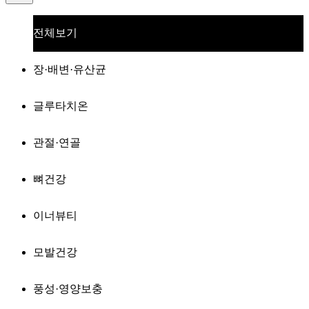
전체보기
장·배변·유산균
글루타치온
관절·연골
뼈건강
이너뷰티
모발건강
풍성·영양보충