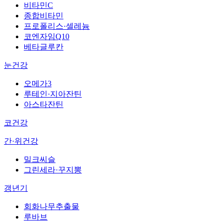
비타민C
종합비타민
프로폴리스·셀레늄
코엔자임Q10
베타글루칸
눈건강
오메가3
루테인·지아잔틴
아스타잔틴
코건강
간·위건강
밀크씨슬
그린세라·꾸지뽕
갱년기
회화나무추출물
루바브