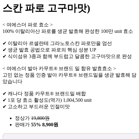
스칸 파로 고구마맛)
< 여에스더 파로 효소 >
100% 이탈리아산 파로를 생균 발효해 완성한 100만 unit 효소
✔ 이탈리아 르셀란테 그라노토스칸 파로만을 엄선
✔ 생균 발효 공법으로 파로의 핵심 성분 UP
✔ 식이섬유 3종과 함께 부드럽고 달콤한 고구마맛으로 완성
< 여에스더 발아 카무트® 브랜드 밀 함유 발효효소 >
고민 없는 정품 인증 발아 카무트® 브랜드밀을 생균 발효해 담
았습니다
✔ 캐나다 정품 카무트® 브랜드밀 배합
✔ 1포 당 효소 활성도(역가) 1,004,500 unit
✔ 고소하고 부드러운 인절미맛
정상가
19,800
원
판매가
55%
8,900원