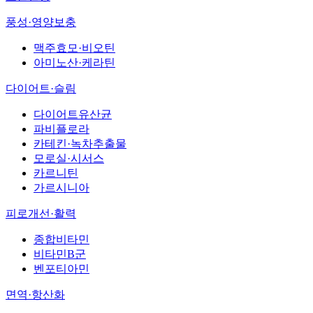
풍성·영양보충
맥주효모·비오틴
아미노산·케라틴
다이어트·슬림
다이어트유산균
파비플로라
카테킨·녹차추출물
모로실·시서스
카르니틴
가르시니아
피로개선·활력
종합비타민
비타민B군
벤포티아민
면역·항산화