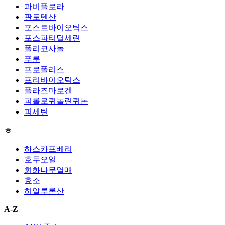
파비플로라
판토텐산
포스트바이오틱스
포스파티딜세린
폴리코사놀
푸룬
프로폴리스
프리바이오틱스
플라즈마로겐
피롤로퀴놀린퀴논
피세틴
ㅎ
하스카프베리
호두오일
회화나무열매
효소
히알루론산
A-Z