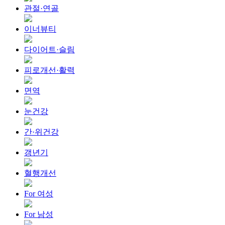
관절·연골
이너뷰티
다이어트·슬림
피로개선·활력
면역
눈건강
간·위건강
갱년기
혈행개선
For 여성
For 남성