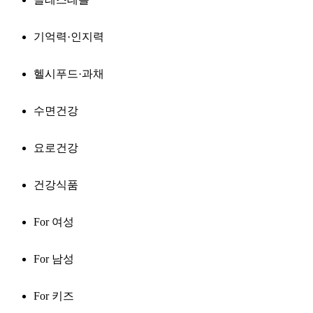
기억력·인지력
헬시푸드·과채
수면건강
요로건강
건강식품
For 여성
For 남성
For 키즈