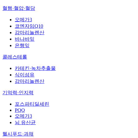
혈행·혈압·혈당
오메가3
코엔자임Q10
감마리놀렌산
바나바잎
은행잎
콜레스테롤
카테킨·녹차추출물
식이섬유
감마리놀렌산
기억력·인지력
포스파티딜세린
PQQ
오메가3
뇌 유산균
헬시푸드·과채