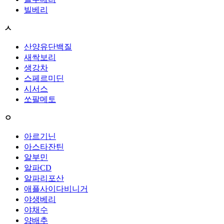
빌베리
ㅅ
산양유단백질
새싹보리
생강차
스페르미딘
시서스
쏘팔메토
ㅇ
아르기닌
아스타잔틴
알부민
알파CD
알파리포산
애플사이다비니거
야생베리
야채수
양배추