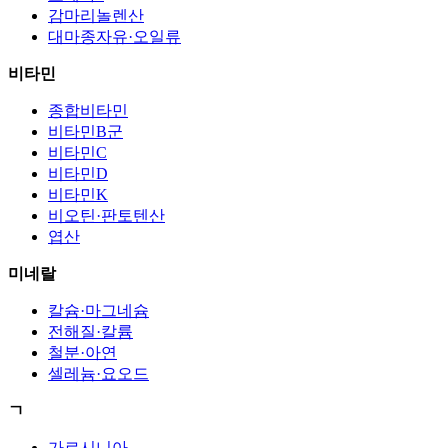
감마리놀렌산
대마종자유·오일류
비타민
종합비타민
비타민B군
비타민C
비타민D
비타민K
비오틴·판토텐산
엽산
미네랄
칼슘·마그네슘
전해질·칼륨
철분·아연
셀레늄·요오드
ㄱ
가르시니아