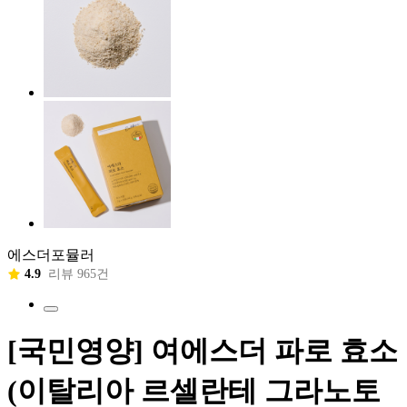
에스더포뮬러
4.9
리뷰 965건
[국민영양] 여에스더 파로 효소
(이탈리아 르셀란테 그라노토