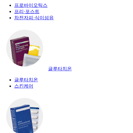
프로바이오틱스
프리·포스트
차전자피·식이섬유
글루타치온
글루타치온
스킨케어