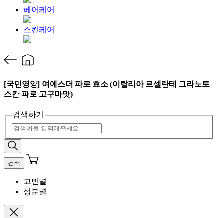
헤어케어
스킨케어
[국민영양] 여에스더 파로 효소 (이탈리아 르셀란테 그라노토
스칸 파로 고구마맛)
검색하기
검색
고민별
성분별