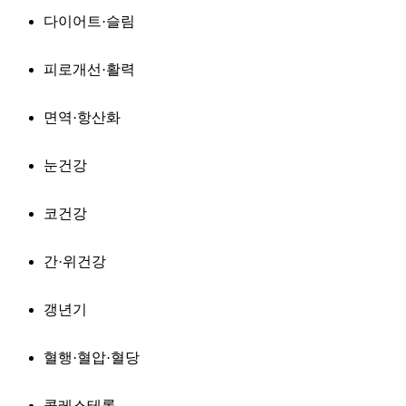
다이어트·슬림
피로개선·활력
면역·항산화
눈건강
코건강
간·위건강
갱년기
혈행·혈압·혈당
콜레스테롤