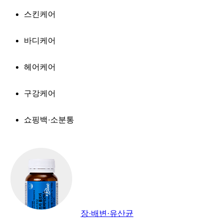
스킨케어
바디케어
헤어케어
구강케어
쇼핑백·소분통
장·배변·유산균