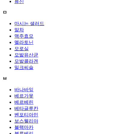
류신
ㅁ
마시는 샐러드
말차
맥주효모
멜라토닌
모로실
모발유산균
모발콜라겐
밀크씨슬
ㅂ
바나바잎
베르가못
베르베린
베타글루칸
벤포티아민
보스웰리아
블랙마카
블루베리