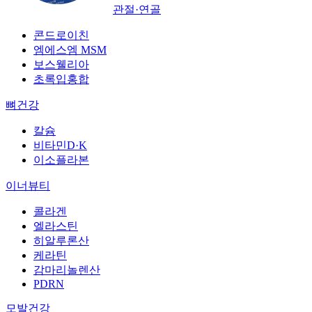
관절·연골
콘드로이친
엠에스엠 MSM
보스웰리아
초록입홍합
뼈건강
칼슘
비타민D·K
이소플라본
이너뷰티
콜라겐
엘라스틴
히알루론산
케라틴
감마리놀렌산
PDRN
모발건강