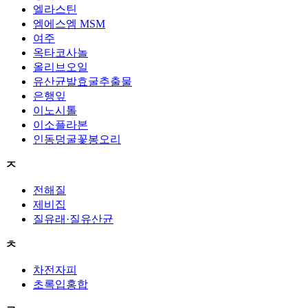
엘라스틴
엠에스엠 MSM
여주
옥타코사놀
올리브오일
유산균발효굴추출물
은행잎
이노시톨
이소플라본
인동덩굴꽃봉오리
ㅈ
전해질
제비집
질유래·질유산균
ㅊ
차전자피
초록입홍합