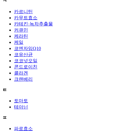
ㅋ
카르니틴
카무트효소
카테킨·녹차추출물
커큐민
케라틴
케일
코엔자임Q10
코유산균
코코넛오일
콘드로이친
콜라겐
크랜베리
ㅌ
토마토
테아닌
ㅍ
파로효소