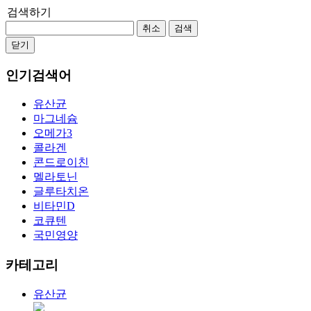
검색하기
취소
검색
닫기
인기검색어
유산균
마그네슘
오메가3
콜라겐
콘드로이친
멜라토닌
글루타치온
비타민D
코큐텐
국민영양
카테고리
유산균