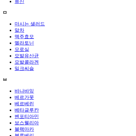
류신
ㅁ
마시는 샐러드
말차
맥주효모
멜라토닌
모로실
모발유산균
모발콜라겐
밀크씨슬
ㅂ
바나바잎
베르가못
베르베린
베타글루칸
벤포티아민
보스웰리아
블랙마카
블루베리