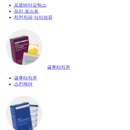
프로바이오틱스
프리·포스트
차전자피·식이섬유
글루타치온
글루타치온
스킨케어