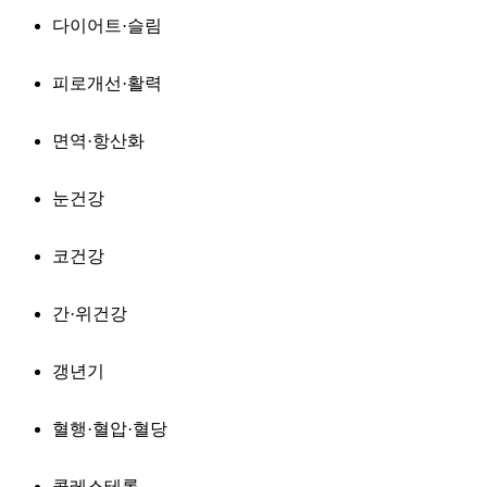
다이어트·슬림
피로개선·활력
면역·항산화
눈건강
코건강
간·위건강
갱년기
혈행·혈압·혈당
콜레스테롤