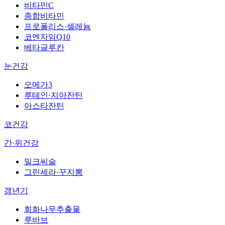
비타민C
종합비타민
프로폴리스·셀레늄
코엔자임Q10
베타글루칸
눈건강
오메가3
루테인·지아잔틴
아스타잔틴
코건강
간·위건강
밀크씨슬
그린세라·꾸지뽕
갱년기
회화나무추출물
루바브