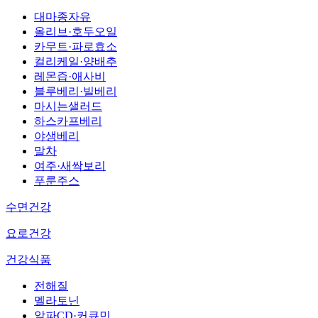
대마종자유
올리브·호두오일
카무트·파로효소
컬리케일·양배추
레몬즙·애사비
블루베리·빌베리
마시는샐러드
하스카프베리
야생베리
말차
여주·새싹보리
푸룬주스
수면건강
요로건강
건강식품
전해질
멜라토닌
알파CD·커큐민