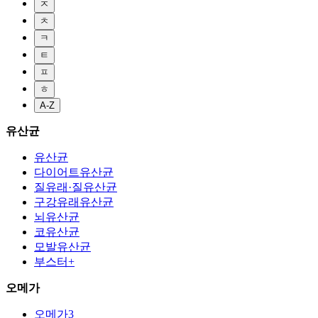
ㅈ
ㅊ
ㅋ
ㅌ
ㅍ
ㅎ
A-Z
유산균
유산균
다이어트유산균
질유래·질유산균
구강유래유산균
뇌유산균
코유산균
모발유산균
부스터+
오메가
오메가3