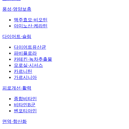
풍성·영양보충
맥주효모·비오틴
아미노산·케라틴
다이어트·슬림
다이어트유산균
파비플로라
카테킨·녹차추출물
모로실·시서스
카르니틴
가르시니아
피로개선·활력
종합비타민
비타민B군
벤포티아민
면역·항산화