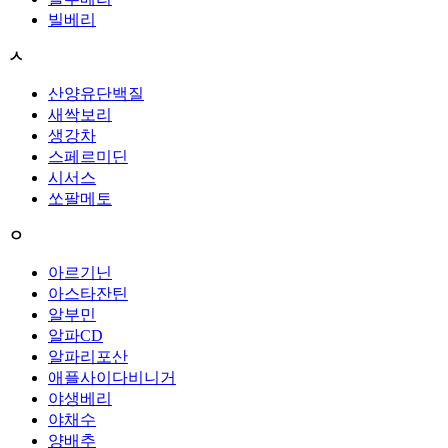
빌베리
ㅅ
산양유단백질
새싹보리
생강차
스페르미딘
시서스
쏘팔메토
ㅇ
아르기닌
아스타잔틴
알부민
알파CD
알파리포산
애플사이다비니거
야생베리
야채수
양배추