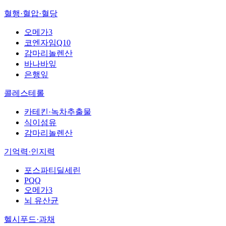
혈행·혈압·혈당
오메가3
코엔자임Q10
감마리놀렌산
바나바잎
은행잎
콜레스테롤
카테킨·녹차추출물
식이섬유
감마리놀렌산
기억력·인지력
포스파티딜세린
PQQ
오메가3
뇌 유산균
헬시푸드·과채