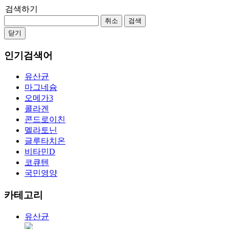
검색하기
취소
검색
닫기
인기검색어
유산균
마그네슘
오메가3
콜라겐
콘드로이친
멜라토닌
글루타치온
비타민D
코큐텐
국민영양
카테고리
유산균