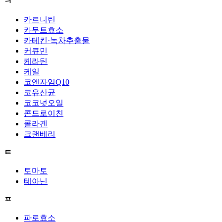
ㅋ
카르니틴
카무트효소
카테킨·녹차추출물
커큐민
케라틴
케일
코엔자임Q10
코유산균
코코넛오일
콘드로이친
콜라겐
크랜베리
ㅌ
토마토
테아닌
ㅍ
파로효소