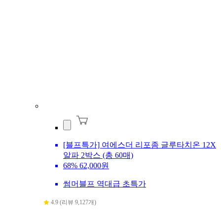
[블프특가] 여에스더 리포좀 글루타치온 12X
알파 2박스 (총 60매)
68%
62,000원
썸머블프 역대급 초특가
4.9 (리뷰 9,127개)