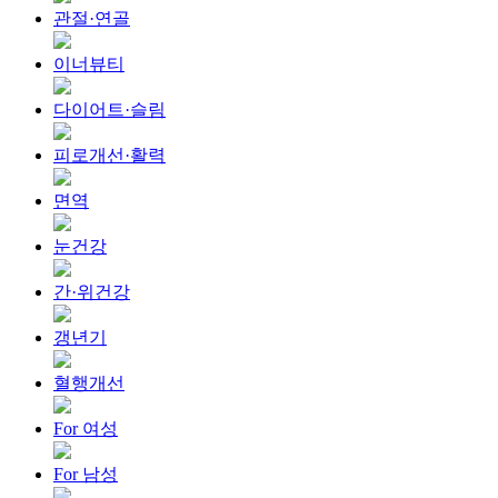
관절·연골
이너뷰티
다이어트·슬림
피로개선·활력
면역
눈건강
간·위건강
갱년기
혈행개선
For 여성
For 남성