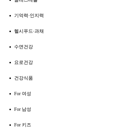
기억력·인지력
헬시푸드·과채
수면건강
요로건강
건강식품
For 여성
For 남성
For 키즈