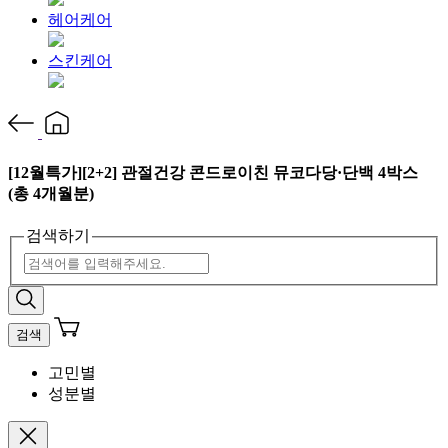
헤어케어
스킨케어
[12월특가][2+2] 관절건강 콘드로이친 뮤코다당·단백 4박스
(총 4개월분)
검색하기
검색
고민별
성분별