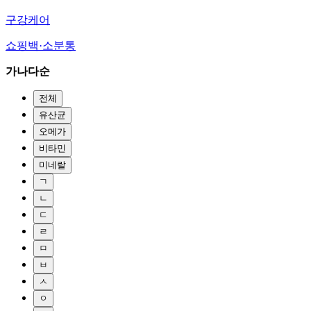
구강케어
쇼핑백·소분통
가나다순
전체
유산균
오메가
비타민
미네랄
ㄱ
ㄴ
ㄷ
ㄹ
ㅁ
ㅂ
ㅅ
ㅇ