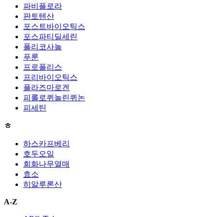
파비플로라
판토텐산
포스트바이오틱스
포스파티딜세린
폴리코사놀
푸룬
프로폴리스
프리바이오틱스
플라즈마로겐
피롤로퀴놀린퀴논
피세틴
ㅎ
하스카프베리
호두오일
회화나무열매
효소
히알루론산
A-Z