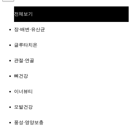
전체보기
장·배변·유산균
글루타치온
관절·연골
뼈건강
이너뷰티
모발건강
풍성·영양보충