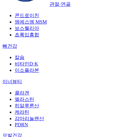
관절·연골
콘드로이친
엠에스엠 MSM
보스웰리아
초록입홍합
뼈건강
칼슘
비타민D·K
이소플라본
이너뷰티
콜라겐
엘라스틴
히알루론산
케라틴
감마리놀렌산
PDRN
모발건강