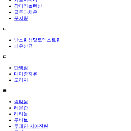
감마리놀렌산
글루타치온
꾸지뽕
ㄴ
난소화성말토덱스트린
뇌유산균
ㄷ
단백질
대마종자유
도라지
ㄹ
락티움
레몬즙
레티놀
루바브
루테인·지아잔틴