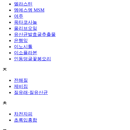
엘라스틴
엠에스엠 MSM
여주
옥타코사놀
올리브오일
유산균발효굴추출물
은행잎
이노시톨
이소플라본
인동덩굴꽃봉오리
ㅈ
전해질
제비집
질유래·질유산균
ㅊ
차전자피
초록입홍합