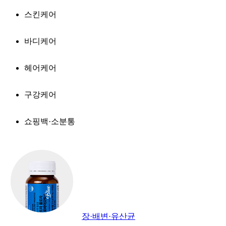
스킨케어
바디케어
헤어케어
구강케어
쇼핑백·소분통
장·배변·유산균