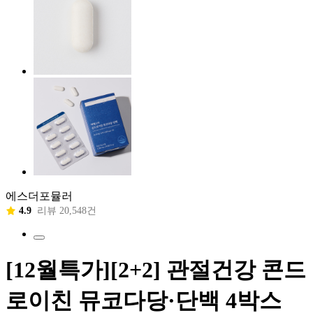
에스더포뮬러
4.9
리뷰 20,548건
[12월특가][2+2] 관절건강 콘드
로이친 뮤코다당·단백 4박스