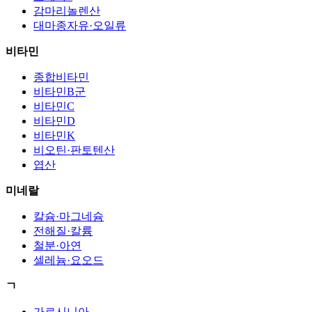
감마리놀렌산
대마종자유·오일류
비타민
종합비타민
비타민B군
비타민C
비타민D
비타민K
비오틴·판토텐산
엽산
미네랄
칼슘·마그네슘
전해질·칼륨
철분·아연
셀레늄·요오드
ㄱ
가르시니아