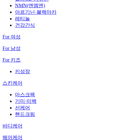
NMN(엔엠엔)
아르기닌·블랙마카
레티놀
건강간식
For 여성
For 남성
For 키즈
키성장
스킨케어
마스크팩
기미·미백
선케어
핸드크림
바디케어
헤어케어