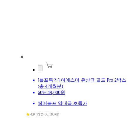
[블프특가] 여에스더 유산균 골드 Pro 2박스
(총 4개월분)
60%
49,000원
썸머블프 역대급 초특가
4.9 (리뷰 30,180개)