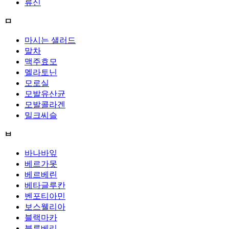
류신
ㅁ
마시는 샐러드
말차
맥주효모
멜라토닌
모로실
모발유산균
모발콜라겐
밀크씨슬
ㅂ
바나바잎
베르가못
베르베린
베타글루칸
벤포티아민
보스웰리아
블랙마카
블루베리