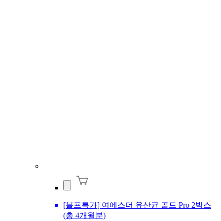
[블프특가] 여에스더 유산균 골드 Pro 2박스
(총 4개월분)