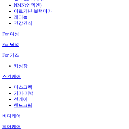
NMN(엔엠엔)
아르기닌·블랙마카
레티놀
건강간식
For 여성
For 남성
For 키즈
키성장
스킨케어
마스크팩
기미·미백
선케어
핸드크림
바디케어
헤어케어