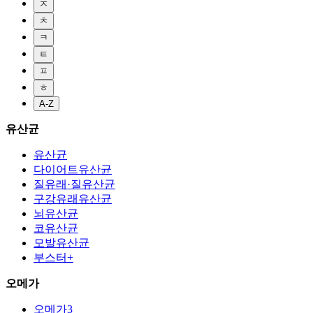
ㅈ
ㅊ
ㅋ
ㅌ
ㅍ
ㅎ
A-Z
유산균
유산균
다이어트유산균
질유래·질유산균
구강유래유산균
뇌유산균
코유산균
모발유산균
부스터+
오메가
오메가3