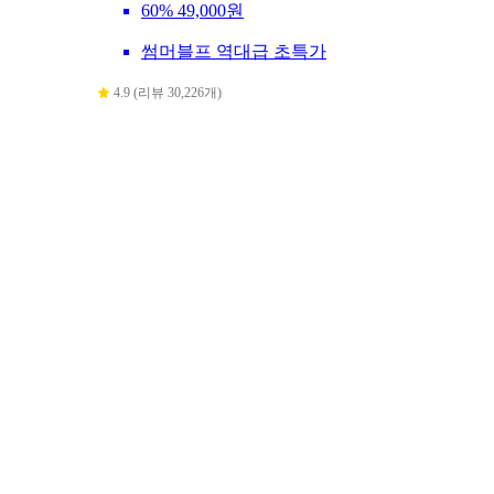
60%
49,000원
썸머블프 역대급 초특가
4.9 (리뷰 30,226개)