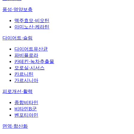
풍성·영양보충
맥주효모·비오틴
아미노산·케라틴
다이어트·슬림
다이어트유산균
파비플로라
카테킨·녹차추출물
모로실·시서스
카르니틴
가르시니아
피로개선·활력
종합비타민
비타민B군
벤포티아민
면역·항산화