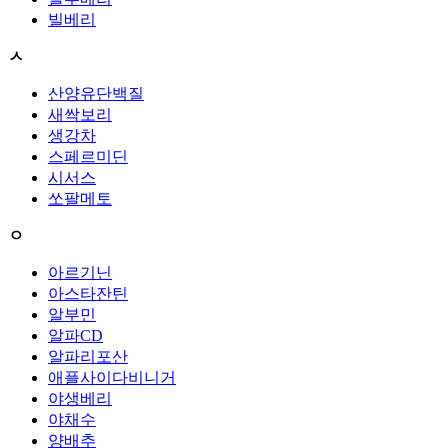
빌베리
ㅅ
산양유단백질
새싹보리
생강차
스페르미딘
시서스
쏘팔메토
ㅇ
아르기닌
아스타잔틴
알부민
알파CD
알파리포산
애플사이다비니거
야생베리
야채수
양배추