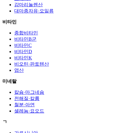
감마리놀렌산
대마종자유·오일류
비타민
종합비타민
비타민B군
비타민C
비타민D
비타민K
비오틴·판토텐산
엽산
미네랄
칼슘·마그네슘
전해질·칼륨
철분·아연
셀레늄·요오드
ㄱ
가르시니아