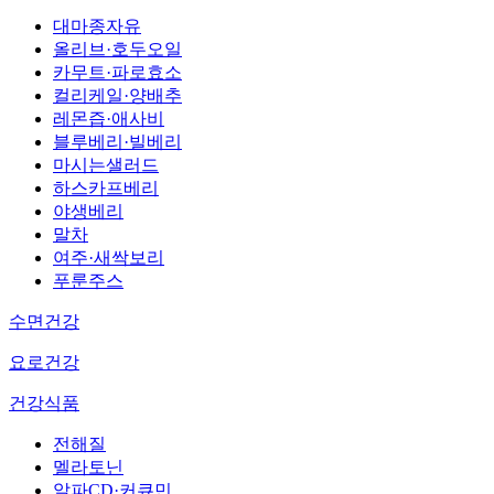
대마종자유
올리브·호두오일
카무트·파로효소
컬리케일·양배추
레몬즙·애사비
블루베리·빌베리
마시는샐러드
하스카프베리
야생베리
말차
여주·새싹보리
푸룬주스
수면건강
요로건강
건강식품
전해질
멜라토닌
알파CD·커큐민