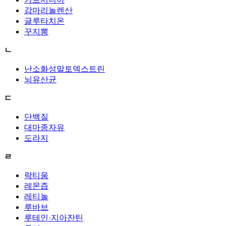
감마리놀렌산
글루타치온
꾸지뽕
ㄴ
난소화성말토덱스트린
뇌유산균
ㄷ
단백질
대마종자유
도라지
ㄹ
락티움
레몬즙
레티놀
루바브
루테인·지아잔틴