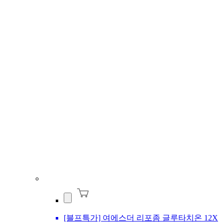
[블프특가] 여에스더 리포좀 글루타치온 12X