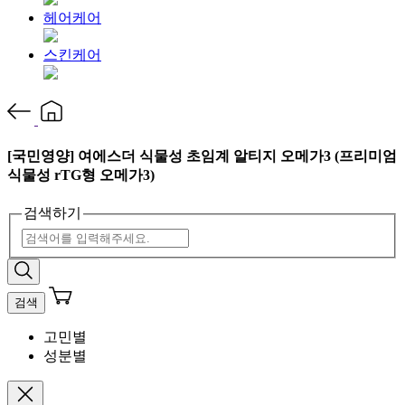
헤어케어
스킨케어
[국민영양] 여에스더 식물성 초임계 알티지 오메가3 (프리미엄
식물성 rTG형 오메가3)
검색하기
검색
고민별
성분별