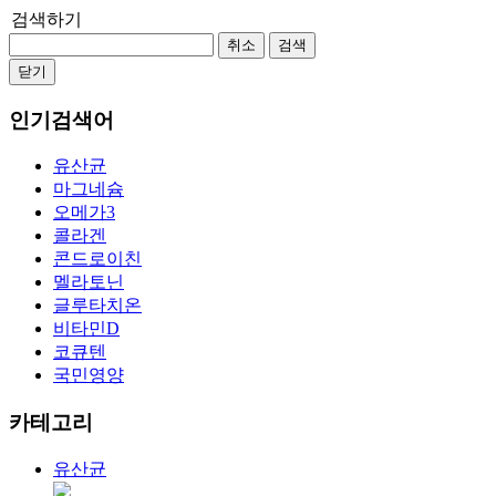
검색하기
취소
검색
닫기
인기검색어
유산균
마그네슘
오메가3
콜라겐
콘드로이친
멜라토닌
글루타치온
비타민D
코큐텐
국민영양
카테고리
유산균