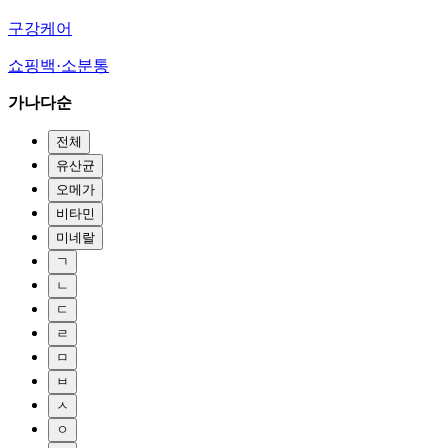
구강케어
쇼핑백·소분통
가나다순
전체
유산균
오메가
비타민
미네랄
ㄱ
ㄴ
ㄷ
ㄹ
ㅁ
ㅂ
ㅅ
ㅇ