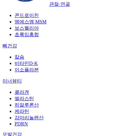
관절·연골
콘드로이친
엠에스엠 MSM
보스웰리아
초록입홍합
뼈건강
칼슘
비타민D·K
이소플라본
이너뷰티
콜라겐
엘라스틴
히알루론산
케라틴
감마리놀렌산
PDRN
모발건강