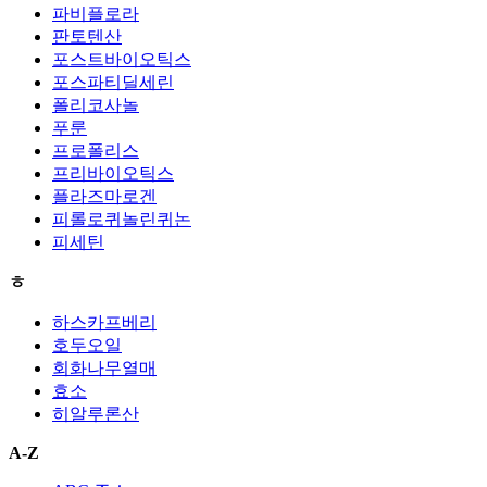
파비플로라
판토텐산
포스트바이오틱스
포스파티딜세린
폴리코사놀
푸룬
프로폴리스
프리바이오틱스
플라즈마로겐
피롤로퀴놀린퀴논
피세틴
ㅎ
하스카프베리
호두오일
회화나무열매
효소
히알루론산
A-Z