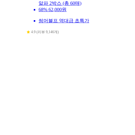
알파 2박스 (총 60매)
68%
62,000원
썸머블프 역대급 초특가
4.9 (리뷰 9,146개)