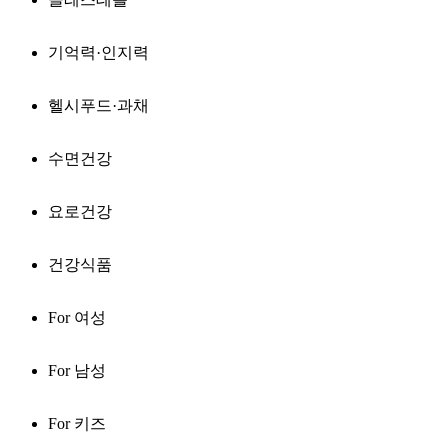
기억력·인지력
헬시푸드·과채
수면건강
요로건강
건강식품
For 여성
For 남성
For 키즈