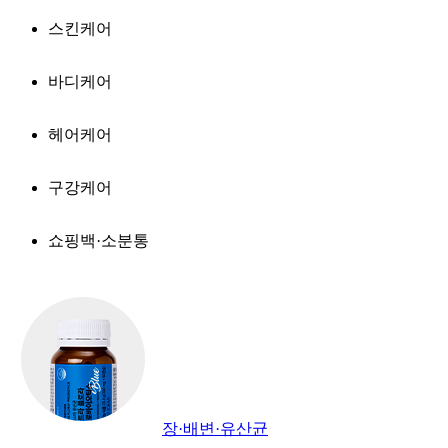
스킨케어
바디케어
헤어케어
구강케어
쇼핑백·소분통
장·배변·유산균