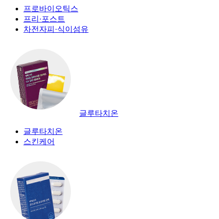
프로바이오틱스
프리·포스트
차전자피·식이섬유
글루타치온
글루타치온
스킨케어