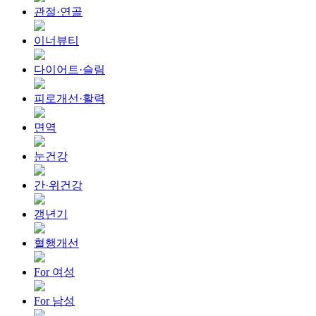
관절·연골
이너뷰티
다이어트·슬림
피로개선·활력
면역
눈건강
간·위건강
갱년기
혈행개선
For 여성
For 남성