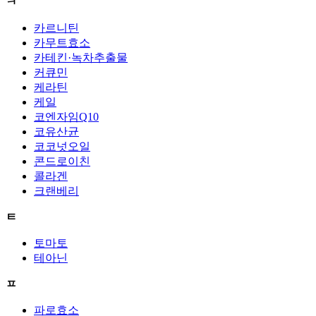
ㅋ
카르니틴
카무트효소
카테킨·녹차추출물
커큐민
케라틴
케일
코엔자임Q10
코유산균
코코넛오일
콘드로이친
콜라겐
크랜베리
ㅌ
토마토
테아닌
ㅍ
파로효소