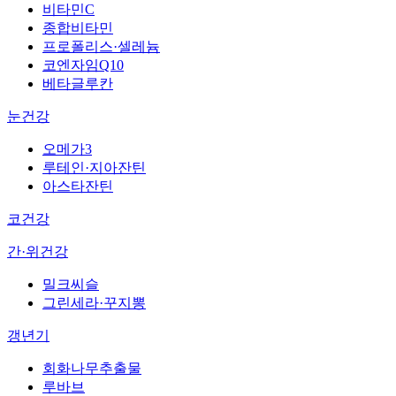
비타민C
종합비타민
프로폴리스·셀레늄
코엔자임Q10
베타글루칸
눈건강
오메가3
루테인·지아잔틴
아스타잔틴
코건강
간·위건강
밀크씨슬
그린세라·꾸지뽕
갱년기
회화나무추출물
루바브