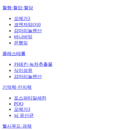
혈행·혈압·혈당
오메가3
코엔자임Q10
감마리놀렌산
바나바잎
은행잎
콜레스테롤
카테킨·녹차추출물
식이섬유
감마리놀렌산
기억력·인지력
포스파티딜세린
PQQ
오메가3
뇌 유산균
헬시푸드·과채