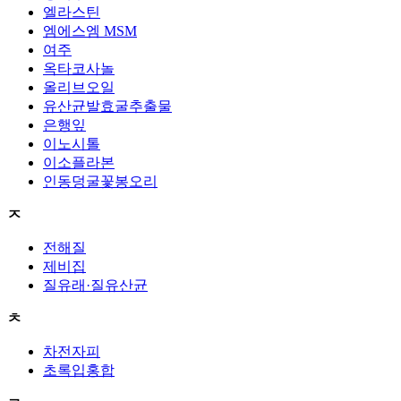
엘라스틴
엠에스엠 MSM
여주
옥타코사놀
올리브오일
유산균발효굴추출물
은행잎
이노시톨
이소플라본
인동덩굴꽃봉오리
ㅈ
전해질
제비집
질유래·질유산균
ㅊ
차전자피
초록입홍합