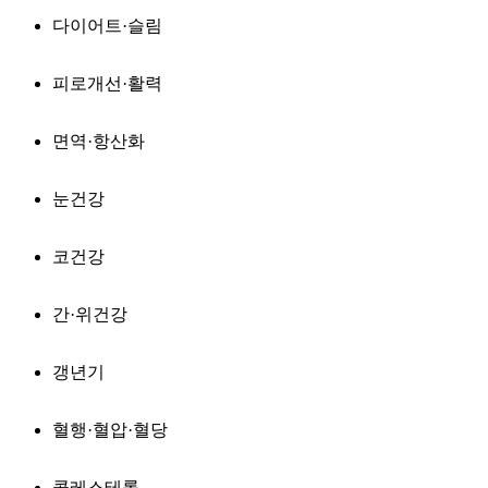
다이어트·슬림
피로개선·활력
면역·항산화
눈건강
코건강
간·위건강
갱년기
혈행·혈압·혈당
콜레스테롤