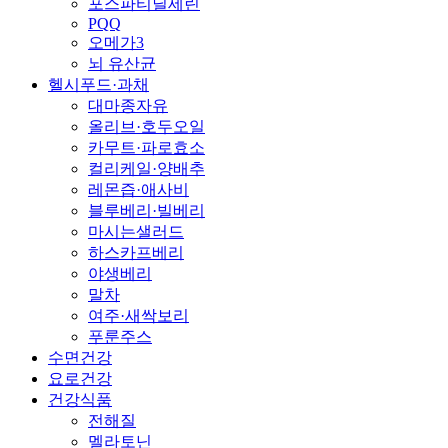
포스파티딜세린
PQQ
오메가3
뇌 유산균
헬시푸드·과채
대마종자유
올리브·호두오일
카무트·파로효소
컬리케일·양배추
레몬즙·애사비
블루베리·빌베리
마시는샐러드
하스카프베리
야생베리
말차
여주·새싹보리
푸룬주스
수면건강
요로건강
건강식품
전해질
멜라토닌