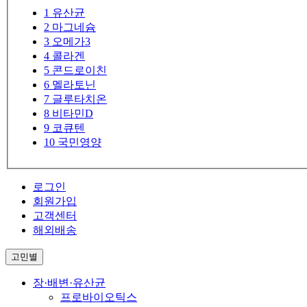
1
유산균
2
마그네슘
3
오메가3
4
콜라겐
5
콘드로이친
6
멜라토닌
7
글루타치온
8
비타민D
9
코큐텐
10
국민영양
로그인
회원가입
고객센터
해외배송
고민별
장·배변·유산균
프로바이오틱스