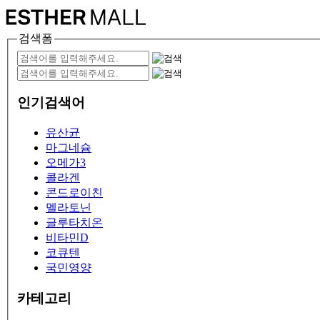
검색폼
인기검색어
유산균
마그네슘
오메가3
콜라겐
콘드로이친
멜라토닌
글루타치온
비타민D
코큐텐
국민영양
카테고리