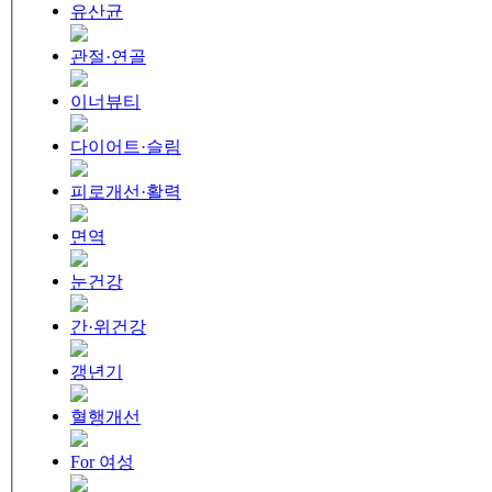
유산균
관절·연골
이너뷰티
다이어트·슬림
피로개선·활력
면역
눈건강
간·위건강
갱년기
혈행개선
For 여성