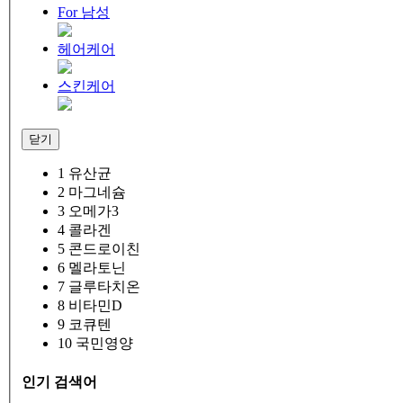
For 남성
헤어케어
스킨케어
닫기
1
유산균
2
마그네슘
3
오메가3
4
콜라겐
5
콘드로이친
6
멜라토닌
7
글루타치온
8
비타민D
9
코큐텐
10
국민영양
인기 검색어