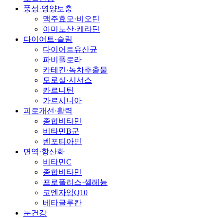
풍성·영양보충
맥주효모·비오틴
아미노산·케라틴
다이어트·슬림
다이어트유산균
파비플로라
카테킨·녹차추출물
모로실·시서스
카르니틴
가르시니아
피로개선·활력
종합비타민
비타민B군
벤포티아민
면역·항산화
비타민C
종합비타민
프로폴리스·셀레늄
코엔자임Q10
베타글루칸
눈건강