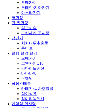
오메가3
루테인·지아잔틴
아스타잔틴
코건강
간·위건강
밀크씨슬
그린세라·꾸지뽕
갱년기
회화나무추출물
루바브
혈행·혈압·혈당
오메가3
코엔자임Q10
감마리놀렌산
바나바잎
은행잎
콜레스테롤
카테킨·녹차추출물
식이섬유
감마리놀렌산
기억력·인지력