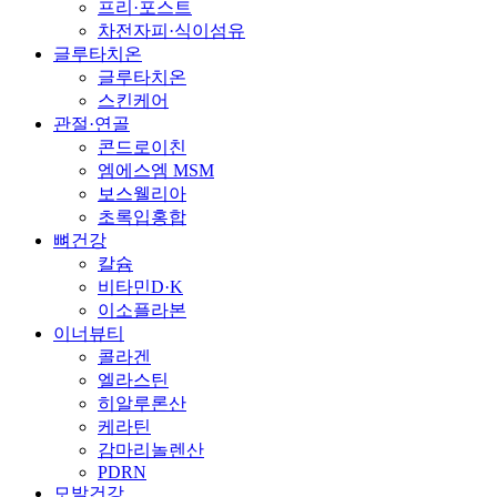
프리·포스트
차전자피·식이섬유
글루타치온
글루타치온
스킨케어
관절·연골
콘드로이친
엠에스엠 MSM
보스웰리아
초록입홍합
뼈건강
칼슘
비타민D·K
이소플라본
이너뷰티
콜라겐
엘라스틴
히알루론산
케라틴
감마리놀렌산
PDRN
모발건강