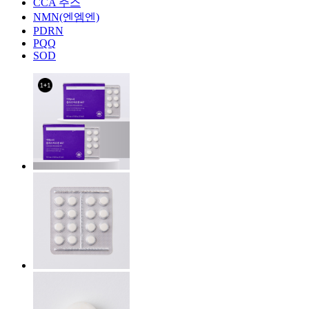
CCA 주스
NMN(엔엠엔)
PDRN
PQQ
SOD