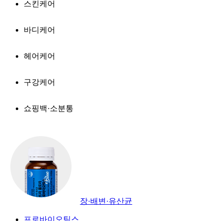
스킨케어
바디케어
헤어케어
구강케어
쇼핑백·소분통
장·배변·유산균
프로바이오틱스