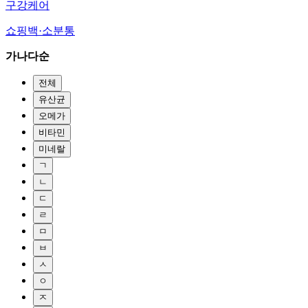
구강케어
쇼핑백·소분통
가나다순
전체
유산균
오메가
비타민
미네랄
ㄱ
ㄴ
ㄷ
ㄹ
ㅁ
ㅂ
ㅅ
ㅇ
ㅈ