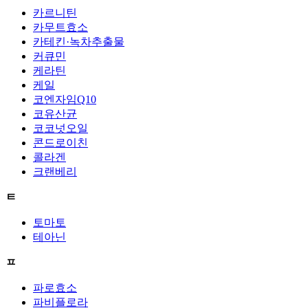
카르니틴
카무트효소
카테킨·녹차추출물
커큐민
케라틴
케일
코엔자임Q10
코유산균
코코넛오일
콘드로이친
콜라겐
크랜베리
ㅌ
토마토
테아닌
ㅍ
파로효소
파비플로라