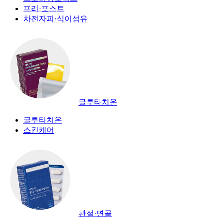
프리·포스트
차전자피·식이섬유
글루타치온
글루타치온
스킨케어
관절·연골