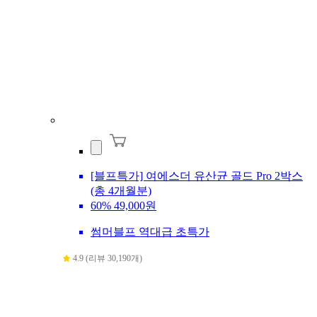
[블프특가] 여에스더 유산균 골드 Pro 2박스
(총 4개월분)
60%
49,000원
썸머블프 역대급 초특가
4.9 (리뷰 30,190개)