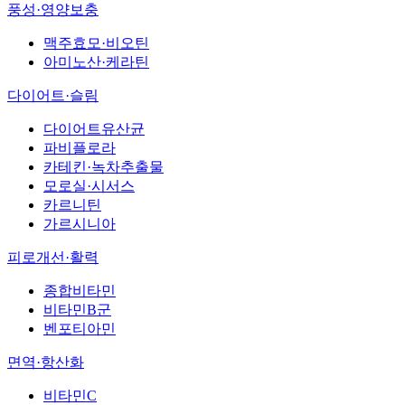
풍성·영양보충
맥주효모·비오틴
아미노산·케라틴
다이어트·슬림
다이어트유산균
파비플로라
카테킨·녹차추출물
모로실·시서스
카르니틴
가르시니아
피로개선·활력
종합비타민
비타민B군
벤포티아민
면역·항산화
비타민C