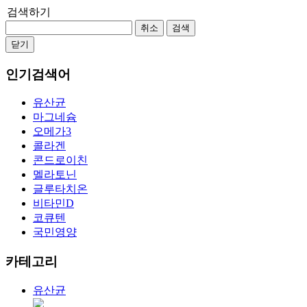
검색하기
취소
검색
닫기
인기검색어
유산균
마그네슘
오메가3
콜라겐
콘드로이친
멜라토닌
글루타치온
비타민D
코큐텐
국민영양
카테고리
유산균