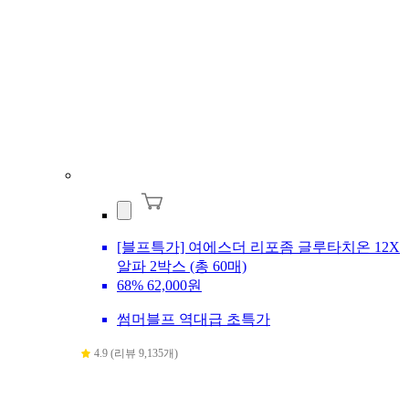
[블프특가] 여에스더 리포좀 글루타치온 12X
알파 2박스 (총 60매)
68%
62,000원
썸머블프 역대급 초특가
4.9 (리뷰 9,135개)