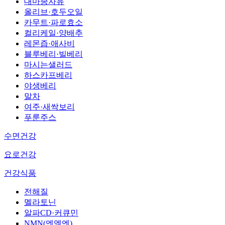
대마종자유
올리브·호두오일
카무트·파로효소
컬리케일·양배추
레몬즙·애사비
블루베리·빌베리
마시는샐러드
하스카프베리
야생베리
말차
여주·새싹보리
푸룬주스
수면건강
요로건강
건강식품
전해질
멜라토닌
알파CD·커큐민
NMN(엔엠엔)