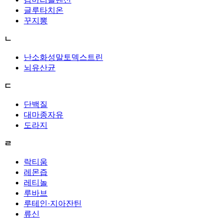
글루타치온
꾸지뽕
ㄴ
난소화성말토덱스트린
뇌유산균
ㄷ
단백질
대마종자유
도라지
ㄹ
락티움
레몬즙
레티놀
루바브
루테인·지아잔틴
류신