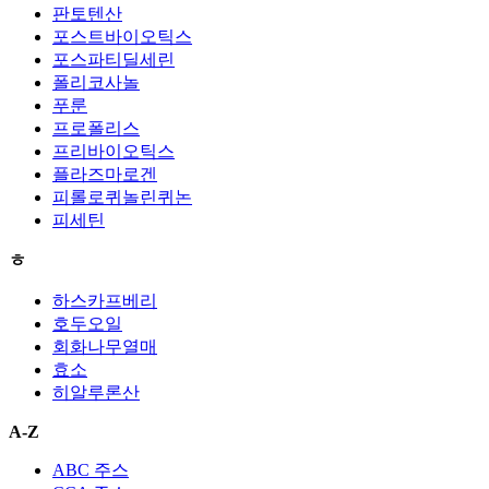
판토텐산
포스트바이오틱스
포스파티딜세린
폴리코사놀
푸룬
프로폴리스
프리바이오틱스
플라즈마로겐
피롤로퀴놀린퀴논
피세틴
ㅎ
하스카프베리
호두오일
회화나무열매
효소
히알루론산
A-Z
ABC 주스