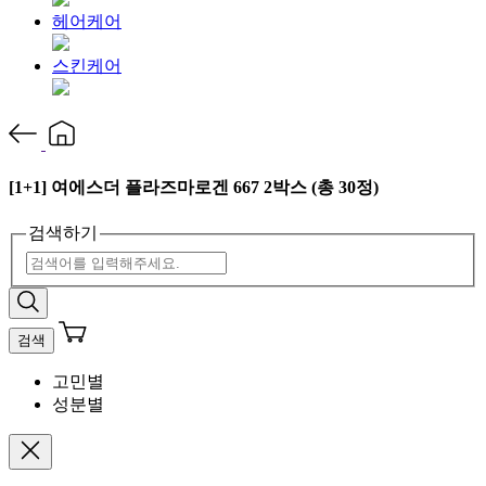
헤어케어
스킨케어
[1+1] 여에스더 플라즈마로겐 667 2박스 (총 30정)
검색하기
검색
고민별
성분별