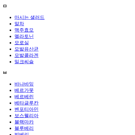
ㅁ
마시는 샐러드
말차
맥주효모
멜라토닌
모로실
모발유산균
모발콜라겐
밀크씨슬
ㅂ
바나바잎
베르가못
베르베린
베타글루칸
벤포티아민
보스웰리아
블랙마카
블루베리
빌베리