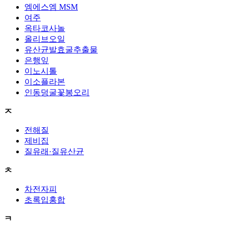
엠에스엠 MSM
여주
옥타코사놀
올리브오일
유산균발효굴추출물
은행잎
이노시톨
이소플라본
인동덩굴꽃봉오리
ㅈ
전해질
제비집
질유래·질유산균
ㅊ
차전자피
초록입홍합
ㅋ