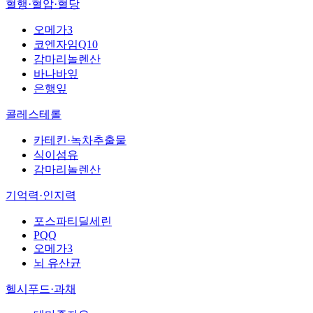
혈행·혈압·혈당
오메가3
코엔자임Q10
감마리놀렌산
바나바잎
은행잎
콜레스테롤
카테킨·녹차추출물
식이섬유
감마리놀렌산
기억력·인지력
포스파티딜세린
PQQ
오메가3
뇌 유산균
헬시푸드·과채