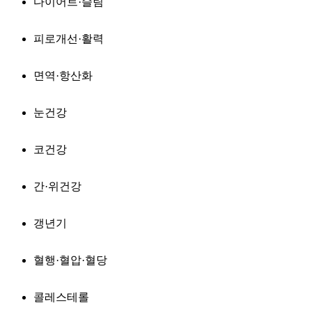
다이어트·슬림
피로개선·활력
면역·항산화
눈건강
코건강
간·위건강
갱년기
혈행·혈압·혈당
콜레스테롤