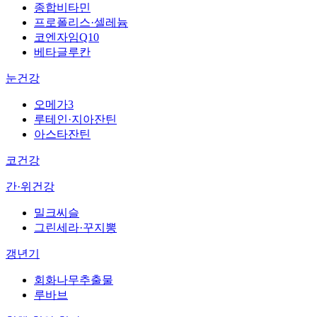
종합비타민
프로폴리스·셀레늄
코엔자임Q10
베타글루칸
눈건강
오메가3
루테인·지아잔틴
아스타잔틴
코건강
간·위건강
밀크씨슬
그린세라·꾸지뽕
갱년기
회화나무추출물
루바브