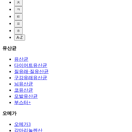
ㅊ
ㅋ
ㅌ
ㅍ
ㅎ
A-Z
유산균
유산균
다이어트유산균
질유래·질유산균
구강유래유산균
뇌유산균
코유산균
모발유산균
부스터+
오메가
오메가3
감마리놀렌산