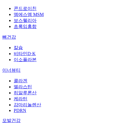
콘드로이친
엠에스엠 MSM
보스웰리아
초록입홍합
뼈건강
칼슘
비타민D·K
이소플라본
이너뷰티
콜라겐
엘라스틴
히알루론산
케라틴
감마리놀렌산
PDRN
모발건강