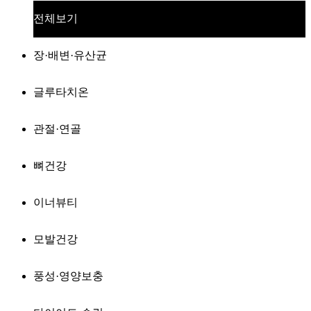
전체보기
장·배변·유산균
글루타치온
관절·연골
뼈건강
이너뷰티
모발건강
풍성·영양보충