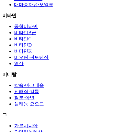
대마종자유·오일류
비타민
종합비타민
비타민B군
비타민C
비타민D
비타민K
비오틴·판토텐산
엽산
미네랄
칼슘·마그네슘
전해질·칼륨
철분·아연
셀레늄·요오드
ㄱ
가르시니아
감마리놀렌산