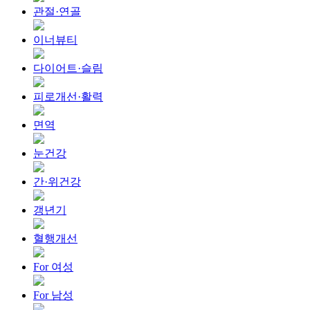
관절·연골
이너뷰티
다이어트·슬림
피로개선·활력
면역
눈건강
간·위건강
갱년기
혈행개선
For 여성
For 남성