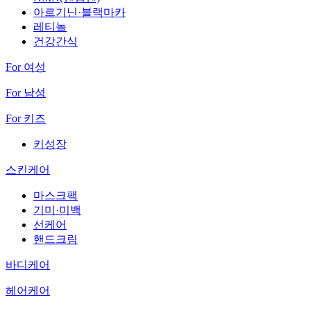
아르기닌·블랙마카
레티놀
건강간식
For 여성
For 남성
For 키즈
키성장
스킨케어
마스크팩
기미·미백
선케어
핸드크림
바디케어
헤어케어