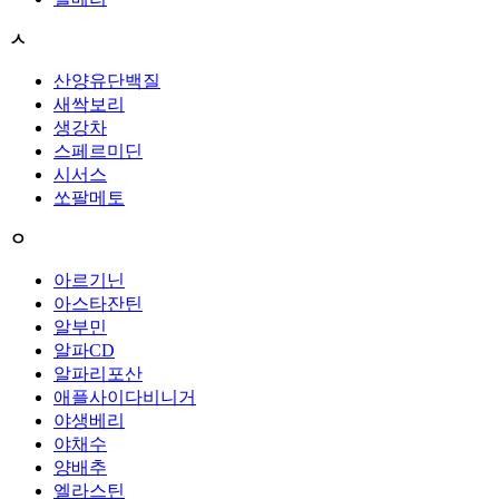
ㅅ
산양유단백질
새싹보리
생강차
스페르미딘
시서스
쏘팔메토
ㅇ
아르기닌
아스타잔틴
알부민
알파CD
알파리포산
애플사이다비니거
야생베리
야채수
양배추
엘라스틴