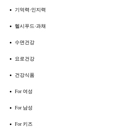
기억력·인지력
헬시푸드·과채
수면건강
요로건강
건강식품
For 여성
For 남성
For 키즈