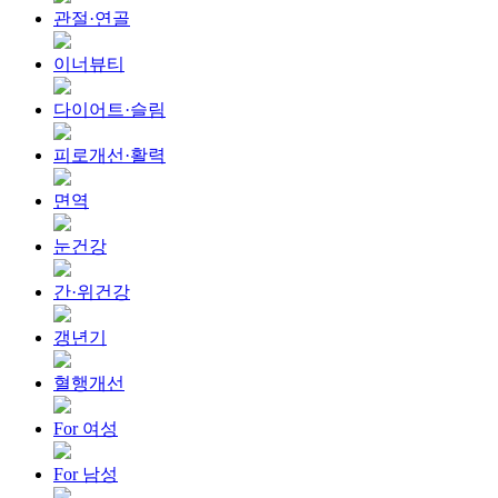
관절·연골
이너뷰티
다이어트·슬림
피로개선·활력
면역
눈건강
간·위건강
갱년기
혈행개선
For 여성
For 남성