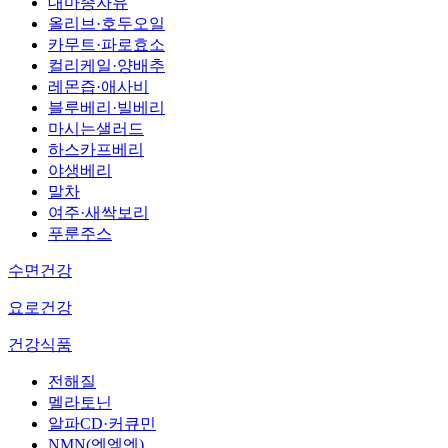
대마종자유
올리브·호두오일
카무트·파로효소
컬리케일·양배추
레몬즙·애사비
블루베리·빌베리
마시는샐러드
하스카프베리
야생베리
말차
여주·새싹보리
푸룬주스
수면건강
요로건강
건강식품
전해질
멜라토닌
알파CD·커큐민
NMN(엔엠엔)