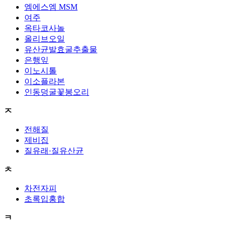
엠에스엠 MSM
여주
옥타코사놀
올리브오일
유산균발효굴추출물
은행잎
이노시톨
이소플라본
인동덩굴꽃봉오리
ㅈ
전해질
제비집
질유래·질유산균
ㅊ
차전자피
초록입홍합
ㅋ