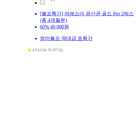
[블프특가] 여에스더 유산균 골드 Pro 2박스
(총 4개월분)
60%
49,000원
썸머블프 역대급 초특가
4.9 (리뷰 30,197개)