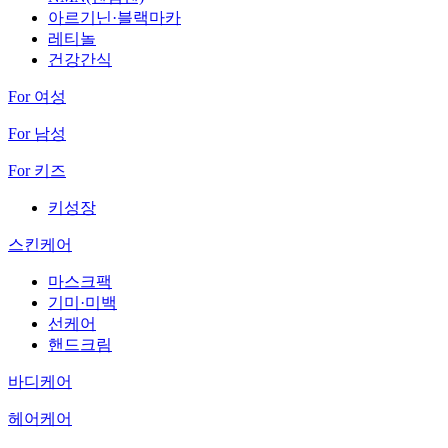
아르기닌·블랙마카
레티놀
건강간식
For 여성
For 남성
For 키즈
키성장
스킨케어
마스크팩
기미·미백
선케어
핸드크림
바디케어
헤어케어