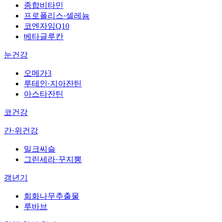
종합비타민
프로폴리스·셀레늄
코엔자임Q10
베타글루칸
눈건강
오메가3
루테인·지아잔틴
아스타잔틴
코건강
간·위건강
밀크씨슬
그린세라·꾸지뽕
갱년기
회화나무추출물
루바브