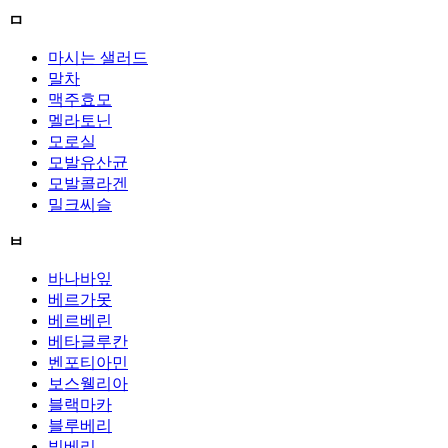
ㅁ
마시는 샐러드
말차
맥주효모
멜라토닌
모로실
모발유산균
모발콜라겐
밀크씨슬
ㅂ
바나바잎
베르가못
베르베린
베타글루칸
벤포티아민
보스웰리아
블랙마카
블루베리
빌베리