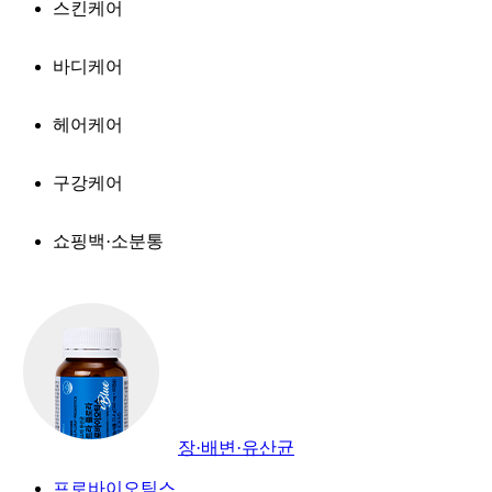
스킨케어
바디케어
헤어케어
구강케어
쇼핑백·소분통
장·배변·유산균
프로바이오틱스