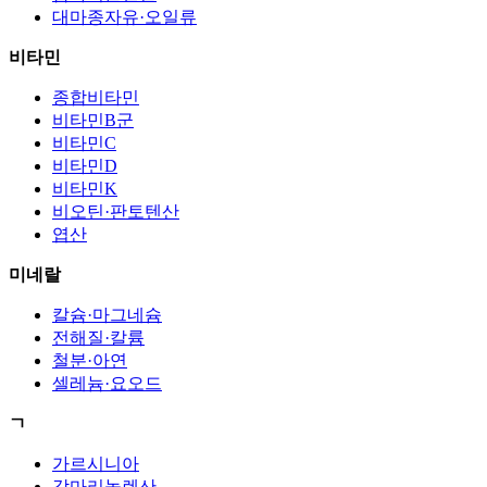
대마종자유·오일류
비타민
종합비타민
비타민B군
비타민C
비타민D
비타민K
비오틴·판토텐산
엽산
미네랄
칼슘·마그네슘
전해질·칼륨
철분·아연
셀레늄·요오드
ㄱ
가르시니아
감마리놀렌산