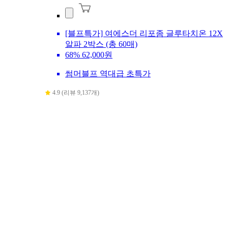
[블프특가] 여에스더 리포좀 글루타치온 12X
알파 2박스 (총 60매)
68%
62,000원
썸머블프 역대급 초특가
4.9 (리뷰 9,137개)