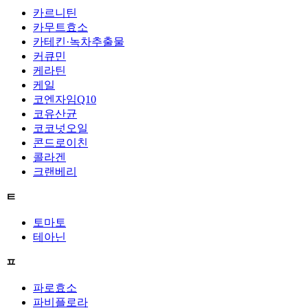
카르니틴
카무트효소
카테킨·녹차추출물
커큐민
케라틴
케일
코엔자임Q10
코유산균
코코넛오일
콘드로이친
콜라겐
크랜베리
ㅌ
토마토
테아닌
ㅍ
파로효소
파비플로라