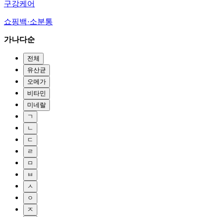
구강케어
쇼핑백·소분통
가나다순
전체
유산균
오메가
비타민
미네랄
ㄱ
ㄴ
ㄷ
ㄹ
ㅁ
ㅂ
ㅅ
ㅇ
ㅈ