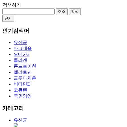
검색하기
취소
검색
닫기
인기검색어
유산균
마그네슘
오메가3
콜라겐
콘드로이친
멜라토닌
글루타치온
비타민D
코큐텐
국민영양
카테고리
유산균