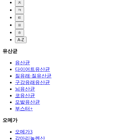
ㅊ
ㅋ
ㅌ
ㅍ
ㅎ
A-Z
유산균
유산균
다이어트유산균
질유래·질유산균
구강유래유산균
뇌유산균
코유산균
모발유산균
부스터+
오메가
오메가3
감마리놀렌산