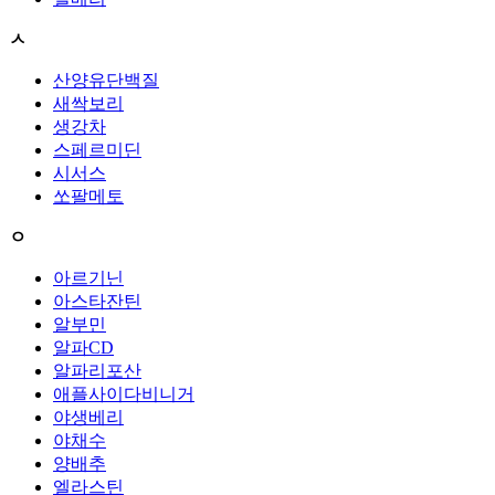
ㅅ
산양유단백질
새싹보리
생강차
스페르미딘
시서스
쏘팔메토
ㅇ
아르기닌
아스타잔틴
알부민
알파CD
알파리포산
애플사이다비니거
야생베리
야채수
양배추
엘라스틴