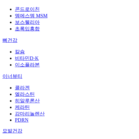
콘드로이친
엠에스엠 MSM
보스웰리아
초록입홍합
뼈건강
칼슘
비타민D·K
이소플라본
이너뷰티
콜라겐
엘라스틴
히알루론산
케라틴
감마리놀렌산
PDRN
모발건강