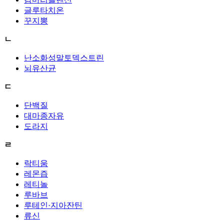
글루타치온
꾸지뽕
ㄴ
난소화성말토덱스트린
뇌유산균
ㄷ
단백질
대마종자유
도라지
ㄹ
락티움
레몬즙
레티놀
루바브
루테인·지아잔틴
류신