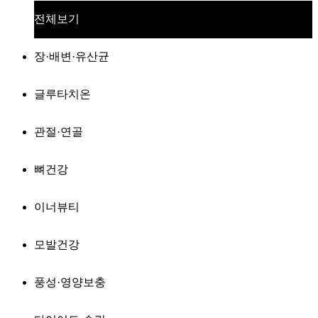
전체보기
장·배변·유산균
글루타치온
관절·연골
뼈건강
이너뷰티
모발건강
풍성·영양보충