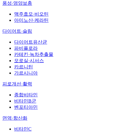
풍성·영양보충
맥주효모·비오틴
아미노산·케라틴
다이어트·슬림
다이어트유산균
파비플로라
카테킨·녹차추출물
모로실·시서스
카르니틴
가르시니아
피로개선·활력
종합비타민
비타민B군
벤포티아민
면역·항산화
비타민C