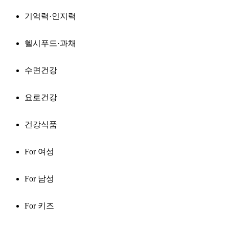
기억력·인지력
헬시푸드·과채
수면건강
요로건강
건강식품
For 여성
For 남성
For 키즈