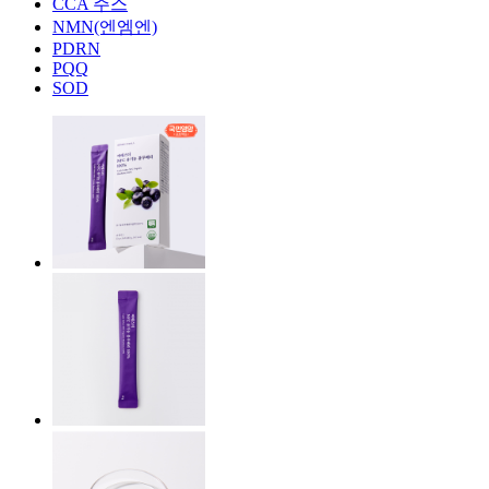
CCA 주스
NMN(엔엠엔)
PDRN
PQQ
SOD