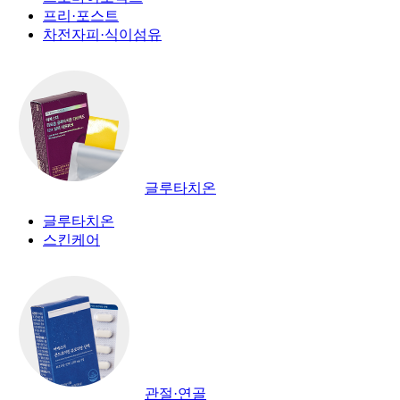
프리·포스트
차전자피·식이섬유
글루타치온
글루타치온
스킨케어
관절·연골