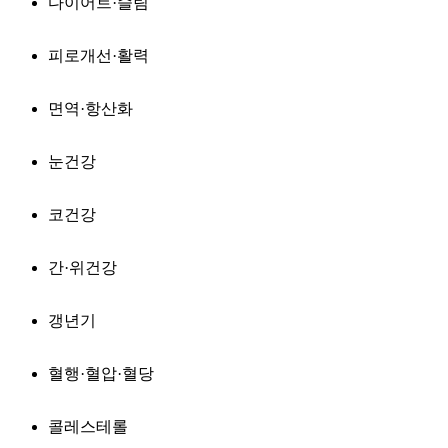
다이어트·슬림
피로개선·활력
면역·항산화
눈건강
코건강
간·위건강
갱년기
혈행·혈압·혈당
콜레스테롤