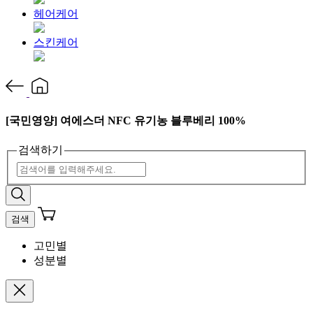
헤어케어
스킨케어
[국민영양] 여에스더 NFC 유기농 블루베리 100%
검색하기
검색
고민별
성분별