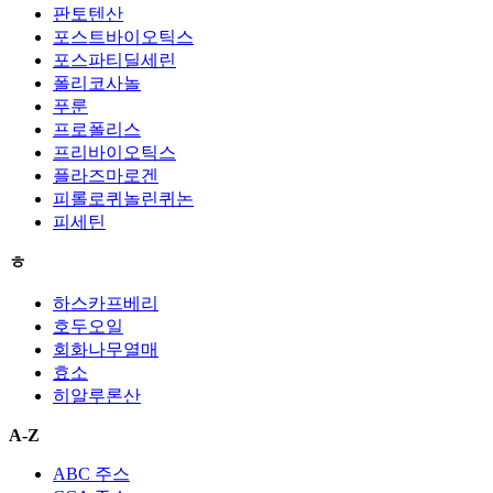
판토텐산
포스트바이오틱스
포스파티딜세린
폴리코사놀
푸룬
프로폴리스
프리바이오틱스
플라즈마로겐
피롤로퀴놀린퀴논
피세틴
ㅎ
하스카프베리
호두오일
회화나무열매
효소
히알루론산
A-Z
ABC 주스