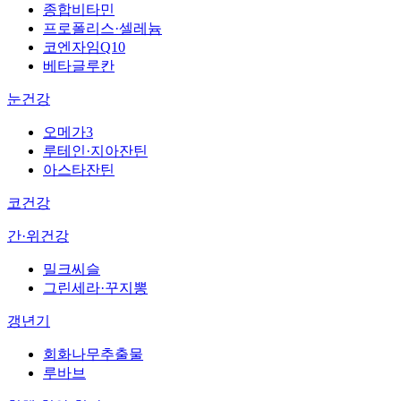
종합비타민
프로폴리스·셀레늄
코엔자임Q10
베타글루칸
눈건강
오메가3
루테인·지아잔틴
아스타잔틴
코건강
간·위건강
밀크씨슬
그린세라·꾸지뽕
갱년기
회화나무추출물
루바브