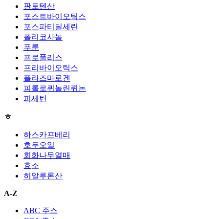
판토텐산
포스트바이오틱스
포스파티딜세린
폴리코사놀
푸룬
프로폴리스
프리바이오틱스
플라즈마로겐
피롤로퀴놀린퀴논
피세틴
ㅎ
하스카프베리
호두오일
회화나무열매
효소
히알루론산
A-Z
ABC 주스