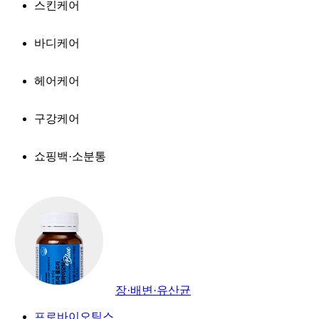
스킨케어
바디케어
헤어케어
구강케어
쇼핑백·소분통
장·배변·유산균
프로바이오틱스