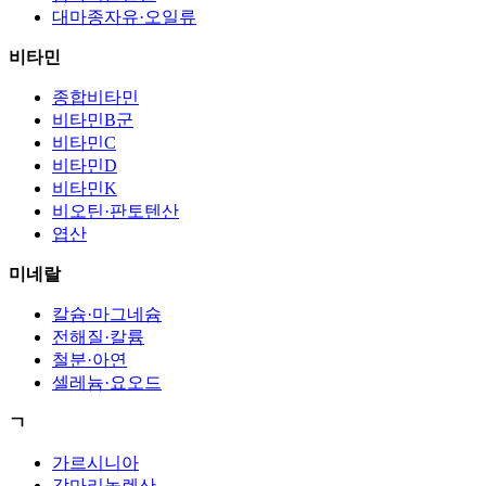
대마종자유·오일류
비타민
종합비타민
비타민B군
비타민C
비타민D
비타민K
비오틴·판토텐산
엽산
미네랄
칼슘·마그네슘
전해질·칼륨
철분·아연
셀레늄·요오드
ㄱ
가르시니아
감마리놀렌산