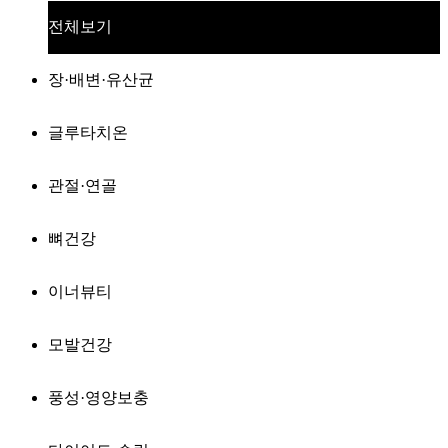
전체보기
장·배변·유산균
글루타치온
관절·연골
뼈건강
이너뷰티
모발건강
풍성·영양보충