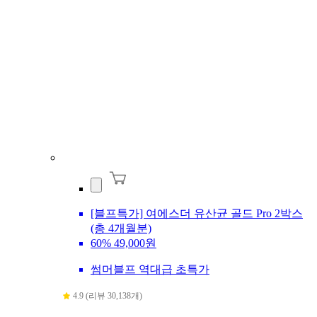
[블프특가] 여에스더 유산균 골드 Pro 2박스
(총 4개월분)
60%
49,000원
썸머블프 역대급 초특가
4.9 (리뷰 30,138개)