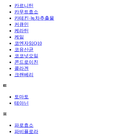
카르니틴
카무트효소
카테킨·녹차추출물
커큐민
케라틴
케일
코엔자임Q10
코유산균
코코넛오일
콘드로이친
콜라겐
크랜베리
ㅌ
토마토
테아닌
ㅍ
파로효소
파비플로라