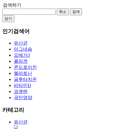
검색하기
취소
검색
닫기
인기검색어
유산균
마그네슘
오메가3
콜라겐
콘드로이친
멜라토닌
글루타치온
비타민D
코큐텐
국민영양
카테고리
유산균