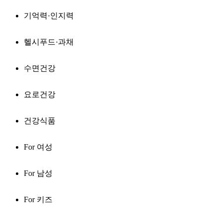
기억력·인지력
헬시푸드·과채
수면건강
요로건강
건강식품
For 여성
For 남성
For 키즈