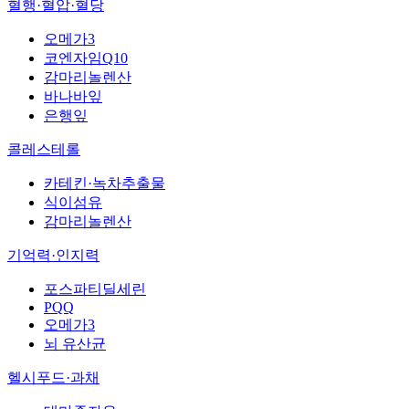
혈행·혈압·혈당
오메가3
코엔자임Q10
감마리놀렌산
바나바잎
은행잎
콜레스테롤
카테킨·녹차추출물
식이섬유
감마리놀렌산
기억력·인지력
포스파티딜세린
PQQ
오메가3
뇌 유산균
헬시푸드·과채