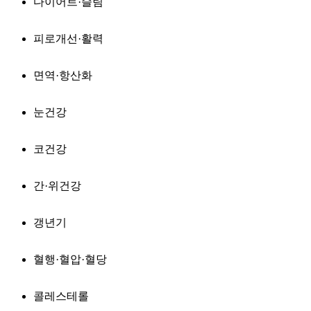
다이어트·슬림
피로개선·활력
면역·항산화
눈건강
코건강
간·위건강
갱년기
혈행·혈압·혈당
콜레스테롤