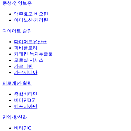
풍성·영양보충
맥주효모·비오틴
아미노산·케라틴
다이어트·슬림
다이어트유산균
파비플로라
카테킨·녹차추출물
모로실·시서스
카르니틴
가르시니아
피로개선·활력
종합비타민
비타민B군
벤포티아민
면역·항산화
비타민C