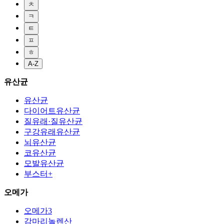
ㅊ
ㅋ
ㅌ
ㅍ
ㅎ
A-Z
유산균
유산균
다이어트유산균
질유래·질유산균
구강유래유산균
뇌유산균
코유산균
모발유산균
부스터+
오메가
오메가3
감마리놀렌산