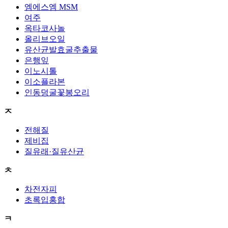
엠에스엠 MSM
여주
옥타코사놀
올리브오일
유산균발효굴추출물
은행잎
이노시톨
이소플라본
인동덩굴꽃봉오리
ㅈ
전해질
제비집
질유래·질유산균
ㅊ
차전자피
초록입홍합
ㅋ