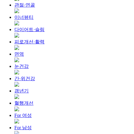
관절·연골
이너뷰티
다이어트·슬림
피로개선·활력
면역
눈건강
간·위건강
갱년기
혈행개선
For 여성
For 남성