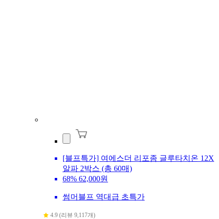
[블프특가] 여에스더 리포좀 글루타치온 12X
알파 2박스 (총 60매)
68%
62,000원
썸머블프 역대급 초특가
4.9 (리뷰 9,117개)