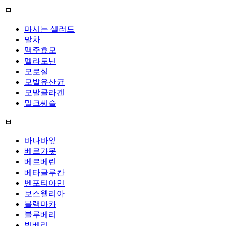
ㅁ
마시는 샐러드
말차
맥주효모
멜라토닌
모로실
모발유산균
모발콜라겐
밀크씨슬
ㅂ
바나바잎
베르가못
베르베린
베타글루칸
벤포티아민
보스웰리아
블랙마카
블루베리
빌베리