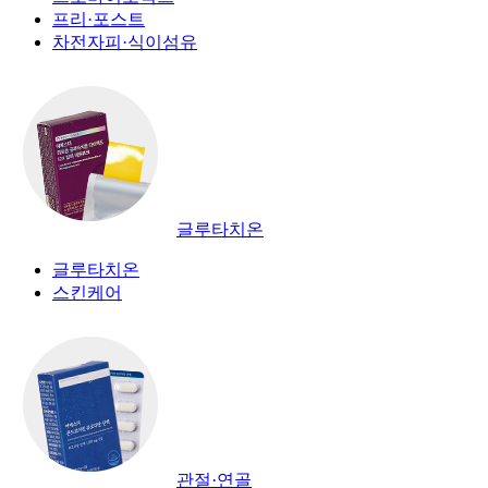
프리·포스트
차전자피·식이섬유
글루타치온
글루타치온
스킨케어
관절·연골