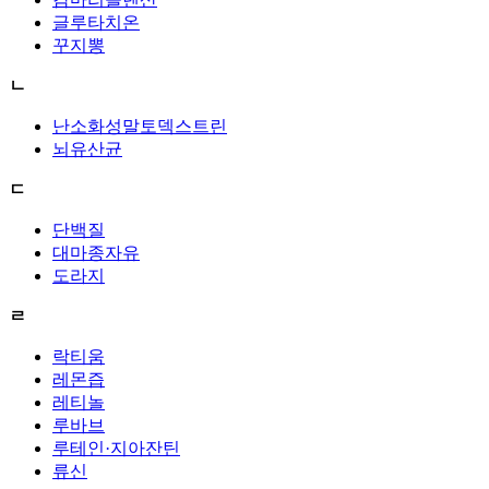
글루타치온
꾸지뽕
ㄴ
난소화성말토덱스트린
뇌유산균
ㄷ
단백질
대마종자유
도라지
ㄹ
락티움
레몬즙
레티놀
루바브
루테인·지아잔틴
류신