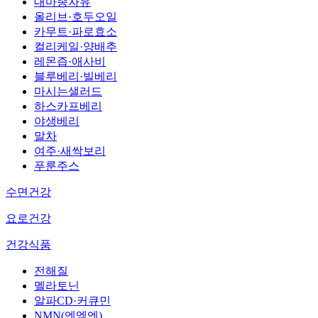
대마종자유
올리브·호두오일
카무트·파로효소
컬리케일·양배추
레몬즙·애사비
블루베리·빌베리
마시는샐러드
하스카프베리
야생베리
말차
여주·새싹보리
푸룬주스
수면건강
요로건강
건강식품
전해질
멜라토닌
알파CD·커큐민
NMN(엔엠엔)