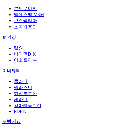
콘드로이친
엠에스엠 MSM
보스웰리아
초록입홍합
뼈건강
칼슘
비타민D·K
이소플라본
이너뷰티
콜라겐
엘라스틴
히알루론산
케라틴
감마리놀렌산
PDRN
모발건강