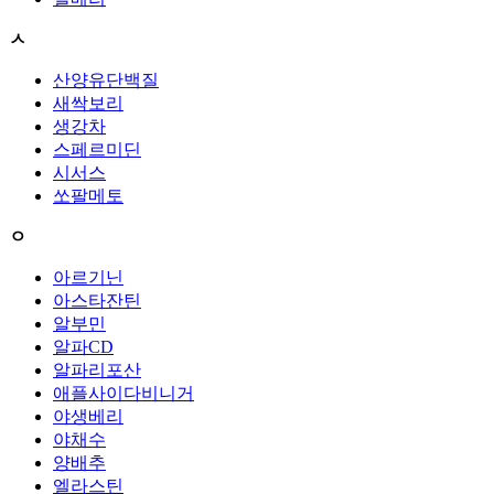
ㅅ
산양유단백질
새싹보리
생강차
스페르미딘
시서스
쏘팔메토
ㅇ
아르기닌
아스타잔틴
알부민
알파CD
알파리포산
애플사이다비니거
야생베리
야채수
양배추
엘라스틴