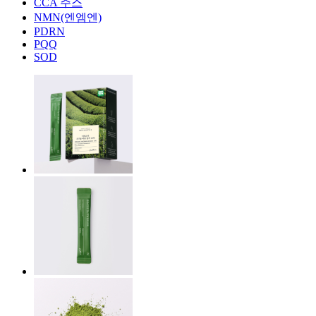
CCA 주스
NMN(엔엠엔)
PDRN
PQQ
SOD