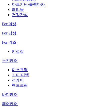
아르기닌·블랙마카
레티놀
건강간식
For 여성
For 남성
For 키즈
키성장
스킨케어
마스크팩
기미·미백
선케어
핸드크림
바디케어
헤어케어