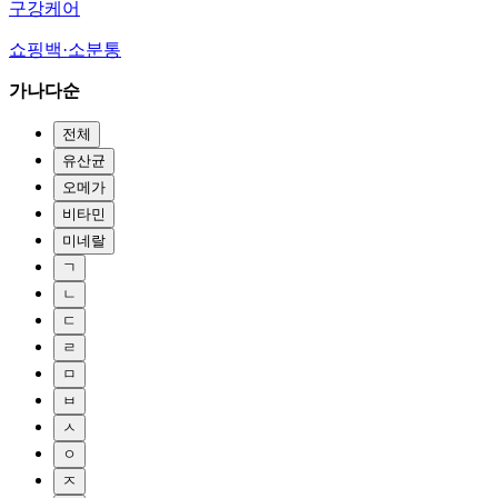
구강케어
쇼핑백·소분통
가나다순
전체
유산균
오메가
비타민
미네랄
ㄱ
ㄴ
ㄷ
ㄹ
ㅁ
ㅂ
ㅅ
ㅇ
ㅈ