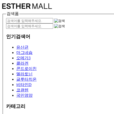
검색폼
인기검색어
유산균
마그네슘
오메가3
콜라겐
콘드로이친
멜라토닌
글루타치온
비타민D
코큐텐
국민영양
카테고리