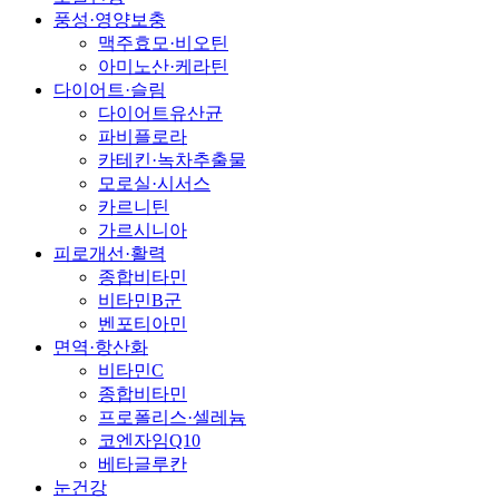
풍성·영양보충
맥주효모·비오틴
아미노산·케라틴
다이어트·슬림
다이어트유산균
파비플로라
카테킨·녹차추출물
모로실·시서스
카르니틴
가르시니아
피로개선·활력
종합비타민
비타민B군
벤포티아민
면역·항산화
비타민C
종합비타민
프로폴리스·셀레늄
코엔자임Q10
베타글루칸
눈건강