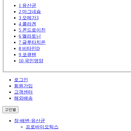
1
유산균
2
마그네슘
3
오메가3
4
콜라겐
5
콘드로이친
6
멜라토닌
7
글루타치온
8
비타민D
9
코큐텐
10
국민영양
로그인
회원가입
고객센터
해외배송
고민별
장·배변·유산균
프로바이오틱스