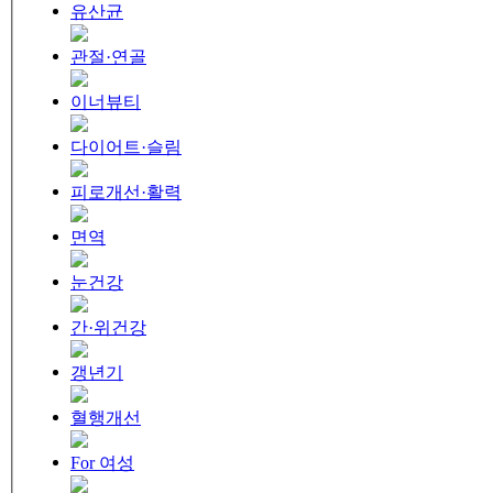
유산균
관절·연골
이너뷰티
다이어트·슬림
피로개선·활력
면역
눈건강
간·위건강
갱년기
혈행개선
For 여성