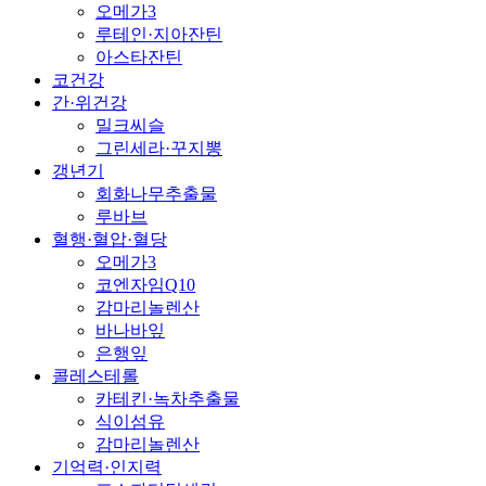
오메가3
루테인·지아잔틴
아스타잔틴
코건강
간·위건강
밀크씨슬
그린세라·꾸지뽕
갱년기
회화나무추출물
루바브
혈행·혈압·혈당
오메가3
코엔자임Q10
감마리놀렌산
바나바잎
은행잎
콜레스테롤
카테킨·녹차추출물
식이섬유
감마리놀렌산
기억력·인지력