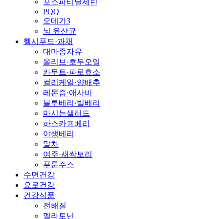
포스파티딜세린
PQQ
오메가3
뇌 유산균
헬시푸드·과채
대마종자유
올리브·호두오일
카무트·파로효소
컬리케일·양배추
레몬즙·애사비
블루베리·빌베리
마시는샐러드
하스카프베리
야생베리
말차
여주·새싹보리
푸룬주스
수면건강
요로건강
건강식품
전해질
멜라토닌