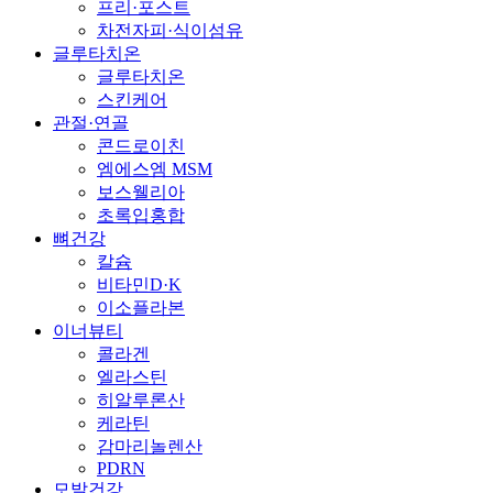
프리·포스트
차전자피·식이섬유
글루타치온
글루타치온
스킨케어
관절·연골
콘드로이친
엠에스엠 MSM
보스웰리아
초록입홍합
뼈건강
칼슘
비타민D·K
이소플라본
이너뷰티
콜라겐
엘라스틴
히알루론산
케라틴
감마리놀렌산
PDRN
모발건강