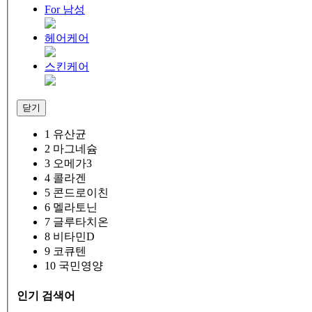
For 남성
헤어케어
스킨케어
닫기
1
유산균
2
마그네슘
3
오메가3
4
콜라겐
5
콘드로이친
6
멜라토닌
7
글루타치온
8
비타민D
9
코큐텐
10
국민영양
인기 검색어