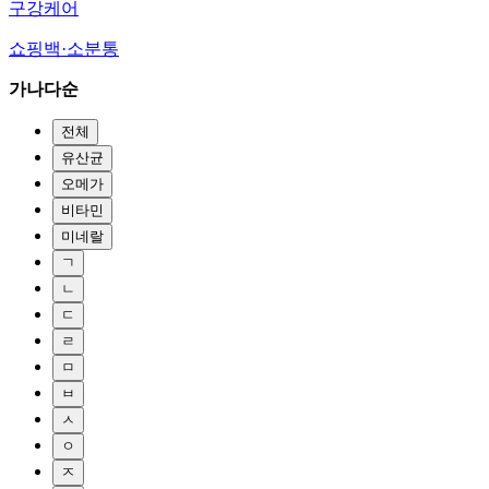
구강케어
쇼핑백·소분통
가나다순
전체
유산균
오메가
비타민
미네랄
ㄱ
ㄴ
ㄷ
ㄹ
ㅁ
ㅂ
ㅅ
ㅇ
ㅈ