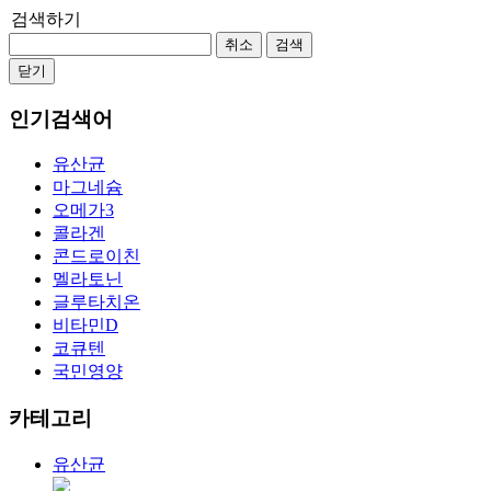
검색하기
취소
검색
닫기
인기검색어
유산균
마그네슘
오메가3
콜라겐
콘드로이친
멜라토닌
글루타치온
비타민D
코큐텐
국민영양
카테고리
유산균