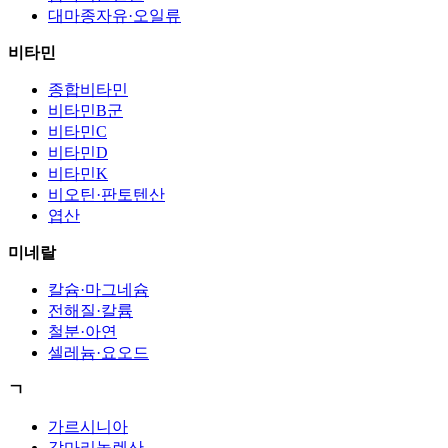
대마종자유·오일류
비타민
종합비타민
비타민B군
비타민C
비타민D
비타민K
비오틴·판토텐산
엽산
미네랄
칼슘·마그네슘
전해질·칼륨
철분·아연
셀레늄·요오드
ㄱ
가르시니아
감마리놀렌산