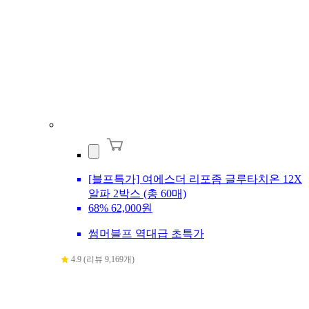
[블프특가] 여에스더 리포좀 글루타치온 12X
알파 2박스 (총 60매)
68%
62,000원
썸머블프 역대급 초특가
4.9 (리뷰 9,169개)