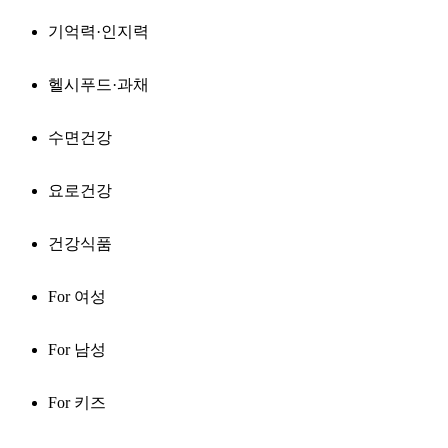
기억력·인지력
헬시푸드·과채
수면건강
요로건강
건강식품
For 여성
For 남성
For 키즈