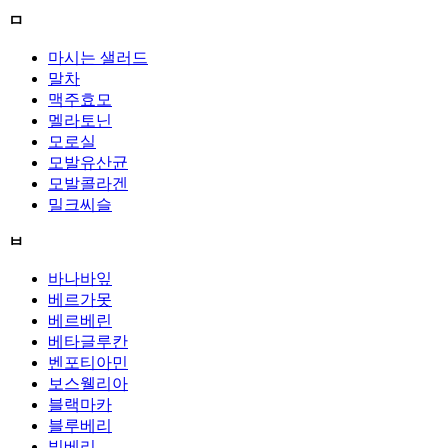
ㅁ
마시는 샐러드
말차
맥주효모
멜라토닌
모로실
모발유산균
모발콜라겐
밀크씨슬
ㅂ
바나바잎
베르가못
베르베린
베타글루칸
벤포티아민
보스웰리아
블랙마카
블루베리
빌베리