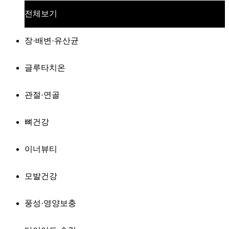
전체보기
장·배변·유산균
글루타치온
관절·연골
뼈건강
이너뷰티
모발건강
풍성·영양보충