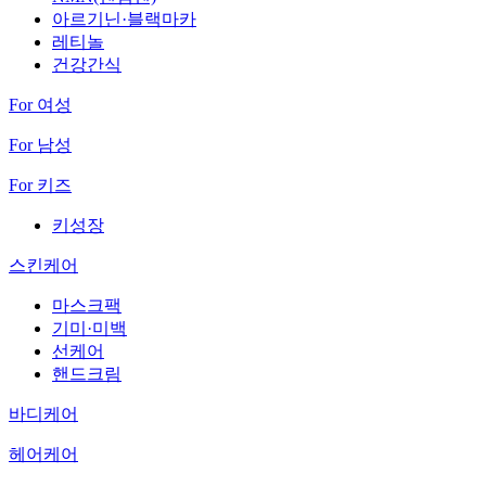
아르기닌·블랙마카
레티놀
건강간식
For 여성
For 남성
For 키즈
키성장
스킨케어
마스크팩
기미·미백
선케어
핸드크림
바디케어
헤어케어