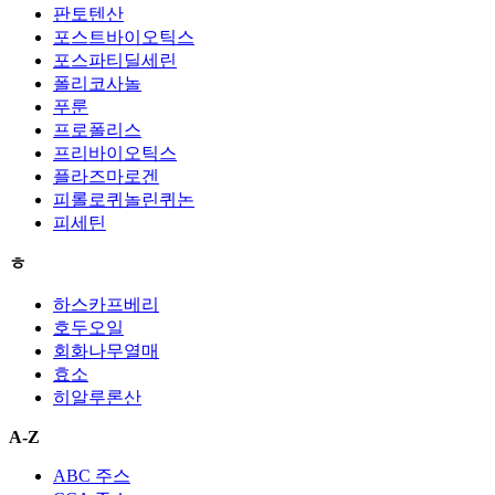
판토텐산
포스트바이오틱스
포스파티딜세린
폴리코사놀
푸룬
프로폴리스
프리바이오틱스
플라즈마로겐
피롤로퀴놀린퀴논
피세틴
ㅎ
하스카프베리
호두오일
회화나무열매
효소
히알루론산
A-Z
ABC 주스