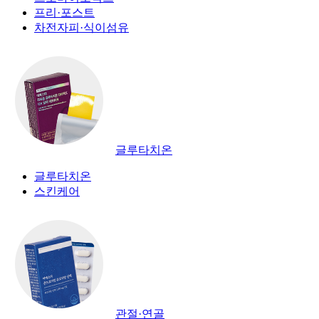
프리·포스트
차전자피·식이섬유
글루타치온
글루타치온
스킨케어
관절·연골