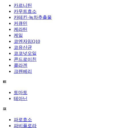
카르니틴
카무트효소
카테킨·녹차추출물
커큐민
케라틴
케일
코엔자임Q10
코유산균
코코넛오일
콘드로이친
콜라겐
크랜베리
ㅌ
토마토
테아닌
ㅍ
파로효소
파비플로라