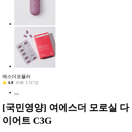
에스더포뮬러
4.8
리뷰 3,317건
[국민영양] 여에스더 모로실 다
이어트 C3G