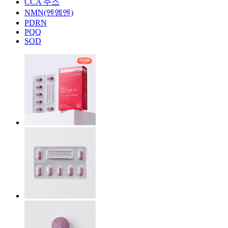
CCA 주스
NMN(엔엠엔)
PDRN
PQQ
SOD