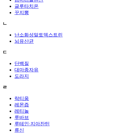
글루타치온
꾸지뽕
ㄴ
난소화성말토덱스트린
뇌유산균
ㄷ
단백질
대마종자유
도라지
ㄹ
락티움
레몬즙
레티놀
루바브
루테인·지아잔틴
류신