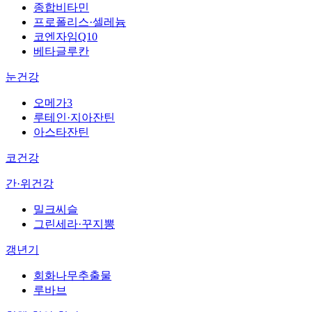
종합비타민
프로폴리스·셀레늄
코엔자임Q10
베타글루칸
눈건강
오메가3
루테인·지아잔틴
아스타잔틴
코건강
간·위건강
밀크씨슬
그린세라·꾸지뽕
갱년기
회화나무추출물
루바브