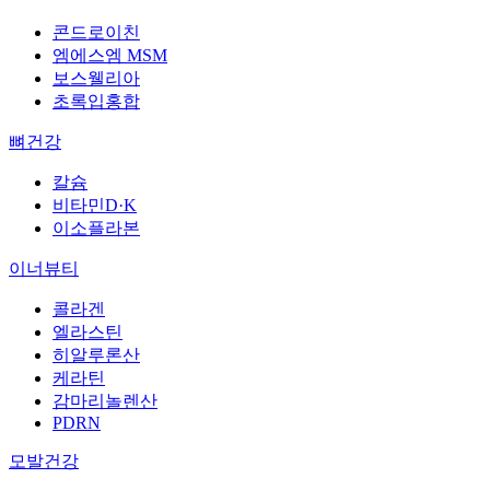
콘드로이친
엠에스엠 MSM
보스웰리아
초록입홍합
뼈건강
칼슘
비타민D·K
이소플라본
이너뷰티
콜라겐
엘라스틴
히알루론산
케라틴
감마리놀렌산
PDRN
모발건강