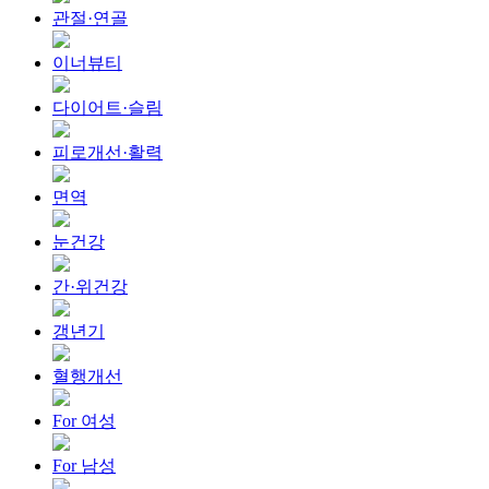
관절·연골
이너뷰티
다이어트·슬림
피로개선·활력
면역
눈건강
간·위건강
갱년기
혈행개선
For 여성
For 남성