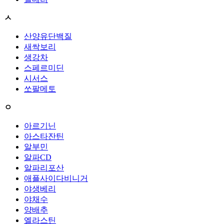
ㅅ
산양유단백질
새싹보리
생강차
스페르미딘
시서스
쏘팔메토
ㅇ
아르기닌
아스타잔틴
알부민
알파CD
알파리포산
애플사이다비니거
야생베리
야채수
양배추
엘라스틴