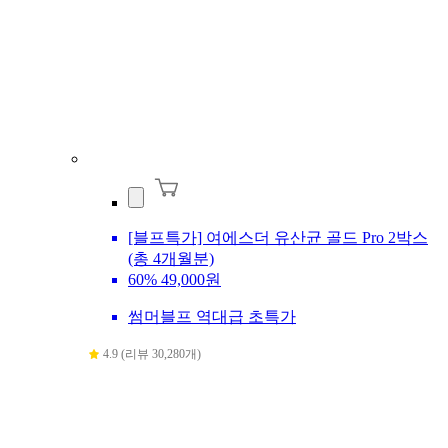
[블프특가] 여에스더 유산균 골드 Pro 2박스
(총 4개월분)
60%
49,000원
썸머블프 역대급 초특가
4.9 (리뷰 30,280개)