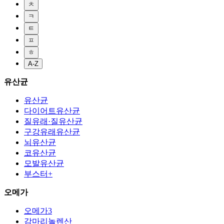
ㅊ
ㅋ
ㅌ
ㅍ
ㅎ
A-Z
유산균
유산균
다이어트유산균
질유래·질유산균
구강유래유산균
뇌유산균
코유산균
모발유산균
부스터+
오메가
오메가3
감마리놀렌산