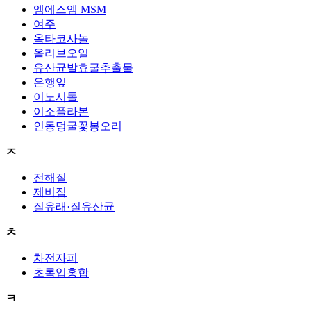
엠에스엠 MSM
여주
옥타코사놀
올리브오일
유산균발효굴추출물
은행잎
이노시톨
이소플라본
인동덩굴꽃봉오리
ㅈ
전해질
제비집
질유래·질유산균
ㅊ
차전자피
초록입홍합
ㅋ