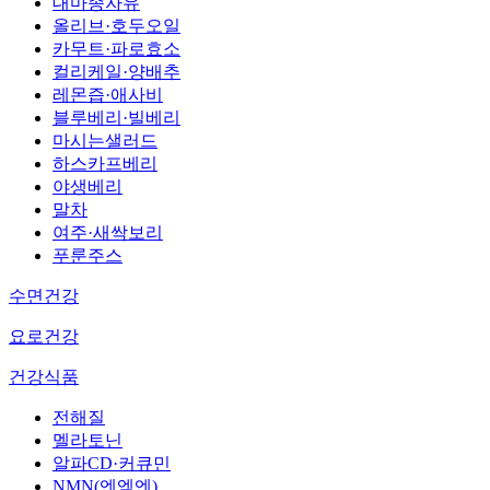
대마종자유
올리브·호두오일
카무트·파로효소
컬리케일·양배추
레몬즙·애사비
블루베리·빌베리
마시는샐러드
하스카프베리
야생베리
말차
여주·새싹보리
푸룬주스
수면건강
요로건강
건강식품
전해질
멜라토닌
알파CD·커큐민
NMN(엔엠엔)