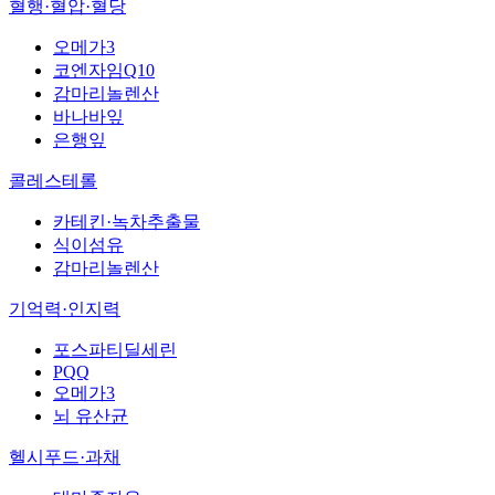
혈행·혈압·혈당
오메가3
코엔자임Q10
감마리놀렌산
바나바잎
은행잎
콜레스테롤
카테킨·녹차추출물
식이섬유
감마리놀렌산
기억력·인지력
포스파티딜세린
PQQ
오메가3
뇌 유산균
헬시푸드·과채