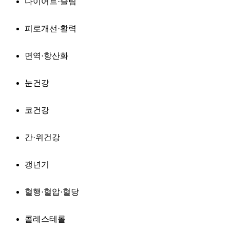
다이어트·슬림
피로개선·활력
면역·항산화
눈건강
코건강
간·위건강
갱년기
혈행·혈압·혈당
콜레스테롤