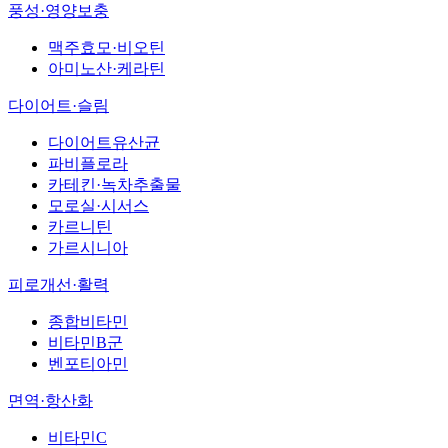
풍성·영양보충
맥주효모·비오틴
아미노산·케라틴
다이어트·슬림
다이어트유산균
파비플로라
카테킨·녹차추출물
모로실·시서스
카르니틴
가르시니아
피로개선·활력
종합비타민
비타민B군
벤포티아민
면역·항산화
비타민C