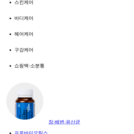
스킨케어
바디케어
헤어케어
구강케어
쇼핑백·소분통
장·배변·유산균
프로바이오틱스