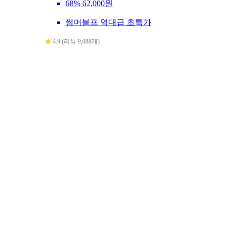
68%
62,000원
썸머블프 역대급 초특가
4.9 (리뷰 9,088개)