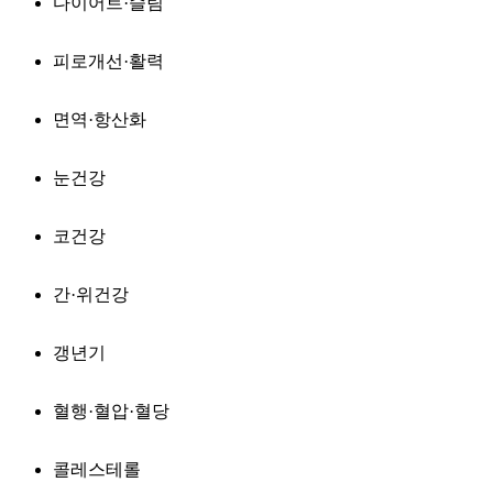
다이어트·슬림
피로개선·활력
면역·항산화
눈건강
코건강
간·위건강
갱년기
혈행·혈압·혈당
콜레스테롤