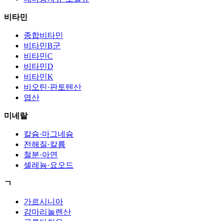
비타민
종합비타민
비타민B군
비타민C
비타민D
비타민K
비오틴·판토텐산
엽산
미네랄
칼슘·마그네슘
전해질·칼륨
철분·아연
셀레늄·요오드
ㄱ
가르시니아
감마리놀렌산