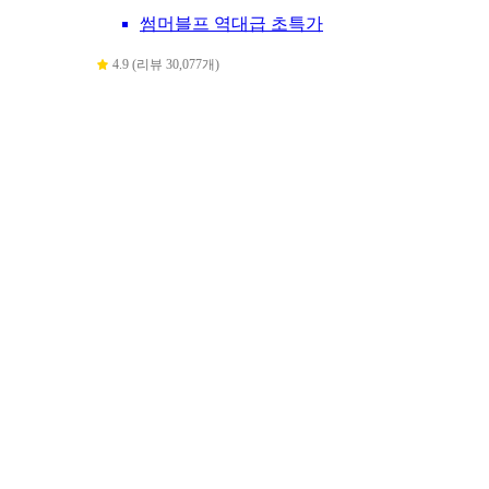
썸머블프 역대급 초특가
4.9 (리뷰 30,077개)