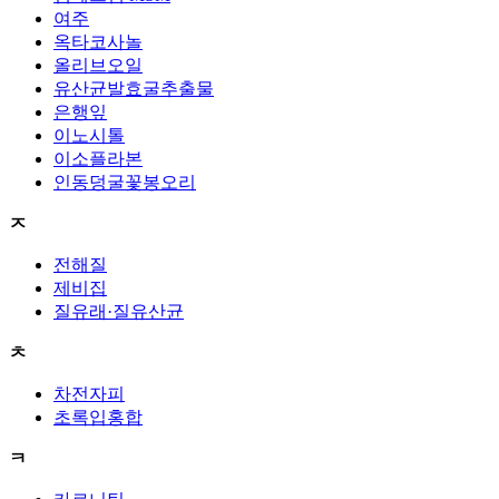
여주
옥타코사놀
올리브오일
유산균발효굴추출물
은행잎
이노시톨
이소플라본
인동덩굴꽃봉오리
ㅈ
전해질
제비집
질유래·질유산균
ㅊ
차전자피
초록입홍합
ㅋ