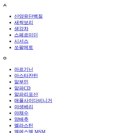
ㅅ
산양유단백질
새싹보리
생강차
스페르미딘
시서스
쏘팔메토
ㅇ
아르기닌
아스타잔틴
알부민
알파CD
알파리포산
애플사이다비니거
야생베리
야채수
양배추
엘라스틴
엠에스엠 MSM