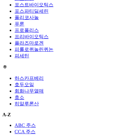
포스트바이오틱스
포스파티딜세린
폴리코사놀
푸룬
프로폴리스
프리바이오틱스
플라즈마로겐
피롤로퀴놀린퀴논
피세틴
ㅎ
하스카프베리
호두오일
회화나무열매
효소
히알루론산
A-Z
ABC 주스
CCA 주스