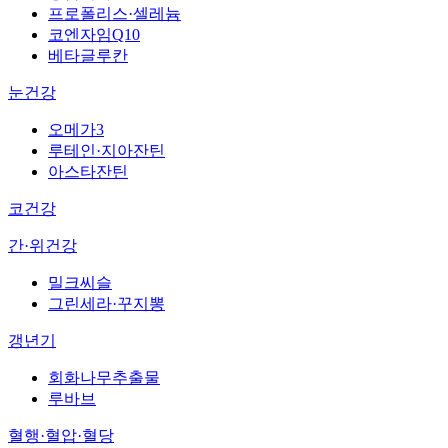
프로폴리스·셀레늄
코엔자임Q10
베타글루칸
눈건강
오메가3
루테인·지아잔틴
아스타잔틴
코건강
간·위건강
밀크씨슬
그린세라·꾸지뽕
갱년기
회화나무추출물
루바브
혈행·혈압·혈당