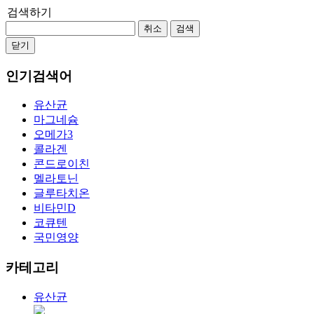
검색하기
취소
검색
닫기
인기검색어
유산균
마그네슘
오메가3
콜라겐
콘드로이친
멜라토닌
글루타치온
비타민D
코큐텐
국민영양
카테고리
유산균