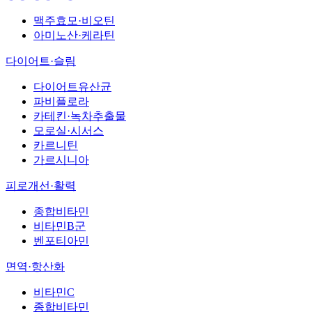
맥주효모·비오틴
아미노산·케라틴
다이어트·슬림
다이어트유산균
파비플로라
카테킨·녹차추출물
모로실·시서스
카르니틴
가르시니아
피로개선·활력
종합비타민
비타민B군
벤포티아민
면역·항산화
비타민C
종합비타민