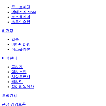
콘드로이친
엠에스엠 MSM
보스웰리아
초록입홍합
뼈건강
칼슘
비타민D·K
이소플라본
이너뷰티
콜라겐
엘라스틴
히알루론산
케라틴
감마리놀렌산
모발건강
풍성·영양보충