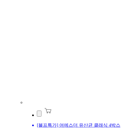
[블프특가] 여에스더 유산균 클래식 4박스