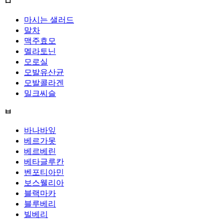
ㅁ
마시는 샐러드
말차
맥주효모
멜라토닌
모로실
모발유산균
모발콜라겐
밀크씨슬
ㅂ
바나바잎
베르가못
베르베린
베타글루칸
벤포티아민
보스웰리아
블랙마카
블루베리
빌베리