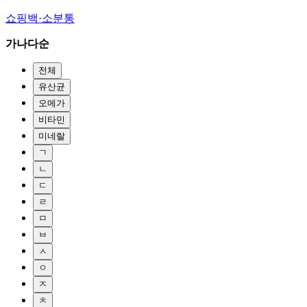
쇼핑백·소분통
가나다순
전체
유산균
오메가
비타민
미네랄
ㄱ
ㄴ
ㄷ
ㄹ
ㅁ
ㅂ
ㅅ
ㅇ
ㅈ
ㅊ