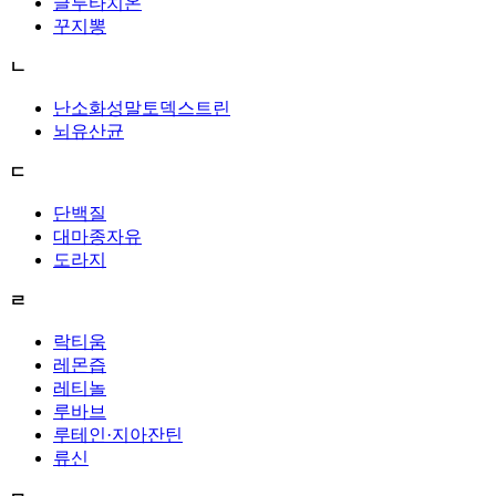
글루타치온
꾸지뽕
ㄴ
난소화성말토덱스트린
뇌유산균
ㄷ
단백질
대마종자유
도라지
ㄹ
락티움
레몬즙
레티놀
루바브
루테인·지아잔틴
류신