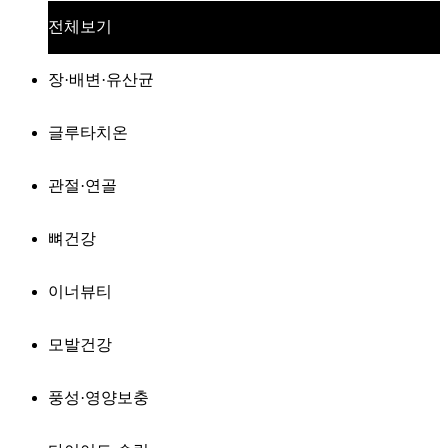
전체보기
장·배변·유산균
글루타치온
관절·연골
뼈건강
이너뷰티
모발건강
풍성·영양보충