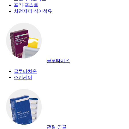
프리·포스트
차전자피·식이섬유
글루타치온
글루타치온
스킨케어
관절·연골