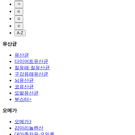
ㅋ
ㅌ
ㅍ
ㅎ
A-Z
유산균
유산균
다이어트유산균
질유래·질유산균
구강유래유산균
뇌유산균
코유산균
모발유산균
부스터+
오메가
오메가3
감마리놀렌산
대마종자유·오일류