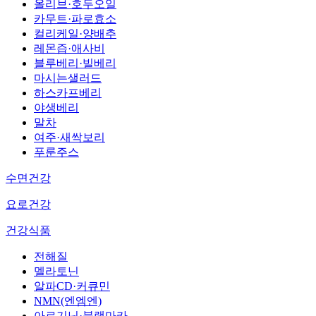
올리브·호두오일
카무트·파로효소
컬리케일·양배추
레몬즙·애사비
블루베리·빌베리
마시는샐러드
하스카프베리
야생베리
말차
여주·새싹보리
푸룬주스
수면건강
요로건강
건강식품
전해질
멜라토닌
알파CD·커큐민
NMN(엔엠엔)
아르기닌·블랙마카