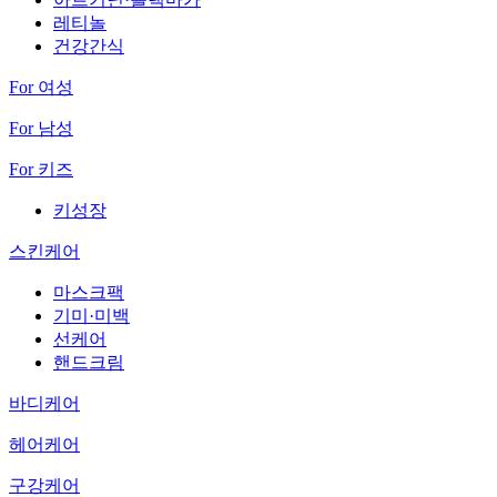
레티놀
건강간식
For 여성
For 남성
For 키즈
키성장
스킨케어
마스크팩
기미·미백
선케어
핸드크림
바디케어
헤어케어
구강케어