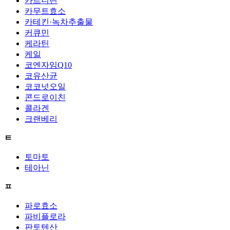
카르니틴
카무트효소
카테킨·녹차추출물
커큐민
케라틴
케일
코엔자임Q10
코유산균
코코넛오일
콘드로이친
콜라겐
크랜베리
ㅌ
토마토
테아닌
ㅍ
파로효소
파비플로라
판토텐산