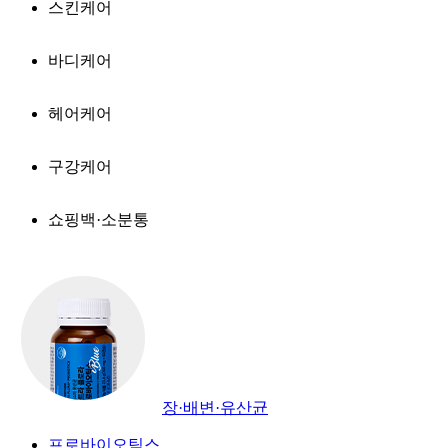
스킨케어
바디케어
헤어케어
구강케어
쇼핑백·소분통
장·배변·유산균
프로바이오틱스