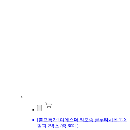
[블프특가] 여에스더 리포좀 글루타치온 12X
알파 2박스 (총 60매)