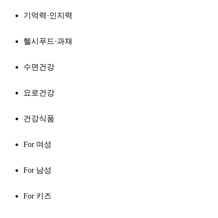
기억력·인지력
헬시푸드·과채
수면건강
요로건강
건강식품
For 여성
For 남성
For 키즈