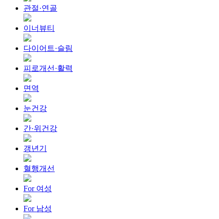
관절·연골
이너뷰티
다이어트·슬림
피로개선·활력
면역
눈건강
간·위건강
갱년기
혈행개선
For 여성
For 남성