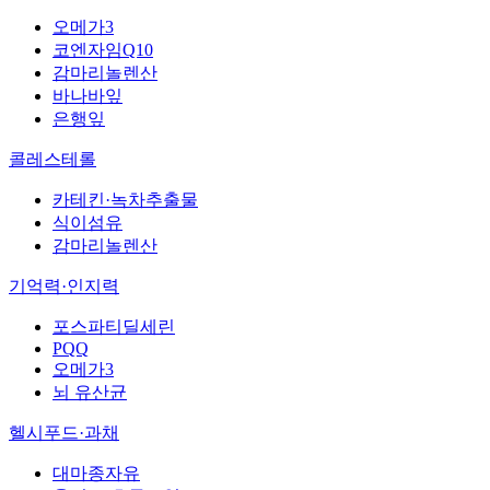
오메가3
코엔자임Q10
감마리놀렌산
바나바잎
은행잎
콜레스테롤
카테킨·녹차추출물
식이섬유
감마리놀렌산
기억력·인지력
포스파티딜세린
PQQ
오메가3
뇌 유산균
헬시푸드·과채
대마종자유