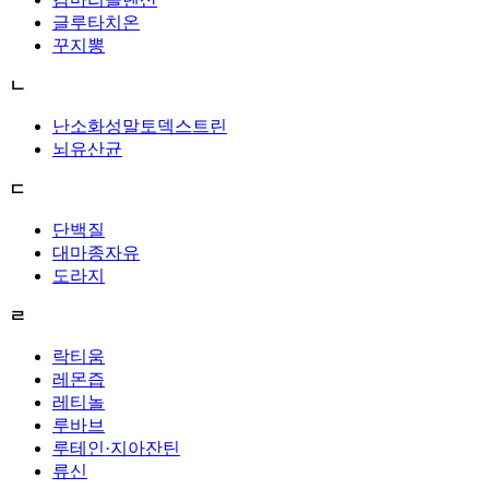
글루타치온
꾸지뽕
ㄴ
난소화성말토덱스트린
뇌유산균
ㄷ
단백질
대마종자유
도라지
ㄹ
락티움
레몬즙
레티놀
루바브
루테인·지아잔틴
류신