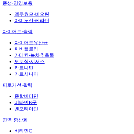
풍성·영양보충
맥주효모·비오틴
아미노산·케라틴
다이어트·슬림
다이어트유산균
파비플로라
카테킨·녹차추출물
모로실·시서스
카르니틴
가르시니아
피로개선·활력
종합비타민
비타민B군
벤포티아민
면역·항산화
비타민C