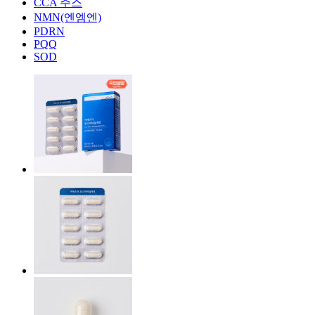
CCA 주스
NMN(엔엠엔)
PDRN
PQQ
SOD