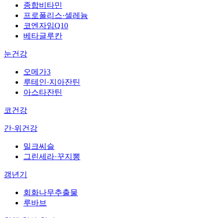
종합비타민
프로폴리스·셀레늄
코엔자임Q10
베타글루칸
눈건강
오메가3
루테인·지아잔틴
아스타잔틴
코건강
간·위건강
밀크씨슬
그린세라·꾸지뽕
갱년기
회화나무추출물
루바브