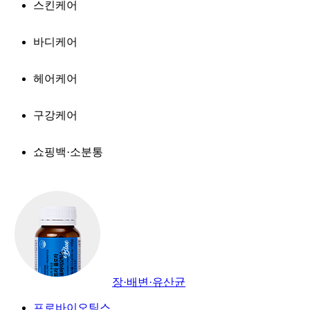
스킨케어
바디케어
헤어케어
구강케어
쇼핑백·소분통
장·배변·유산균
프로바이오틱스