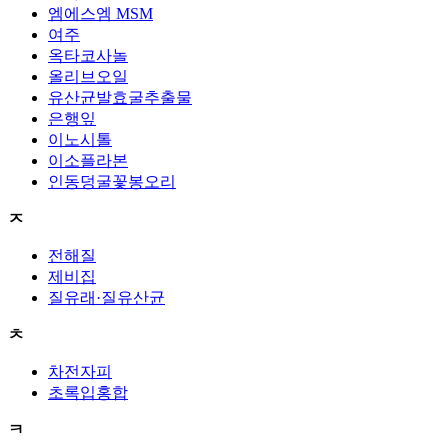
엠에스엠 MSM
여주
옥타코사놀
올리브오일
유산균발효굴추출물
은행잎
이노시톨
이소플라본
인동덩굴꽃봉오리
ㅈ
전해질
제비집
질유래·질유산균
ㅊ
차전자피
초록입홍합
ㅋ