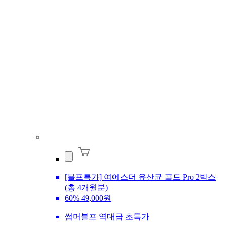
[블프특가] 여에스더 유산균 골드 Pro 2박스
(총 4개월분)
60%
49,000원
썸머블프 역대급 초특가