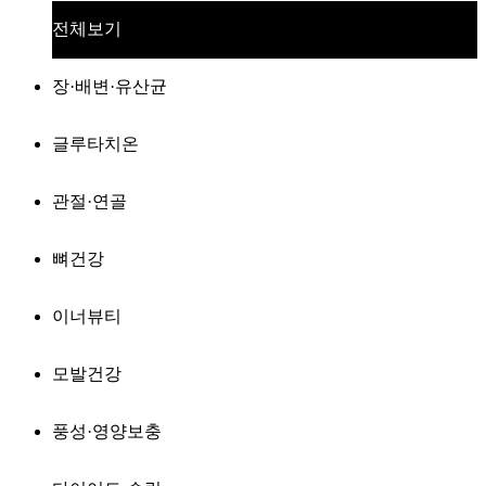
전체보기
장·배변·유산균
글루타치온
관절·연골
뼈건강
이너뷰티
모발건강
풍성·영양보충