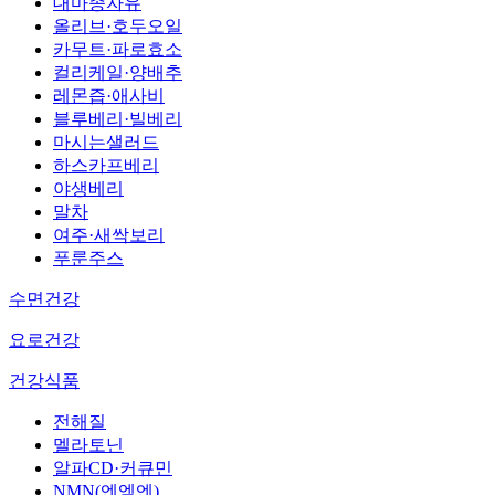
대마종자유
올리브·호두오일
카무트·파로효소
컬리케일·양배추
레몬즙·애사비
블루베리·빌베리
마시는샐러드
하스카프베리
야생베리
말차
여주·새싹보리
푸룬주스
수면건강
요로건강
건강식품
전해질
멜라토닌
알파CD·커큐민
NMN(엔엠엔)