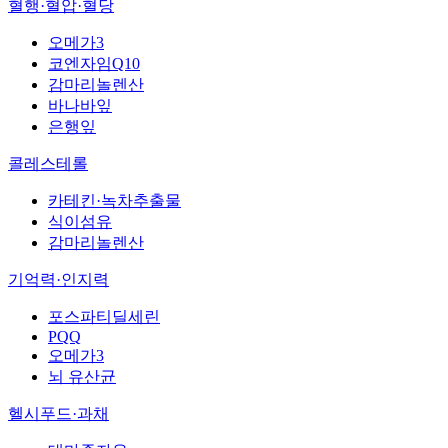
혈행·혈압·혈당
오메가3
코엔자임Q10
감마리놀렌산
바나바잎
은행잎
콜레스테롤
카테킨·녹차추출물
식이섬유
감마리놀렌산
기억력·인지력
포스파티딜세린
PQQ
오메가3
뇌 유산균
헬시푸드·과채