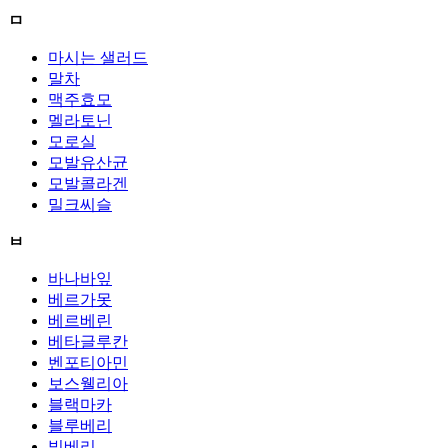
ㅁ
마시는 샐러드
말차
맥주효모
멜라토닌
모로실
모발유산균
모발콜라겐
밀크씨슬
ㅂ
바나바잎
베르가못
베르베린
베타글루칸
벤포티아민
보스웰리아
블랙마카
블루베리
빌베리