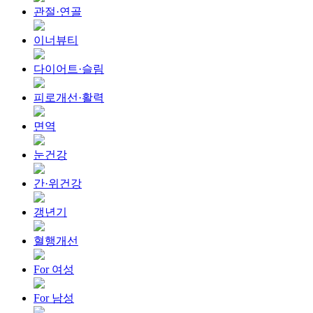
관절·연골
이너뷰티
다이어트·슬림
피로개선·활력
면역
눈건강
간·위건강
갱년기
혈행개선
For 여성
For 남성