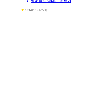
썸머블프 역대급 초특가
4.9 (리뷰 9,126개)