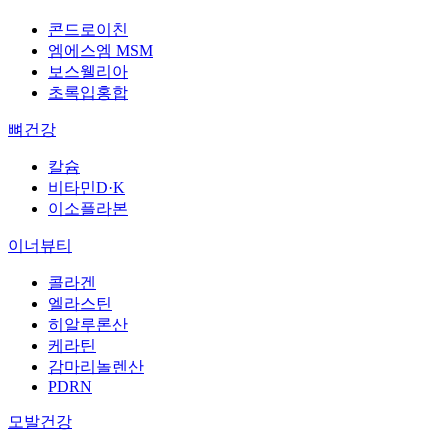
콘드로이친
엠에스엠 MSM
보스웰리아
초록입홍합
뼈건강
칼슘
비타민D·K
이소플라본
이너뷰티
콜라겐
엘라스틴
히알루론산
케라틴
감마리놀렌산
PDRN
모발건강