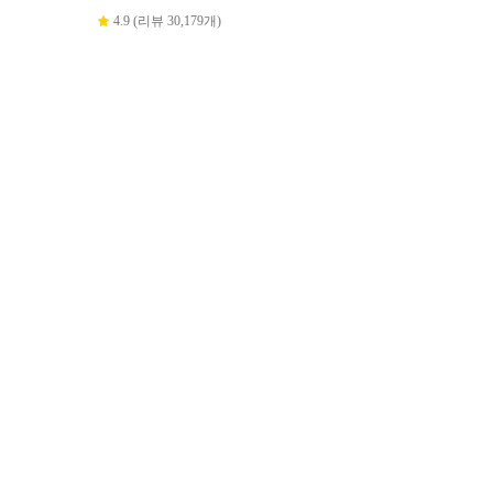
4.9 (리뷰 30,179개)