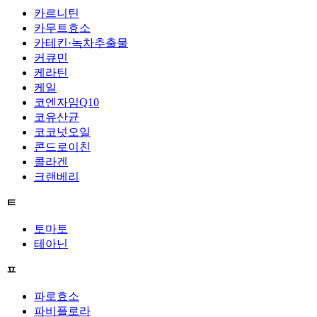
카르니틴
카무트효소
카테킨·녹차추출물
커큐민
케라틴
케일
코엔자임Q10
코유산균
코코넛오일
콘드로이친
콜라겐
크랜베리
ㅌ
토마토
테아닌
ㅍ
파로효소
파비플로라