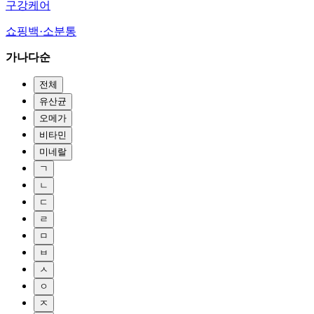
구강케어
쇼핑백·소분통
가나다순
전체
유산균
오메가
비타민
미네랄
ㄱ
ㄴ
ㄷ
ㄹ
ㅁ
ㅂ
ㅅ
ㅇ
ㅈ