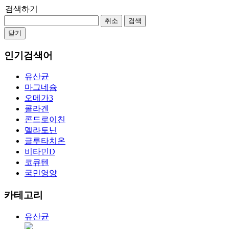
검색하기
취소
검색
닫기
인기검색어
유산균
마그네슘
오메가3
콜라겐
콘드로이친
멜라토닌
글루타치온
비타민D
코큐텐
국민영양
카테고리
유산균