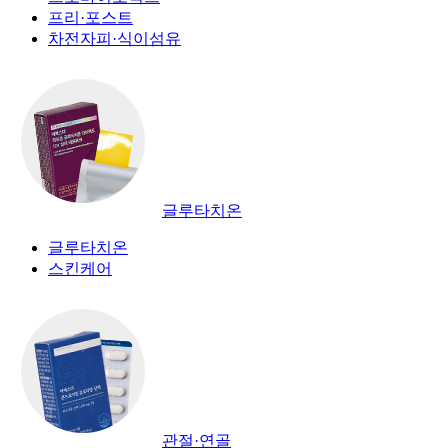
프리·포스트
차전자피·식이섬유
글루타치온
글루타치온
스킨케어
관절·연골