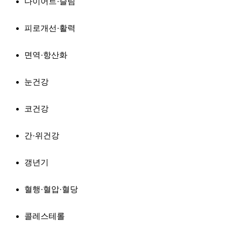
다이어트·슬림
피로개선·활력
면역·항산화
눈건강
코건강
간·위건강
갱년기
혈행·혈압·혈당
콜레스테롤