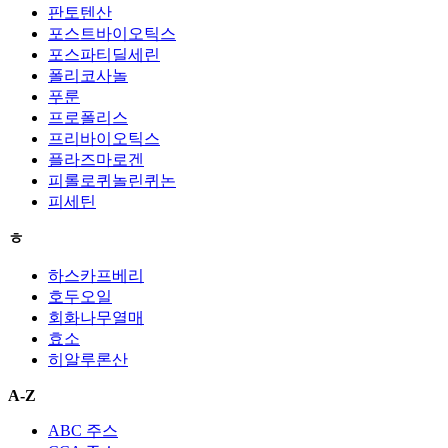
판토텐산
포스트바이오틱스
포스파티딜세린
폴리코사놀
푸룬
프로폴리스
프리바이오틱스
플라즈마로겐
피롤로퀴놀린퀴논
피세틴
ㅎ
하스카프베리
호두오일
회화나무열매
효소
히알루론산
A-Z
ABC 주스