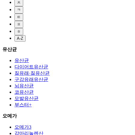
ㅊ
ㅋ
ㅌ
ㅍ
ㅎ
A-Z
유산균
유산균
다이어트유산균
질유래·질유산균
구강유래유산균
뇌유산균
코유산균
모발유산균
부스터+
오메가
오메가3
감마리놀렌산