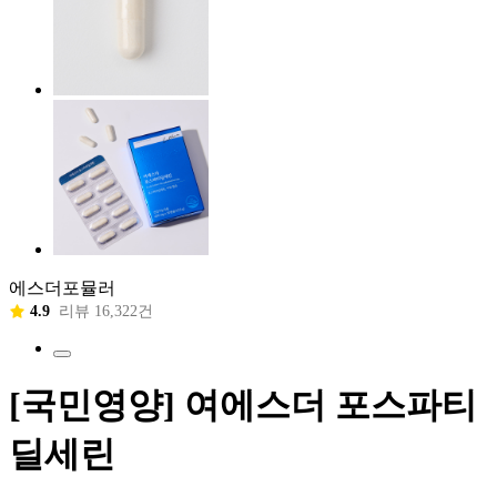
에스더포뮬러
4.9
리뷰 16,322건
[국민영양] 여에스더 포스파티
딜세린