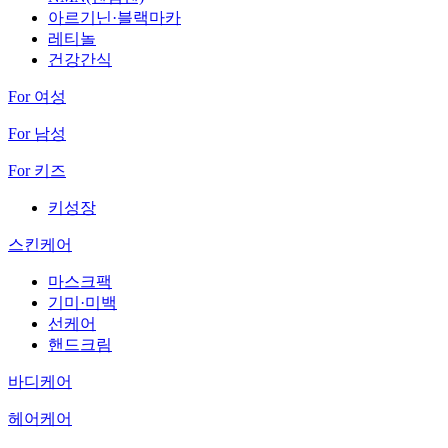
아르기닌·블랙마카
레티놀
건강간식
For 여성
For 남성
For 키즈
키성장
스킨케어
마스크팩
기미·미백
선케어
핸드크림
바디케어
헤어케어