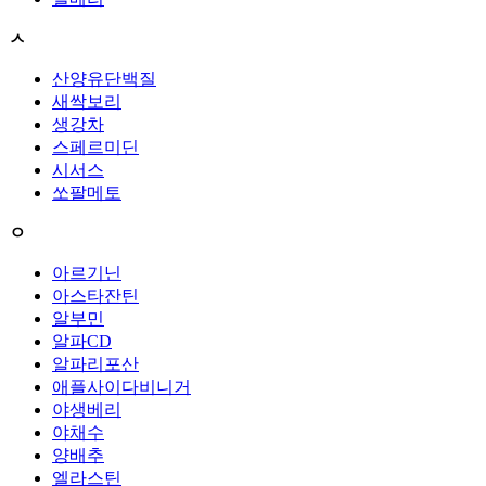
ㅅ
산양유단백질
새싹보리
생강차
스페르미딘
시서스
쏘팔메토
ㅇ
아르기닌
아스타잔틴
알부민
알파CD
알파리포산
애플사이다비니거
야생베리
야채수
양배추
엘라스틴