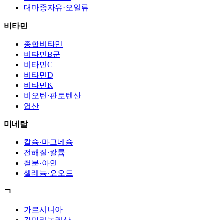
대마종자유·오일류
비타민
종합비타민
비타민B군
비타민C
비타민D
비타민K
비오틴·판토텐산
엽산
미네랄
칼슘·마그네슘
전해질·칼륨
철분·아연
셀레늄·요오드
ㄱ
가르시니아
감마리놀렌산