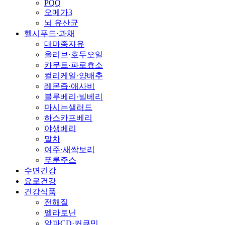
PQQ
오메가3
뇌 유산균
헬시푸드·과채
대마종자유
올리브·호두오일
카무트·파로효소
컬리케일·양배추
레몬즙·애사비
블루베리·빌베리
마시는샐러드
하스카프베리
야생베리
말차
여주·새싹보리
푸룬주스
수면건강
요로건강
건강식품
전해질
멜라토닌
알파CD·커큐민