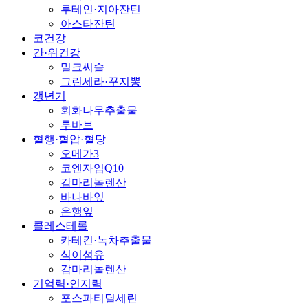
루테인·지아잔틴
아스타잔틴
코건강
간·위건강
밀크씨슬
그린세라·꾸지뽕
갱년기
회화나무추출물
루바브
혈행·혈압·혈당
오메가3
코엔자임Q10
감마리놀렌산
바나바잎
은행잎
콜레스테롤
카테킨·녹차추출물
식이섬유
감마리놀렌산
기억력·인지력
포스파티딜세린