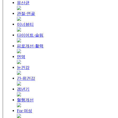
유산균
관절·연골
이너뷰티
다이어트·슬림
피로개선·활력
면역
눈건강
간·위건강
갱년기
혈행개선
For 여성