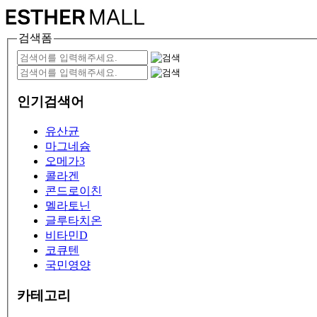
검색폼
인기검색어
유산균
마그네슘
오메가3
콜라겐
콘드로이친
멜라토닌
글루타치온
비타민D
코큐텐
국민영양
카테고리