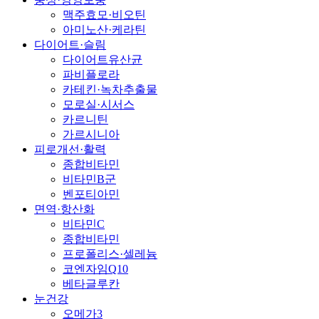
맥주효모·비오틴
아미노산·케라틴
다이어트·슬림
다이어트유산균
파비플로라
카테킨·녹차추출물
모로실·시서스
카르니틴
가르시니아
피로개선·활력
종합비타민
비타민B군
벤포티아민
면역·항산화
비타민C
종합비타민
프로폴리스·셀레늄
코엔자임Q10
베타글루칸
눈건강
오메가3