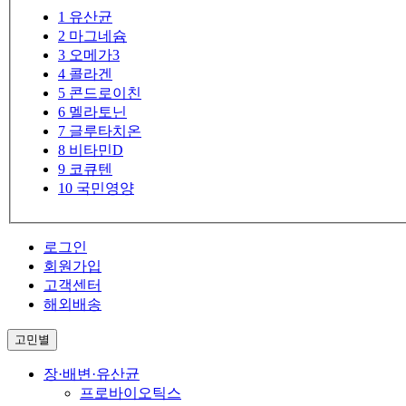
1
유산균
2
마그네슘
3
오메가3
4
콜라겐
5
콘드로이친
6
멜라토닌
7
글루타치온
8
비타민D
9
코큐텐
10
국민영양
로그인
회원가입
고객센터
해외배송
고민별
장·배변·유산균
프로바이오틱스