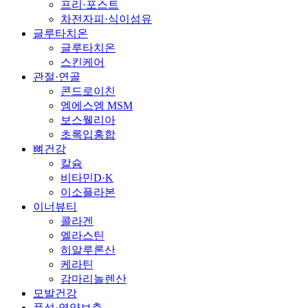
프리·포스트
차전자피·식이섬유
글루타치온
글루타치온
스킨케어
관절·연골
콘드로이친
엠에스엠 MSM
보스웰리아
초록입홍합
뼈건강
칼슘
비타민D·K
이소플라본
이너뷰티
콜라겐
엘라스틴
히알루론산
케라틴
감마리놀렌산
모발건강
풍성·영양보충