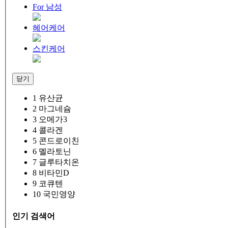
For 남성
헤어케어
스킨케어
닫기
1
유산균
2
마그네슘
3
오메가3
4
콜라겐
5
콘드로이친
6
멜라토닌
7
글루타치온
8
비타민D
9
코큐텐
10
국민영양
인기 검색어