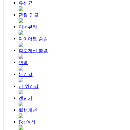
유산균
관절·연골
이너뷰티
다이어트·슬림
피로개선·활력
면역
눈건강
간·위건강
갱년기
혈행개선
For 여성