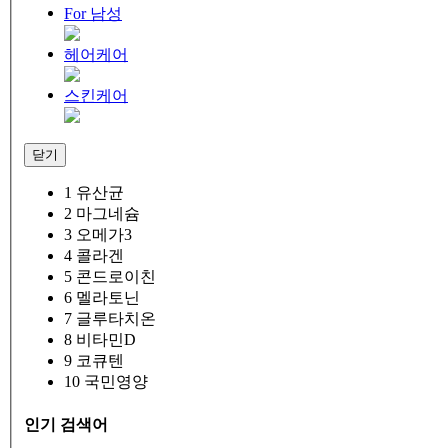
For 남성
헤어케어
스킨케어
닫기
1
유산균
2
마그네슘
3
오메가3
4
콜라겐
5
콘드로이친
6
멜라토닌
7
글루타치온
8
비타민D
9
코큐텐
10
국민영양
인기 검색어