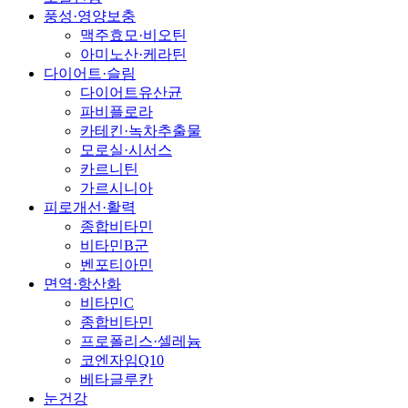
풍성·영양보충
맥주효모·비오틴
아미노산·케라틴
다이어트·슬림
다이어트유산균
파비플로라
카테킨·녹차추출물
모로실·시서스
카르니틴
가르시니아
피로개선·활력
종합비타민
비타민B군
벤포티아민
면역·항산화
비타민C
종합비타민
프로폴리스·셀레늄
코엔자임Q10
베타글루칸
눈건강