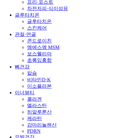
프리·포스트
차전자피·식이섬유
글루타치온
글루타치온
스킨케어
관절·연골
콘드로이친
엠에스엠 MSM
보스웰리아
초록입홍합
뼈건강
칼슘
비타민D·K
이소플라본
이너뷰티
콜라겐
엘라스틴
히알루론산
케라틴
감마리놀렌산
PDRN
모발건강