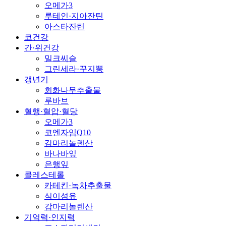
오메가3
루테인·지아잔틴
아스타잔틴
코건강
간·위건강
밀크씨슬
그린세라·꾸지뽕
갱년기
회화나무추출물
루바브
혈행·혈압·혈당
오메가3
코엔자임Q10
감마리놀렌산
바나바잎
은행잎
콜레스테롤
카테킨·녹차추출물
식이섬유
감마리놀렌산
기억력·인지력