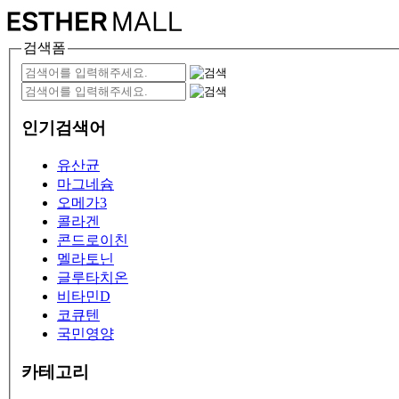
검색폼
인기검색어
유산균
마그네슘
오메가3
콜라겐
콘드로이친
멜라토닌
글루타치온
비타민D
코큐텐
국민영양
카테고리