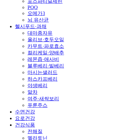
포스파티딜세린
PQQ
오메가3
뇌 유산균
헬시푸드·과채
대마종자유
올리브·호두오일
카무트·파로효소
컬리케일·양배추
레몬즙·애사비
블루베리·빌베리
마시는샐러드
하스카프베리
야생베리
말차
여주·새싹보리
푸룬주스
수면건강
요로건강
건강식품
전해질
멜라토닌