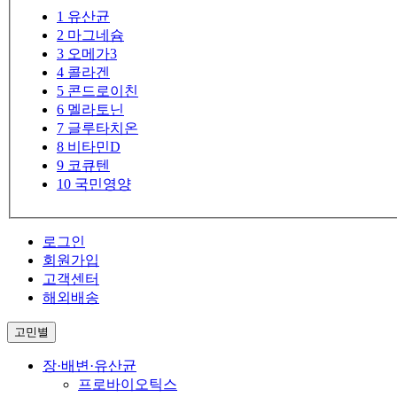
1
유산균
2
마그네슘
3
오메가3
4
콜라겐
5
콘드로이친
6
멜라토닌
7
글루타치온
8
비타민D
9
코큐텐
10
국민영양
로그인
회원가입
고객센터
해외배송
고민별
장·배변·유산균
프로바이오틱스