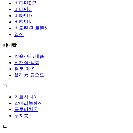
비타민B군
비타민C
비타민D
비타민K
비오틴·판토텐산
엽산
미네랄
칼슘·마그네슘
전해질·칼륨
철분·아연
셀레늄·요오드
ㄱ
가르시니아
감마리놀렌산
글루타치온
꾸지뽕
ㄴ