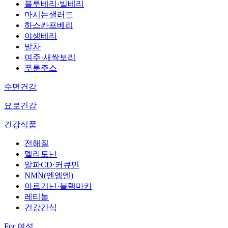
블루베리·빌베리
마시는샐러드
하스카프베리
야생베리
말차
여주·새싹보리
푸룬주스
수면건강
요로건강
건강식품
전해질
멜라토닌
알파CD·커큐민
NMN(엔엠엔)
아르기닌·블랙마카
레티놀
건강간식
For 여성