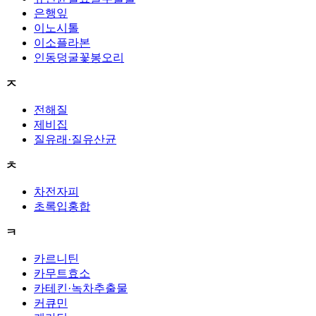
은행잎
이노시톨
이소플라본
인동덩굴꽃봉오리
ㅈ
전해질
제비집
질유래·질유산균
ㅊ
차전자피
초록입홍합
ㅋ
카르니틴
카무트효소
카테킨·녹차추출물
커큐민