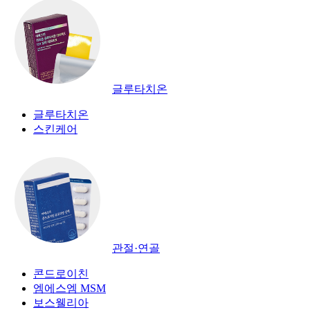
글루타치온
글루타치온
스킨케어
관절·연골
콘드로이친
엠에스엠 MSM
보스웰리아