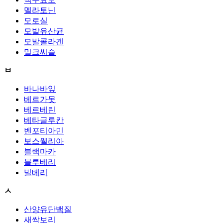
멜라토닌
모로실
모발유산균
모발콜라겐
밀크씨슬
ㅂ
바나바잎
베르가못
베르베린
베타글루칸
벤포티아민
보스웰리아
블랙마카
블루베리
빌베리
ㅅ
산양유단백질
새싹보리