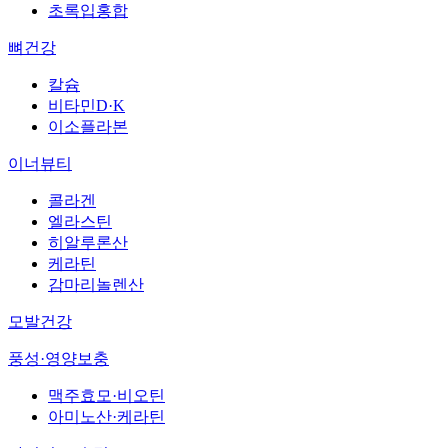
초록입홍합
뼈건강
칼슘
비타민D·K
이소플라본
이너뷰티
콜라겐
엘라스틴
히알루론산
케라틴
감마리놀렌산
모발건강
풍성·영양보충
맥주효모·비오틴
아미노산·케라틴