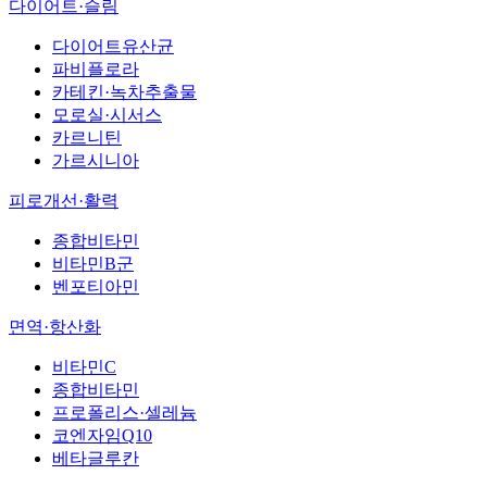
다이어트·슬림
다이어트유산균
파비플로라
카테킨·녹차추출물
모로실·시서스
카르니틴
가르시니아
피로개선·활력
종합비타민
비타민B군
벤포티아민
면역·항산화
비타민C
종합비타민
프로폴리스·셀레늄
코엔자임Q10
베타글루칸