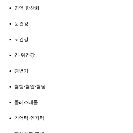
면역·항산화
눈건강
코건강
간·위건강
갱년기
혈행·혈압·혈당
콜레스테롤
기억력·인지력