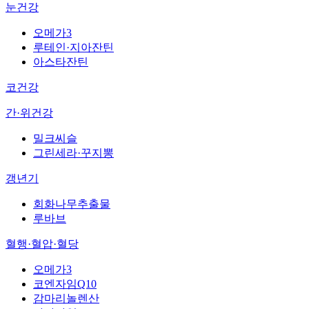
눈건강
오메가3
루테인·지아잔틴
아스타잔틴
코건강
간·위건강
밀크씨슬
그린세라·꾸지뽕
갱년기
회화나무추출물
루바브
혈행·혈압·혈당
오메가3
코엔자임Q10
감마리놀렌산