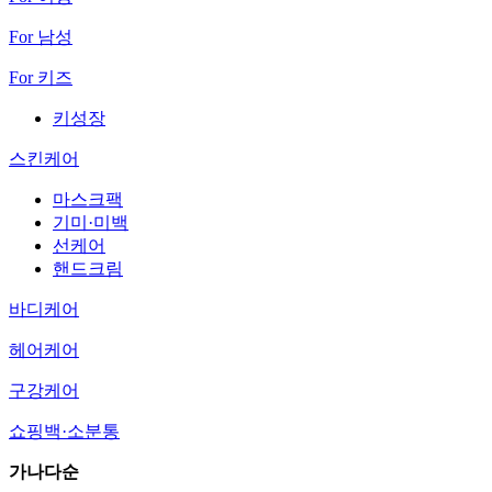
For 남성
For 키즈
키성장
스킨케어
마스크팩
기미·미백
선케어
핸드크림
바디케어
헤어케어
구강케어
쇼핑백·소분통
가나다순