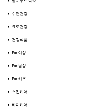
헬시푸드·과채
수면건강
요로건강
건강식품
For 여성
For 남성
For 키즈
스킨케어
바디케어