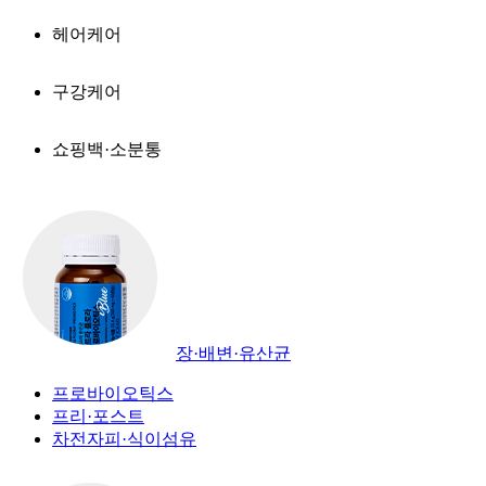
헤어케어
구강케어
쇼핑백·소분통
장·배변·유산균
프로바이오틱스
프리·포스트
차전자피·식이섬유