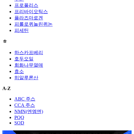
프로폴리스
프리바이오틱스
플라즈마로겐
피롤로퀴놀린퀴논
피세틴
ㅎ
하스카프베리
호두오일
회화나무열매
효소
히알루론산
A-Z
ABC 주스
CCA 주스
NMN(엔엠엔)
PQQ
SOD