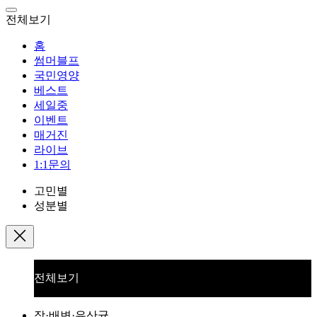
전체보기
홈
썸머블프
국민영양
베스트
세일중
이벤트
매거진
라이브
1:1문의
고민별
성분별
전체보기
장·배변·유산균