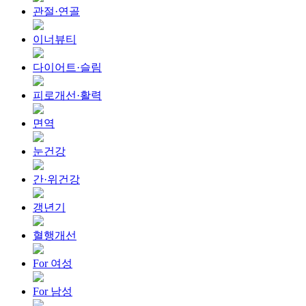
관절·연골
이너뷰티
다이어트·슬림
피로개선·활력
면역
눈건강
간·위건강
갱년기
혈행개선
For 여성
For 남성