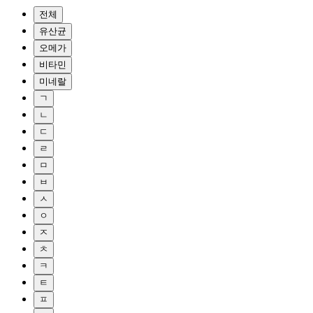
전체
유산균
오메가
비타민
미네랄
ㄱ
ㄴ
ㄷ
ㄹ
ㅁ
ㅂ
ㅅ
ㅇ
ㅈ
ㅊ
ㅋ
ㅌ
ㅍ