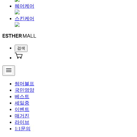
헤어케어
스킨케어
검색
썸머블프
국민영양
베스트
세일중
이벤트
매거진
라이브
1:1문의