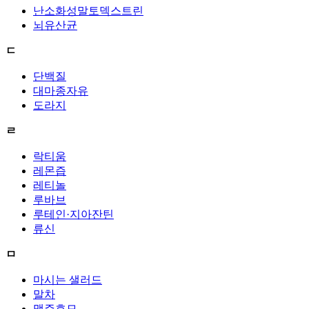
난소화성말토덱스트린
뇌유산균
ㄷ
단백질
대마종자유
도라지
ㄹ
락티움
레몬즙
레티놀
루바브
루테인·지아잔틴
류신
ㅁ
마시는 샐러드
말차
맥주효모