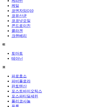
케라틴
케일
코엔자임Q10
코유산균
코코넛오일
콘드로이친
콜라겐
크랜베리
ㅌ
토마토
테아닌
ㅍ
파로효소
파비플로라
판토텐산
포스트바이오틱스
포스파티딜세린
폴리코사놀
푸룬