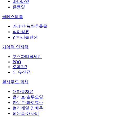
바나바잎
은행잎
콜레스테롤
카테킨·녹차추출물
식이섬유
감마리놀렌산
기억력·인지력
포스파티딜세린
PQQ
오메가3
뇌 유산균
헬시푸드·과채
대마종자유
올리브·호두오일
카무트·파로효소
컬리케일·양배추
레몬즙·애사비