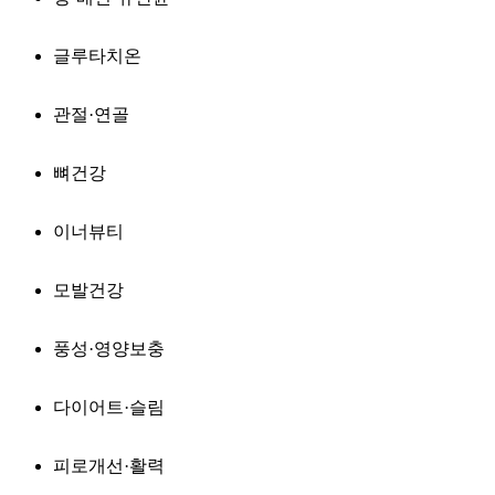
글루타치온
관절·연골
뼈건강
이너뷰티
모발건강
풍성·영양보충
다이어트·슬림
피로개선·활력