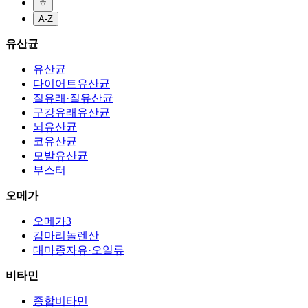
ㅎ
A-Z
유산균
유산균
다이어트유산균
질유래·질유산균
구강유래유산균
뇌유산균
코유산균
모발유산균
부스터+
오메가
오메가3
감마리놀렌산
대마종자유·오일류
비타민
종합비타민