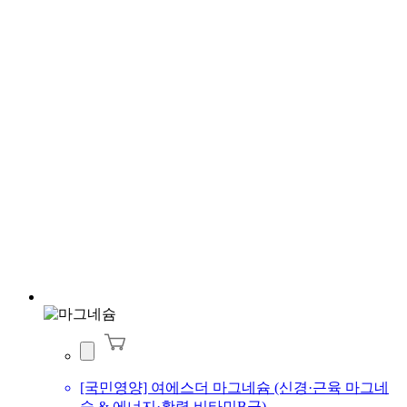
[국민영양] 여에스더 마그네슘 (신경·근육 마그네
슘 & 에너지·활력 비타민B군)