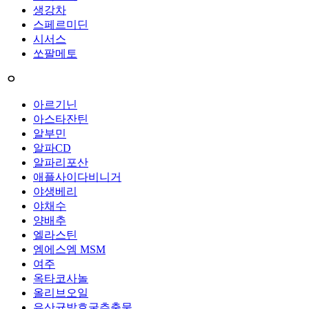
생강차
스페르미딘
시서스
쏘팔메토
ㅇ
아르기닌
아스타잔틴
알부민
알파CD
알파리포산
애플사이다비니거
야생베리
야채수
양배추
엘라스틴
엠에스엠 MSM
여주
옥타코사놀
올리브오일
유산균발효굴추출물