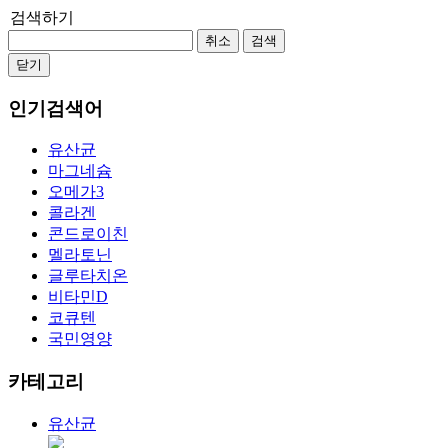
검색하기
취소
검색
닫기
인기검색어
유산균
마그네슘
오메가3
콜라겐
콘드로이친
멜라토닌
글루타치온
비타민D
코큐텐
국민영양
카테고리
유산균