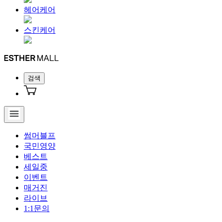
헤어케어
스킨케어
검색
썸머블프
국민영양
베스트
세일중
이벤트
매거진
라이브
1:1문의