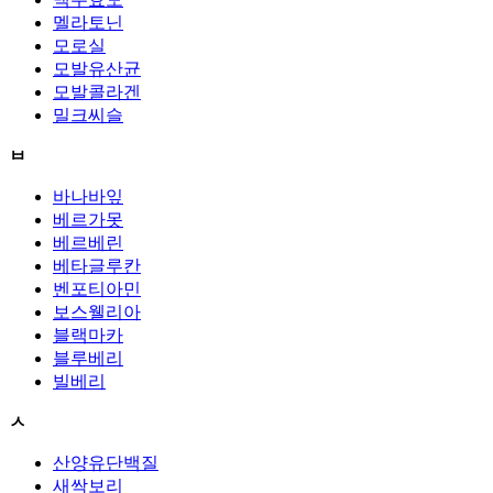
멜라토닌
모로실
모발유산균
모발콜라겐
밀크씨슬
ㅂ
바나바잎
베르가못
베르베린
베타글루칸
벤포티아민
보스웰리아
블랙마카
블루베리
빌베리
ㅅ
산양유단백질
새싹보리