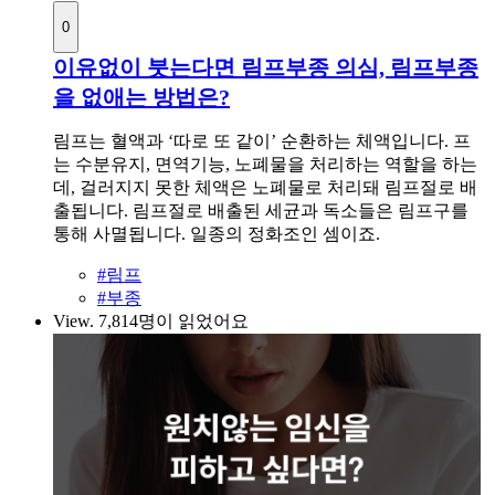
0
이유없이 붓는다면 림프부종 의심, 림프부종
을 없애는 방법은?
림프는 혈액과 ‘따로 또 같이’ 순환하는 체액입니다. 프
는 수분유지, 면역기능, 노폐물을 처리하는 역할을 하는
데, 걸러지지 못한 체액은 노폐물로 처리돼 림프절로 배
출됩니다. 림프절로 배출된 세균과 독소들은 림프구를
통해 사멸됩니다. 일종의 정화조인 셈이죠.
#림프
#부종
View.
7,814명이 읽었어요