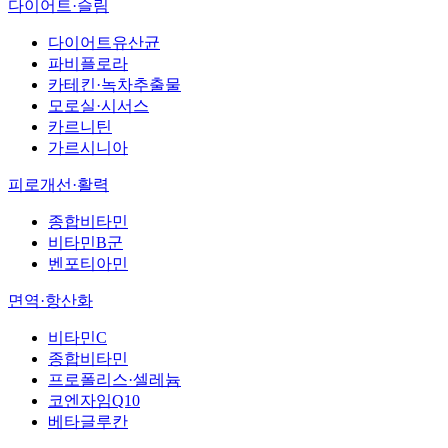
다이어트·슬림
다이어트유산균
파비플로라
카테킨·녹차추출물
모로실·시서스
카르니틴
가르시니아
피로개선·활력
종합비타민
비타민B군
벤포티아민
면역·항산화
비타민C
종합비타민
프로폴리스·셀레늄
코엔자임Q10
베타글루칸