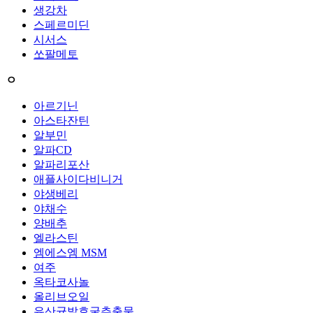
생강차
스페르미딘
시서스
쏘팔메토
ㅇ
아르기닌
아스타잔틴
알부민
알파CD
알파리포산
애플사이다비니거
야생베리
야채수
양배추
엘라스틴
엠에스엠 MSM
여주
옥타코사놀
올리브오일
유산균발효굴추출물