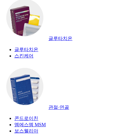
글루타치온
글루타치온
스킨케어
관절·연골
콘드로이친
엠에스엠 MSM
보스웰리아