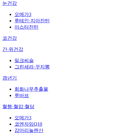
눈건강
오메가3
루테인·지아잔틴
아스타잔틴
코건강
간·위건강
밀크씨슬
그린세라·꾸지뽕
갱년기
회화나무추출물
루바브
혈행·혈압·혈당
오메가3
코엔자임Q10
감마리놀렌산