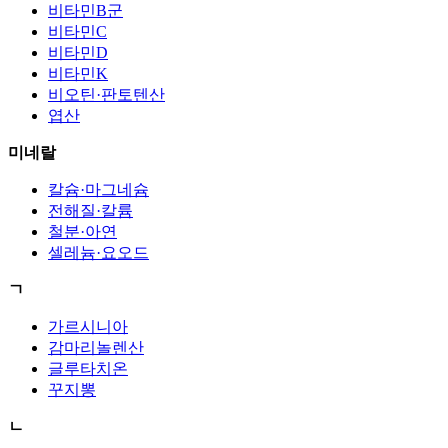
비타민B군
비타민C
비타민D
비타민K
비오틴·판토텐산
엽산
미네랄
칼슘·마그네슘
전해질·칼륨
철분·아연
셀레늄·요오드
ㄱ
가르시니아
감마리놀렌산
글루타치온
꾸지뽕
ㄴ