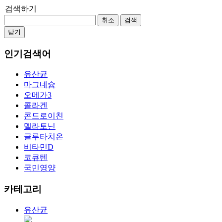
검색하기
취소
검색
닫기
인기검색어
유산균
마그네슘
오메가3
콜라겐
콘드로이친
멜라토닌
글루타치온
비타민D
코큐텐
국민영양
카테고리
유산균