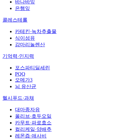
바나바잎
은행잎
콜레스테롤
카테킨·녹차추출물
식이섬유
감마리놀렌산
기억력·인지력
포스파티딜세린
PQQ
오메가3
뇌 유산균
헬시푸드·과채
대마종자유
올리브·호두오일
카무트·파로효소
컬리케일·양배추
레몬즙·애사비