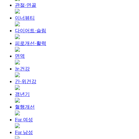
관절·연골
이너뷰티
다이어트·슬림
피로개선·활력
면역
눈건강
간·위건강
갱년기
혈행개선
For 여성
For 남성