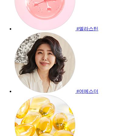
#엘라스틴
#여에스더