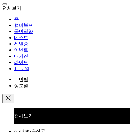
전체보기
홈
썸머블프
국민영양
베스트
세일중
이벤트
매거진
라이브
1:1문의
고민별
성분별
전체보기
장·배변·유산균