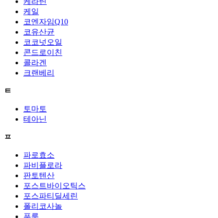
케라틴
케일
코엔자임Q10
코유산균
코코넛오일
콘드로이친
콜라겐
크랜베리
ㅌ
토마토
테아닌
ㅍ
파로효소
파비플로라
판토텐산
포스트바이오틱스
포스파티딜세린
폴리코사놀
푸룬