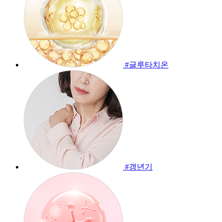
#글루타치온
#갱년기