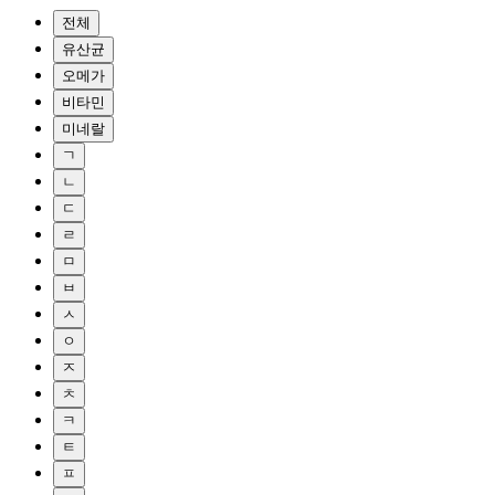
전체
유산균
오메가
비타민
미네랄
ㄱ
ㄴ
ㄷ
ㄹ
ㅁ
ㅂ
ㅅ
ㅇ
ㅈ
ㅊ
ㅋ
ㅌ
ㅍ