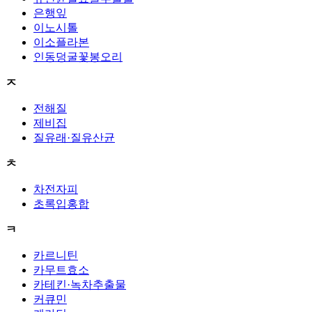
은행잎
이노시톨
이소플라본
인동덩굴꽃봉오리
ㅈ
전해질
제비집
질유래·질유산균
ㅊ
차전자피
초록입홍합
ㅋ
카르니틴
카무트효소
카테킨·녹차추출물
커큐민