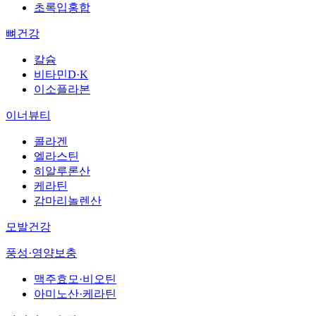
초록입홍합
뼈건강
칼슘
비타민D·K
이소플라본
이너뷰티
콜라겐
엘라스틴
히알루론산
케라틴
감마리놀렌산
모발건강
풍성·영양보충
맥주효모·비오틴
아미노산·케라틴