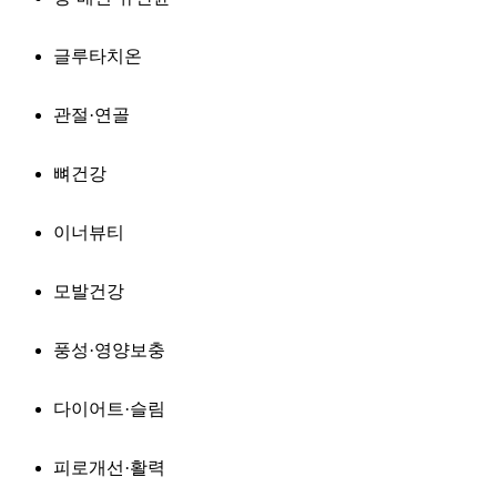
글루타치온
관절·연골
뼈건강
이너뷰티
모발건강
풍성·영양보충
다이어트·슬림
피로개선·활력