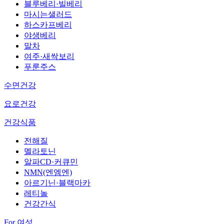
블루베리·빌베리
마시는샐러드
하스카프베리
야생베리
말차
여주·새싹보리
푸룬주스
수면건강
요로건강
건강식품
전해질
멜라토닌
알파CD·커큐민
NMN(엔엠엔)
아르기닌·블랙마카
레티놀
건강간식
For 여성