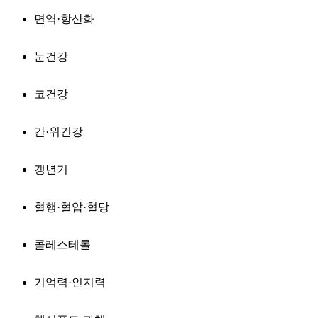
면역·항산화
눈건강
코건강
간·위건강
갱년기
혈행·혈압·혈당
콜레스테롤
기억력·인지력