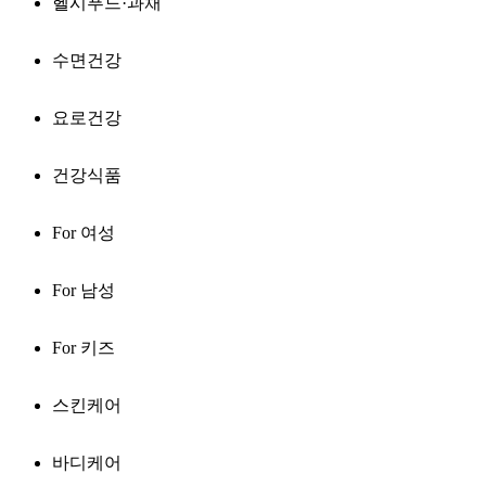
헬시푸드·과채
수면건강
요로건강
건강식품
For 여성
For 남성
For 키즈
스킨케어
바디케어