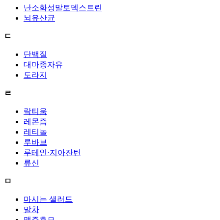
난소화성말토덱스트린
뇌유산균
ㄷ
단백질
대마종자유
도라지
ㄹ
락티움
레몬즙
레티놀
루바브
루테인·지아잔틴
류신
ㅁ
마시는 샐러드
말차
맥주효모