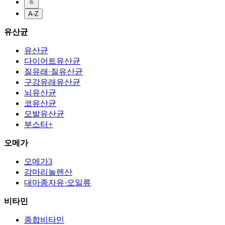
ㅎ
A-Z
유산균
유산균
다이어트유산균
질유래·질유산균
구강유래유산균
뇌유산균
코유산균
모발유산균
부스터+
오메가
오메가3
감마리놀렌산
대마종자유·오일류
비타민
종합비타민