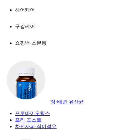
헤어케어
구강케어
쇼핑백·소분통
장·배변·유산균
프로바이오틱스
프리·포스트
차전자피·식이섬유