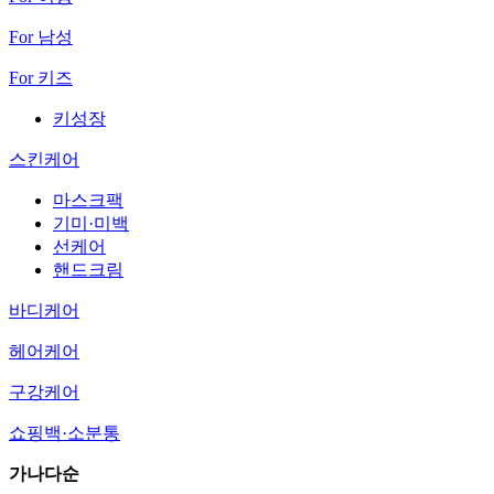
For 남성
For 키즈
키성장
스킨케어
마스크팩
기미·미백
선케어
핸드크림
바디케어
헤어케어
구강케어
쇼핑백·소분통
가나다순