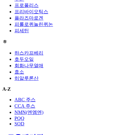
프로폴리스
프리바이오틱스
플라즈마로겐
피롤로퀴놀린퀴논
피세틴
ㅎ
하스카프베리
호두오일
회화나무열매
효소
히알루론산
A-Z
ABC 주스
CCA 주스
NMN(엔엠엔)
PQQ
SOD