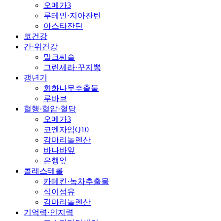
오메가3
루테인·지아잔틴
아스타잔틴
코건강
간·위건강
밀크씨슬
그린세라·꾸지뽕
갱년기
회화나무추출물
루바브
혈행·혈압·혈당
오메가3
코엔자임Q10
감마리놀렌산
바나바잎
은행잎
콜레스테롤
카테킨·녹차추출물
식이섬유
감마리놀렌산
기억력·인지력