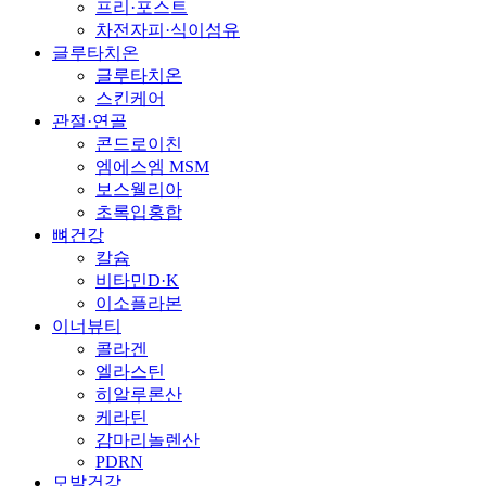
프리·포스트
차전자피·식이섬유
글루타치온
글루타치온
스킨케어
관절·연골
콘드로이친
엠에스엠 MSM
보스웰리아
초록입홍합
뼈건강
칼슘
비타민D·K
이소플라본
이너뷰티
콜라겐
엘라스틴
히알루론산
케라틴
감마리놀렌산
PDRN
모발건강