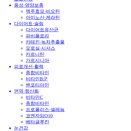
풍성·영양보충
맥주효모·비오틴
아미노산·케라틴
다이어트·슬림
다이어트유산균
파비플로라
카테킨·녹차추출물
모로실·시서스
카르니틴
가르시니아
피로개선·활력
종합비타민
비타민B군
벤포티아민
면역·항산화
비타민C
종합비타민
프로폴리스·셀레늄
코엔자임Q10
베타글루칸
눈건강