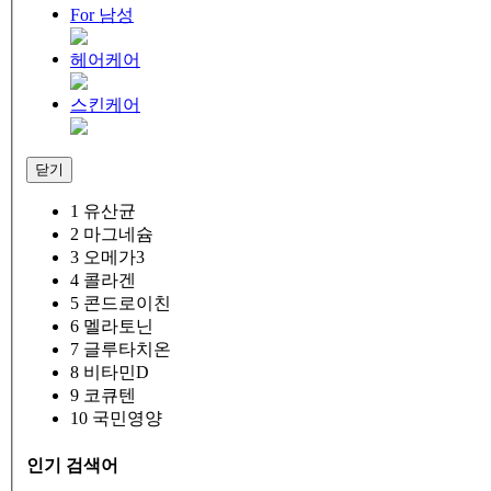
For 남성
헤어케어
스킨케어
닫기
1
유산균
2
마그네슘
3
오메가3
4
콜라겐
5
콘드로이친
6
멜라토닌
7
글루타치온
8
비타민D
9
코큐텐
10
국민영양
인기 검색어