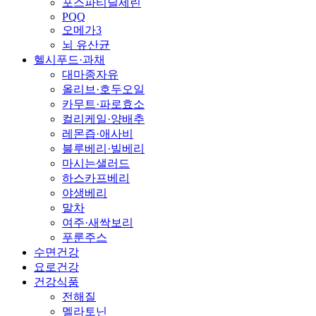
포스파티딜세린
PQQ
오메가3
뇌 유산균
헬시푸드·과채
대마종자유
올리브·호두오일
카무트·파로효소
컬리케일·양배추
레몬즙·애사비
블루베리·빌베리
마시는샐러드
하스카프베리
야생베리
말차
여주·새싹보리
푸룬주스
수면건강
요로건강
건강식품
전해질
멜라토닌