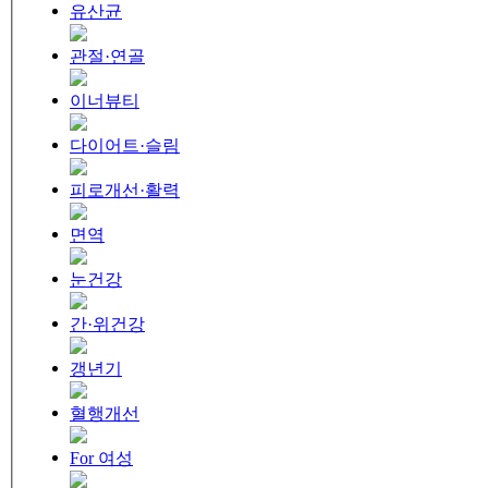
유산균
관절·연골
이너뷰티
다이어트·슬림
피로개선·활력
면역
눈건강
간·위건강
갱년기
혈행개선
For 여성