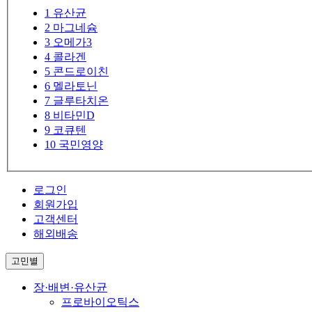
1
유산균
2
마그네슘
3
오메가3
4
콜라겐
5
콘드로이친
6
멜라토닌
7
글루타치온
8
비타민D
9
코큐텐
10
국민영양
로그인
회원가입
고객센터
해외배송
고민별
장·배변·유산균
프로바이오틱스