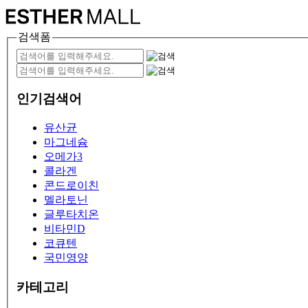
검색폼
인기검색어
유산균
마그네슘
오메가3
콜라겐
콘드로이친
멜라토닌
글루타치온
비타민D
코큐텐
국민영양
카테고리