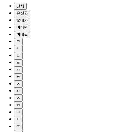
전체
유산균
오메가
비타민
미네랄
ㄱ
ㄴ
ㄷ
ㄹ
ㅁ
ㅂ
ㅅ
ㅇ
ㅈ
ㅊ
ㅋ
ㅌ
ㅍ