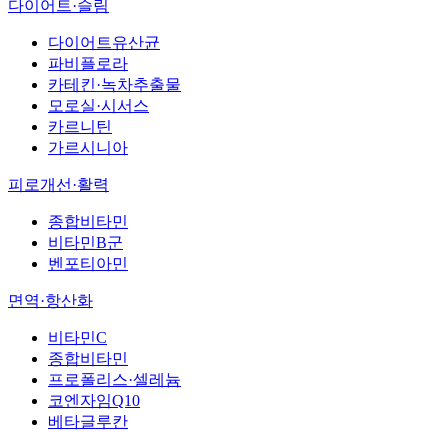
다이어트·슬림
다이어트유산균
파비플로라
카테킨·녹차추출물
모로실·시서스
카르니틴
가르시니아
피로개선·활력
종합비타민
비타민B군
벤포티아민
면역·항산화
비타민C
종합비타민
프로폴리스·셀레늄
코엔자임Q10
베타글루칸