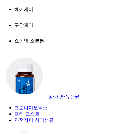
헤어케어
구강케어
쇼핑백·소분통
장·배변·유산균
프로바이오틱스
프리·포스트
차전자피·식이섬유