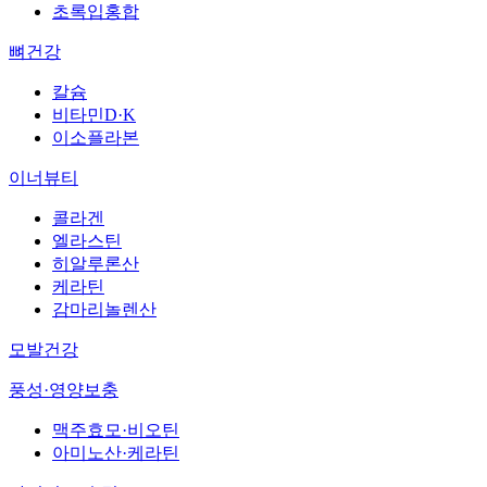
초록입홍합
뼈건강
칼슘
비타민D·K
이소플라본
이너뷰티
콜라겐
엘라스틴
히알루론산
케라틴
감마리놀렌산
모발건강
풍성·영양보충
맥주효모·비오틴
아미노산·케라틴