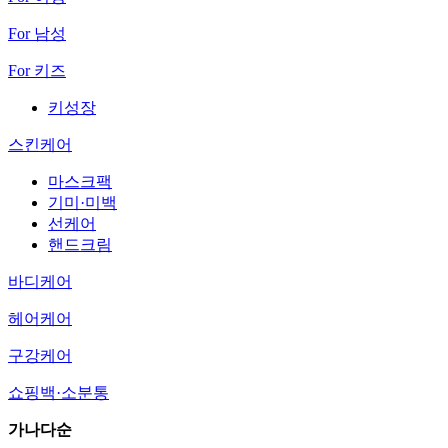
For 남성
For 키즈
키성장
스킨케어
마스크팩
기미·미백
선케어
핸드크림
바디케어
헤어케어
구강케어
쇼핑백·소분통
가나다순