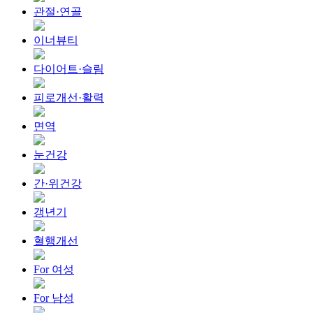
관절·연골
이너뷰티
다이어트·슬림
피로개선·활력
면역
눈건강
간·위건강
갱년기
혈행개선
For 여성
For 남성