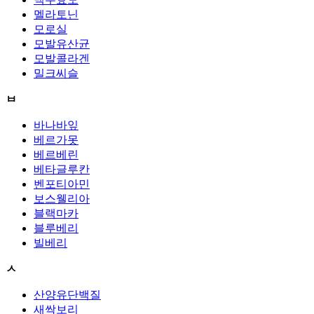
멜라토닌
모로실
모발유산균
모발콜라겐
밀크씨슬
ㅂ
바나바잎
베르가못
베르베린
베타글루칸
벤포티아민
보스웰리아
블랙마카
블루베리
빌베리
ㅅ
산양유단백질
새싹보리