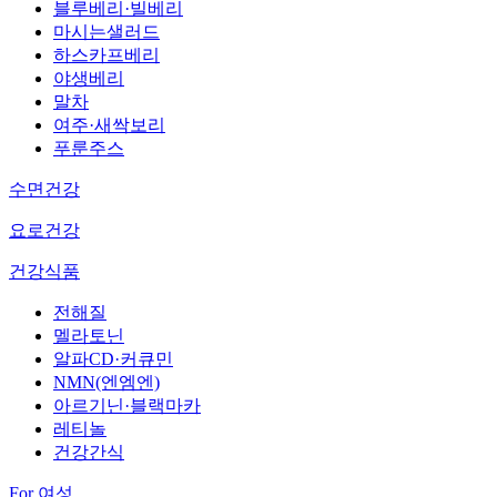
블루베리·빌베리
마시는샐러드
하스카프베리
야생베리
말차
여주·새싹보리
푸룬주스
수면건강
요로건강
건강식품
전해질
멜라토닌
알파CD·커큐민
NMN(엔엠엔)
아르기닌·블랙마카
레티놀
건강간식
For 여성