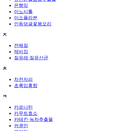
은행잎
이노시톨
이소플라본
인동덩굴꽃봉오리
ㅈ
전해질
제비집
질유래·질유산균
ㅊ
차전자피
초록입홍합
ㅋ
카르니틴
카무트효소
카테킨·녹차추출물
커큐민