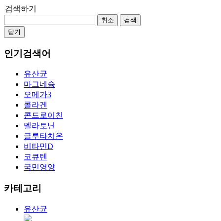
검색하기
취소
검색
닫기
인기검색어
유산균
마그네슘
오메가3
콜라겐
콘드로이친
멜라토닌
글루타치온
비타민D
코큐텐
국민영양
카테고리
유산균