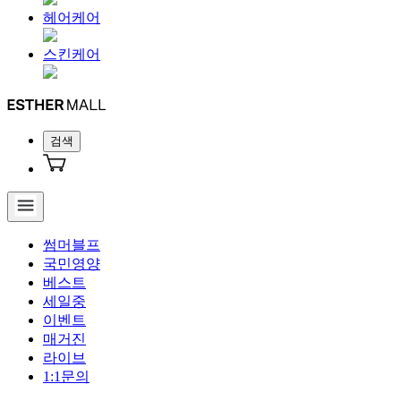
헤어케어
스킨케어
검색
썸머블프
국민영양
베스트
세일중
이벤트
매거진
라이브
1:1문의