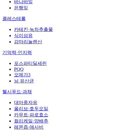
바나바잎
은행잎
콜레스테롤
카테킨·녹차추출물
식이섬유
감마리놀렌산
기억력·인지력
포스파티딜세린
PQQ
오메가3
뇌 유산균
헬시푸드·과채
대마종자유
올리브·호두오일
카무트·파로효소
컬리케일·양배추
레몬즙·애사비