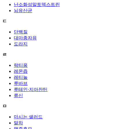
난소화성말토덱스트린
뇌유산균
ㄷ
단백질
대마종자유
도라지
ㄹ
락티움
레몬즙
레티놀
루바브
루테인·지아잔틴
류신
ㅁ
마시는 샐러드
말차
맥주효모