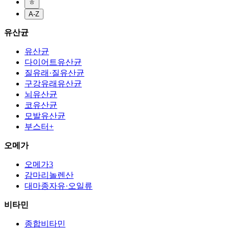
ㅎ
A-Z
유산균
유산균
다이어트유산균
질유래·질유산균
구강유래유산균
뇌유산균
코유산균
모발유산균
부스터+
오메가
오메가3
감마리놀렌산
대마종자유·오일류
비타민
종합비타민