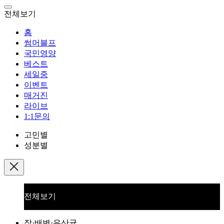
전체보기
홈
썸머블프
국민영양
베스트
세일중
이벤트
매거진
라이브
1:1문의
고민별
성분별
전체보기
장·배변·유산균