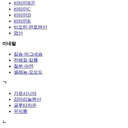
비타민B군
비타민C
비타민D
비타민K
비오틴·판토텐산
엽산
미네랄
칼슘·마그네슘
전해질·칼륨
철분·아연
셀레늄·요오드
ㄱ
가르시니아
감마리놀렌산
글루타치온
꾸지뽕
ㄴ