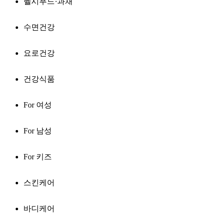
헬시푸드·과채
수면건강
요로건강
건강식품
For 여성
For 남성
For 키즈
스킨케어
바디케어