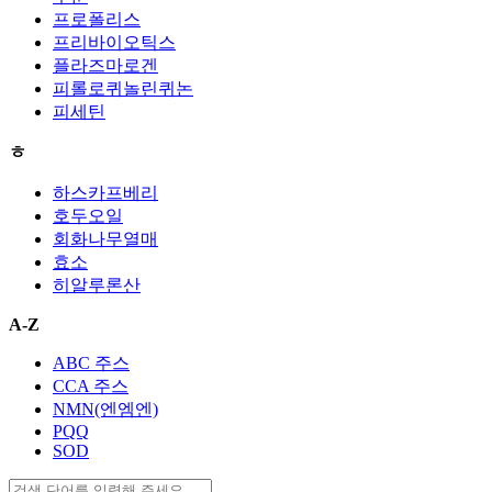
프로폴리스
프리바이오틱스
플라즈마로겐
피롤로퀴놀린퀴논
피세틴
ㅎ
하스카프베리
호두오일
회화나무열매
효소
히알루론산
A-Z
ABC 주스
CCA 주스
NMN(엔엠엔)
PQQ
SOD