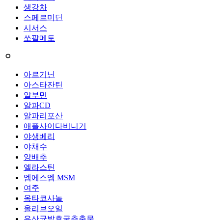
생강차
스페르미딘
시서스
쏘팔메토
ㅇ
아르기닌
아스타잔틴
알부민
알파CD
알파리포산
애플사이다비니거
야생베리
야채수
양배추
엘라스틴
엠에스엠 MSM
여주
옥타코사놀
올리브오일
유산균발효굴추출물