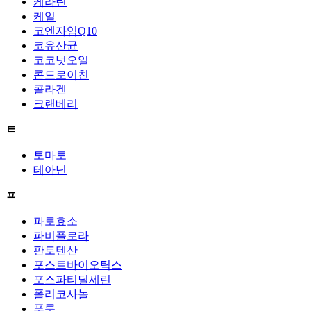
케라틴
케일
코엔자임Q10
코유산균
코코넛오일
콘드로이친
콜라겐
크랜베리
ㅌ
토마토
테아닌
ㅍ
파로효소
파비플로라
판토텐산
포스트바이오틱스
포스파티딜세린
폴리코사놀
푸룬