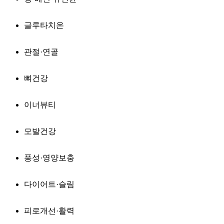
글루타치온
관절·연골
뼈건강
이너뷰티
모발건강
풍성·영양보충
다이어트·슬림
피로개선·활력