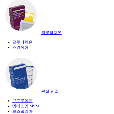
글루타치온
글루타치온
스킨케어
관절·연골
콘드로이친
엠에스엠 MSM
보스웰리아