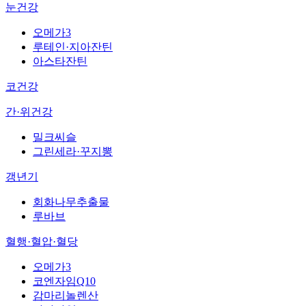
눈건강
오메가3
루테인·지아잔틴
아스타잔틴
코건강
간·위건강
밀크씨슬
그린세라·꾸지뽕
갱년기
회화나무추출물
루바브
혈행·혈압·혈당
오메가3
코엔자임Q10
감마리놀렌산