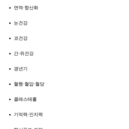
면역·항산화
눈건강
코건강
간·위건강
갱년기
혈행·혈압·혈당
콜레스테롤
기억력·인지력