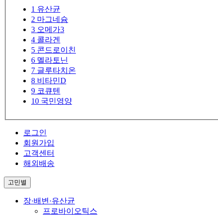
1
유산균
2
마그네슘
3
오메가3
4
콜라겐
5
콘드로이친
6
멜라토닌
7
글루타치온
8
비타민D
9
코큐텐
10
국민영양
로그인
회원가입
고객센터
해외배송
고민별
장·배변·유산균
프로바이오틱스