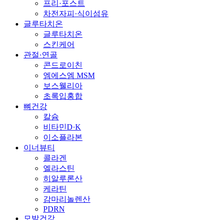
프리·포스트
차전자피·식이섬유
글루타치온
글루타치온
스킨케어
관절·연골
콘드로이친
엠에스엠 MSM
보스웰리아
초록입홍합
뼈건강
칼슘
비타민D·K
이소플라본
이너뷰티
콜라겐
엘라스틴
히알루론산
케라틴
감마리놀렌산
PDRN
모발건강