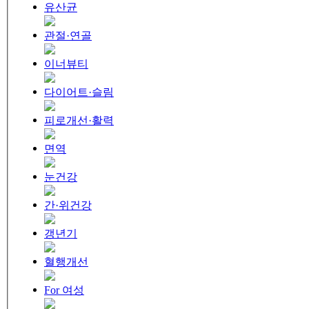
유산균
관절·연골
이너뷰티
다이어트·슬림
피로개선·활력
면역
눈건강
간·위건강
갱년기
혈행개선
For 여성