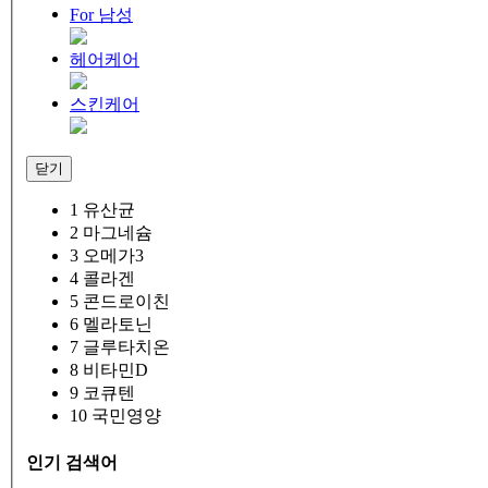
For 남성
헤어케어
스킨케어
닫기
1
유산균
2
마그네슘
3
오메가3
4
콜라겐
5
콘드로이친
6
멜라토닌
7
글루타치온
8
비타민D
9
코큐텐
10
국민영양
인기 검색어