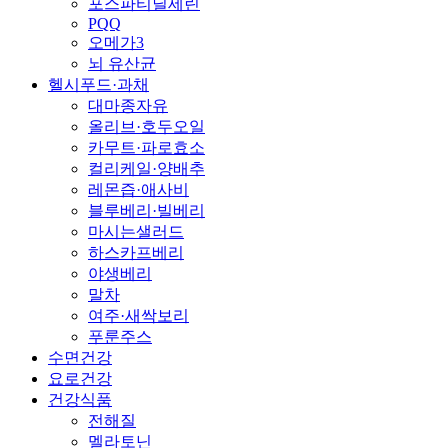
포스파티딜세린
PQQ
오메가3
뇌 유산균
헬시푸드·과채
대마종자유
올리브·호두오일
카무트·파로효소
컬리케일·양배추
레몬즙·애사비
블루베리·빌베리
마시는샐러드
하스카프베리
야생베리
말차
여주·새싹보리
푸룬주스
수면건강
요로건강
건강식품
전해질
멜라토닌