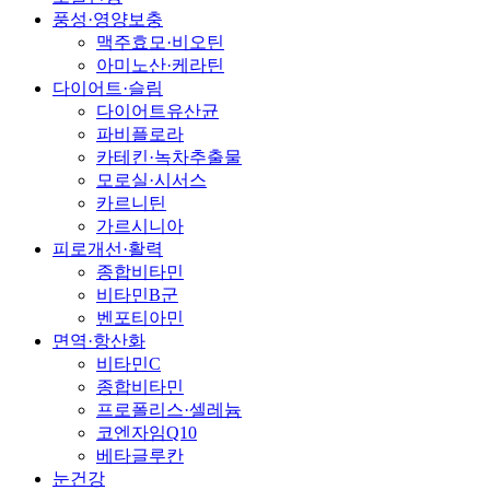
풍성·영양보충
맥주효모·비오틴
아미노산·케라틴
다이어트·슬림
다이어트유산균
파비플로라
카테킨·녹차추출물
모로실·시서스
카르니틴
가르시니아
피로개선·활력
종합비타민
비타민B군
벤포티아민
면역·항산화
비타민C
종합비타민
프로폴리스·셀레늄
코엔자임Q10
베타글루칸
눈건강