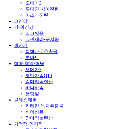
오메가3
루테인·지아잔틴
아스타잔틴
코건강
간·위건강
밀크씨슬
그린세라·꾸지뽕
갱년기
회화나무추출물
루바브
혈행·혈압·혈당
오메가3
코엔자임Q10
감마리놀렌산
바나바잎
은행잎
콜레스테롤
카테킨·녹차추출물
식이섬유
감마리놀렌산
기억력·인지력