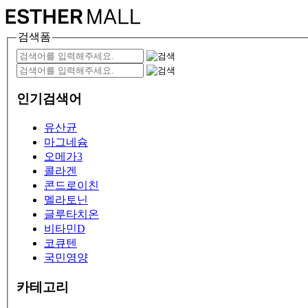
검색폼
인기검색어
유산균
마그네슘
오메가3
콜라겐
콘드로이친
멜라토닌
글루타치온
비타민D
코큐텐
국민영양
카테고리