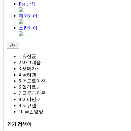
For 남성
헤어케어
스킨케어
닫기
1
유산균
2
마그네슘
3
오메가3
4
콜라겐
5
콘드로이친
6
멜라토닌
7
글루타치온
8
비타민D
9
코큐텐
10
국민영양
인기 검색어