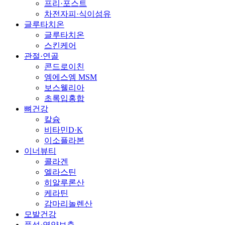
프리·포스트
차전자피·식이섬유
글루타치온
글루타치온
스킨케어
관절·연골
콘드로이친
엠에스엠 MSM
보스웰리아
초록입홍합
뼈건강
칼슘
비타민D·K
이소플라본
이너뷰티
콜라겐
엘라스틴
히알루론산
케라틴
감마리놀렌산
모발건강
풍성·영양보충