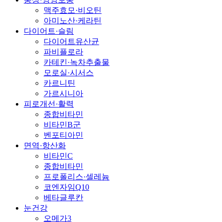
맥주효모·비오틴
아미노산·케라틴
다이어트·슬림
다이어트유산균
파비플로라
카테킨·녹차추출물
모로실·시서스
카르니틴
가르시니아
피로개선·활력
종합비타민
비타민B군
벤포티아민
면역·항산화
비타민C
종합비타민
프로폴리스·셀레늄
코엔자임Q10
베타글루칸
눈건강
오메가3