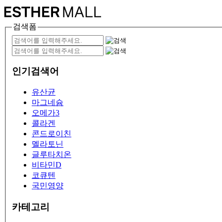
검색폼
인기검색어
유산균
마그네슘
오메가3
콜라겐
콘드로이친
멜라토닌
글루타치온
비타민D
코큐텐
국민영양
카테고리