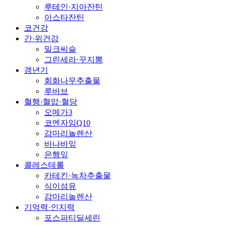
루테인·지아잔틴
아스타잔틴
코건강
간·위건강
밀크씨슬
그린세라·꾸지뽕
갱년기
회화나무추출물
루바브
혈행·혈압·혈당
오메가3
코엔자임Q10
감마리놀렌산
바나바잎
은행잎
콜레스테롤
카테킨·녹차추출물
식이섬유
감마리놀렌산
기억력·인지력
포스파티딜세린