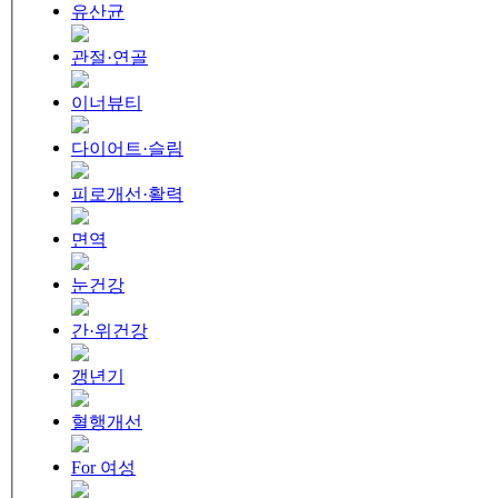
유산균
관절·연골
이너뷰티
다이어트·슬림
피로개선·활력
면역
눈건강
간·위건강
갱년기
혈행개선
For 여성