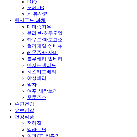
PQQ
오메가3
뇌 유산균
헬시푸드·과채
대마종자유
올리브·호두오일
카무트·파로효소
컬리케일·양배추
레몬즙·애사비
블루베리·빌베리
마시는샐러드
하스카프베리
야생베리
말차
여주·새싹보리
푸룬주스
수면건강
요로건강
건강식품
전해질
멜라토닌
알파CD·커큐민