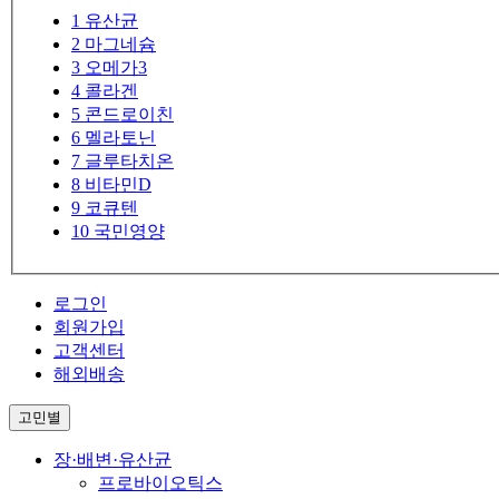
1
유산균
2
마그네슘
3
오메가3
4
콜라겐
5
콘드로이친
6
멜라토닌
7
글루타치온
8
비타민D
9
코큐텐
10
국민영양
로그인
회원가입
고객센터
해외배송
고민별
장·배변·유산균
프로바이오틱스