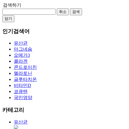
검색하기
취소
검색
닫기
인기검색어
유산균
마그네슘
오메가3
콜라겐
콘드로이친
멜라토닌
글루타치온
비타민D
코큐텐
국민영양
카테고리
유산균