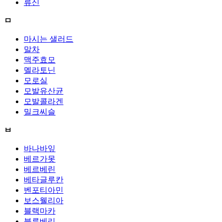
류신
ㅁ
마시는 샐러드
말차
맥주효모
멜라토닌
모로실
모발유산균
모발콜라겐
밀크씨슬
ㅂ
바나바잎
베르가못
베르베린
베타글루칸
벤포티아민
보스웰리아
블랙마카
블루베리