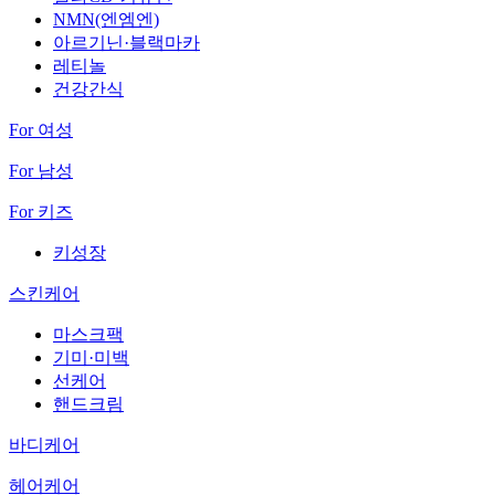
NMN(엔엠엔)
아르기닌·블랙마카
레티놀
건강간식
For 여성
For 남성
For 키즈
키성장
스킨케어
마스크팩
기미·미백
선케어
핸드크림
바디케어
헤어케어