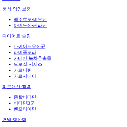
풍성·영양보충
맥주효모·비오틴
아미노산·케라틴
다이어트·슬림
다이어트유산균
파비플로라
카테킨·녹차추출물
모로실·시서스
카르니틴
가르시니아
피로개선·활력
종합비타민
비타민B군
벤포티아민
면역·항산화