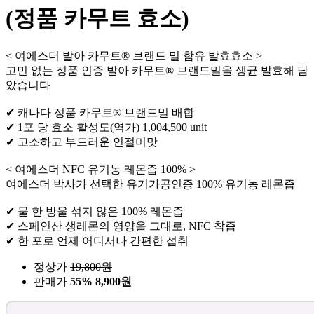
(정품 카무트 효소)
< 여에스더 발아 카무트® 브랜드 밀 함유 발효효소 >
고민 없는 정품 인증 발아 카무트® 브랜드밀을 생균 발효해 담
았습니다
✔ 캐나다 정품 카무트® 브랜드밀 배합
✔ 1포 당 효소 활성도(역가) 1,004,500 unit
✔ 고소하고 부드러운 인절미맛
< 여에스더 NFC 유기농 레몬즙 100% >
여에스더 박사가 선택한 유기가공인증 100% 유기농 레몬즙
✔ 물 한 방울 섞지 않은 100% 레몬즙
✔ 스페인산 생레몬의 영양을 그대로, NFC 착즙
✔ 한 포로 언제 어디서나 간편한 섭취
정상가
19,800
원
판매가
55%
8,900원