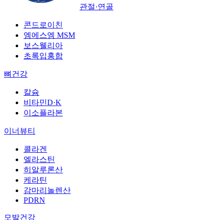
관절·연골
콘드로이친
엠에스엠 MSM
보스웰리아
초록입홍합
뼈건강
칼슘
비타민D·K
이소플라본
이너뷰티
콜라겐
엘라스틴
히알루론산
케라틴
감마리놀렌산
PDRN
모발건강