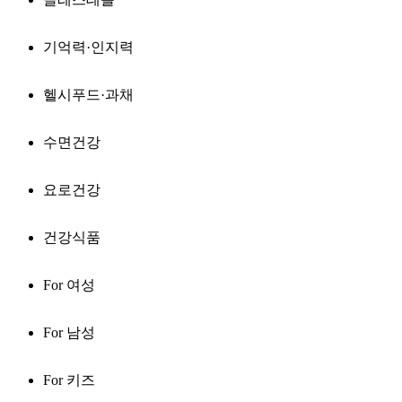
기억력·인지력
헬시푸드·과채
수면건강
요로건강
건강식품
For 여성
For 남성
For 키즈