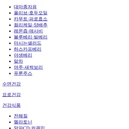
대마종자유
올리브·호두오일
카무트·파로효소
컬리케일·양배추
레몬즙·애사비
블루베리·빌베리
마시는샐러드
하스카프베리
야생베리
말차
여주·새싹보리
푸룬주스
수면건강
요로건강
건강식품
전해질
멜라토닌
알파CD·커큐민