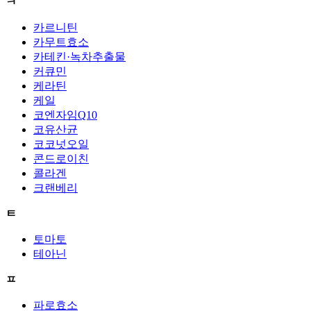
ㅋ
카르니틴
카무트효소
카테킨·녹차추출물
커큐민
케라틴
케일
코엔자임Q10
코유산균
코코넛오일
콘드로이친
콜라겐
크랜베리
ㅌ
토마토
테아닌
ㅍ
파로효소