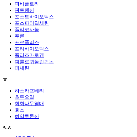
파비플로라
판토텐산
포스트바이오틱스
포스파티딜세린
폴리코사놀
푸룬
프로폴리스
프리바이오틱스
플라즈마로겐
피롤로퀴놀린퀴논
피세틴
ㅎ
하스카프베리
호두오일
회화나무열매
효소
히알루론산
A-Z