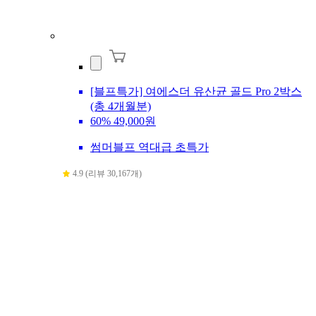
[블프특가] 여에스더 유산균 골드 Pro 2박스
(총 4개월분)
60%
49,000원
썸머블프 역대급 초특가
4.9 (리뷰 30,167개)