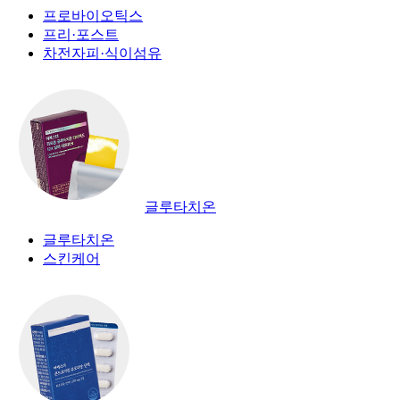
프로바이오틱스
프리·포스트
차전자피·식이섬유
글루타치온
글루타치온
스킨케어