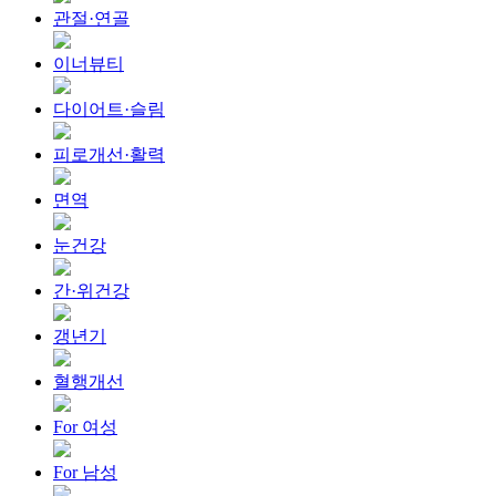
관절·연골
이너뷰티
다이어트·슬림
피로개선·활력
면역
눈건강
간·위건강
갱년기
혈행개선
For 여성
For 남성