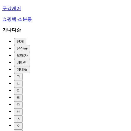
구강케어
쇼핑백·소분통
가나다순
전체
유산균
오메가
비타민
미네랄
ㄱ
ㄴ
ㄷ
ㄹ
ㅁ
ㅂ
ㅅ
ㅇ