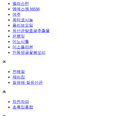
엘라스틴
엠에스엠 MSM
여주
옥타코사놀
올리브오일
유산균발효굴추출물
은행잎
이노시톨
이소플라본
인동덩굴꽃봉오리
ㅈ
전해질
제비집
질유래·질유산균
ㅊ
차전자피
초록입홍합