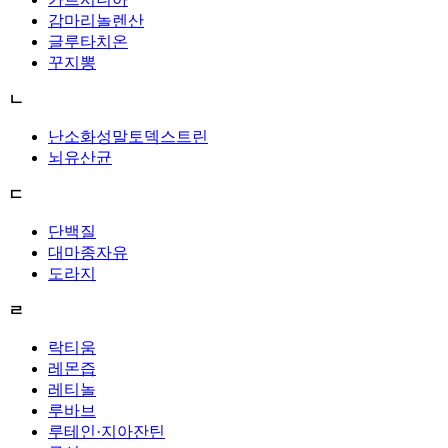
감마리놀렌산
글루타치온
꾸지뽕
ㄴ
난소화성말토덱스트린
뇌유산균
ㄷ
단백질
대마종자유
도라지
ㄹ
락티움
레몬즙
레티놀
루바브
루테인·지아잔틴