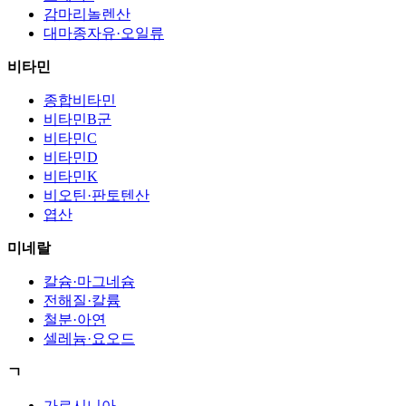
감마리놀렌산
대마종자유·오일류
비타민
종합비타민
비타민B군
비타민C
비타민D
비타민K
비오틴·판토텐산
엽산
미네랄
칼슘·마그네슘
전해질·칼륨
철분·아연
셀레늄·요오드
ㄱ
가르시니아