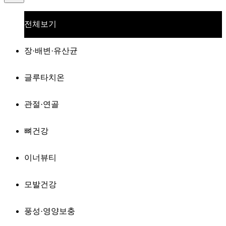
전체보기
장·배변·유산균
글루타치온
관절·연골
뼈건강
이너뷰티
모발건강
풍성·영양보충