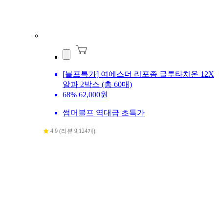
[블프특가] 여에스더 리포좀 글루타치온 12X
알파 2박스 (총 60매)
68%
62,000원
썸머블프 역대급 초특가
4.9 (리뷰 9,124개)