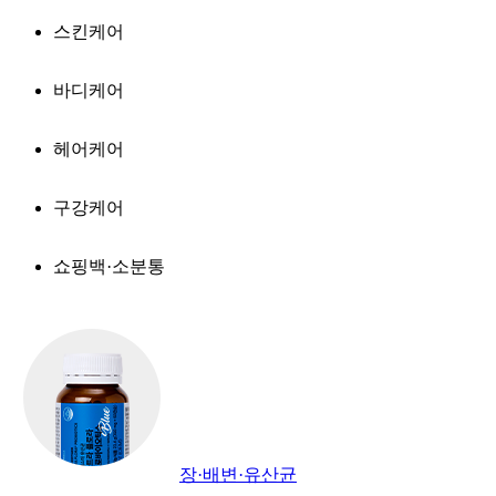
스킨케어
바디케어
헤어케어
구강케어
쇼핑백·소분통
장·배변·유산균