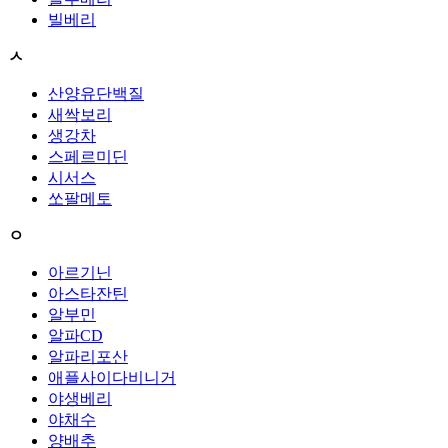
빌베리
ㅅ
산양유단백질
새싹보리
생강차
스페르미딘
시서스
쏘팔메토
ㅇ
아르기닌
아스타잔틴
알부민
알파CD
알파리포산
애플사이다비니거
야생베리
야채수
양배추