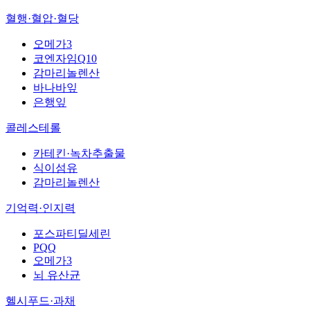
혈행·혈압·혈당
오메가3
코엔자임Q10
감마리놀렌산
바나바잎
은행잎
콜레스테롤
카테킨·녹차추출물
식이섬유
감마리놀렌산
기억력·인지력
포스파티딜세린
PQQ
오메가3
뇌 유산균
헬시푸드·과채