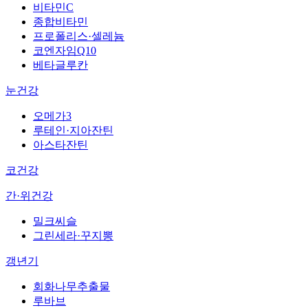
비타민C
종합비타민
프로폴리스·셀레늄
코엔자임Q10
베타글루칸
눈건강
오메가3
루테인·지아잔틴
아스타잔틴
코건강
간·위건강
밀크씨슬
그린세라·꾸지뽕
갱년기
회화나무추출물
루바브