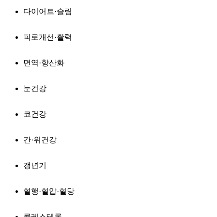
다이어트·슬림
피로개선·활력
면역·항산화
눈건강
코건강
간·위건강
갱년기
혈행·혈압·혈당
콜레스테롤