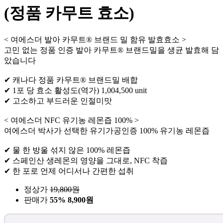
(정품 카무트 효소)
< 여에스더 발아 카무트® 브랜드 밀 함유 발효효소 >
고민 없는 정품 인증 발아 카무트® 브랜드밀을 생균 발효해 담
았습니다
✔ 캐나다 정품 카무트® 브랜드밀 배합
✔ 1포 당 효소 활성도(역가) 1,004,500 unit
✔ 고소하고 부드러운 인절미맛
< 여에스더 NFC 유기농 레몬즙 100% >
여에스더 박사가 선택한 유기가공인증 100% 유기농 레몬즙
✔ 물 한 방울 섞지 않은 100% 레몬즙
✔ 스페인산 생레몬의 영양을 그대로, NFC 착즙
✔ 한 포로 언제 어디서나 간편한 섭취
정상가
19,800
원
판매가
55%
8,900원