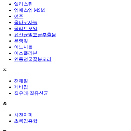
엘라스틴
엠에스엠 MSM
여주
옥타코사놀
올리브오일
유산균발효굴추출물
은행잎
이노시톨
이소플라본
인동덩굴꽃봉오리
ㅈ
전해질
제비집
질유래·질유산균
ㅊ
차전자피
초록입홍합