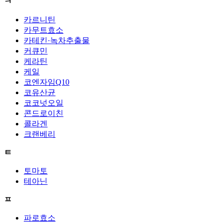
ㅋ
카르니틴
카무트효소
카테킨·녹차추출물
커큐민
케라틴
케일
코엔자임Q10
코유산균
코코넛오일
콘드로이친
콜라겐
크랜베리
ㅌ
토마토
테아닌
ㅍ
파로효소