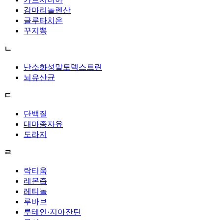
감마리놀렌산
글루타치온
꾸지뽕
ㄴ
난소화성말토덱스트린
뇌유산균
ㄷ
단백질
대마종자유
도라지
ㄹ
락티움
레몬즙
레티놀
루바브
루테인·지아잔틴