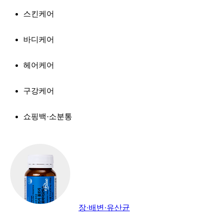
스킨케어
바디케어
헤어케어
구강케어
쇼핑백·소분통
장·배변·유산균