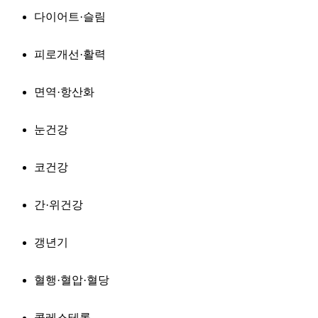
다이어트·슬림
피로개선·활력
면역·항산화
눈건강
코건강
간·위건강
갱년기
혈행·혈압·혈당
콜레스테롤