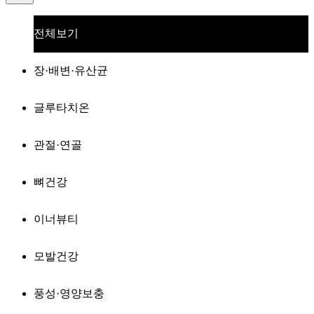
전체보기
장·배변·유산균
글루타치온
관절·연골
뼈건강
이너뷰티
모발건강
풍성·영양보충