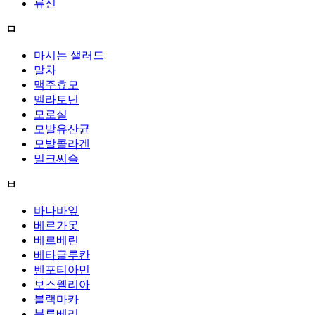
류신
ㅁ
마시는 샐러드
말차
맥주효모
멜라토닌
모로실
모발유산균
모발콜라겐
밀크씨슬
ㅂ
바나바잎
베르가못
베르베린
베타글루칸
벤포티아민
보스웰리아
블랙마카
블루베리