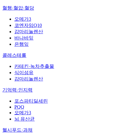
혈행·혈압·혈당
오메가3
코엔자임Q10
감마리놀렌산
바나바잎
은행잎
콜레스테롤
카테킨·녹차추출물
식이섬유
감마리놀렌산
기억력·인지력
포스파티딜세린
PQQ
오메가3
뇌 유산균
헬시푸드·과채