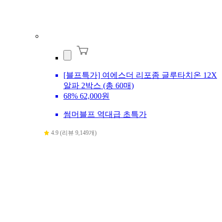
[블프특가] 여에스더 리포좀 글루타치온 12X
알파 2박스 (총 60매)
68%
62,000원
썸머블프 역대급 초특가
4.9 (리뷰 9,149개)