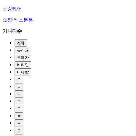
구강케어
쇼핑백·소분통
가나다순
전체
유산균
오메가
비타민
미네랄
ㄱ
ㄴ
ㄷ
ㄹ
ㅁ
ㅂ
ㅅ
ㅇ