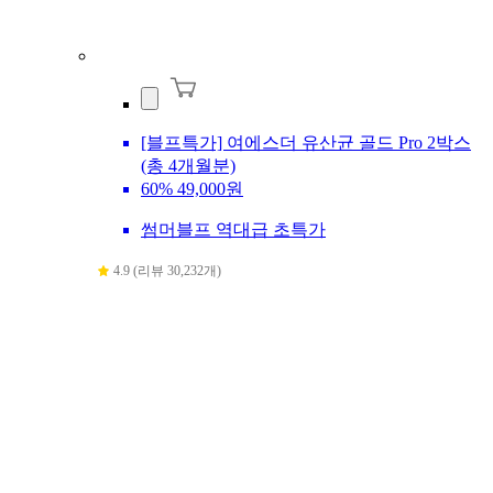
[블프특가] 여에스더 유산균 골드 Pro 2박스
(총 4개월분)
60%
49,000원
썸머블프 역대급 초특가
4.9 (리뷰 30,232개)