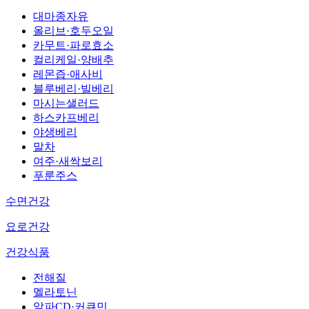
대마종자유
올리브·호두오일
카무트·파로효소
컬리케일·양배추
레몬즙·애사비
블루베리·빌베리
마시는샐러드
하스카프베리
야생베리
말차
여주·새싹보리
푸룬주스
수면건강
요로건강
건강식품
전해질
멜라토닌
알파CD·커큐민