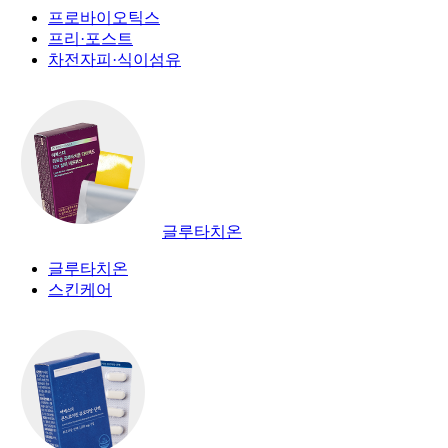
프로바이오틱스
프리·포스트
차전자피·식이섬유
글루타치온
글루타치온
스킨케어