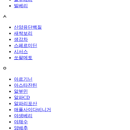
빌베리
ㅅ
산양유단백질
새싹보리
생강차
스페르미딘
시서스
쏘팔메토
ㅇ
아르기닌
아스타잔틴
알부민
알파CD
알파리포산
애플사이다비니거
야생베리
야채수
양배추