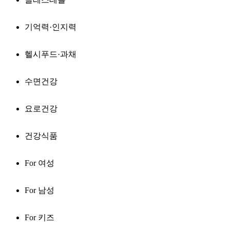
기억력·인지력
헬시푸드·과채
수면건강
요로건강
건강식품
For 여성
For 남성
For 키즈