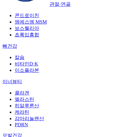
관절·연골
콘드로이친
엠에스엠 MSM
보스웰리아
초록입홍합
뼈건강
칼슘
비타민D·K
이소플라본
이너뷰티
콜라겐
엘라스틴
히알루론산
케라틴
감마리놀렌산
PDRN
모발건강