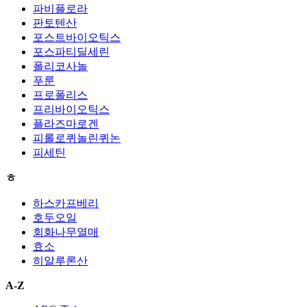
파비플로라
판토텐산
포스트바이오틱스
포스파티딜세린
폴리코사놀
푸룬
프로폴리스
프리바이오틱스
플라즈마로겐
피롤로퀴놀린퀴논
피세틴
ㅎ
하스카프베리
호두오일
회화나무열매
효소
히알루론산
A-Z