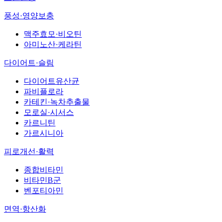
풍성·영양보충
맥주효모·비오틴
아미노산·케라틴
다이어트·슬림
다이어트유산균
파비플로라
카테킨·녹차추출물
모로실·시서스
카르니틴
가르시니아
피로개선·활력
종합비타민
비타민B군
벤포티아민
면역·항산화