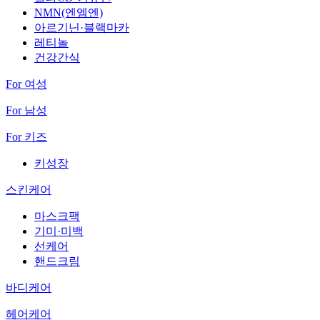
NMN(엔엠엔)
아르기닌·블랙마카
레티놀
건강간식
For 여성
For 남성
For 키즈
키성장
스킨케어
마스크팩
기미·미백
선케어
핸드크림
바디케어
헤어케어