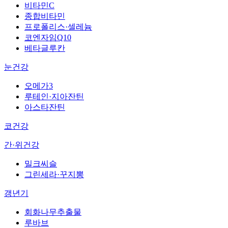
비타민C
종합비타민
프로폴리스·셀레늄
코엔자임Q10
베타글루칸
눈건강
오메가3
루테인·지아잔틴
아스타잔틴
코건강
간·위건강
밀크씨슬
그린세라·꾸지뽕
갱년기
회화나무추출물
루바브