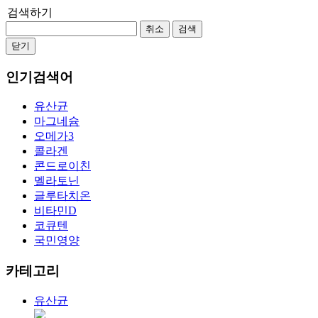
검색하기
취소
검색
닫기
인기검색어
유산균
마그네슘
오메가3
콜라겐
콘드로이친
멜라토닌
글루타치온
비타민D
코큐텐
국민영양
카테고리
유산균