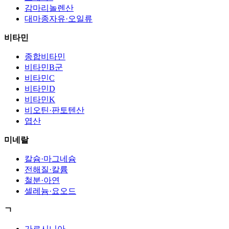
감마리놀렌산
대마종자유·오일류
비타민
종합비타민
비타민B군
비타민C
비타민D
비타민K
비오틴·판토텐산
엽산
미네랄
칼슘·마그네슘
전해질·칼륨
철분·아연
셀레늄·요오드
ㄱ
가르시니아