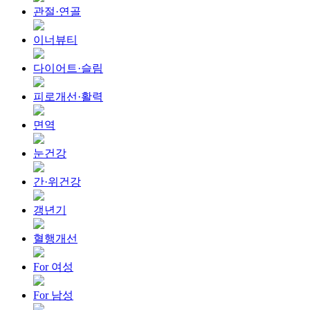
관절·연골
이너뷰티
다이어트·슬림
피로개선·활력
면역
눈건강
간·위건강
갱년기
혈행개선
For 여성
For 남성