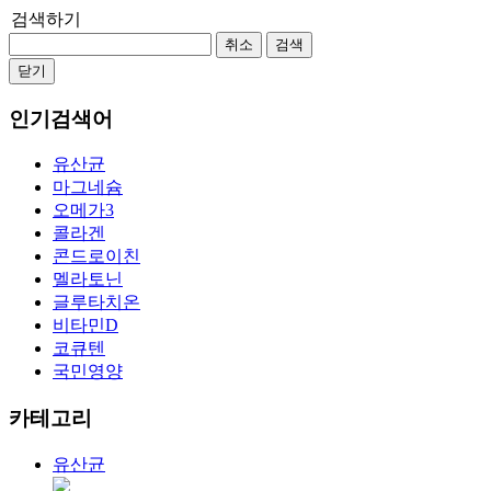
검색하기
취소
검색
닫기
인기검색어
유산균
마그네슘
오메가3
콜라겐
콘드로이친
멜라토닌
글루타치온
비타민D
코큐텐
국민영양
카테고리
유산균