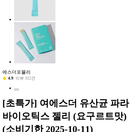
에스더포뮬러
4.9
리뷰 312건
[초특가] 여에스더 유산균 파라
바이오틱스 젤리 (요구르트맛)
(소비기한 2025-10-11)