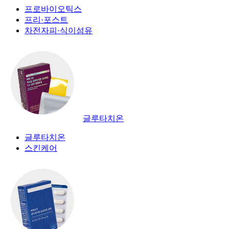
프로바이오틱스
프리·포스트
차전자피·식이섬유
글루타치온
글루타치온
스킨케어