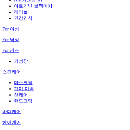
아르기닌·블랙마카
레티놀
건강간식
For 여성
For 남성
For 키즈
키성장
스킨케어
마스크팩
기미·미백
선케어
핸드크림
바디케어
헤어케어