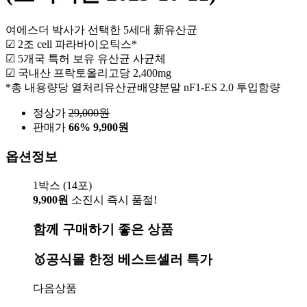
여에스더 박사가 선택한 5세대 新유산균
☑ 2조 cell 파라바이오틱스*
☑ 5개국 특허 보유 유산균 사균체
☑ 국내산 프락토올리고당 2,400mg
*총 내용량당 열처리유산균배양분말 nF1-ES 2.0 투입함량
정상가
29,000
원
판매가
66%
9,900원
옵션정보
1박스 (14포)
9,900원
소진시 즉시 품절!
함께 구매하기 좋은 상품
🥇공식몰 한정 베스트셀러 특가
다음상품