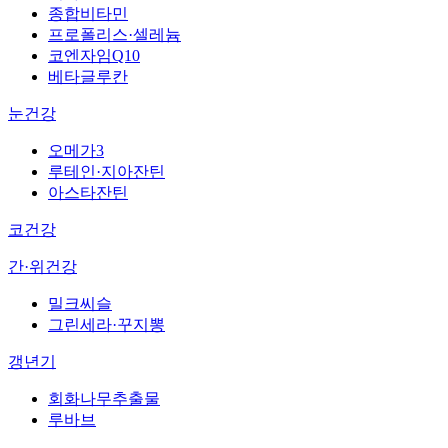
종합비타민
프로폴리스·셀레늄
코엔자임Q10
베타글루칸
눈건강
오메가3
루테인·지아잔틴
아스타잔틴
코건강
간·위건강
밀크씨슬
그린세라·꾸지뽕
갱년기
회화나무추출물
루바브