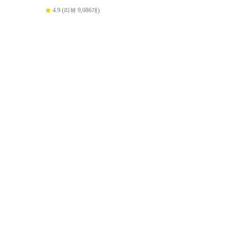
4.9 (리뷰 9,086개)