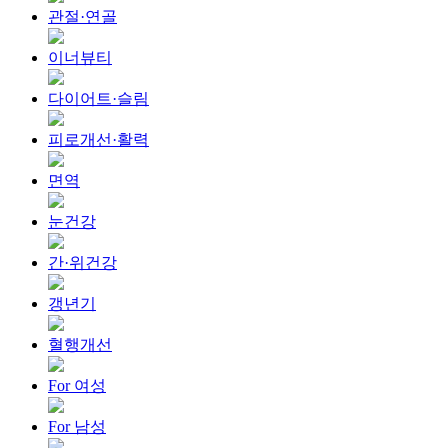
관절·연골
이너뷰티
다이어트·슬림
피로개선·활력
면역
눈건강
간·위건강
갱년기
혈행개선
For 여성
For 남성