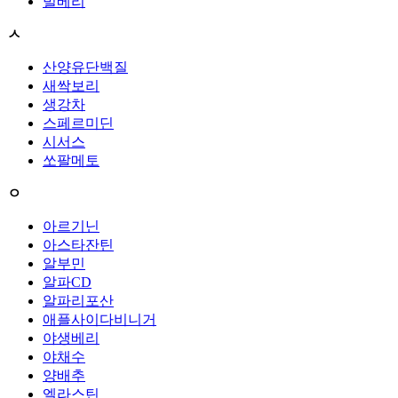
빌베리
ㅅ
산양유단백질
새싹보리
생강차
스페르미딘
시서스
쏘팔메토
ㅇ
아르기닌
아스타잔틴
알부민
알파CD
알파리포산
애플사이다비니거
야생베리
야채수
양배추
엘라스틴