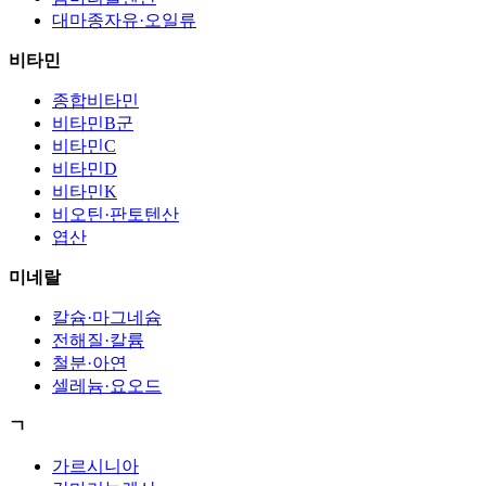
대마종자유·오일류
비타민
종합비타민
비타민B군
비타민C
비타민D
비타민K
비오틴·판토텐산
엽산
미네랄
칼슘·마그네슘
전해질·칼륨
철분·아연
셀레늄·요오드
ㄱ
가르시니아