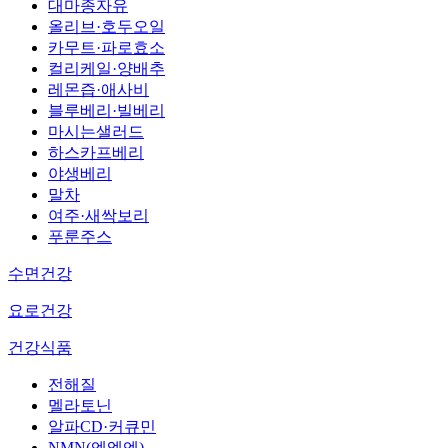
대마종자유
올리브·호두오일
카무트·파로효소
컬리케일·양배추
레몬즙·애사비
블루베리·빌베리
마시는샐러드
하스카프베리
야생베리
말차
여주·새싹보리
푸룬주스
수면건강
요로건강
건강식품
전해질
멜라토닌
알파CD·커큐민
NMN(엔엠엔)