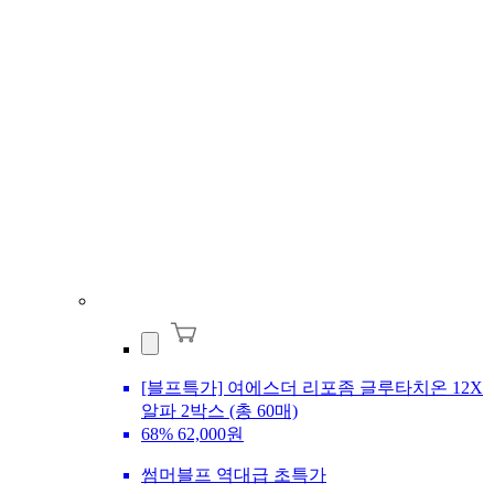
[블프특가] 여에스더 리포좀 글루타치온 12X
알파 2박스 (총 60매)
68%
62,000원
썸머블프 역대급 초특가