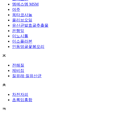
엠에스엠 MSM
여주
옥타코사놀
올리브오일
유산균발효굴추출물
은행잎
이노시톨
이소플라본
인동덩굴꽃봉오리
ㅈ
전해질
제비집
질유래·질유산균
ㅊ
차전자피
초록입홍합
ㅋ