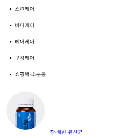
스킨케어
바디케어
헤어케어
구강케어
쇼핑백·소분통
장·배변·유산균