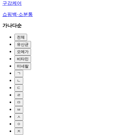
구강케어
쇼핑백·소분통
가나다순
전체
유산균
오메가
비타민
미네랄
ㄱ
ㄴ
ㄷ
ㄹ
ㅁ
ㅂ
ㅅ
ㅇ
ㅈ