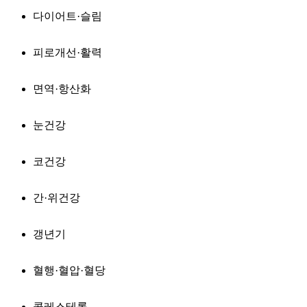
다이어트·슬림
피로개선·활력
면역·항산화
눈건강
코건강
간·위건강
갱년기
혈행·혈압·혈당
콜레스테롤