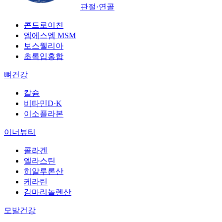
관절·연골
콘드로이친
엠에스엠 MSM
보스웰리아
초록입홍합
뼈건강
칼슘
비타민D·K
이소플라본
이너뷰티
콜라겐
엘라스틴
히알루론산
케라틴
감마리놀렌산
모발건강