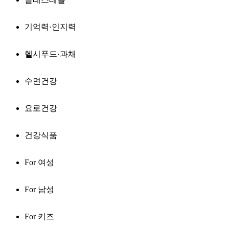
기억력·인지력
헬시푸드·과채
수면건강
요로건강
건강식품
For 여성
For 남성
For 키즈