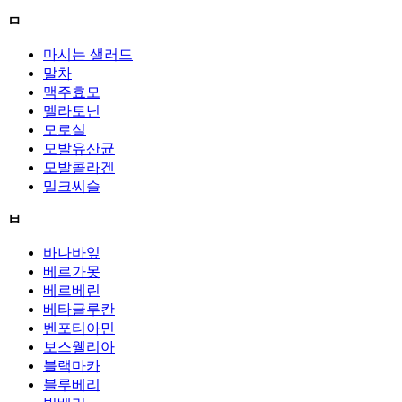
ㅁ
마시는 샐러드
말차
맥주효모
멜라토닌
모로실
모발유산균
모발콜라겐
밀크씨슬
ㅂ
바나바잎
베르가못
베르베린
베타글루칸
벤포티아민
보스웰리아
블랙마카
블루베리