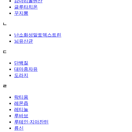
감마리놀렌산
글루타치온
꾸지뽕
ㄴ
난소화성말토덱스트린
뇌유산균
ㄷ
단백질
대마종자유
도라지
ㄹ
락티움
레몬즙
레티놀
루바브
루테인·지아잔틴
류신