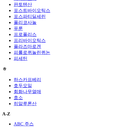
판토텐산
포스트바이오틱스
포스파티딜세린
폴리코사놀
푸룬
프로폴리스
프리바이오틱스
플라즈마로겐
피롤로퀴놀린퀴논
피세틴
ㅎ
하스카프베리
호두오일
회화나무열매
효소
히알루론산
A-Z
ABC 주스