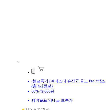
[블프특가] 여에스더 유산균 골드 Pro 2박스
(총 4개월분)
60%
49,000원
썸머블프 역대급 초특가
4.9 (리뷰 30,073개)