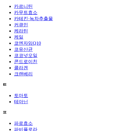
카르니틴
카무트효소
카테킨·녹차추출물
커큐민
케라틴
케일
코엔자임Q10
코유산균
코코넛오일
콘드로이친
콜라겐
크랜베리
ㅌ
토마토
테아닌
ㅍ
파로효소
파비플로라