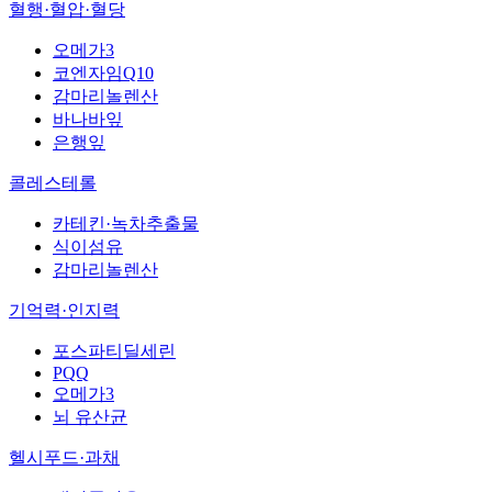
혈행·혈압·혈당
오메가3
코엔자임Q10
감마리놀렌산
바나바잎
은행잎
콜레스테롤
카테킨·녹차추출물
식이섬유
감마리놀렌산
기억력·인지력
포스파티딜세린
PQQ
오메가3
뇌 유산균
헬시푸드·과채