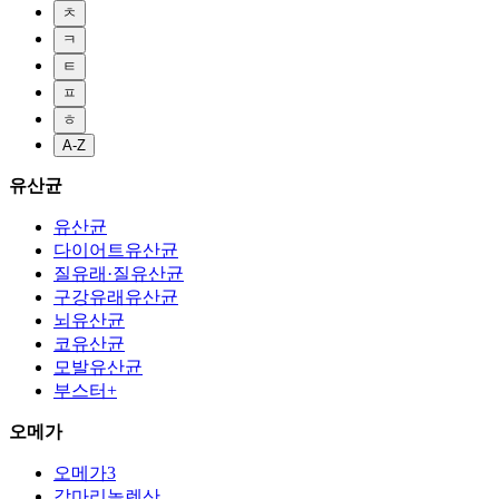
ㅊ
ㅋ
ㅌ
ㅍ
ㅎ
A-Z
유산균
유산균
다이어트유산균
질유래·질유산균
구강유래유산균
뇌유산균
코유산균
모발유산균
부스터+
오메가
오메가3
감마리놀렌산