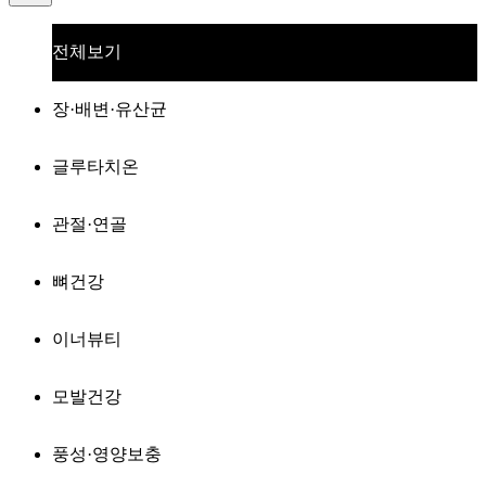
전체보기
장·배변·유산균
글루타치온
관절·연골
뼈건강
이너뷰티
모발건강
풍성·영양보충