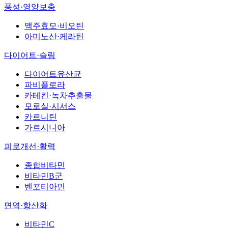
풍성·영양보충
맥주효모·비오틴
아미노산·케라틴
다이어트·슬림
다이어트유산균
파비플로라
카테킨·녹차추출물
모로실·시서스
카르니틴
가르시니아
피로개선·활력
종합비타민
비타민B군
벤포티아민
면역·항산화
비타민C