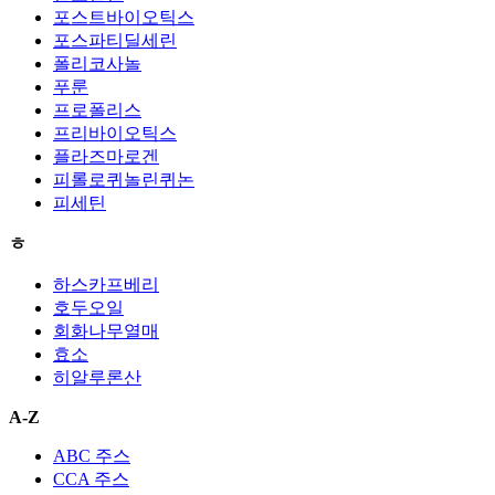
포스트바이오틱스
포스파티딜세린
폴리코사놀
푸룬
프로폴리스
프리바이오틱스
플라즈마로겐
피롤로퀴놀린퀴논
피세틴
ㅎ
하스카프베리
호두오일
회화나무열매
효소
히알루론산
A-Z
ABC 주스
CCA 주스