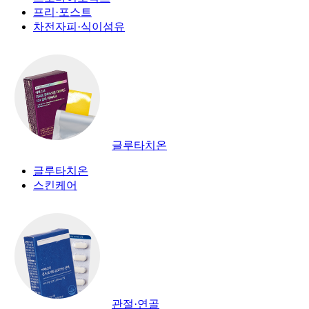
프리·포스트
차전자피·식이섬유
글루타치온
글루타치온
스킨케어
관절·연골