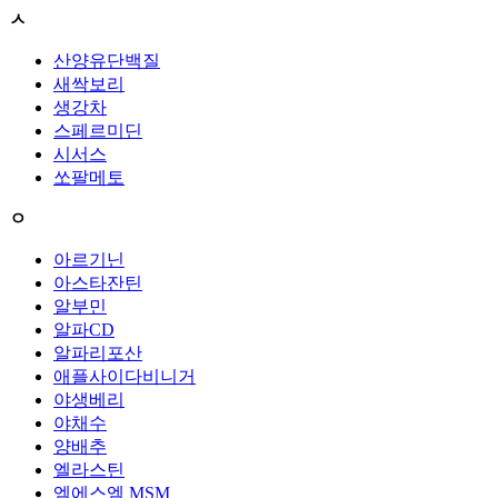
ㅅ
산양유단백질
새싹보리
생강차
스페르미딘
시서스
쏘팔메토
ㅇ
아르기닌
아스타잔틴
알부민
알파CD
알파리포산
애플사이다비니거
야생베리
야채수
양배추
엘라스틴
엠에스엠 MSM