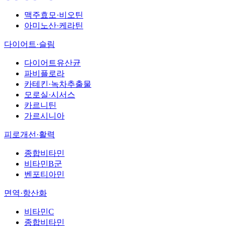
맥주효모·비오틴
아미노산·케라틴
다이어트·슬림
다이어트유산균
파비플로라
카테킨·녹차추출물
모로실·시서스
카르니틴
가르시니아
피로개선·활력
종합비타민
비타민B군
벤포티아민
면역·항산화
비타민C
종합비타민