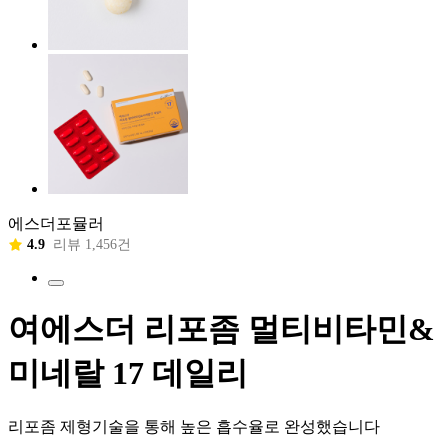
에스더포뮬러
4.9
리뷰 1,456건
여에스더 리포좀 멀티비타민&
미네랄 17 데일리
리포좀 제형기술을 통해 높은 흡수율로 완성했습니다