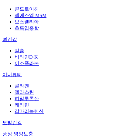
콘드로이친
엠에스엠 MSM
보스웰리아
초록입홍합
뼈건강
칼슘
비타민D·K
이소플라본
이너뷰티
콜라겐
엘라스틴
히알루론산
케라틴
감마리놀렌산
모발건강
풍성·영양보충