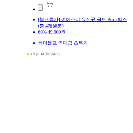
[블프특가] 여에스더 유산균 골드 Pro 2박스
(총 4개월분)
60%
49,000원
썸머블프 역대급 초특가
4.9 (리뷰 30,084개)