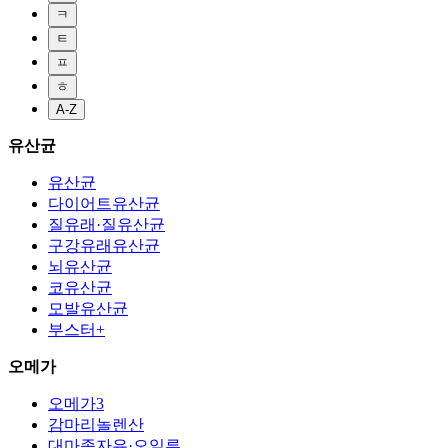
ㅋ
ㅌ
ㅍ
ㅎ
A-Z
유산균
유산균
다이어트유산균
질유래·질유산균
구강유래유산균
뇌유산균
코유산균
모발유산균
부스터+
오메가
오메가3
감마리놀렌산
대마종자유·오일류