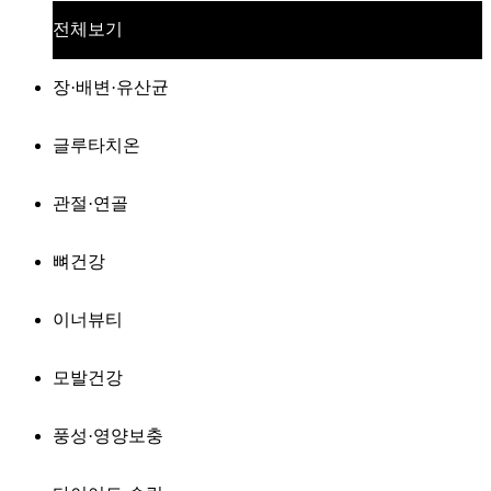
전체보기
장·배변·유산균
글루타치온
관절·연골
뼈건강
이너뷰티
모발건강
풍성·영양보충