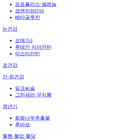
프로폴리스·셀레늄
코엔자임Q10
베타글루칸
눈건강
오메가3
루테인·지아잔틴
아스타잔틴
코건강
간·위건강
밀크씨슬
그린세라·꾸지뽕
갱년기
회화나무추출물
루바브
혈행·혈압·혈당