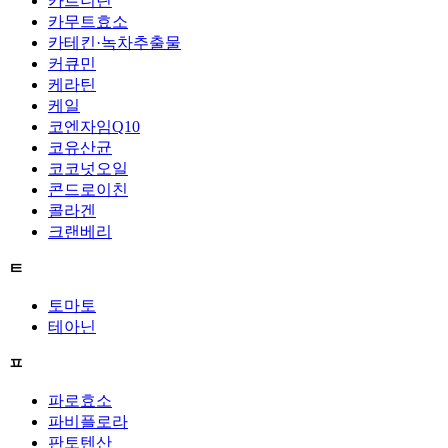
카르니틴
카무트효소
카테킨·녹차추출물
커큐민
케라틴
케일
코엔자임Q10
코유산균
코코넛오일
콘드로이친
콜라겐
크랜베리
ㅌ
토마토
테아닌
ㅍ
파로효소
파비플로라
판토텐산