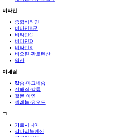
비타민
종합비타민
비타민B군
비타민C
비타민D
비타민K
비오틴·판토텐산
엽산
미네랄
칼슘·마그네슘
전해질·칼륨
철분·아연
셀레늄·요오드
ㄱ
가르시니아
감마리놀렌산