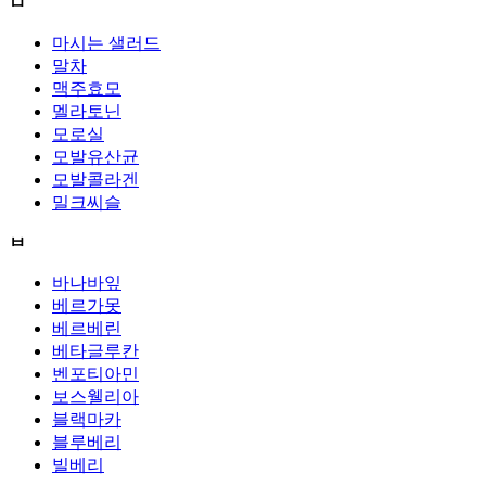
ㅁ
마시는 샐러드
말차
맥주효모
멜라토닌
모로실
모발유산균
모발콜라겐
밀크씨슬
ㅂ
바나바잎
베르가못
베르베린
베타글루칸
벤포티아민
보스웰리아
블랙마카
블루베리
빌베리