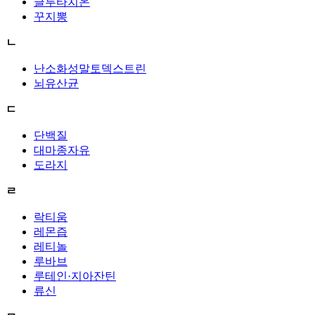
글루타치온
꾸지뽕
ㄴ
난소화성말토덱스트린
뇌유산균
ㄷ
단백질
대마종자유
도라지
ㄹ
락티움
레몬즙
레티놀
루바브
루테인·지아잔틴
류신