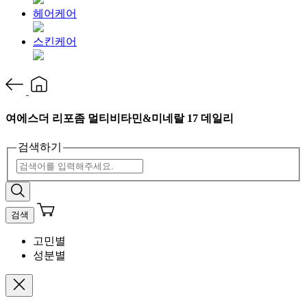
헤어케어
스킨케어
여에스더 리포좀 멀티비타민&미네랄 17 데일리
검색하기
검색
고민별
성분별