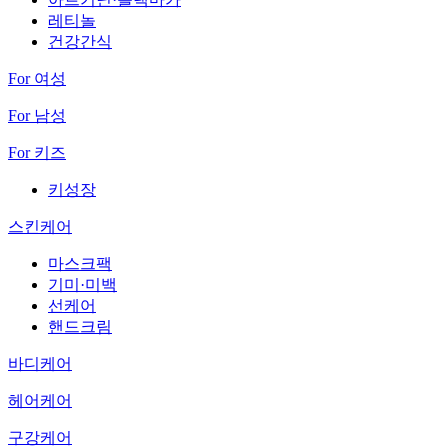
레티놀
건강간식
For 여성
For 남성
For 키즈
키성장
스킨케어
마스크팩
기미·미백
선케어
핸드크림
바디케어
헤어케어
구강케어