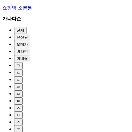
쇼핑백·소분통
가나다순
전체
유산균
오메가
비타민
미네랄
ㄱ
ㄴ
ㄷ
ㄹ
ㅁ
ㅂ
ㅅ
ㅇ
ㅈ
ㅊ