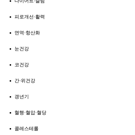
다이어트·슬림
피로개선·활력
면역·항산화
눈건강
코건강
간·위건강
갱년기
혈행·혈압·혈당
콜레스테롤