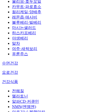
올리브·호두오일
카무트·파로효소
컬리케일·양배추
레몬즙·애사비
블루베리·빌베리
마시는샐러드
하스카프베리
야생베리
말차
여주·새싹보리
푸룬주스
수면건강
요로건강
건강식품
전해질
멜라토닌
알파CD·커큐민
NMN(엔엠엔)
아르기닌·블랙마카