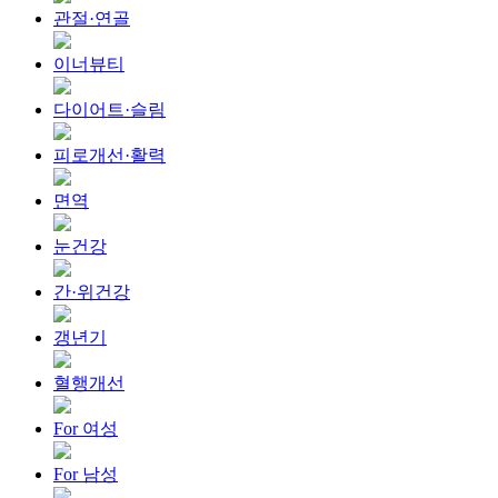
관절·연골
이너뷰티
다이어트·슬림
피로개선·활력
면역
눈건강
간·위건강
갱년기
혈행개선
For 여성
For 남성