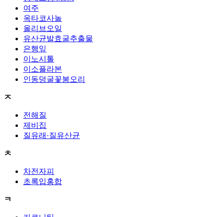
여주
옥타코사놀
올리브오일
유산균발효굴추출물
은행잎
이노시톨
이소플라본
인동덩굴꽃봉오리
ㅈ
전해질
제비집
질유래·질유산균
ㅊ
차전자피
초록입홍합
ㅋ