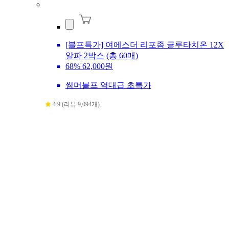
[블프특가] 여에스더 리포좀 글루타치온 12X
알파 2박스 (총 60매)
68%
62,000원
썸머블프 역대급 초특가
4.9 (리뷰 9,094개)