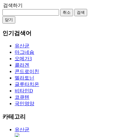
검색하기
취소
검색
닫기
인기검색어
유산균
마그네슘
오메가3
콜라겐
콘드로이친
멜라토닌
글루타치온
비타민D
코큐텐
국민영양
카테고리
유산균