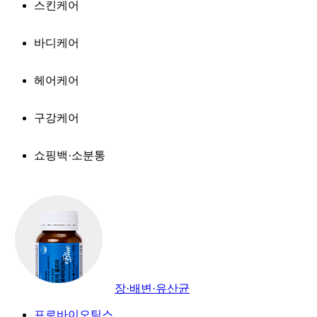
스킨케어
바디케어
헤어케어
구강케어
쇼핑백·소분통
장·배변·유산균
프로바이오틱스