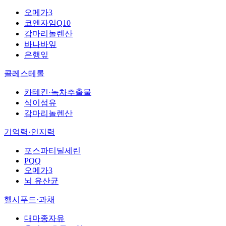
오메가3
코엔자임Q10
감마리놀렌산
바나바잎
은행잎
콜레스테롤
카테킨·녹차추출물
식이섬유
감마리놀렌산
기억력·인지력
포스파티딜세린
PQQ
오메가3
뇌 유산균
헬시푸드·과채
대마종자유