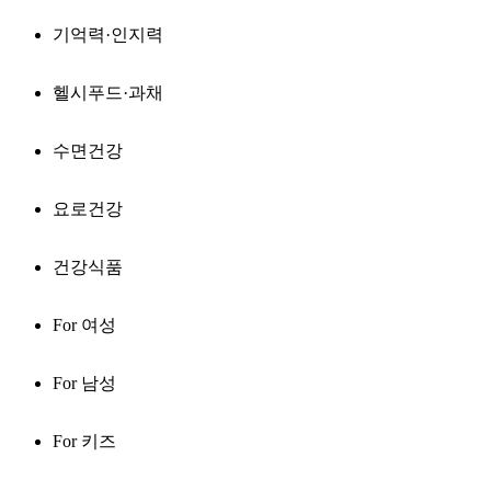
기억력·인지력
헬시푸드·과채
수면건강
요로건강
건강식품
For 여성
For 남성
For 키즈