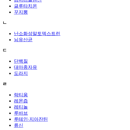
글루타치온
꾸지뽕
ㄴ
난소화성말토덱스트린
뇌유산균
ㄷ
단백질
대마종자유
도라지
ㄹ
락티움
레몬즙
레티놀
루바브
루테인·지아잔틴
류신