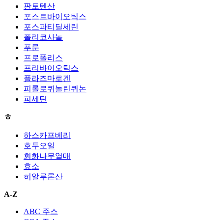
판토텐산
포스트바이오틱스
포스파티딜세린
폴리코사놀
푸룬
프로폴리스
프리바이오틱스
플라즈마로겐
피롤로퀴놀린퀴논
피세틴
ㅎ
하스카프베리
호두오일
회화나무열매
효소
히알루론산
A-Z
ABC 주스