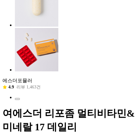
에스더포뮬러
4.9
리뷰 1,463건
여에스더 리포좀 멀티비타민&
미네랄 17 데일리