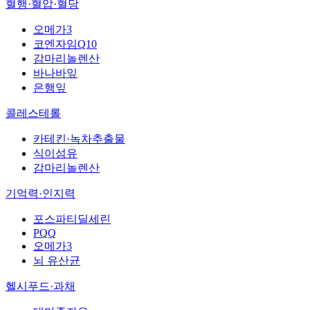
혈행·혈압·혈당
오메가3
코엔자임Q10
감마리놀렌산
바나바잎
은행잎
콜레스테롤
카테킨·녹차추출물
식이섬유
감마리놀렌산
기억력·인지력
포스파티딜세린
PQQ
오메가3
뇌 유산균
헬시푸드·과채