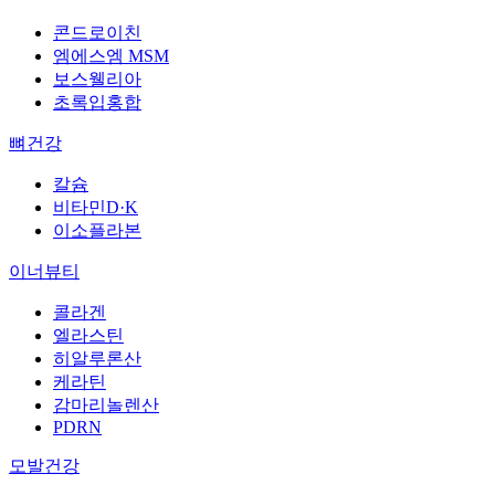
콘드로이친
엠에스엠 MSM
보스웰리아
초록입홍합
뼈건강
칼슘
비타민D·K
이소플라본
이너뷰티
콜라겐
엘라스틴
히알루론산
케라틴
감마리놀렌산
PDRN
모발건강