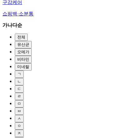
구강케어
쇼핑백·소분통
가나다순
전체
유산균
오메가
비타민
미네랄
ㄱ
ㄴ
ㄷ
ㄹ
ㅁ
ㅂ
ㅅ
ㅇ
ㅈ