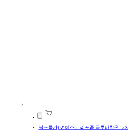
[블프특가] 여에스더 리포좀 글루타치온 12X