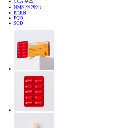
CCA 주스
NMN(엔엠엔)
PDRN
PQQ
SOD