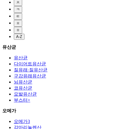
ㅊ
ㅋ
ㅌ
ㅍ
ㅎ
A-Z
유산균
유산균
다이어트유산균
질유래·질유산균
구강유래유산균
뇌유산균
코유산균
모발유산균
부스터+
오메가
오메가3
감마리놀렌산