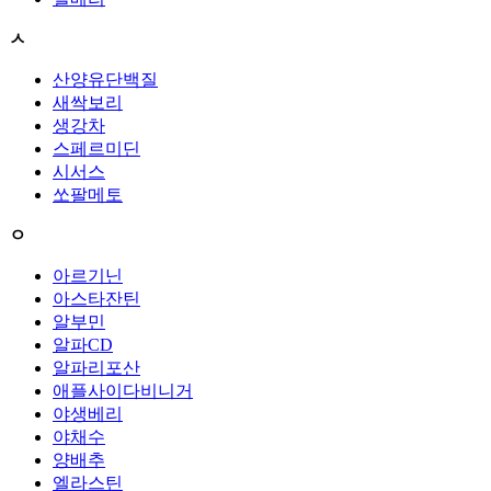
ㅅ
산양유단백질
새싹보리
생강차
스페르미딘
시서스
쏘팔메토
ㅇ
아르기닌
아스타잔틴
알부민
알파CD
알파리포산
애플사이다비니거
야생베리
야채수
양배추
엘라스틴