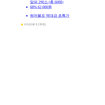
알파 2박스 (총 60매)
68%
62,000원
썸머블프 역대급 초특가
4.9 (리뷰 9,139개)