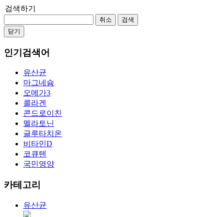
검색하기
취소
검색
닫기
인기검색어
유산균
마그네슘
오메가3
콜라겐
콘드로이친
멜라토닌
글루타치온
비타민D
코큐텐
국민영양
카테고리
유산균