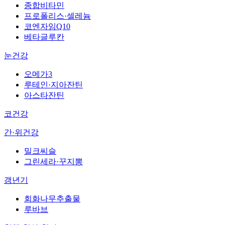
종합비타민
프로폴리스·셀레늄
코엔자임Q10
베타글루칸
눈건강
오메가3
루테인·지아잔틴
아스타잔틴
코건강
간·위건강
밀크씨슬
그린세라·꾸지뽕
갱년기
회화나무추출물
루바브