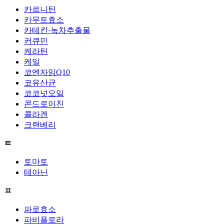
카르니틴
카무트효소
카테킨·녹차추출물
커큐민
케라틴
케일
코엔자임Q10
코유산균
코코넛오일
콘드로이친
콜라겐
크랜베리
ㅌ
토마토
테아닌
ㅍ
파로효소
파비플로라