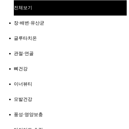
전체보기
장·배변·유산균
글루타치온
관절·연골
뼈건강
이너뷰티
모발건강
풍성·영양보충