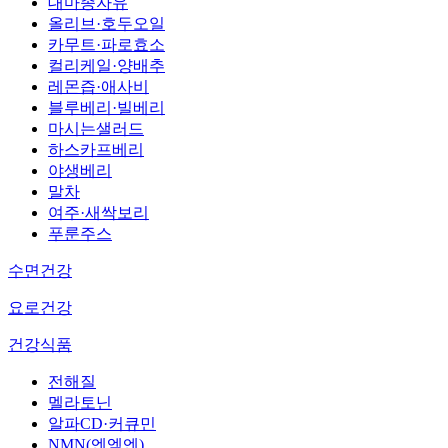
대마종자유
올리브·호두오일
카무트·파로효소
컬리케일·양배추
레몬즙·애사비
블루베리·빌베리
마시는샐러드
하스카프베리
야생베리
말차
여주·새싹보리
푸룬주스
수면건강
요로건강
건강식품
전해질
멜라토닌
알파CD·커큐민
NMN(엔엠엔)