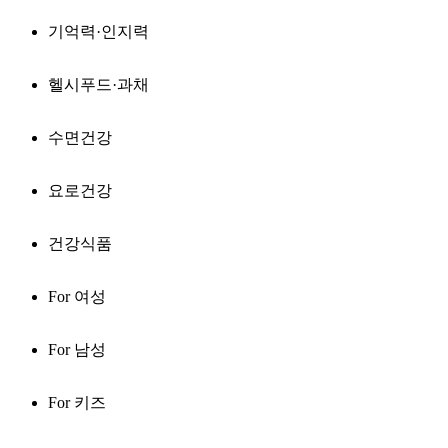
기억력·인지력
헬시푸드·과채
수면건강
요로건강
건강식품
For 여성
For 남성
For 키즈