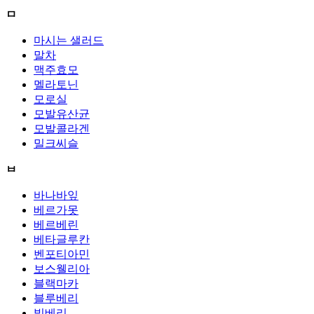
ㅁ
마시는 샐러드
말차
맥주효모
멜라토닌
모로실
모발유산균
모발콜라겐
밀크씨슬
ㅂ
바나바잎
베르가못
베르베린
베타글루칸
벤포티아민
보스웰리아
블랙마카
블루베리
빌베리