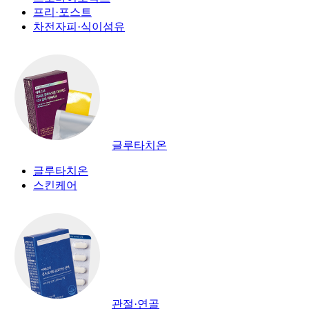
프리·포스트
차전자피·식이섬유
글루타치온
글루타치온
스킨케어
관절·연골