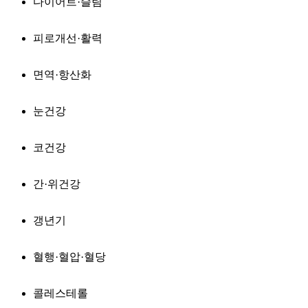
다이어트·슬림
피로개선·활력
면역·항산화
눈건강
코건강
간·위건강
갱년기
혈행·혈압·혈당
콜레스테롤