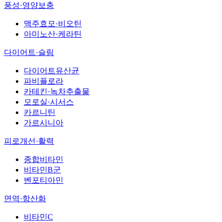
풍성·영양보충
맥주효모·비오틴
아미노산·케라틴
다이어트·슬림
다이어트유산균
파비플로라
카테킨·녹차추출물
모로실·시서스
카르니틴
가르시니아
피로개선·활력
종합비타민
비타민B군
벤포티아민
면역·항산화
비타민C