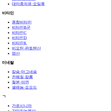
대마종자유·오일류
비타민
종합비타민
비타민B군
비타민C
비타민D
비타민K
비오틴·판토텐산
엽산
미네랄
칼슘·마그네슘
전해질·칼륨
철분·아연
셀레늄·요오드
ㄱ
가르시니아
감마리놀렌산