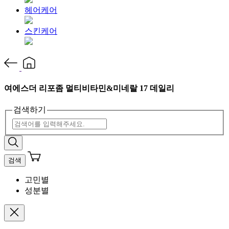
헤어케어
스킨케어
여에스더 리포좀 멀티비타민&미네랄 17 데일리
검색하기
검색
고민별
성분별