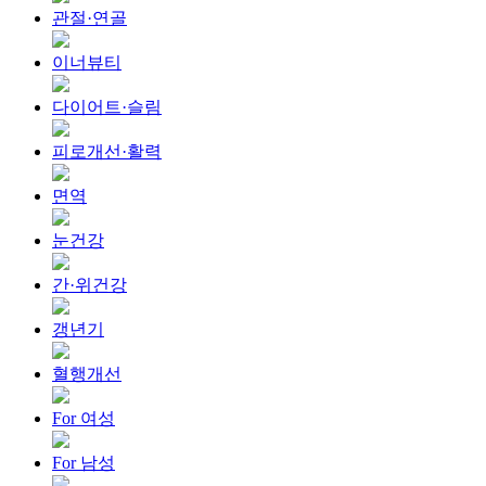
관절·연골
이너뷰티
다이어트·슬림
피로개선·활력
면역
눈건강
간·위건강
갱년기
혈행개선
For 여성
For 남성