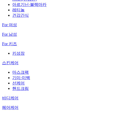
아르기닌·블랙마카
레티놀
건강간식
For 여성
For 남성
For 키즈
키성장
스킨케어
마스크팩
기미·미백
선케어
핸드크림
바디케어
헤어케어