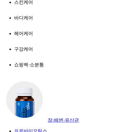
스킨케어
바디케어
헤어케어
구강케어
쇼핑백·소분통
장·배변·유산균
프로바이오틱스