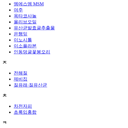
엠에스엠 MSM
여주
옥타코사놀
올리브오일
유산균발효굴추출물
은행잎
이노시톨
이소플라본
인동덩굴꽃봉오리
ㅈ
전해질
제비집
질유래·질유산균
ㅊ
차전자피
초록입홍합
ㅋ