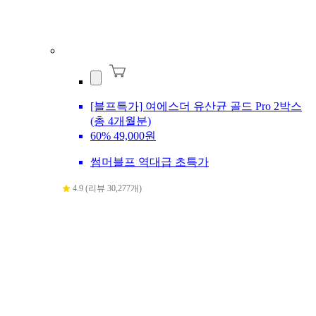
[블프특가] 여에스더 유산균 골드 Pro 2박스
(총 4개월분)
60%
49,000원
썸머블프 역대급 초특가
4.9 (리뷰 30,277개)