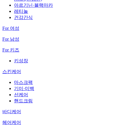
아르기닌·블랙마카
레티놀
건강간식
For 여성
For 남성
For 키즈
키성장
스킨케어
마스크팩
기미·미백
선케어
핸드크림
바디케어
헤어케어