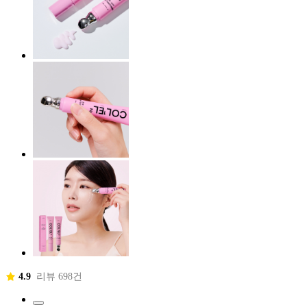
4.9
리뷰 698건