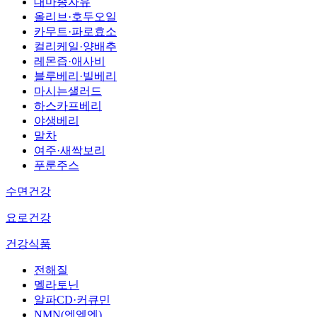
대마종자유
올리브·호두오일
카무트·파로효소
컬리케일·양배추
레몬즙·애사비
블루베리·빌베리
마시는샐러드
하스카프베리
야생베리
말차
여주·새싹보리
푸룬주스
수면건강
요로건강
건강식품
전해질
멜라토닌
알파CD·커큐민
NMN(엔엠엔)