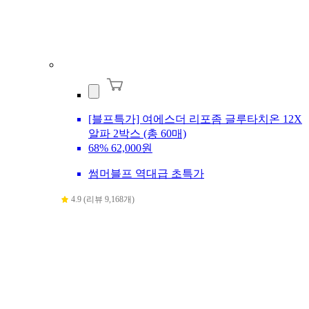
[블프특가] 여에스더 리포좀 글루타치온 12X
알파 2박스 (총 60매)
68%
62,000원
썸머블프 역대급 초특가
4.9 (리뷰 9,168개)