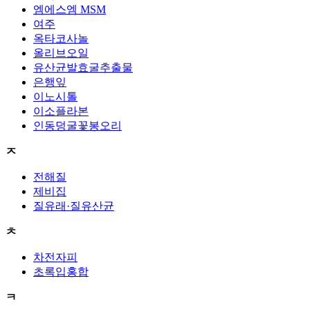
엠에스엠 MSM
여주
옥타코사놀
올리브오일
유산균발효굴추출물
은행잎
이노시톨
이소플라본
인동덩굴꽃봉오리
ㅈ
전해질
제비집
질유래·질유산균
ㅊ
차전자피
초록입홍합
ㅋ