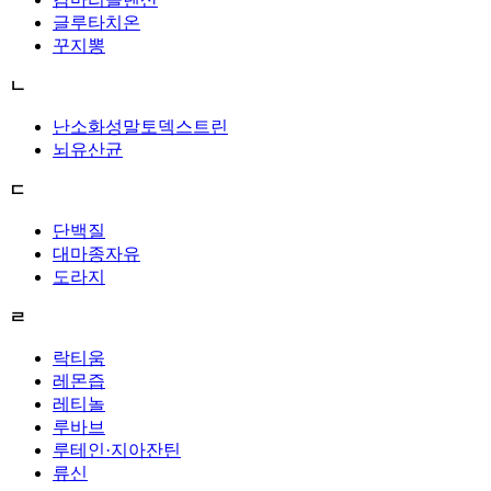
글루타치온
꾸지뽕
ㄴ
난소화성말토덱스트린
뇌유산균
ㄷ
단백질
대마종자유
도라지
ㄹ
락티움
레몬즙
레티놀
루바브
루테인·지아잔틴
류신