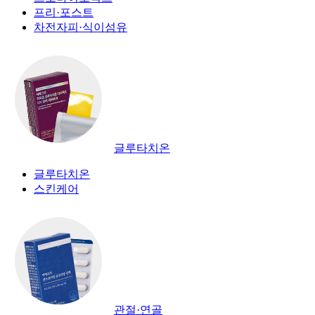
프리·포스트
차전자피·식이섬유
글루타치온
글루타치온
스킨케어
관절·연골