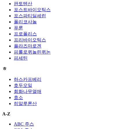
판토텐산
포스트바이오틱스
포스파티딜세린
폴리코사놀
푸룬
프로폴리스
프리바이오틱스
플라즈마로겐
피롤로퀴놀린퀴논
피세틴
ㅎ
하스카프베리
호두오일
회화나무열매
효소
히알루론산
A-Z
ABC 주스