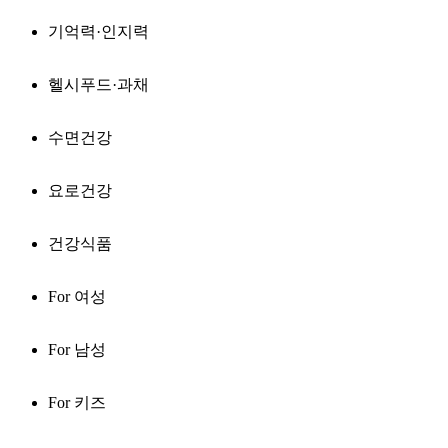
기억력·인지력
헬시푸드·과채
수면건강
요로건강
건강식품
For 여성
For 남성
For 키즈