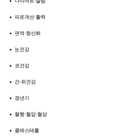
다이어트·슬림
피로개선·활력
면역·항산화
눈건강
코건강
간·위건강
갱년기
혈행·혈압·혈당
콜레스테롤