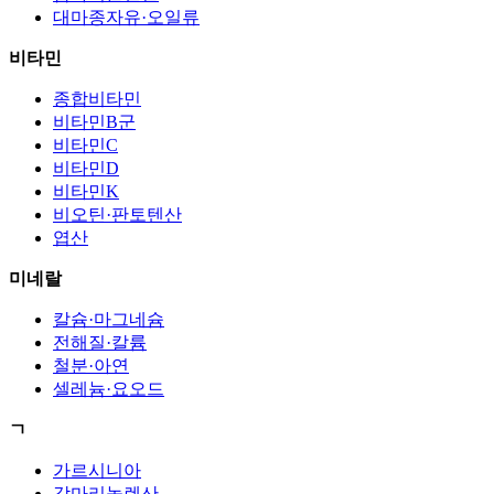
대마종자유·오일류
비타민
종합비타민
비타민B군
비타민C
비타민D
비타민K
비오틴·판토텐산
엽산
미네랄
칼슘·마그네슘
전해질·칼륨
철분·아연
셀레늄·요오드
ㄱ
가르시니아
감마리놀렌산