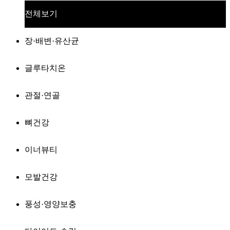
전체보기
장·배변·유산균
글루타치온
관절·연골
뼈건강
이너뷰티
모발건강
풍성·영양보충