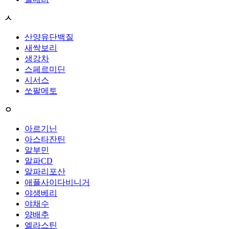
ㅅ
산양유단백질
새싹보리
생강차
스페르미딘
시서스
쏘팔메토
ㅇ
아르기닌
아스타잔틴
알부민
알파CD
알파리포산
애플사이다비니거
야생베리
야채수
양배추
엘라스틴