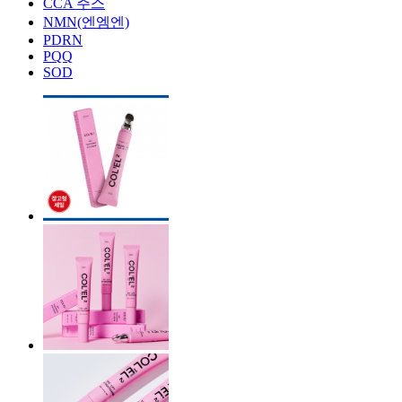
CCA 주스
NMN(엔엠엔)
PDRN
PQQ
SOD