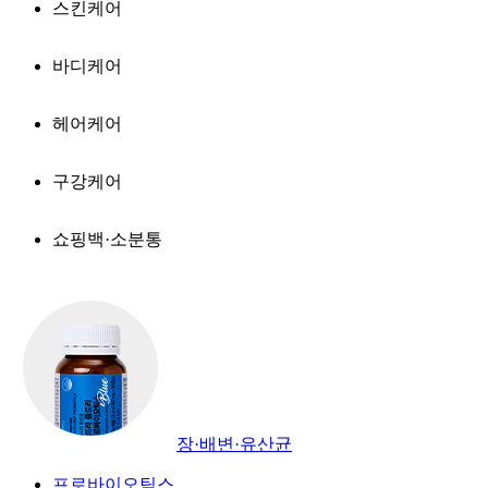
스킨케어
바디케어
헤어케어
구강케어
쇼핑백·소분통
장·배변·유산균
프로바이오틱스