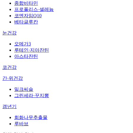
종합비타민
프로폴리스·셀레늄
코엔자임Q10
베타글루칸
눈건강
오메가3
루테인·지아잔틴
아스타잔틴
코건강
간·위건강
밀크씨슬
그린세라·꾸지뽕
갱년기
회화나무추출물
루바브