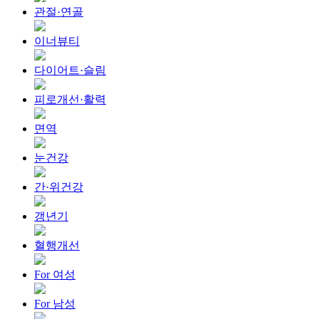
관절·연골
이너뷰티
다이어트·슬림
피로개선·활력
면역
눈건강
간·위건강
갱년기
혈행개선
For 여성
For 남성