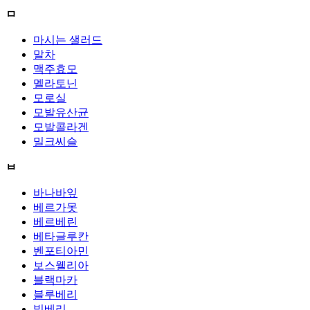
ㅁ
마시는 샐러드
말차
맥주효모
멜라토닌
모로실
모발유산균
모발콜라겐
밀크씨슬
ㅂ
바나바잎
베르가못
베르베린
베타글루칸
벤포티아민
보스웰리아
블랙마카
블루베리
빌베리