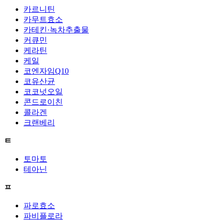
카르니틴
카무트효소
카테킨·녹차추출물
커큐민
케라틴
케일
코엔자임Q10
코유산균
코코넛오일
콘드로이친
콜라겐
크랜베리
ㅌ
토마토
테아닌
ㅍ
파로효소
파비플로라