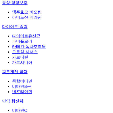
풍성·영양보충
맥주효모·비오틴
아미노산·케라틴
다이어트·슬림
다이어트유산균
파비플로라
카테킨·녹차추출물
모로실·시서스
카르니틴
가르시니아
피로개선·활력
종합비타민
비타민B군
벤포티아민
면역·항산화
비타민C