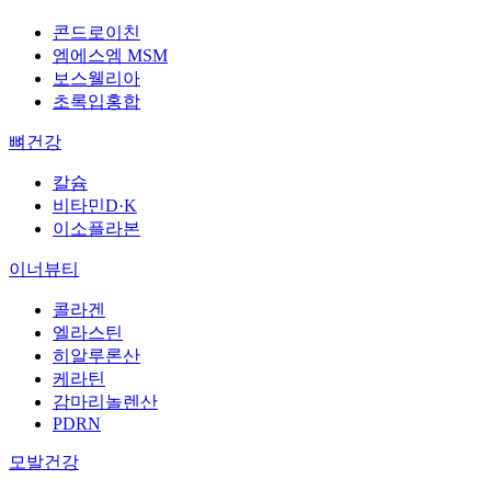
콘드로이친
엠에스엠 MSM
보스웰리아
초록입홍합
뼈건강
칼슘
비타민D·K
이소플라본
이너뷰티
콜라겐
엘라스틴
히알루론산
케라틴
감마리놀렌산
PDRN
모발건강