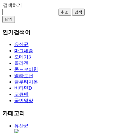
검색하기
취소
검색
닫기
인기검색어
유산균
마그네슘
오메가3
콜라겐
콘드로이친
멜라토닌
글루타치온
비타민D
코큐텐
국민영양
카테고리
유산균