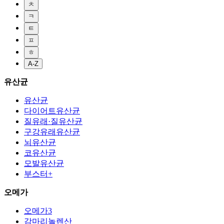
ㅊ
ㅋ
ㅌ
ㅍ
ㅎ
A-Z
유산균
유산균
다이어트유산균
질유래·질유산균
구강유래유산균
뇌유산균
코유산균
모발유산균
부스터+
오메가
오메가3
감마리놀렌산