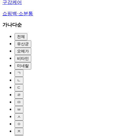
구강케어
쇼핑백·소분통
가나다순
전체
유산균
오메가
비타민
미네랄
ㄱ
ㄴ
ㄷ
ㄹ
ㅁ
ㅂ
ㅅ
ㅇ
ㅈ