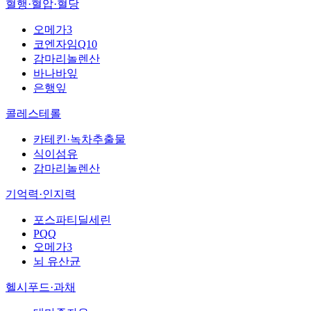
혈행·혈압·혈당
오메가3
코엔자임Q10
감마리놀렌산
바나바잎
은행잎
콜레스테롤
카테킨·녹차추출물
식이섬유
감마리놀렌산
기억력·인지력
포스파티딜세린
PQQ
오메가3
뇌 유산균
헬시푸드·과채