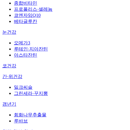
종합비타민
프로폴리스·셀레늄
코엔자임Q10
베타글루칸
눈건강
오메가3
루테인·지아잔틴
아스타잔틴
코건강
간·위건강
밀크씨슬
그린세라·꾸지뽕
갱년기
회화나무추출물
루바브