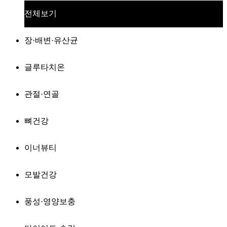
전체보기
장·배변·유산균
글루타치온
관절·연골
뼈건강
이너뷰티
모발건강
풍성·영양보충