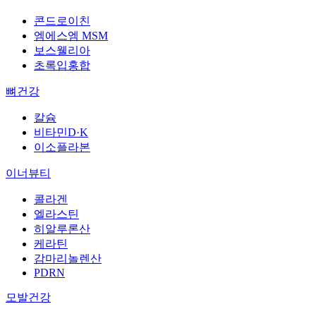
콘드로이친
엠에스엠 MSM
보스웰리아
초록입홍합
뼈건강
칼슘
비타민D·K
이소플라본
이너뷰티
콜라겐
엘라스틴
히알루론산
케라틴
감마리놀렌산
PDRN
모발건강