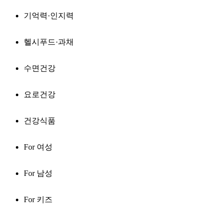
기억력·인지력
헬시푸드·과채
수면건강
요로건강
건강식품
For 여성
For 남성
For 키즈