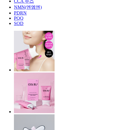
CCA 주스
NMN(엔엠엔)
PDRN
PQQ
SOD