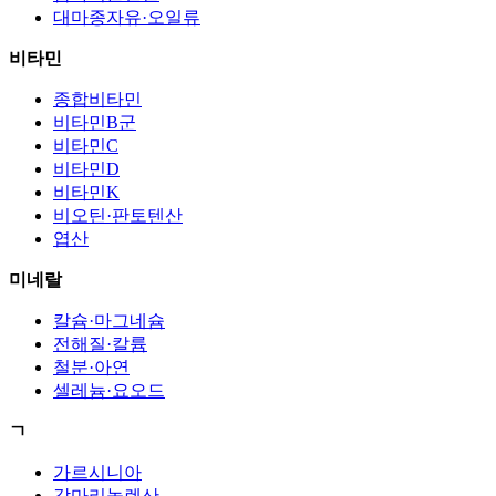
대마종자유·오일류
비타민
종합비타민
비타민B군
비타민C
비타민D
비타민K
비오틴·판토텐산
엽산
미네랄
칼슘·마그네슘
전해질·칼륨
철분·아연
셀레늄·요오드
ㄱ
가르시니아
감마리놀렌산