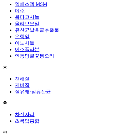
엠에스엠 MSM
여주
옥타코사놀
올리브오일
유산균발효굴추출물
은행잎
이노시톨
이소플라본
인동덩굴꽃봉오리
ㅈ
전해질
제비집
질유래·질유산균
ㅊ
차전자피
초록입홍합
ㅋ