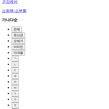
구강케어
쇼핑백·소분통
가나다순
전체
유산균
오메가
비타민
미네랄
ㄱ
ㄴ
ㄷ
ㄹ
ㅁ
ㅂ
ㅅ
ㅇ
ㅈ