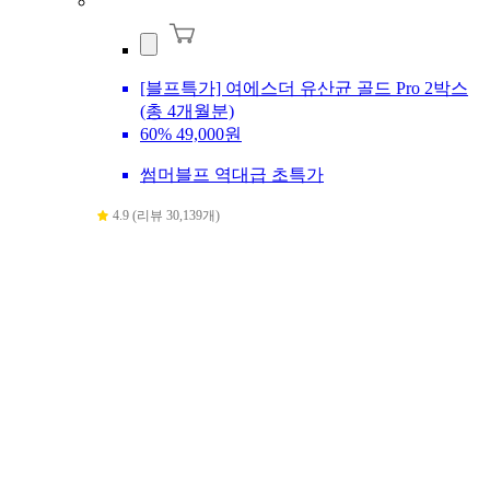
[블프특가] 여에스더 유산균 골드 Pro 2박스
(총 4개월분)
60%
49,000원
썸머블프 역대급 초특가
4.9 (리뷰 30,139개)