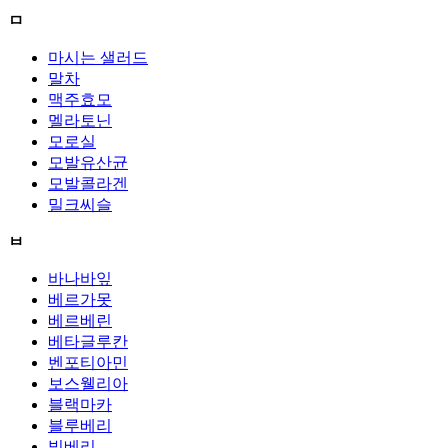
ㅁ
마시는 샐러드
말차
맥주효모
멜라토닌
모로실
모발유산균
모발콜라겐
밀크씨슬
ㅂ
바나바잎
베르가못
베르베린
베타글루칸
벤포티아민
보스웰리아
블랙마카
블루베리
빌베리