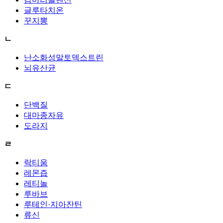
글루타치온
꾸지뽕
ㄴ
난소화성말토덱스트린
뇌유산균
ㄷ
단백질
대마종자유
도라지
ㄹ
락티움
레몬즙
레티놀
루바브
루테인·지아잔틴
류신