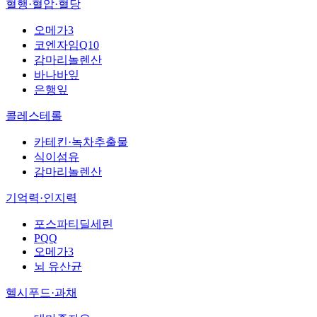
혈행·혈압·혈당
오메가3
코엔자임Q10
감마리놀렌산
바나바잎
은행잎
콜레스테롤
카테킨·녹차추출물
식이섬유
감마리놀렌산
기억력·인지력
포스파티딜세린
PQQ
오메가3
뇌 유산균
헬시푸드·과채