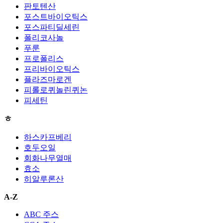
판토텐산
포스트바이오틱스
포스파티딜세린
폴리코사놀
푸룬
프로폴리스
프리바이오틱스
플라즈마로겐
피롤로퀴놀린퀴논
피세틴
ㅎ
하스카프베리
호두오일
회화나무열매
효소
히알루론산
A-Z
ABC 주스