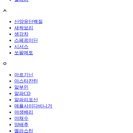
ㅅ
산양유단백질
새싹보리
생강차
스페르미딘
시서스
쏘팔메토
ㅇ
아르기닌
아스타잔틴
알부민
알파CD
알파리포산
애플사이다비니거
야생베리
야채수
양배추
엘라스틴