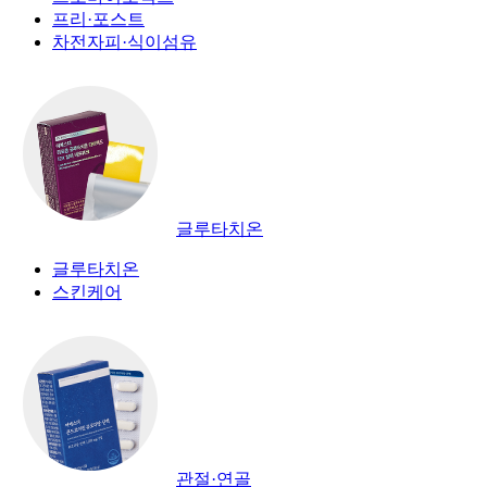
프리·포스트
차전자피·식이섬유
글루타치온
글루타치온
스킨케어
관절·연골