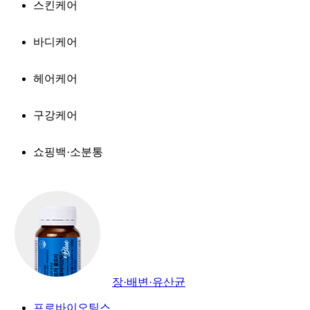
스킨케어
바디케어
헤어케어
구강케어
쇼핑백·소분통
장·배변·유산균
프로바이오틱스