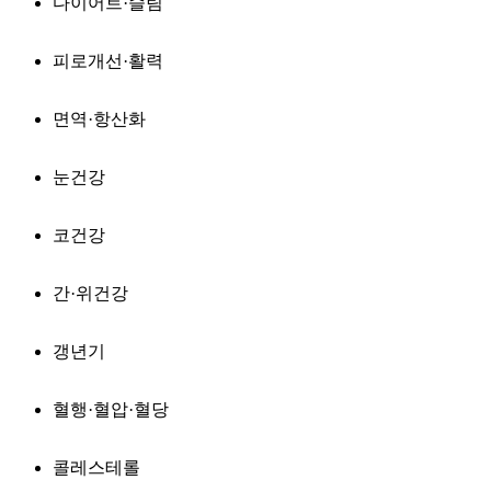
다이어트·슬림
피로개선·활력
면역·항산화
눈건강
코건강
간·위건강
갱년기
혈행·혈압·혈당
콜레스테롤