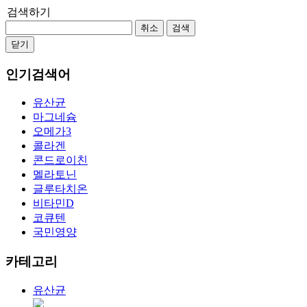
검색하기
취소
검색
닫기
인기검색어
유산균
마그네슘
오메가3
콜라겐
콘드로이친
멜라토닌
글루타치온
비타민D
코큐텐
국민영양
카테고리
유산균