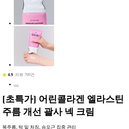
4.9
리뷰 709건
[초특가] 어린콜라겐 엘라스틴
주름 개선 괄사 넥 크림
목주름, 턱 밑 처짐, 승모근 집중 관리