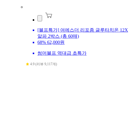
[블프특가] 여에스더 리포좀 글루타치온 12X
알파 2박스 (총 60매)
68%
62,000원
썸머블프 역대급 초특가
4.9 (리뷰 9,117개)