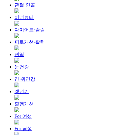
관절·연골
이너뷰티
다이어트·슬림
피로개선·활력
면역
눈건강
간·위건강
갱년기
혈행개선
For 여성
For 남성