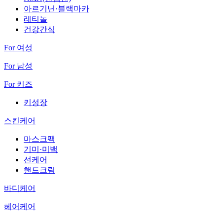
아르기닌·블랙마카
레티놀
건강간식
For 여성
For 남성
For 키즈
키성장
스킨케어
마스크팩
기미·미백
선케어
핸드크림
바디케어
헤어케어