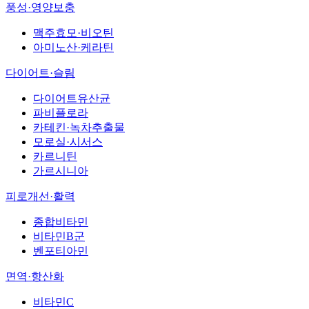
풍성·영양보충
맥주효모·비오틴
아미노산·케라틴
다이어트·슬림
다이어트유산균
파비플로라
카테킨·녹차추출물
모로실·시서스
카르니틴
가르시니아
피로개선·활력
종합비타민
비타민B군
벤포티아민
면역·항산화
비타민C