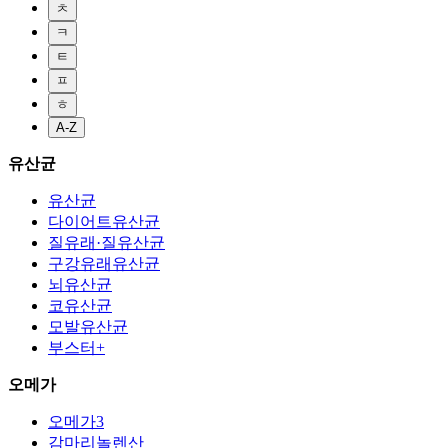
ㅊ
ㅋ
ㅌ
ㅍ
ㅎ
A-Z
유산균
유산균
다이어트유산균
질유래·질유산균
구강유래유산균
뇌유산균
코유산균
모발유산균
부스터+
오메가
오메가3
감마리놀렌산