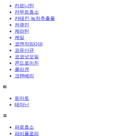
카르니틴
카무트효소
카테킨·녹차추출물
커큐민
케라틴
케일
코엔자임Q10
코유산균
코코넛오일
콘드로이친
콜라겐
크랜베리
ㅌ
토마토
테아닌
ㅍ
파로효소
파비플로라