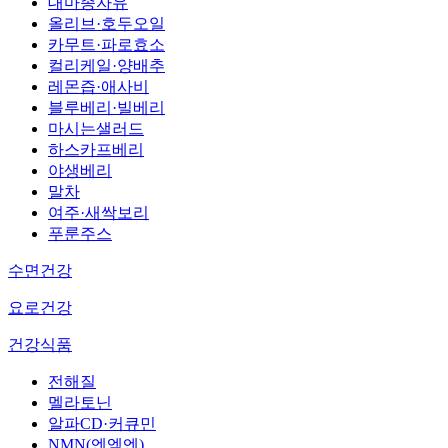
대마종자유
올리브·호두오일
카무트·파로효소
컬리케일·양배추
레몬즙·애사비
블루베리·빌베리
마시는샐러드
하스카프베리
야생베리
말차
여주·새싹보리
푸룬주스
수면건강
요로건강
건강식품
전해질
멜라토닌
알파CD·커큐민
NMN(엔엠엔)