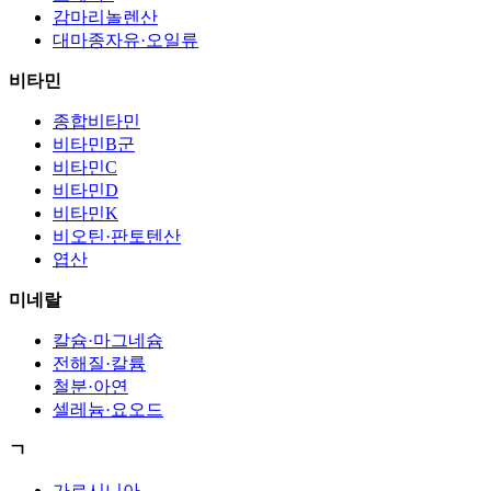
감마리놀렌산
대마종자유·오일류
비타민
종합비타민
비타민B군
비타민C
비타민D
비타민K
비오틴·판토텐산
엽산
미네랄
칼슘·마그네슘
전해질·칼륨
철분·아연
셀레늄·요오드
ㄱ
가르시니아