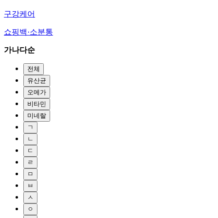
구강케어
쇼핑백·소분통
가나다순
전체
유산균
오메가
비타민
미네랄
ㄱ
ㄴ
ㄷ
ㄹ
ㅁ
ㅂ
ㅅ
ㅇ