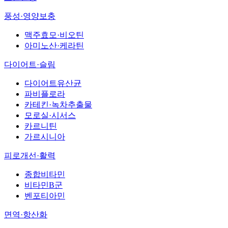
풍성·영양보충
맥주효모·비오틴
아미노산·케라틴
다이어트·슬림
다이어트유산균
파비플로라
카테킨·녹차추출물
모로실·시서스
카르니틴
가르시니아
피로개선·활력
종합비타민
비타민B군
벤포티아민
면역·항산화