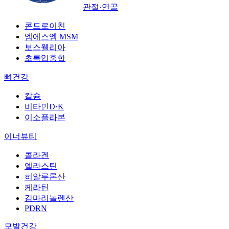
관절·연골
콘드로이친
엠에스엠 MSM
보스웰리아
초록입홍합
뼈건강
칼슘
비타민D·K
이소플라본
이너뷰티
콜라겐
엘라스틴
히알루론산
케라틴
감마리놀렌산
PDRN
모발건강