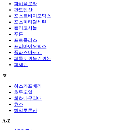
파비플로라
판토텐산
포스트바이오틱스
포스파티딜세린
폴리코사놀
푸룬
프로폴리스
프리바이오틱스
플라즈마로겐
피롤로퀴놀린퀴논
피세틴
ㅎ
하스카프베리
호두오일
회화나무열매
효소
히알루론산
A-Z