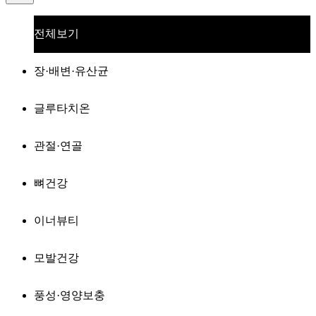
전체보기
장·배변·유산균
글루타치온
관절·연골
뼈건강
이너뷰티
모발건강
풍성·영양보충