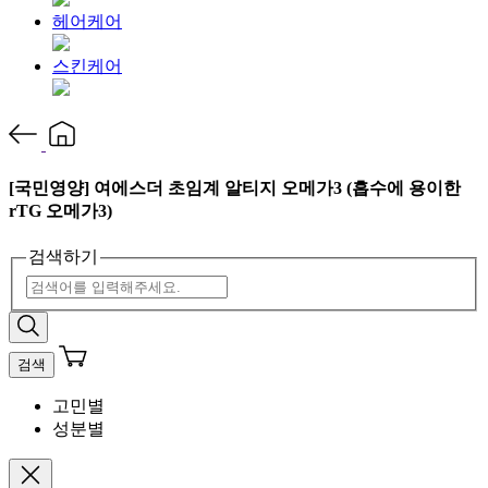
헤어케어
스킨케어
[국민영양] 여에스더 초임계 알티지 오메가3 (흡수에 용이한
rTG 오메가3)
검색하기
검색
고민별
성분별