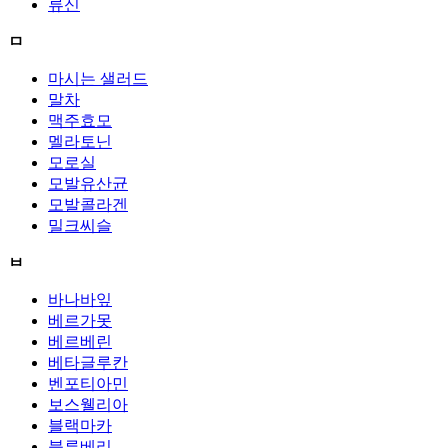
류신
ㅁ
마시는 샐러드
말차
맥주효모
멜라토닌
모로실
모발유산균
모발콜라겐
밀크씨슬
ㅂ
바나바잎
베르가못
베르베린
베타글루칸
벤포티아민
보스웰리아
블랙마카
블루베리