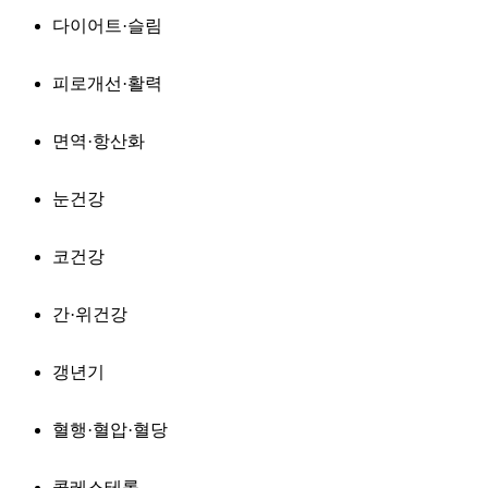
다이어트·슬림
피로개선·활력
면역·항산화
눈건강
코건강
간·위건강
갱년기
혈행·혈압·혈당
콜레스테롤