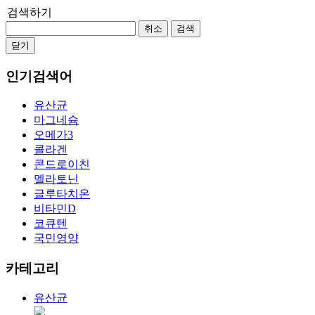
검색하기
취소
검색
닫기
인기검색어
유산균
마그네슘
오메가3
콜라겐
콘드로이친
멜라토닌
글루타치온
비타민D
코큐텐
국민영양
카테고리
유산균