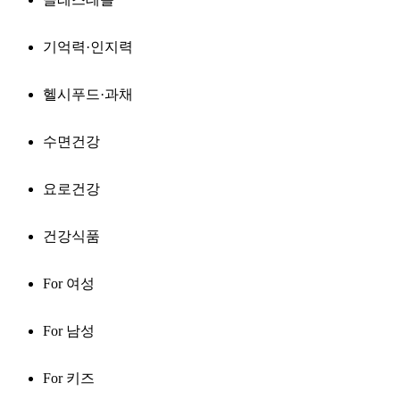
기억력·인지력
헬시푸드·과채
수면건강
요로건강
건강식품
For 여성
For 남성
For 키즈