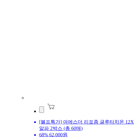
[블프특가] 여에스더 리포좀 글루타치온 12X
알파 2박스 (총 60매)
68%
62,000원