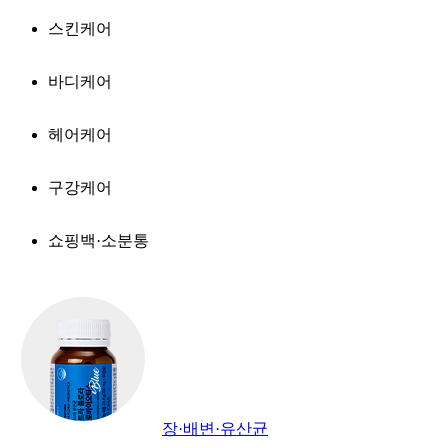
스킨케어
바디케어
헤어케어
구강케어
쇼핑백·소분통
장·배변·유산균