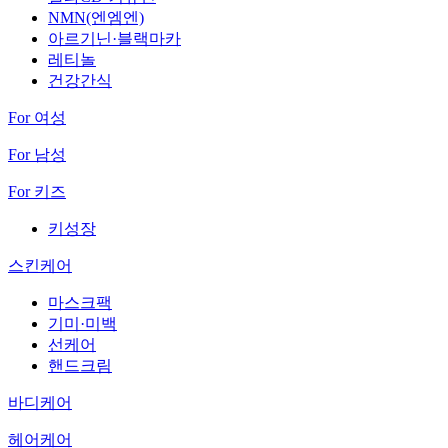
NMN(엔엠엔)
아르기닌·블랙마카
레티놀
건강간식
For 여성
For 남성
For 키즈
키성장
스킨케어
마스크팩
기미·미백
선케어
핸드크림
바디케어
헤어케어