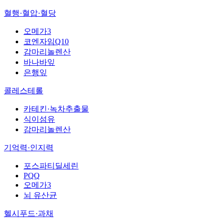
혈행·혈압·혈당
오메가3
코엔자임Q10
감마리놀렌산
바나바잎
은행잎
콜레스테롤
카테킨·녹차추출물
식이섬유
감마리놀렌산
기억력·인지력
포스파티딜세린
PQQ
오메가3
뇌 유산균
헬시푸드·과채