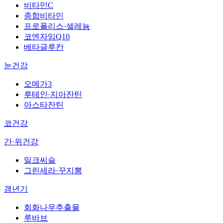
비타민C
종합비타민
프로폴리스·셀레늄
코엔자임Q10
베타글루칸
눈건강
오메가3
루테인·지아잔틴
아스타잔틴
코건강
간·위건강
밀크씨슬
그린세라·꾸지뽕
갱년기
회화나무추출물
루바브