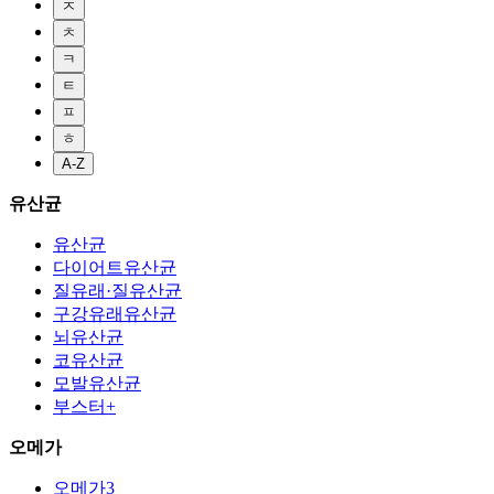
ㅈ
ㅊ
ㅋ
ㅌ
ㅍ
ㅎ
A-Z
유산균
유산균
다이어트유산균
질유래·질유산균
구강유래유산균
뇌유산균
코유산균
모발유산균
부스터+
오메가
오메가3