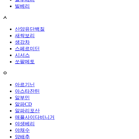
빌베리
ㅅ
산양유단백질
새싹보리
생강차
스페르미딘
시서스
쏘팔메토
ㅇ
아르기닌
아스타잔틴
알부민
알파CD
알파리포산
애플사이다비니거
야생베리
야채수
양배추