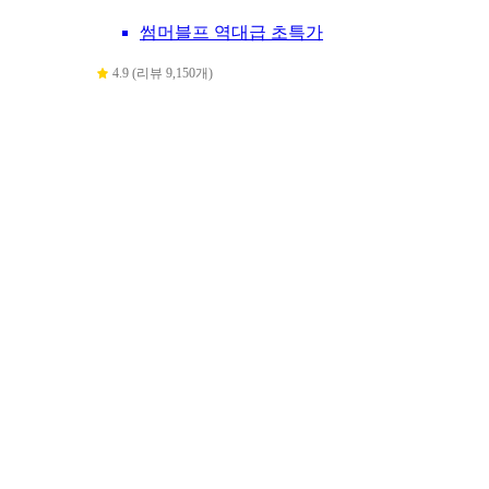
썸머블프 역대급 초특가
4.9 (리뷰 9,150개)