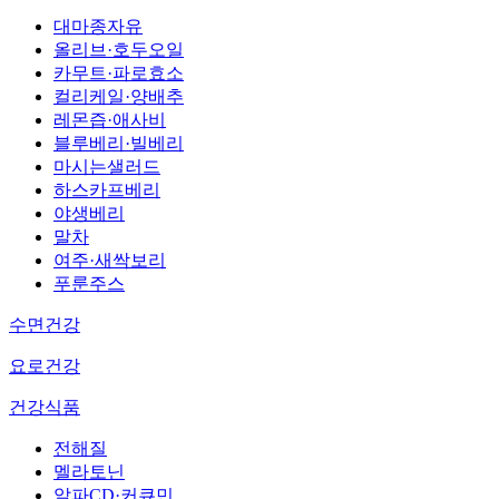
대마종자유
올리브·호두오일
카무트·파로효소
컬리케일·양배추
레몬즙·애사비
블루베리·빌베리
마시는샐러드
하스카프베리
야생베리
말차
여주·새싹보리
푸룬주스
수면건강
요로건강
건강식품
전해질
멜라토닌
알파CD·커큐민