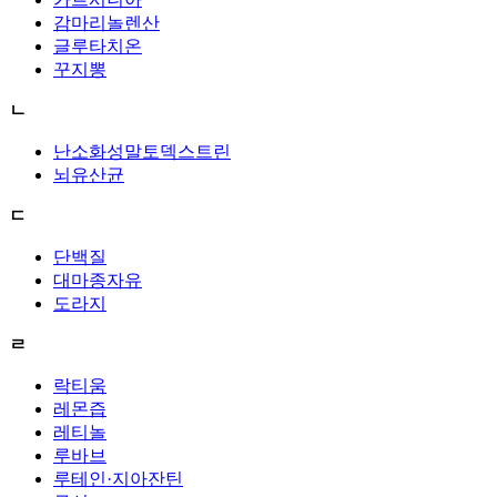
감마리놀렌산
글루타치온
꾸지뽕
ㄴ
난소화성말토덱스트린
뇌유산균
ㄷ
단백질
대마종자유
도라지
ㄹ
락티움
레몬즙
레티놀
루바브
루테인·지아잔틴