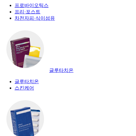
프로바이오틱스
프리·포스트
차전자피·식이섬유
글루타치온
글루타치온
스킨케어