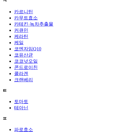
ㅋ
카르니틴
카무트효소
카테킨·녹차추출물
커큐민
케라틴
케일
코엔자임Q10
코유산균
코코넛오일
콘드로이친
콜라겐
크랜베리
ㅌ
토마토
테아닌
ㅍ
파로효소