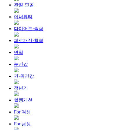
관절·연골
이너뷰티
다이어트·슬림
피로개선·활력
면역
눈건강
간·위건강
갱년기
혈행개선
For 여성
For 남성