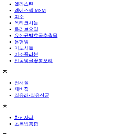
엘라스틴
엠에스엠 MSM
여주
옥타코사놀
올리브오일
유산균발효굴추출물
은행잎
이노시톨
이소플라본
인동덩굴꽃봉오리
ㅈ
전해질
제비집
질유래·질유산균
ㅊ
차전자피
초록입홍합