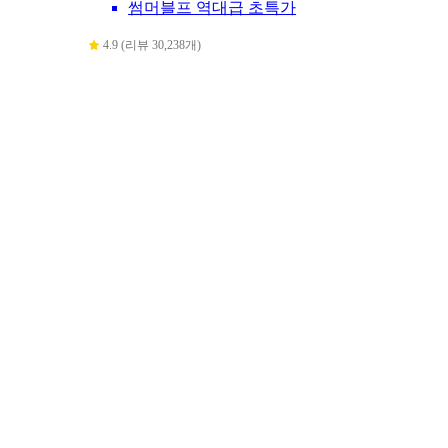
썸머블프 역대급 초특가
4.9 (리뷰 30,238개)