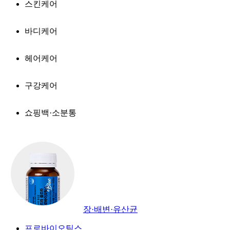
스킨케어
바디케어
헤어케어
구강케어
쇼핑백·소분통
장·배변·유산균
프로바이오틱스