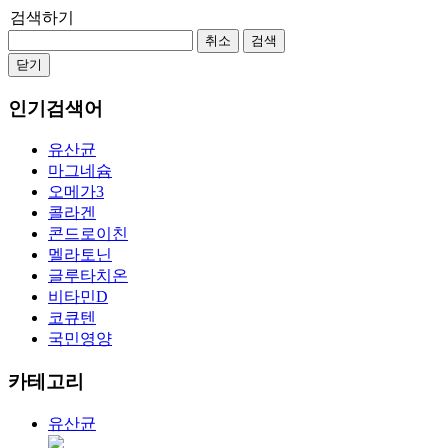
검색하기
취소
검색
닫기
인기검색어
유산균
마그네슘
오메가3
콜라겐
콘드로이친
멜라토닌
글루타치온
비타민D
코큐텐
국민영양
카테고리
유산균