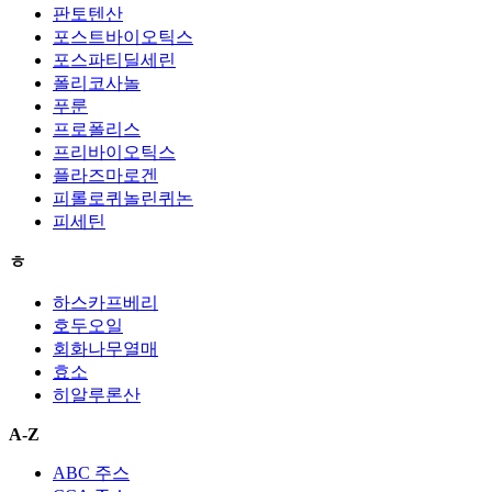
판토텐산
포스트바이오틱스
포스파티딜세린
폴리코사놀
푸룬
프로폴리스
프리바이오틱스
플라즈마로겐
피롤로퀴놀린퀴논
피세틴
ㅎ
하스카프베리
호두오일
회화나무열매
효소
히알루론산
A-Z
ABC 주스