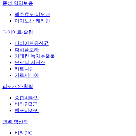
풍성·영양보충
맥주효모·비오틴
아미노산·케라틴
다이어트·슬림
다이어트유산균
파비플로라
카테킨·녹차추출물
모로실·시서스
카르니틴
가르시니아
피로개선·활력
종합비타민
비타민B군
벤포티아민
면역·항산화
비타민C