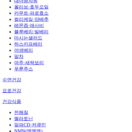
대마종자유
올리브·호두오일
카무트·파로효소
컬리케일·양배추
레몬즙·애사비
블루베리·빌베리
마시는샐러드
하스카프베리
야생베리
말차
여주·새싹보리
푸룬주스
수면건강
요로건강
건강식품
전해질
멜라토닌
알파CD·커큐민
NMN(엔엠엔)