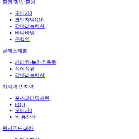
혈행·혈압·혈당
오메가3
코엔자임Q10
감마리놀렌산
바나바잎
은행잎
콜레스테롤
카테킨·녹차추출물
식이섬유
감마리놀렌산
기억력·인지력
포스파티딜세린
PQQ
오메가3
뇌 유산균
헬시푸드·과채