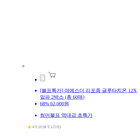
[블프특가] 여에스더 리포좀 글루타치온 12X
알파 2박스 (총 60매)
68%
62,000원
썸머블프 역대급 초특가
4.9 (리뷰 9,125개)