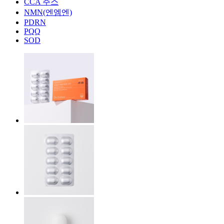
CCA 주스
NMN(엔엠엔)
PDRN
PQQ
SOD