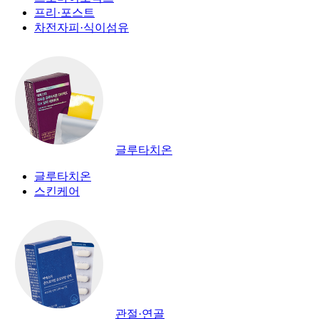
프리·포스트
차전자피·식이섬유
글루타치온
글루타치온
스킨케어
관절·연골