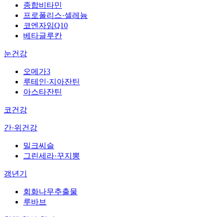
종합비타민
프로폴리스·셀레늄
코엔자임Q10
베타글루칸
눈건강
오메가3
루테인·지아잔틴
아스타잔틴
코건강
간·위건강
밀크씨슬
그린세라·꾸지뽕
갱년기
회화나무추출물
루바브