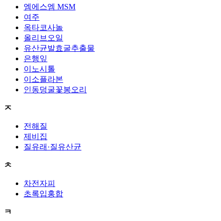
엠에스엠 MSM
여주
옥타코사놀
올리브오일
유산균발효굴추출물
은행잎
이노시톨
이소플라본
인동덩굴꽃봉오리
ㅈ
전해질
제비집
질유래·질유산균
ㅊ
차전자피
초록입홍합
ㅋ