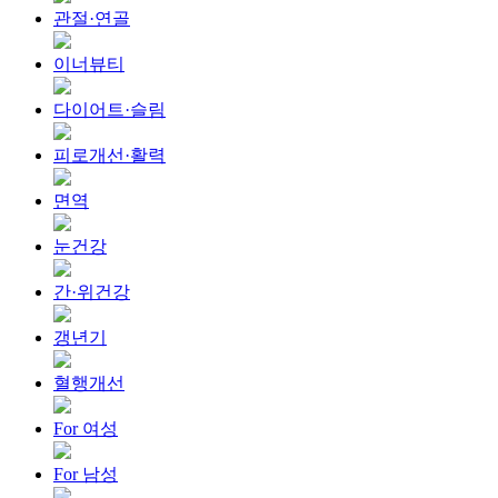
관절·연골
이너뷰티
다이어트·슬림
피로개선·활력
면역
눈건강
간·위건강
갱년기
혈행개선
For 여성
For 남성