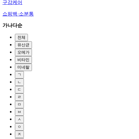
구강케어
쇼핑백·소분통
가나다순
전체
유산균
오메가
비타민
미네랄
ㄱ
ㄴ
ㄷ
ㄹ
ㅁ
ㅂ
ㅅ
ㅇ
ㅈ