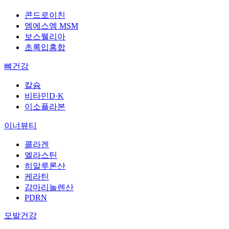
콘드로이친
엠에스엠 MSM
보스웰리아
초록입홍합
뼈건강
칼슘
비타민D·K
이소플라본
이너뷰티
콜라겐
엘라스틴
히알루론산
케라틴
감마리놀렌산
PDRN
모발건강