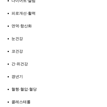
다이어트·슬림
피로개선·활력
면역·항산화
눈건강
코건강
간·위건강
갱년기
혈행·혈압·혈당
콜레스테롤