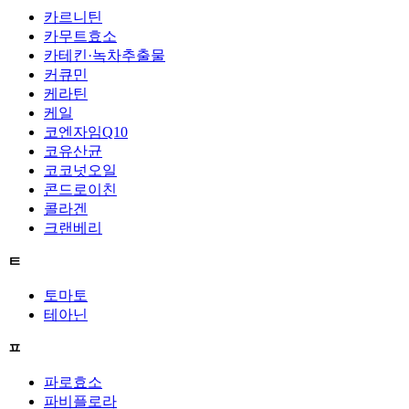
카르니틴
카무트효소
카테킨·녹차추출물
커큐민
케라틴
케일
코엔자임Q10
코유산균
코코넛오일
콘드로이친
콜라겐
크랜베리
ㅌ
토마토
테아닌
ㅍ
파로효소
파비플로라