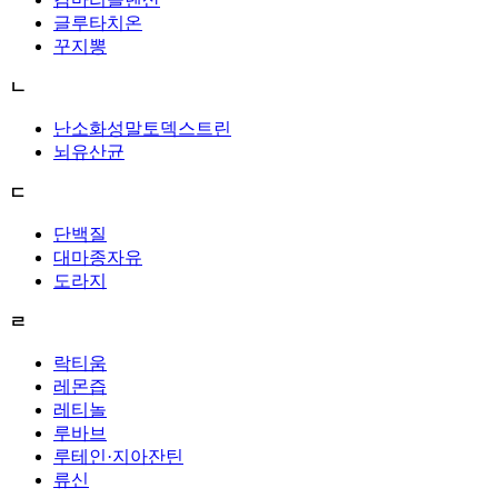
글루타치온
꾸지뽕
ㄴ
난소화성말토덱스트린
뇌유산균
ㄷ
단백질
대마종자유
도라지
ㄹ
락티움
레몬즙
레티놀
루바브
루테인·지아잔틴
류신