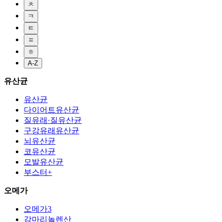
ㅊ
ㅋ
ㅌ
ㅍ
ㅎ
A-Z
유산균
유산균
다이어트유산균
질유래·질유산균
구강유래유산균
뇌유산균
코유산균
모발유산균
부스터+
오메가
오메가3
감마리놀렌산