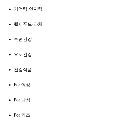
기억력·인지력
헬시푸드·과채
수면건강
요로건강
건강식품
For 여성
For 남성
For 키즈