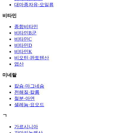
대마종자유·오일류
비타민
종합비타민
비타민B군
비타민C
비타민D
비타민K
비오틴·판토텐산
엽산
미네랄
칼슘·마그네슘
전해질·칼륨
철분·아연
셀레늄·요오드
ㄱ
가르시니아
감마리놀렌산