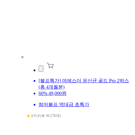
[블프특가] 여에스더 유산균 골드 Pro 2박스
(총 4개월분)
60%
49,000원
썸머블프 역대급 초특가
4.9 (리뷰 30,176개)