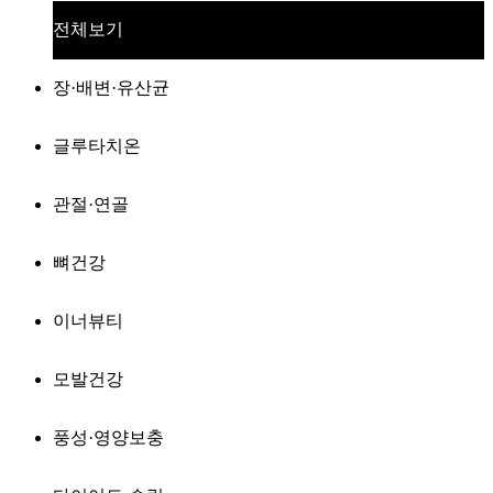
전체보기
장·배변·유산균
글루타치온
관절·연골
뼈건강
이너뷰티
모발건강
풍성·영양보충