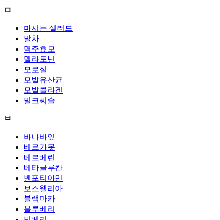
ㅁ
마시는 샐러드
말차
맥주효모
멜라토닌
모로실
모발유산균
모발콜라겐
밀크씨슬
ㅂ
바나바잎
베르가못
베르베린
베타글루칸
벤포티아민
보스웰리아
블랙마카
블루베리
빌베리