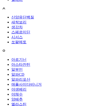
ㅅ
산양유단백질
새싹보리
생강차
스페르미딘
시서스
쏘팔메토
ㅇ
아르기닌
아스타잔틴
알부민
알파CD
알파리포산
애플사이다비니거
야생베리
야채수
양배추
엘라스틴