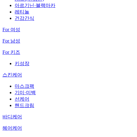
아르기닌·블랙마카
레티놀
건강간식
For 여성
For 남성
For 키즈
키성장
스킨케어
마스크팩
기미·미백
선케어
핸드크림
바디케어
헤어케어