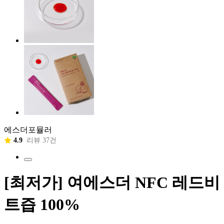
에스더포뮬러
4.9
리뷰 37건
[최저가] 여에스더 NFC 레드비
트즙 100%