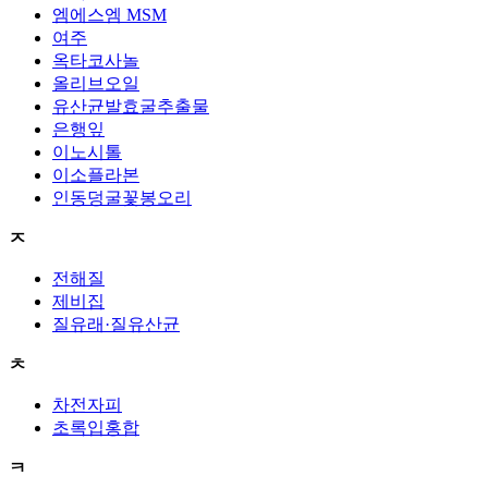
엠에스엠 MSM
여주
옥타코사놀
올리브오일
유산균발효굴추출물
은행잎
이노시톨
이소플라본
인동덩굴꽃봉오리
ㅈ
전해질
제비집
질유래·질유산균
ㅊ
차전자피
초록입홍합
ㅋ