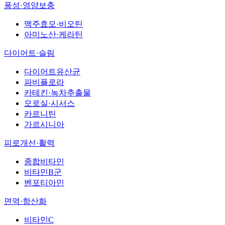
풍성·영양보충
맥주효모·비오틴
아미노산·케라틴
다이어트·슬림
다이어트유산균
파비플로라
카테킨·녹차추출물
모로실·시서스
카르니틴
가르시니아
피로개선·활력
종합비타민
비타민B군
벤포티아민
면역·항산화
비타민C