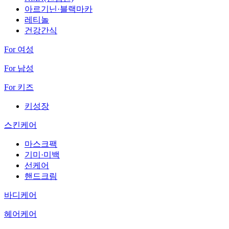
아르기닌·블랙마카
레티놀
건강간식
For 여성
For 남성
For 키즈
키성장
스킨케어
마스크팩
기미·미백
선케어
핸드크림
바디케어
헤어케어