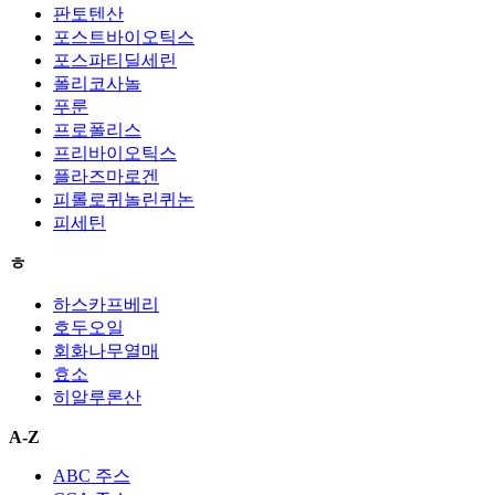
판토텐산
포스트바이오틱스
포스파티딜세린
폴리코사놀
푸룬
프로폴리스
프리바이오틱스
플라즈마로겐
피롤로퀴놀린퀴논
피세틴
ㅎ
하스카프베리
호두오일
회화나무열매
효소
히알루론산
A-Z
ABC 주스