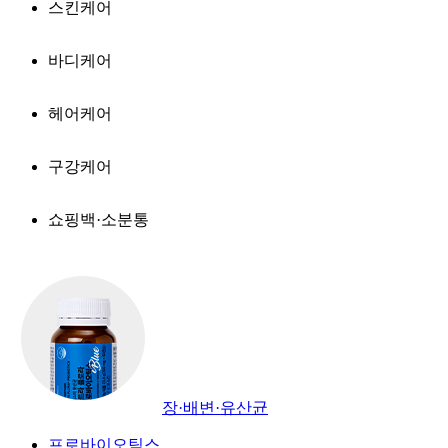
스킨케어
바디케어
헤어케어
구강케어
쇼핑백·소분통
장·배변·유산균
프로바이오틱스