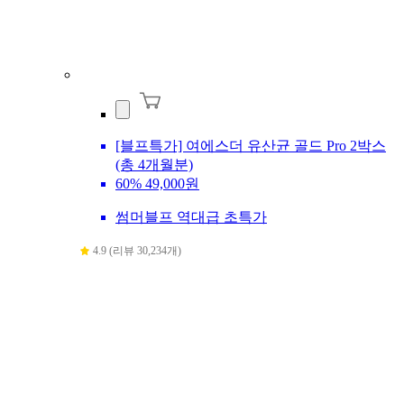
[블프특가] 여에스더 유산균 골드 Pro 2박스
(총 4개월분)
60%
49,000원
썸머블프 역대급 초특가
4.9 (리뷰 30,234개)