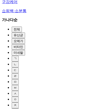
구강케어
쇼핑백·소분통
가나다순
전체
유산균
오메가
비타민
미네랄
ㄱ
ㄴ
ㄷ
ㄹ
ㅁ
ㅂ
ㅅ
ㅇ
ㅈ