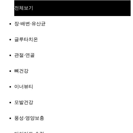
전체보기
장·배변·유산균
글루타치온
관절·연골
뼈건강
이너뷰티
모발건강
풍성·영양보충