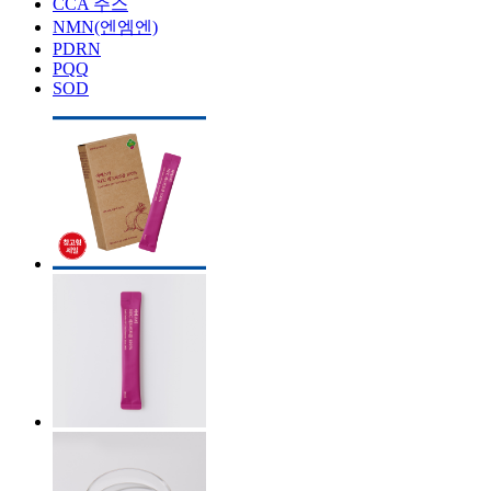
CCA 주스
NMN(엔엠엔)
PDRN
PQQ
SOD