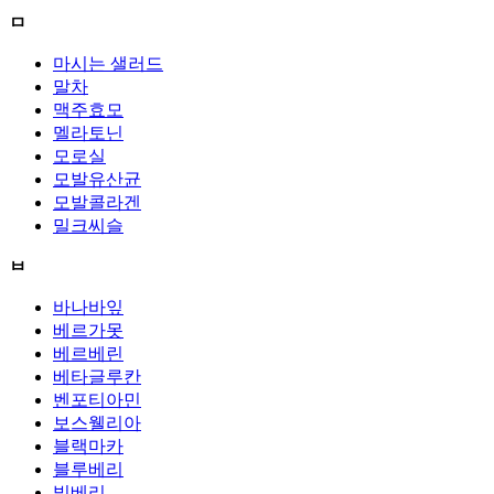
ㅁ
마시는 샐러드
말차
맥주효모
멜라토닌
모로실
모발유산균
모발콜라겐
밀크씨슬
ㅂ
바나바잎
베르가못
베르베린
베타글루칸
벤포티아민
보스웰리아
블랙마카
블루베리
빌베리