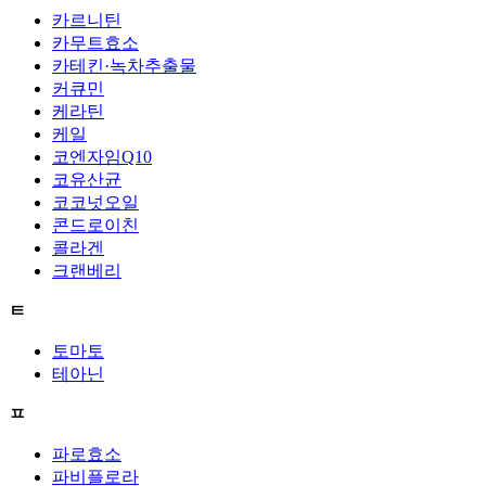
카르니틴
카무트효소
카테킨·녹차추출물
커큐민
케라틴
케일
코엔자임Q10
코유산균
코코넛오일
콘드로이친
콜라겐
크랜베리
ㅌ
토마토
테아닌
ㅍ
파로효소
파비플로라