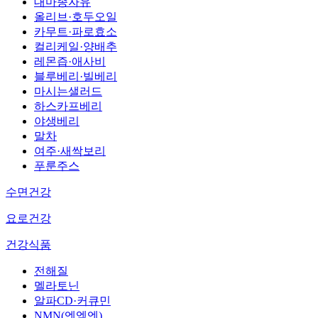
대마종자유
올리브·호두오일
카무트·파로효소
컬리케일·양배추
레몬즙·애사비
블루베리·빌베리
마시는샐러드
하스카프베리
야생베리
말차
여주·새싹보리
푸룬주스
수면건강
요로건강
건강식품
전해질
멜라토닌
알파CD·커큐민
NMN(엔엠엔)