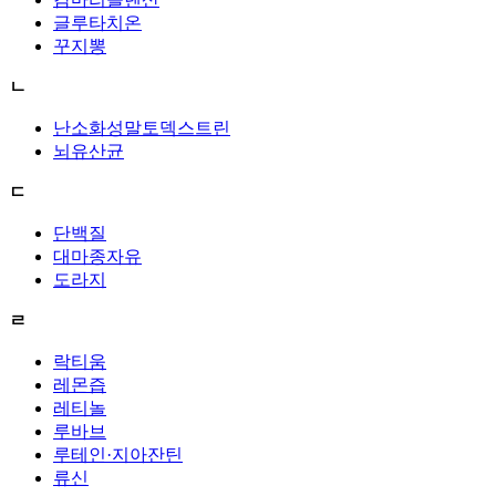
글루타치온
꾸지뽕
ㄴ
난소화성말토덱스트린
뇌유산균
ㄷ
단백질
대마종자유
도라지
ㄹ
락티움
레몬즙
레티놀
루바브
루테인·지아잔틴
류신