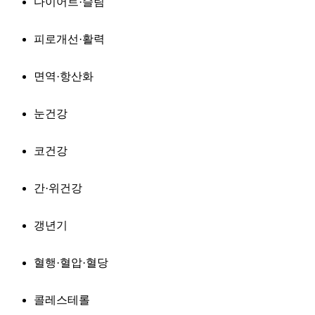
다이어트·슬림
피로개선·활력
면역·항산화
눈건강
코건강
간·위건강
갱년기
혈행·혈압·혈당
콜레스테롤