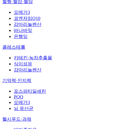
혈행·혈압·혈당
오메가3
코엔자임Q10
감마리놀렌산
바나바잎
은행잎
콜레스테롤
카테킨·녹차추출물
식이섬유
감마리놀렌산
기억력·인지력
포스파티딜세린
PQQ
오메가3
뇌 유산균
헬시푸드·과채