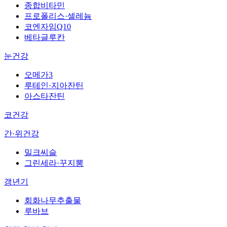
종합비타민
프로폴리스·셀레늄
코엔자임Q10
베타글루칸
눈건강
오메가3
루테인·지아잔틴
아스타잔틴
코건강
간·위건강
밀크씨슬
그린세라·꾸지뽕
갱년기
회화나무추출물
루바브