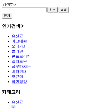
검색하기
취소
검색
닫기
인기검색어
유산균
마그네슘
오메가3
콜라겐
콘드로이친
멜라토닌
글루타치온
비타민D
코큐텐
국민영양
카테고리
유산균