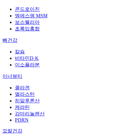
콘드로이친
엠에스엠 MSM
보스웰리아
초록입홍합
뼈건강
칼슘
비타민D·K
이소플라본
이너뷰티
콜라겐
엘라스틴
히알루론산
케라틴
감마리놀렌산
PDRN
모발건강