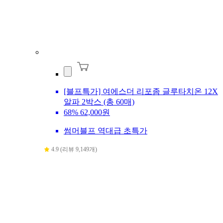
[블프특가] 여에스더 리포좀 글루타치온 12X
알파 2박스 (총 60매)
68%
62,000원
썸머블프 역대급 초특가
4.9 (리뷰 9,149개)