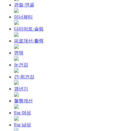
관절·연골
이너뷰티
다이어트·슬림
피로개선·활력
면역
눈건강
간·위건강
갱년기
혈행개선
For 여성
For 남성