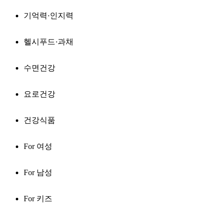
기억력·인지력
헬시푸드·과채
수면건강
요로건강
건강식품
For 여성
For 남성
For 키즈