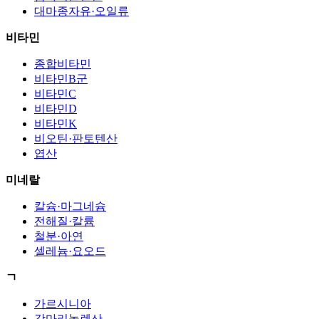
대마종자유·오일류
비타민
종합비타민
비타민B군
비타민C
비타민D
비타민K
비오틴·판토텐산
엽산
미네랄
칼슘·마그네슘
전해질·칼륨
철분·아연
셀레늄·요오드
ㄱ
가르시니아
감마리놀렌산