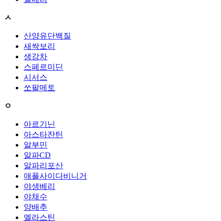
ㅅ
산양유단백질
새싹보리
생강차
스페르미딘
시서스
쏘팔메토
ㅇ
아르기닌
아스타잔틴
알부민
알파CD
알파리포산
애플사이다비니거
야생베리
야채수
양배추
엘라스틴