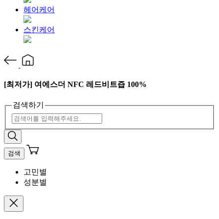
헤어케어
스킨케어
[최저가] 여에스더 NFC 레드비트즙 100%
검색하기
검색
고민별
성분별