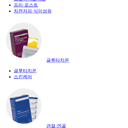
프리·포스트
차전자피·식이섬유
글루타치온
글루타치온
스킨케어
관절·연골