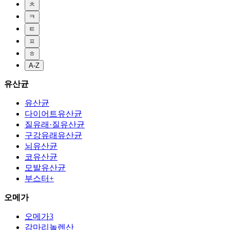
ㅊ
ㅋ
ㅌ
ㅍ
ㅎ
A-Z
유산균
유산균
다이어트유산균
질유래·질유산균
구강유래유산균
뇌유산균
코유산균
모발유산균
부스터+
오메가
오메가3
감마리놀렌산