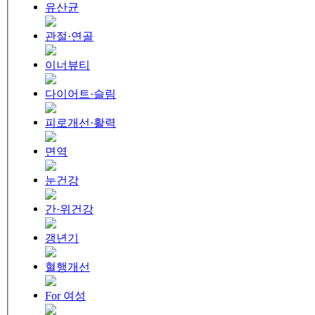
유산균
관절·연골
이너뷰티
다이어트·슬림
피로개선·활력
면역
눈건강
간·위건강
갱년기
혈행개선
For 여성