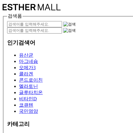
검색폼
인기검색어
유산균
마그네슘
오메가3
콜라겐
콘드로이친
멜라토닌
글루타치온
비타민D
코큐텐
국민영양
카테고리