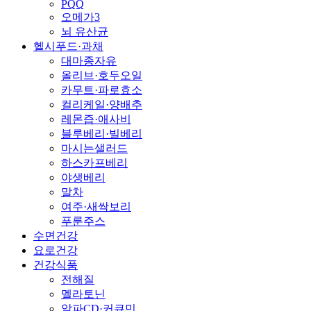
PQQ
오메가3
뇌 유산균
헬시푸드·과채
대마종자유
올리브·호두오일
카무트·파로효소
컬리케일·양배추
레몬즙·애사비
블루베리·빌베리
마시는샐러드
하스카프베리
야생베리
말차
여주·새싹보리
푸룬주스
수면건강
요로건강
건강식품
전해질
멜라토닌
알파CD·커큐민