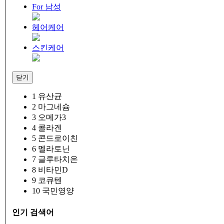
For 남성
헤어케어
스킨케어
닫기
1
유산균
2
마그네슘
3
오메가3
4
콜라겐
5
콘드로이친
6
멜라토닌
7
글루타치온
8
비타민D
9
코큐텐
10
국민영양
인기 검색어