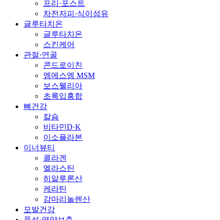
프리·포스트
차전자피·식이섬유
글루타치온
글루타치온
스킨케어
관절·연골
콘드로이친
엠에스엠 MSM
보스웰리아
초록입홍합
뼈건강
칼슘
비타민D·K
이소플라본
이너뷰티
콜라겐
엘라스틴
히알루론산
케라틴
감마리놀렌산
모발건강
풍성·영양보충