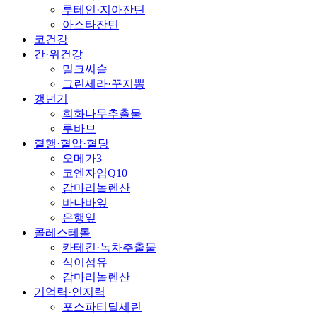
루테인·지아잔틴
아스타잔틴
코건강
간·위건강
밀크씨슬
그린세라·꾸지뽕
갱년기
회화나무추출물
루바브
혈행·혈압·혈당
오메가3
코엔자임Q10
감마리놀렌산
바나바잎
은행잎
콜레스테롤
카테킨·녹차추출물
식이섬유
감마리놀렌산
기억력·인지력
포스파티딜세린