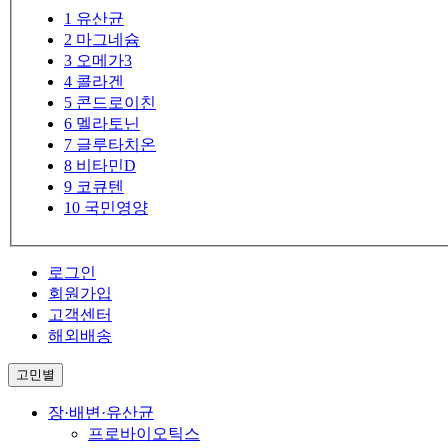
1
유산균
2
마그네슘
3
오메가3
4
콜라겐
5
콘드로이친
6
멜라토닌
7
글루타치온
8
비타민D
9
코큐텐
10
국민영양
로그인
회원가입
고객센터
해외배송
고민별
장·배변·유산균
프로바이오틱스